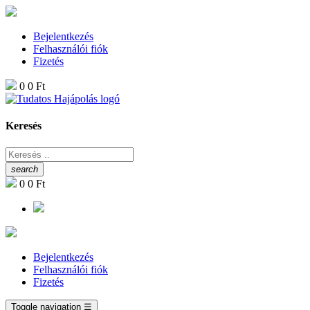
Bejelentkezés
Felhasználói fiók
Fizetés
0
0 Ft
Keresés
search
0
0 Ft
Bejelentkezés
Felhasználói fiók
Fizetés
Toggle navigation
☰