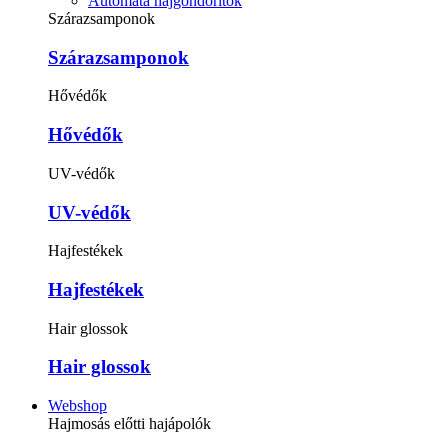
Automata hajgöndörítők
Szárazsamponok
Szárazsamponok
Hővédők
Hővédők
UV-védők
UV-védők
Hajfestékek
Hajfestékek
Hair glossok
Hair glossok
Webshop
Hajmosás előtti hajápolók