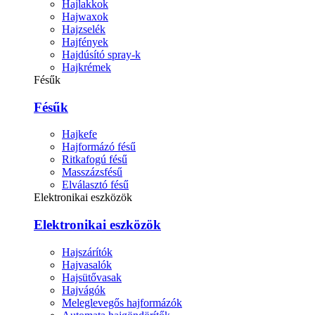
Hajlakkok
Hajwaxok
Hajzselék
Hajfények
Hajdúsító spray-k
Hajkrémek
Fésűk
Fésűk
Hajkefe
Hajformázó fésű
Ritkafogú fésű
Masszázsfésű
Elválasztó fésű
Elektronikai eszközök
Elektronikai eszközök
Hajszárítók
Hajvasalók
Hajsütővasak
Hajvágók
Meleglevegős hajformázók