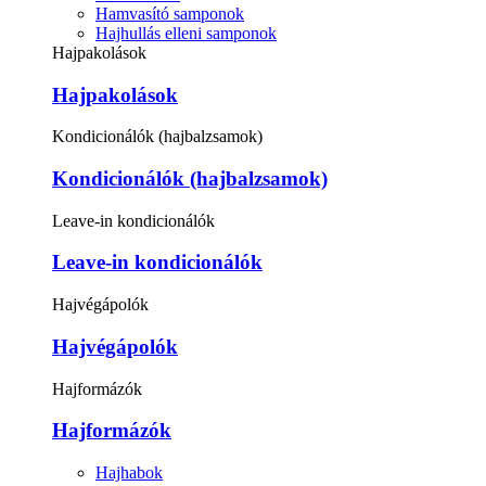
Hamvasító samponok
Hajhullás elleni samponok
Hajpakolások
Hajpakolások
Kondicionálók (hajbalzsamok)
Kondicionálók (hajbalzsamok)
Leave-in kondicionálók
Leave-in kondicionálók
Hajvégápolók
Hajvégápolók
Hajformázók
Hajformázók
Hajhabok