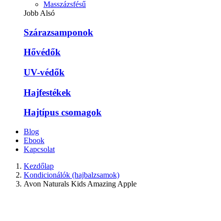
Masszázsfésű
Jobb Alsó
Szárazsamponok
Hővédők
UV-védők
Hajfestékek
Hajtípus csomagok
Blog
Ebook
Kapcsolat
Kezdőlap
Kondicionálók (hajbalzsamok)
Avon Naturals Kids Amazing Apple