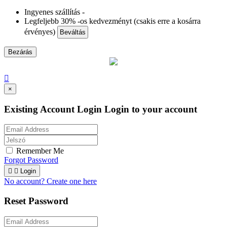
Ingyenes szállítás -
Legfeljebb 30% -os kedvezményt (csakis erre a kosárra
érvényes)
Beváltás
Bezárás

×
Existing Account Login
Login to your account
Remember Me
Forgot Password


Login
No account? Create one here
Reset Password