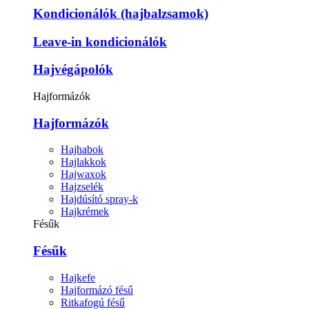
Kondicionálók (hajbalzsamok)
Leave-in kondicionálók
Hajvégápolók
Hajformázók
Hajformázók
Hajhabok
Hajlakkok
Hajwaxok
Hajzselék
Hajdúsító spray-k
Hajkrémek
Fésűk
Fésűk
Hajkefe
Hajformázó fésű
Ritkafogú fésű