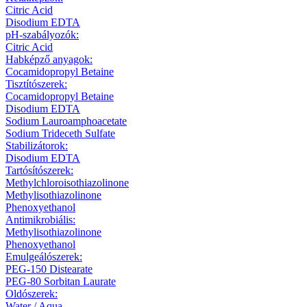
Citric Acid
Disodium EDTA
pH-szabályozók:
Citric Acid
Habképző anyagok:
Cocamidopropyl Betaine
Tisztítószerek:
Cocamidopropyl Betaine
Disodium EDTA
Sodium Lauroamphoacetate
Sodium Trideceth Sulfate
Stabilizátorok:
Disodium EDTA
Tartósítószerek:
Methylchloroisothiazolinone
Methylisothiazolinone
Phenoxyethanol
Antimikrobiális:
Methylisothiazolinone
Phenoxyethanol
Emulgeálószerek:
PEG-150 Distearate
PEG-80 Sorbitan Laurate
Oldószerek:
Water / Aqua