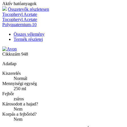
Aktív hatóanyagok
Összetevők részletesen
Tocopheryl Acetate
Tocopheryl Acetate
Polyquaternium-10
Összes vélemény
Termék részletei
Cikkszám
948
Adatlap
Kiszerelés
Normál
Mennyiségi egység
250 ml
Fejbőr
zsíros
Károsodott a hajad?
Nem
Korpás a fejbőröd?
Nem