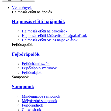
Vélemények
Hajmosás előtti hajápolók
Hajmosás előtti hajápolók
Hajmosás előtti hajpakolások
Hajmosás előtti kötéserősítő hajpakolások
Hajmosás előtti olajos hajpakolások
Fejbőrápolók
Fejbőrápolók
Fejbőrhámlasztók
Fejbőrápoló szérumok
Fejbőrolajok
Samponok
Samponok
Mindennapos samponok
Mélytisztító samponok
Fejbőrradírok
Co-wash-ok