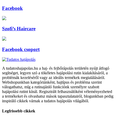
Facebook
Szofi’s Haircare
Facebook csoport
A tudatoshajapolas.hu a haj- és fejbőrápolás területén nyújt átfogó
segítséget, legyen szó a tökéletes hajápolási rutin kialakításáról, a
problémák kezeléséről vagy az ideális termékek megtalálásáról.
Webshopunkban kategóriánként, hajtípus és probléma szerint
válogathatsz, míg a rutinajánló funkciónk személyre szabott
hajápolási rutint kínál. Regisztrált felhasználóként véleményezheted
a termékeket és olvashatsz mások tapasztalatairól, blogunkban pedig
inspiráló cikkek várnak a tudatos hajápolás világából.
Legfrissebb cikkek