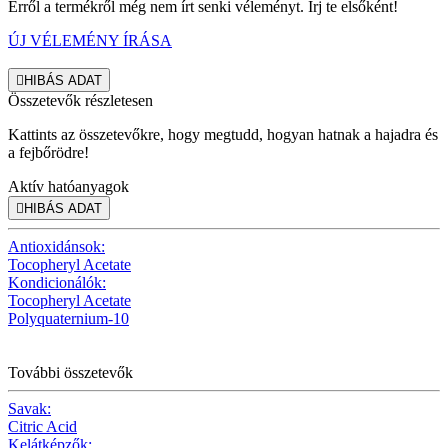
Erről a termékről még nem írt senki véleményt. Írj te elsőként!
ÚJ VÉLEMÉNY ÍRÁSA

HIBÁS ADAT
Összetevők részletesen
Kattints az összetevőkre, hogy megtudd, hogyan hatnak a hajadra és
a fejbőrödre!
Aktív hatóanyagok

HIBÁS ADAT
Antioxidánsok:
Tocopheryl Acetate
Kondicionálók:
Tocopheryl Acetate
Polyquaternium-10
További összetevők
Savak:
Citric Acid
Kelátképzők: