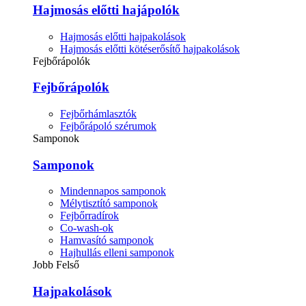
Hajmosás előtti hajápolók
Hajmosás előtti hajpakolások
Hajmosás előtti kötéserősítő hajpakolások
Fejbőrápolók
Fejbőrápolók
Fejbőrhámlasztók
Fejbőrápoló szérumok
Samponok
Samponok
Mindennapos samponok
Mélytisztító samponok
Fejbőrradírok
Co-wash-ok
Hamvasító samponok
Hajhullás elleni samponok
Jobb Felső
Hajpakolások