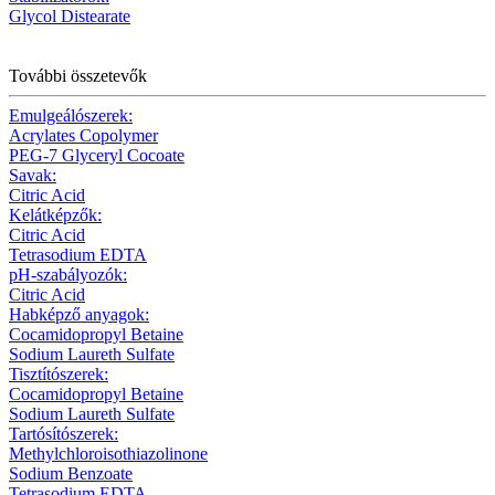
Glycol Distearate
További összetevők
Emulgeálószerek:
Acrylates Copolymer
PEG-7 Glyceryl Cocoate
Savak:
Citric Acid
Kelátképzők:
Citric Acid
Tetrasodium EDTA
pH-szabályozók:
Citric Acid
Habképző anyagok:
Cocamidopropyl Betaine
Sodium Laureth Sulfate
Tisztítószerek:
Cocamidopropyl Betaine
Sodium Laureth Sulfate
Tartósítószerek:
Methylchloroisothiazolinone
Sodium Benzoate
Tetrasodium EDTA