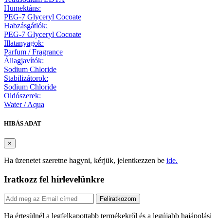
Humektáns:
PEG-7 Glyceryl Cocoate
Habzásgátlók:
PEG-7 Glyceryl Cocoate
Illatanyagok:
Parfum / Fragrance
Állagjavítók:
Sodium Chloride
Stabilizátorok:
Sodium Chloride
Oldószerek:
Water / Aqua
HIBÁS ADAT
×
Ha üzenetet szeretne hagyni, kérjük, jelentkezzen be
ide.
Iratkozz fel hírlevelünkre
Feliratkozom
Ha értesülnél a legfelkapottabb termékekről és a legújabb hajápolási