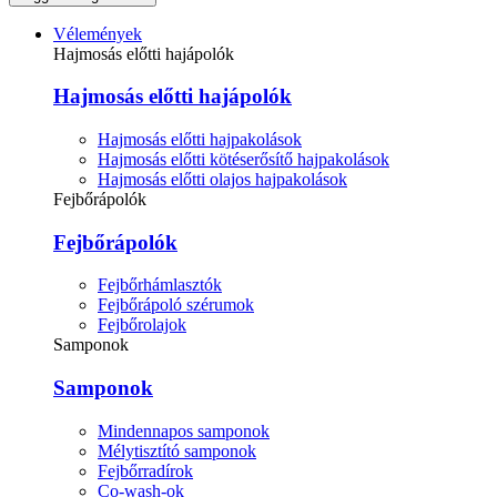
Vélemények
Hajmosás előtti hajápolók
Hajmosás előtti hajápolók
Hajmosás előtti hajpakolások
Hajmosás előtti kötéserősítő hajpakolások
Hajmosás előtti olajos hajpakolások
Fejbőrápolók
Fejbőrápolók
Fejbőrhámlasztók
Fejbőrápoló szérumok
Fejbőrolajok
Samponok
Samponok
Mindennapos samponok
Mélytisztító samponok
Fejbőrradírok
Co-wash-ok