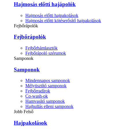
Hajmosás előtti hajápolók
Hajmosás előtti hajpakolások
Hajmosás előtti kötéserősítő hajpakolások
Fejbőrápolók
Fejbőrápolók
Fejbőrhámlasztók
Fejbőrápoló szérumok
Samponok
Samponok
Mindennapos samponok
Mélytisztító samponok
Fejbőrradírok
Co-wash-ok
Hamvasító samponok
Hajhullás elleni samponok
Jobb Felső
Hajpakolások