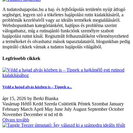
A tudatoshajapolas.hu a haj- és fejbőrápolás területén nyújt átfogó
segítséget, legyen szó a tökéletes hajápolási rutin kialakításáról, a
problémák kezeléséről vagy az ideális termékek megtalálásáról.
Webshopunkban kategóriánként, hajtípus és probléma szerint
válogathatsz, míg a rutinajánló funkciónk személyre szabott
hajápolási rutint kínál. Regisztrált felhasználóként véleményezheted
a termékeket és olvashatsz mások tapasztalatairól, blogunkban pedig
inspiráló cikkek várnak a tudatos hajápolás világából.
Legfrissebb cikkek
Védd a hajad alvás közben is – Tippek a...
ápr
15, 2026
by
Berki Bianka
Vasárnap Hétfő Kedd Szerda Csütörtök Péntek Szombat January
February March April May June July August September October
November December st nd rd th
Olvass tovább