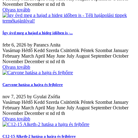
November December st nd rd th
Olvass tovább
Így óvd meg a hajad a hideg időben is -...
febr
6, 2026
by
Parancs Anita
Vasárnap Hétfő Kedd Szerda Csütörtök Péntek Szombat January
February March April May June July August September October
November December st nd rd th
Olvass tovább
Carvone hatása a hajra és fejbőrre
nov
7, 2025
by
Gyulai Zsófia
Vasárnap Hétfő Kedd Szerda Csütörtök Péntek Szombat January
February March April May June July August September October
November December st nd rd th
Olvass tovább
C12-15 Alketh-2 hatása a hajra és fejbőrre