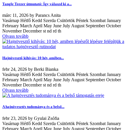
Tangle Teezer útmutató: Így válaszd ki a...
márc
11, 2026
by
Parancs Anita
Vasárnap Hétfő Kedd Szerda Csütörtök Péntek Szombat January
February March April May June July August September October
November December st nd rd th
Olvass tovább
Hajnövesztő kihívás: 10 hét, amiben...
febr
24, 2026
by
Berki Bianka
Vasárnap Hétfő Kedd Szerda Csütörtök Péntek Szombat January
February March April May June July August September October
November December st nd rd th
Olvass tovább
A hajnövesztés tudománya és a belső...
febr
23, 2026
by
Gyulai Zsófia
Vasárnap Hétfő Kedd Szerda Csütörtök Péntek Szombat January
February March April May June July August September October