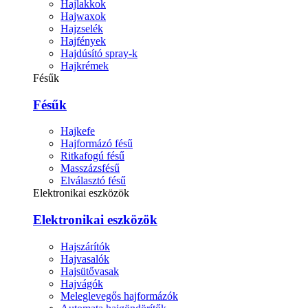
Hajlakkok
Hajwaxok
Hajzselék
Hajfények
Hajdúsító spray-k
Hajkrémek
Fésűk
Fésűk
Hajkefe
Hajformázó fésű
Ritkafogú fésű
Masszázsfésű
Elválasztó fésű
Elektronikai eszközök
Elektronikai eszközök
Hajszárítók
Hajvasalók
Hajsütővasak
Hajvágók
Meleglevegős hajformázók