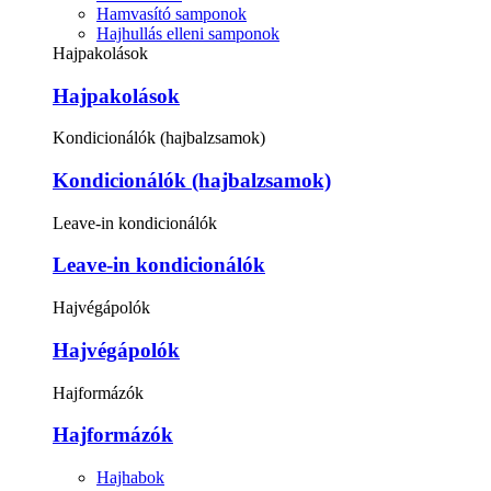
Hamvasító samponok
Hajhullás elleni samponok
Hajpakolások
Hajpakolások
Kondicionálók (hajbalzsamok)
Kondicionálók (hajbalzsamok)
Leave-in kondicionálók
Leave-in kondicionálók
Hajvégápolók
Hajvégápolók
Hajformázók
Hajformázók
Hajhabok