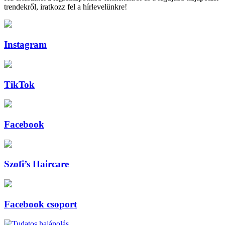
trendekről, iratkozz fel a hírlevelünkre!
Instagram
TikTok
Facebook
Szofi’s Haircare
Facebook csoport