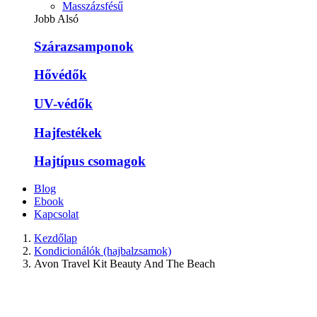
Masszázsfésű
Jobb Alsó
Szárazsamponok
Hővédők
UV-védők
Hajfestékek
Hajtípus csomagok
Blog
Ebook
Kapcsolat
Kezdőlap
Kondicionálók (hajbalzsamok)
Avon Travel Kit Beauty And The Beach