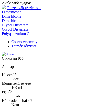
Aktív hatóanyagok
Összetevők részletesen
Dimethicone
Dimethicone
Dimethicone
Glycol Distearate
Glycol Distearate
Polyquaternium-7
Összes vélemény
Termék részletei
Cikkszám
955
Adatlap
Kiszerelés
Kicsi
Mennyiségi egység
100 ml
Fejbőr
minden
Károsodott a hajad?
Nem