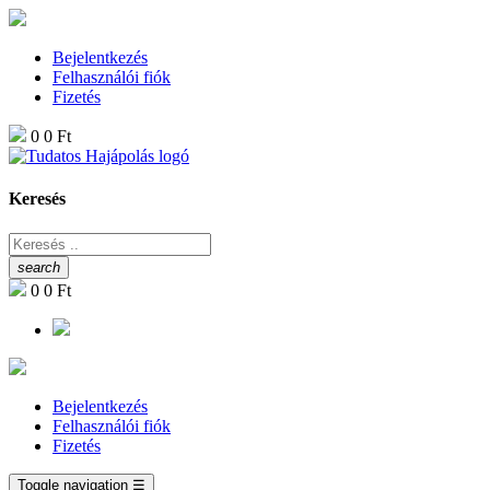
Bejelentkezés
Felhasználói fiók
Fizetés
0
0 Ft
Keresés
search
0
0 Ft
Bejelentkezés
Felhasználói fiók
Fizetés
Toggle navigation
☰