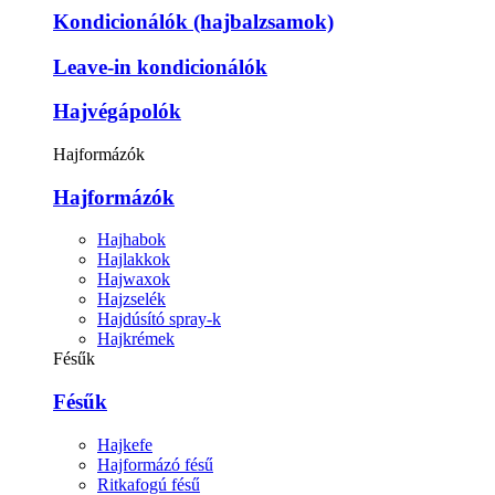
Kondicionálók (hajbalzsamok)
Leave-in kondicionálók
Hajvégápolók
Hajformázók
Hajformázók
Hajhabok
Hajlakkok
Hajwaxok
Hajzselék
Hajdúsító spray-k
Hajkrémek
Fésűk
Fésűk
Hajkefe
Hajformázó fésű
Ritkafogú fésű