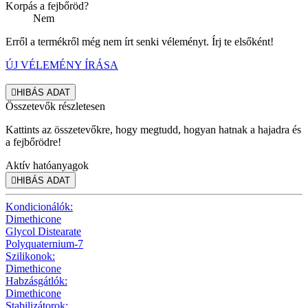
Korpás a fejbőröd?
Nem
Erről a termékről még nem írt senki véleményt. Írj te elsőként!
ÚJ VÉLEMÉNY ÍRÁSA

HIBÁS ADAT
Összetevők részletesen
Kattints az összetevőkre, hogy megtudd, hogyan hatnak a hajadra és
a fejbőrödre!
Aktív hatóanyagok

HIBÁS ADAT
Kondicionálók:
Dimethicone
Glycol Distearate
Polyquaternium-7
Szilikonok:
Dimethicone
Habzásgátlók:
Dimethicone
Stabilizátorok: