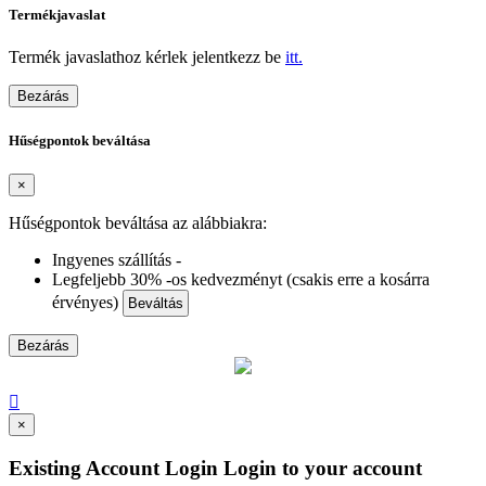
Termékjavaslat
Termék javaslathoz kérlek jelentkezz be
itt.
Bezárás
Hűségpontok beváltása
×
Hűségpontok beváltása az alábbiakra:
Ingyenes szállítás -
Legfeljebb 30% -os kedvezményt (csakis erre a kosárra
érvényes)
Beváltás
Bezárás

×
Existing Account Login
Login to your account