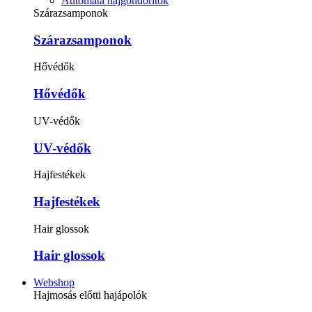
Automata hajgöndörítők
Szárazsamponok
Szárazsamponok
Hővédők
Hővédők
UV-védők
UV-védők
Hajfestékek
Hajfestékek
Hair glossok
Hair glossok
Webshop
Hajmosás előtti hajápolók