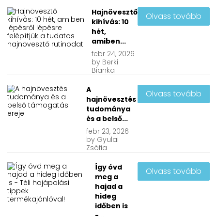
Hajnövesztő
Olvass tovább
kihívás: 10
hét,
amiben...
febr
24, 2026
by
Berki
Bianka
A
Olvass tovább
hajnövesztés
tudománya
és a belső...
febr
23, 2026
by
Gyulai
Zsófia
Így óvd
Olvass tovább
meg a
hajad a
hideg
időben is
-...