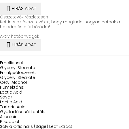

HIBÁS ADAT
Összetevők részletesen
Kattints az összetevőkre, hogy megtudd, hogyan hatnak a
hajadra és a fejbőrödre!
Aktív hatóanyagok

HIBÁS ADAT
Emolliensek:
Glyceryl Stearate
Emulgeálószerek:
Glyceryl Stearate
Cetyl Alcohol
Humektáns:
Lactic Acid
Savak:
Lactic Acid
Tartaric Acid
Gyulladáscsökkentők:
Allantoin
Bisabolol
Salvia Officinalis (Sage) Leaf Extract