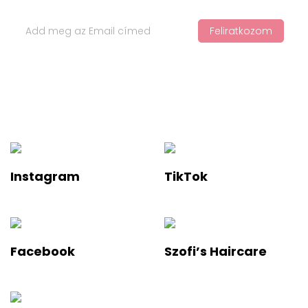
Feliratkozom
Ha értesülnél a legfelkapottabb termékekről és a legújabb
hajápolási trendekről, iratkozz fel a hírlevelünkre!
Instagram
TikTok
Facebook
Szofi’s Haircare