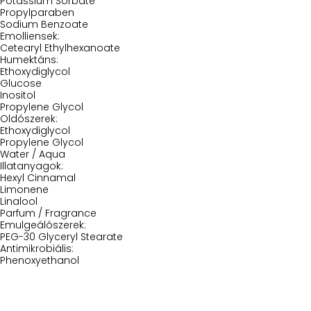
Potassium Sorbate
Propylparaben
Sodium Benzoate
Emolliensek:
Cetearyl Ethylhexanoate
Humektáns:
Ethoxydiglycol
Glucose
Inositol
Propylene Glycol
Oldószerek:
Ethoxydiglycol
Propylene Glycol
Water / Aqua
Illatanyagok:
Hexyl Cinnamal
Limonene
Linalool
Parfum / Fragrance
Emulgeálószerek:
PEG-30 Glyceryl Stearate
Antimikrobiális:
Phenoxyethanol
Iratkozz Fel Hírlevelünkre