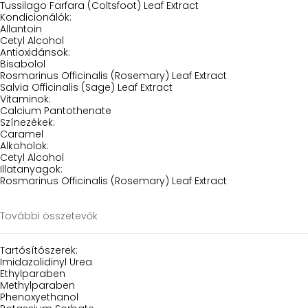
Tussilago Farfara (Coltsfoot) Leaf Extract
Kondicionálók:
Allantoin
Cetyl Alcohol
Antioxidánsok:
Bisabolol
Rosmarinus Officinalis (Rosemary) Leaf Extract
Salvia Officinalis (Sage) Leaf Extract
Vitaminok:
Calcium Pantothenate
Színezékek:
Caramel
Alkoholok:
Cetyl Alcohol
Illatanyagok:
Rosmarinus Officinalis (Rosemary) Leaf Extract
További összetevők
Tartósítószerek:
Imidazolidinyl Urea
Ethylparaben
Methylparaben
Phenoxyethanol