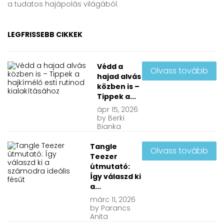
a tudatos hajápolás világából.
LEGFRISSEBB CIKKEK
Védd a
Olvass tovább
hajad alvás
közben is –
Tippek a...
ápr
15, 2026
by
Berki
Bianka
Tangle
Olvass tovább
Teezer
útmutató:
Így válaszd ki
a...
márc
11, 2026
by
Parancs
Anita