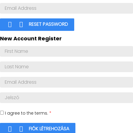


RESET PASSWORD
New Account Register
I agree to the terms.
*


FIÓK LÉTREHOZÁSA