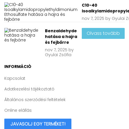
C10-40
Isoalkylamidopropyle
nov
7, 2025
by
Gyulai Z
Benzaldehyde
Olvass tovább
hatása a hajra
és fejbőrre
nov
7, 2025
by
Gyulai Zsófia
INFORMÁCIÓ
Kapcsolat
Adatkezelési tájékoztató
Általános szerződési feltételek
Online elállás
JAVASOLJ EGY TERMÉKET!