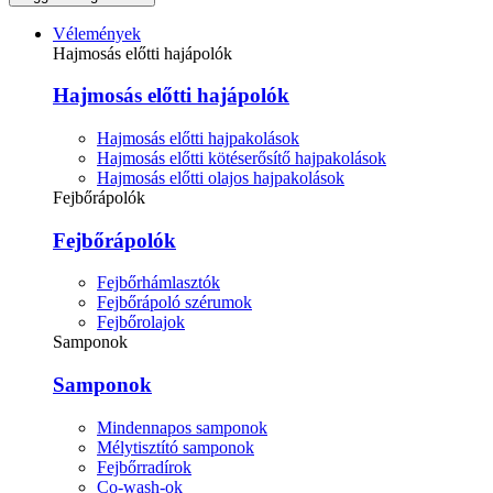
Vélemények
Hajmosás előtti hajápolók
Hajmosás előtti hajápolók
Hajmosás előtti hajpakolások
Hajmosás előtti kötéserősítő hajpakolások
Hajmosás előtti olajos hajpakolások
Fejbőrápolók
Fejbőrápolók
Fejbőrhámlasztók
Fejbőrápoló szérumok
Fejbőrolajok
Samponok
Samponok
Mindennapos samponok
Mélytisztító samponok
Fejbőrradírok
Co-wash-ok