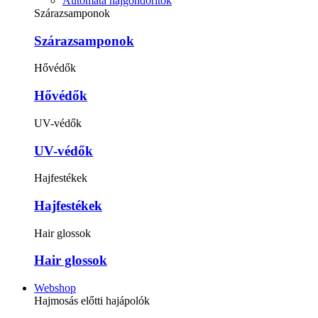
Automata hajgöndörítők
Szárazsamponok
Szárazsamponok
Hővédők
Hővédők
UV-védők
UV-védők
Hajfestékek
Hajfestékek
Hair glossok
Hair glossok
Webshop
Hajmosás előtti hajápolók