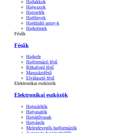
Hajlakkok
Hajwaxok
Hajzselék
Hajfények
Hajdúsító spray-k
Hajkrémek
Fésűk
Fésűk
Hajkefe
Hajformázó fésű
Ritkafogú fésű
Masszázsfésű
Elválasztó fésű
Elektronikai eszközök
Elektronikai eszközök
Hajszárítók
Hajvasalók
Hajsütővasak
Hajvágók
Meleglevegős hajformázók