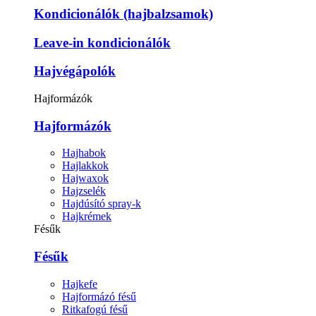
Kondicionálók (hajbalzsamok)
Leave-in kondicionálók
Hajvégápolók
Hajformázók
Hajformázók
Hajhabok
Hajlakkok
Hajwaxok
Hajzselék
Hajdúsító spray-k
Hajkrémek
Fésűk
Fésűk
Hajkefe
Hajformázó fésű
Ritkafogú fésű