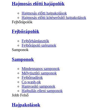
Hajmosás előtti hajápolók
Hajmosás előtti hajpakolások
Hajmosás előtti kötéserősítő hajpakolások
Fejbőrápolók
Fejbőrápolók
Fejbőrhámlasztók
Fejbőrápoló szérumok
Samponok
Samponok
Mindennapos samponok
Mélytisztító samponok
Fejbőrradírok
Co-wash-ok
Hamvasító samponok
Hajhullás elleni samponok
Jobb Felső
Hajpakolások