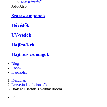
Masszázsfésű
Jobb Alsó
Szárazsamponok
Hővédők
UV-védők
Hajfestékek
Hajtípus csomagok
Blog
Ebook
Kapcsolat
Kezdőlap
Leave-in kondicionálók
Biolage Essentials VolumeBloom
Új