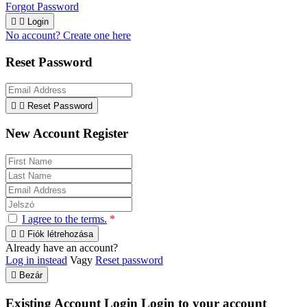
Forgot Password


Login
No account? Create one here
Reset Password


Reset Password
New Account Register
I agree to the terms.
*


Fiók létrehozása
Already have an account?
Log in instead
Vagy
Reset password

Bezár
Existing Account Login
Login to your account