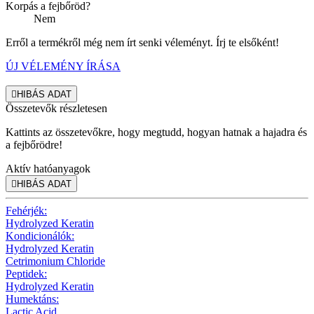
Korpás a fejbőröd?
Nem
Erről a termékről még nem írt senki véleményt. Írj te elsőként!
ÚJ VÉLEMÉNY ÍRÁSA

HIBÁS ADAT
Összetevők részletesen
Kattints az összetevőkre, hogy megtudd, hogyan hatnak a hajadra és
a fejbőrödre!
Aktív hatóanyagok

HIBÁS ADAT
Fehérjék:
Hydrolyzed Keratin
Kondicionálók:
Hydrolyzed Keratin
Cetrimonium Chloride
Peptidek:
Hydrolyzed Keratin
Humektáns:
Lactic Acid