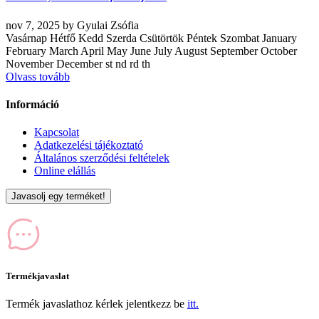
nov
7, 2025
by
Gyulai Zsófia
Vasárnap Hétfő Kedd Szerda Csütörtök Péntek Szombat January
February March April May June July August September October
November December st nd rd th
Olvass tovább
Információ
Kapcsolat
Adatkezelési tájékoztató
Általános szerződési feltételek
Online elállás
Javasolj egy terméket!
Termékjavaslat
Termék javaslathoz kérlek jelentkezz be
itt.