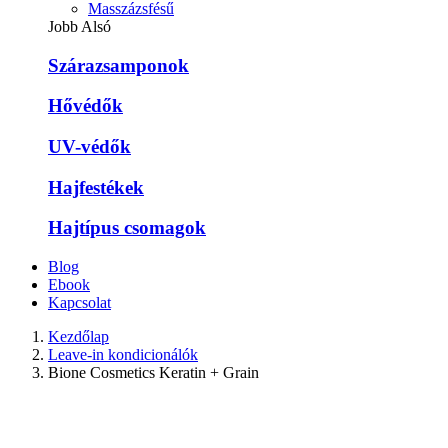
Masszázsfésű
Jobb Alsó
Szárazsamponok
Hővédők
UV-védők
Hajfestékek
Hajtípus csomagok
Blog
Ebook
Kapcsolat
Kezdőlap
Leave-in kondicionálók
Bione Cosmetics Keratin + Grain