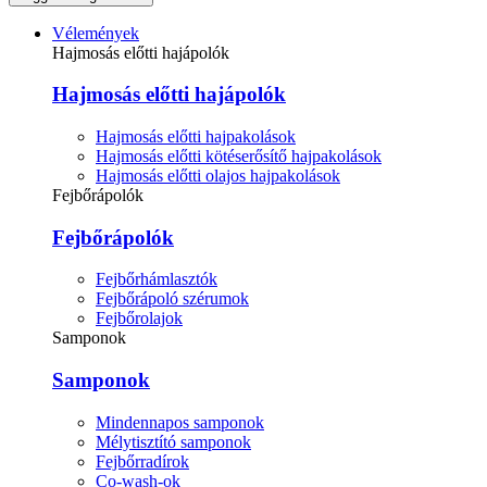
Vélemények
Hajmosás előtti hajápolók
Hajmosás előtti hajápolók
Hajmosás előtti hajpakolások
Hajmosás előtti kötéserősítő hajpakolások
Hajmosás előtti olajos hajpakolások
Fejbőrápolók
Fejbőrápolók
Fejbőrhámlasztók
Fejbőrápoló szérumok
Fejbőrolajok
Samponok
Samponok
Mindennapos samponok
Mélytisztító samponok
Fejbőrradírok
Co-wash-ok