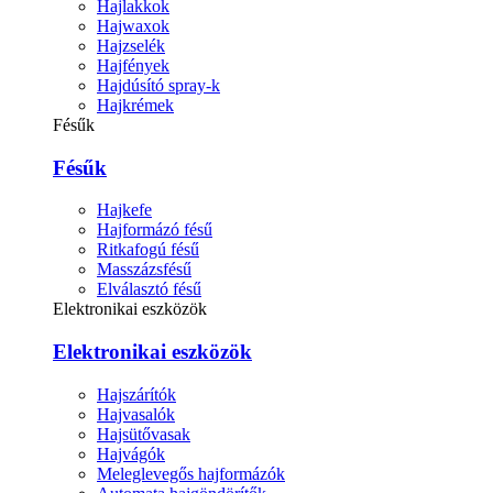
Hajlakkok
Hajwaxok
Hajzselék
Hajfények
Hajdúsító spray-k
Hajkrémek
Fésűk
Fésűk
Hajkefe
Hajformázó fésű
Ritkafogú fésű
Masszázsfésű
Elválasztó fésű
Elektronikai eszközök
Elektronikai eszközök
Hajszárítók
Hajvasalók
Hajsütővasak
Hajvágók
Meleglevegős hajformázók