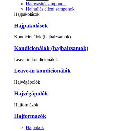
Hamvasító samponok
Hajhullás elleni samponok
Hajpakolások
Hajpakolások
Kondicionálók (hajbalzsamok)
Kondicionálók (hajbalzsamok)
Leave-in kondicionálók
Leave-in kondicionálók
Hajvégápolók
Hajvégápolók
Hajformázók
Hajformázók
Hajhabok