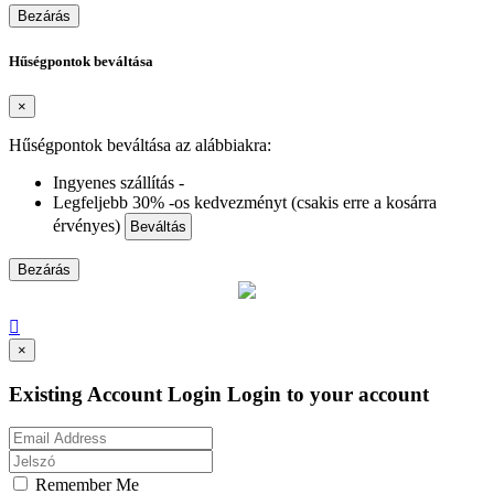
Bezárás
Hűségpontok beváltása
×
Hűségpontok beváltása az alábbiakra:
Ingyenes szállítás -
Legfeljebb 30% -os kedvezményt (csakis erre a kosárra
érvényes)
Beváltás
Bezárás

×
Existing Account Login
Login to your account
Remember Me