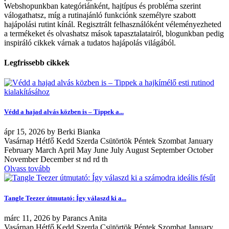
Webshopunkban kategóriánként, hajtípus és probléma szerint
válogathatsz, míg a rutinajánló funkciónk személyre szabott
hajápolási rutint kínál. Regisztrált felhasználóként véleményezheted
a termékeket és olvashatsz mások tapasztalatairól, blogunkban pedig
inspiráló cikkek várnak a tudatos hajápolás világából.
Legfrissebb cikkek
Védd a hajad alvás közben is – Tippek a...
ápr
15, 2026
by
Berki Bianka
Vasárnap Hétfő Kedd Szerda Csütörtök Péntek Szombat January
February March April May June July August September October
November December st nd rd th
Olvass tovább
Tangle Teezer útmutató: Így válaszd ki a...
márc
11, 2026
by
Parancs Anita
Vasárnap Hétfő Kedd Szerda Csütörtök Péntek Szombat January