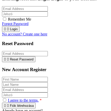
Remember Me
Forgot Password


Login
No account? Create one here
Reset Password


Reset Password
New Account Register
I agree to the terms.
*


Fiók létrehozása
Already have an account?