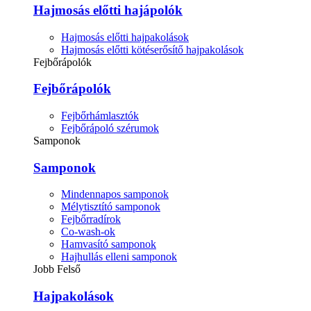
Hajmosás előtti hajápolók
Hajmosás előtti hajpakolások
Hajmosás előtti kötéserősítő hajpakolások
Fejbőrápolók
Fejbőrápolók
Fejbőrhámlasztók
Fejbőrápoló szérumok
Samponok
Samponok
Mindennapos samponok
Mélytisztító samponok
Fejbőrradírok
Co-wash-ok
Hamvasító samponok
Hajhullás elleni samponok
Jobb Felső
Hajpakolások