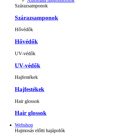
Automata hajgöndörítők
Szárazsamponok
Szárazsamponok
Hővédők
Hővédők
UV-védők
UV-védők
Hajfestékek
Hajfestékek
Hair glossok
Hair glossok
Webshop
Hajmosás előtti hajápolók