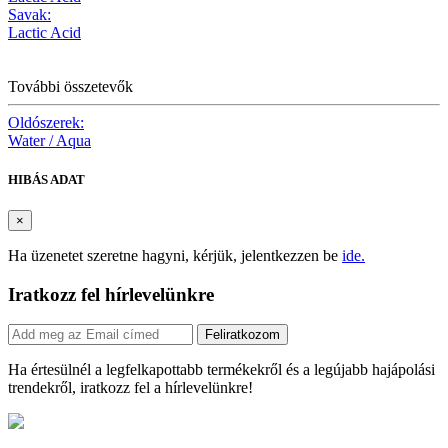
Savak:
Lactic Acid
További összetevők
Oldószerek:
Water / Aqua
HIBÁS ADAT
×
Ha üzenetet szeretne hagyni, kérjük, jelentkezzen be
ide.
Iratkozz fel hírlevelünkre
Feliratkozom
Ha értesülnél a legfelkapottabb termékekről és a legújabb hajápolási
trendekről, iratkozz fel a hírlevelünkre!