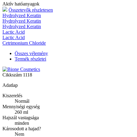
Aktív hatóanyagok
Összetevők részletesen
Hydrolyzed Keratin
Hydrolyzed Keratin
Hydrolyzed Keratin
Lactic Acid
Lactic Acid
Cetrimonium Chloride
Összes vélemény
Termék részletei
Cikkszám
1118
Adatlap
Kiszerelés
Normál
Mennyiségi egység
260 ml
Hajszál vastagsága
minden
Károsodott a hajad?
Nem