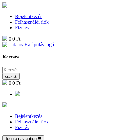
Bejelentkezés
Felhasználói fiók
Fizetés
0
0 Ft
Keresés
search
0
0 Ft
Bejelentkezés
Felhasználói fiók
Fizetés
Toggle navigation
☰