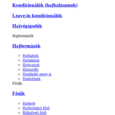
Kondicionálók (hajbalzsamok)
Leave-in kondicionálók
Hajvégápolók
Hajformázók
Hajformázók
Hajhabok
Hajlakkok
Hajwaxok
Hajzselék
Hajdúsító spray-k
Hajkrémek
Fésűk
Fésűk
Hajkefe
Hajformázó fésű
Ritkafogú fésű