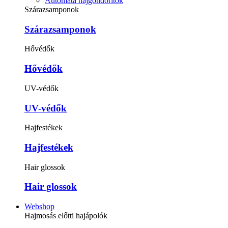
Automata hajgöndörítők
Szárazsamponok
Szárazsamponok
Hővédők
Hővédők
UV-védők
UV-védők
Hajfestékek
Hajfestékek
Hair glossok
Hair glossok
Webshop
Hajmosás előtti hajápolók