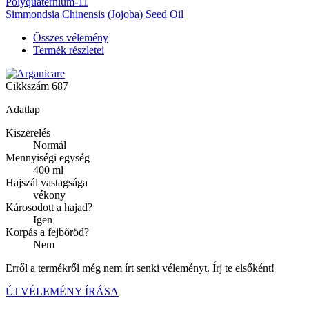
Polyquaternium-11
Simmondsia Chinensis (Jojoba) Seed Oil
Összes vélemény
Termék részletei
Cikkszám
687
Adatlap
Kiszerelés
Normál
Mennyiségi egység
400 ml
Hajszál vastagsága
vékony
Károsodott a hajad?
Igen
Korpás a fejbőröd?
Nem
Erről a termékről még nem írt senki véleményt. Írj te elsőként!
ÚJ VÉLEMÉNY ÍRÁSA