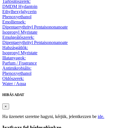
Tartósítószerek:
DMDM Hydantoin
Ethylhexylglycerin
Phenoxyethanol
Emolliensek:
Dipentaerythrityl Pentaisononanoate
Isopropyl Myristate
Emulgeálószerek:
Dipentaerythrityl Pentaisononanoate
Habzásgátlók:
Isopropyl Myristate
Illatanyagok:
Parfum / Fragrance
Antimikrobiális:
Phenoxyethanol
Oldószerek:
Water / Aqua
HIBÁS ADAT
×
Ha üzenetet szeretne hagyni, kérjük, jelentkezzen be
ide.
Iratkozz fel hírlevelünkre