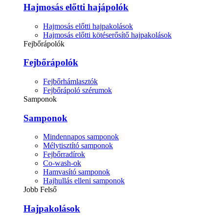
Hajmosás előtti hajápolók
Hajmosás előtti hajpakolások
Hajmosás előtti kötéserősítő hajpakolások
Fejbőrápolók
Fejbőrápolók
Fejbőrhámlasztók
Fejbőrápoló szérumok
Samponok
Samponok
Mindennapos samponok
Mélytisztító samponok
Fejbőrradírok
Co-wash-ok
Hamvasító samponok
Hajhullás elleni samponok
Jobb Felső
Hajpakolások