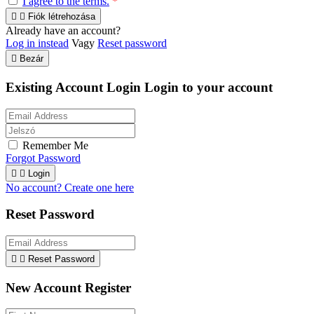
I agree to the terms.
*


Fiók létrehozása
Already have an account?
Log in instead
Vagy
Reset password

Bezár
Existing Account Login
Login to your account
Remember Me
Forgot Password


Login
No account? Create one here
Reset Password


Reset Password
New Account Register