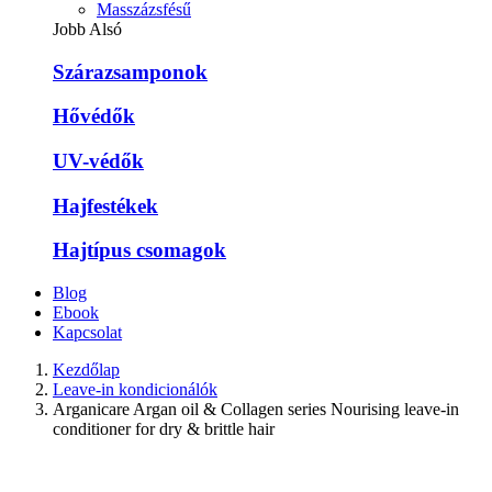
Masszázsfésű
Jobb Alsó
Szárazsamponok
Hővédők
UV-védők
Hajfestékek
Hajtípus csomagok
Blog
Ebook
Kapcsolat
Kezdőlap
Leave-in kondicionálók
Arganicare Argan oil & Collagen series Nourising leave-in
conditioner for dry & brittle hair