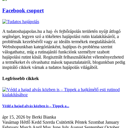
Facebook csoport
A tudatoshajapolas.hu a haj- és fejbőrápolás területén nyújt átfogó
segítséget, legyen szó a tökéletes hajápolási rutin kialakításáról, a
problémák kezeléséről vagy az ideális termékek megtalálásáról.
Webshopunkban kategóriánként, hajtípus és probléma szerint
válogathatsz, míg a rutinajánló funkciónk személyre szabott
hajápolási rutint kínál. Regisztrált felhasználóként véleményezheted
a termékeket és olvashatsz mások tapasztalatairól, blogunkban pedig
inspiráló cikkek várnak a tudatos hajápolás világából.
Legfrissebb cikkek
Védd a hajad alvás közben is – Tippek a...
ápr
15, 2026
by
Berki Bianka
Vasárnap Hétfő Kedd Szerda Csütörtök Péntek Szombat January
February March April May June July August September October