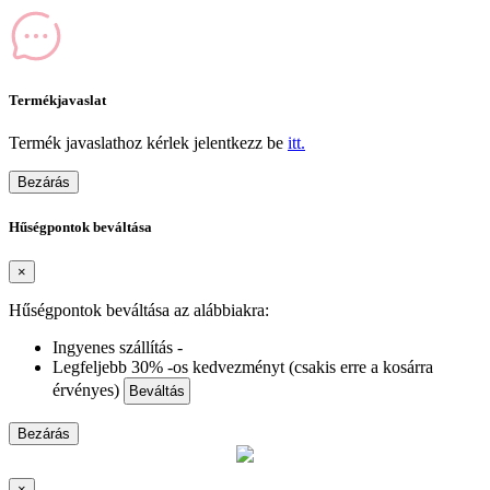
Termékjavaslat
Termék javaslathoz kérlek jelentkezz be
itt.
Bezárás
Hűségpontok beváltása
×
Hűségpontok beváltása az alábbiakra:
Ingyenes szállítás -
Legfeljebb 30% -os kedvezményt (csakis erre a kosárra
érvényes)
Beváltás
Bezárás
×