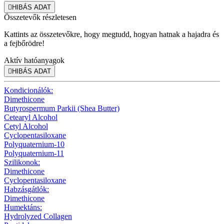

HIBÁS ADAT
Összetevők részletesen
Kattints az összetevőkre, hogy megtudd, hogyan hatnak a hajadra és
a fejbőrödre!
Aktív hatóanyagok

HIBÁS ADAT
Kondicionálók:
Dimethicone
Butyrospermum Parkii (Shea Butter)
Cetearyl Alcohol
Cetyl Alcohol
Cyclopentasiloxane
Polyquaternium-10
Polyquaternium-11
Szilikonok:
Dimethicone
Cyclopentasiloxane
Habzásgátlók:
Dimethicone
Humektáns:
Hydrolyzed Collagen