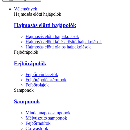
Vélemények
Hajmosás előtti hajápolók
Hajmosás előtti hajápolók
Hajmosás előtti hajpakolások
Hajmosás előtti kötéserősítő hajpakolások
Hajmosás előtti olajos hajpakolások
Fejbőrápolók
Fejbőrápolók
Fejbőrhámlasztók
Fejbőrápoló szérumok
Fejbőrolajok
Samponok
Samponok
Mindennapos samponok
Mélytisztító samponok
Fejbőrradírok
Co-wash-ok