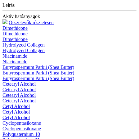
Leírás
Aktív hatóanyagok
Összetevők részletesen
Dimethicone
Dimethicone
Dimethicone
Hydrolyzed Collagen
Hydrolyzed Collagen
Niacinamide
Niacinamide
Butyrospermum Parkii (Shea Butter)
Butyrospermum Parkii (Shea Butter)
Butyrospermum Parkii (Shea Butter)
Cetearyl Alcohol
Cetearyl Alcohol
Cetearyl Alcohol
Cetearyl Alcohol
Cetyl Alcohol
Cetyl Alcohol
Cetyl Alcohol
Cyclopentasiloxane
Cyclopentasiloxane
Polyquaternium-10