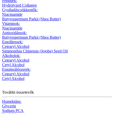
Peptidek:
Hydrolyzed Collagen
Gyulladáscsökkentők:
Niacinamide
Butyrospermum Parkii (Shea Butter)
Vitaminok:
Niacinamide
Antioxidánsok:
Butyrospermum Parkii (Shea Butter)
Emolliensek:
Cetearyl Alcohol
Simmondsia Chinensis (Jojoba) Seed Oil
Alkoholok:
Cetearyl Alcohol
Cetyl Alcohol
Emulgeálószerek:
Cetearyl Alcohol
Cetyl Alcohol
További összetevők
Humektáns:
Glycerin
Sodium PCA