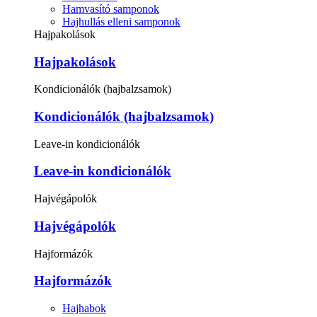
Hamvasító samponok
Hajhullás elleni samponok
Hajpakolások
Hajpakolások
Kondicionálók (hajbalzsamok)
Kondicionálók (hajbalzsamok)
Leave-in kondicionálók
Leave-in kondicionálók
Hajvégápolók
Hajvégápolók
Hajformázók
Hajformázók
Hajhabok