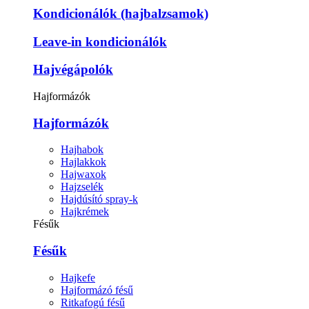
Kondicionálók (hajbalzsamok)
Leave-in kondicionálók
Hajvégápolók
Hajformázók
Hajformázók
Hajhabok
Hajlakkok
Hajwaxok
Hajzselék
Hajdúsító spray-k
Hajkrémek
Fésűk
Fésűk
Hajkefe
Hajformázó fésű
Ritkafogú fésű