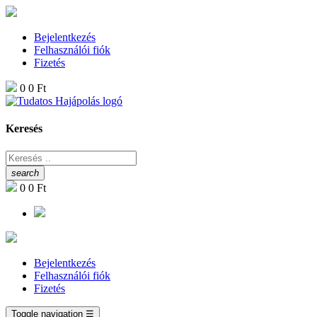
Bejelentkezés
Felhasználói fiók
Fizetés
0
0 Ft
Keresés
search
0
0 Ft
Bejelentkezés
Felhasználói fiók
Fizetés
Toggle navigation
☰