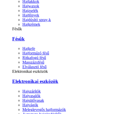
Hajlakkok
Hajwaxok
Hajzselék
Hajfények
Hajdúsító spray-k
Hajkrémek
Fésűk
Fésűk
Hajkefe
Hajformázó fésű
Ritkafogú fésű
Masszázsfésű
Elválasztó fésű
Elektronikai eszközök
Elektronikai eszközök
Hajszárítók
Hajvasalók
Hajsütővasak
Hajvágók
Meleglevegős hajformázók