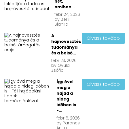
hét,
amiben...
febr
24, 2026
by
Berki
Bianka
A
Olvass tovább
hajnövesztés
tudománya
és a belső...
febr
23, 2026
by
Gyulai
Zsófia
Így óvd
Olvass tovább
meg a
hajad a
hideg
időben is
-...
febr
6, 2026
by
Parancs
Anita