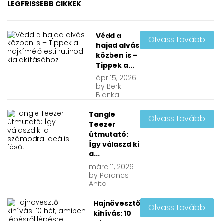
LEGFRISSEBB CIKKEK
Védd a
Olvass tovább
hajad alvás
közben is –
Tippek a...
ápr
15, 2026
by
Berki
Bianka
Tangle
Olvass tovább
Teezer
útmutató:
Így válaszd ki
a...
márc
11, 2026
by
Parancs
Anita
Hajnövesztő
Olvass tovább
kihívás: 10