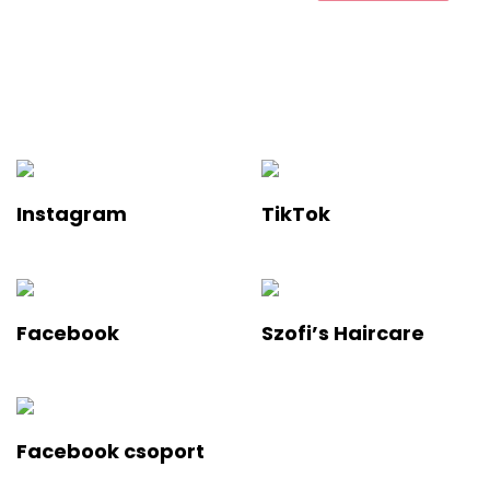
Ha értesülnél a legfelkapottabb termékekről és a legújabb
hajápolási trendekről, iratkozz fel a hírlevelünkre!
Instagram
TikTok
Facebook
Szofi’s Haircare
Facebook csoport