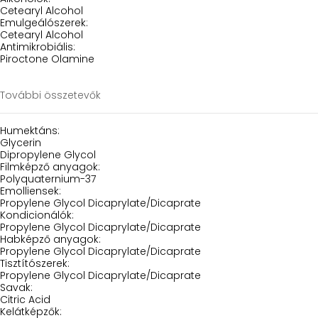
Cetearyl Alcohol
Emulgeálószerek:
Cetearyl Alcohol
Antimikrobiális:
Piroctone Olamine
További összetevők
Humektáns:
Glycerin
Dipropylene Glycol
Filmképző anyagok:
Polyquaternium-37
Emolliensek:
Propylene Glycol Dicaprylate/Dicaprate
Kondicionálók:
Propylene Glycol Dicaprylate/Dicaprate
Habképző anyagok:
Propylene Glycol Dicaprylate/Dicaprate
Tisztítószerek:
Propylene Glycol Dicaprylate/Dicaprate
Savak:
Citric Acid
Kelátképzők: