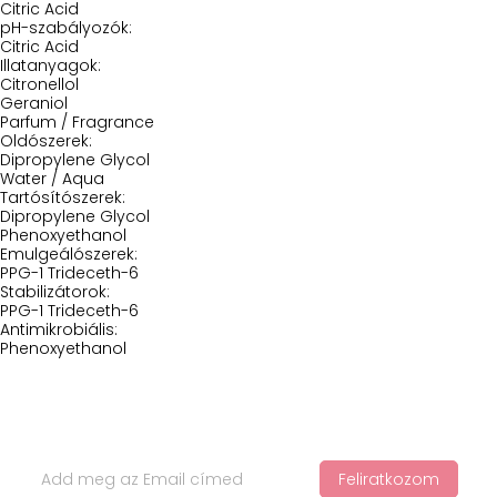
Citric Acid
pH-szabályozók:
Citric Acid
Illatanyagok:
Citronellol
Geraniol
Parfum / Fragrance
Oldószerek:
Dipropylene Glycol
Water / Aqua
Tartósítószerek:
Dipropylene Glycol
Phenoxyethanol
Emulgeálószerek:
PPG-1 Trideceth-6
Stabilizátorok:
PPG-1 Trideceth-6
Antimikrobiális:
Phenoxyethanol
Iratkozz Fel Hírlevelünkre
Feliratkozom