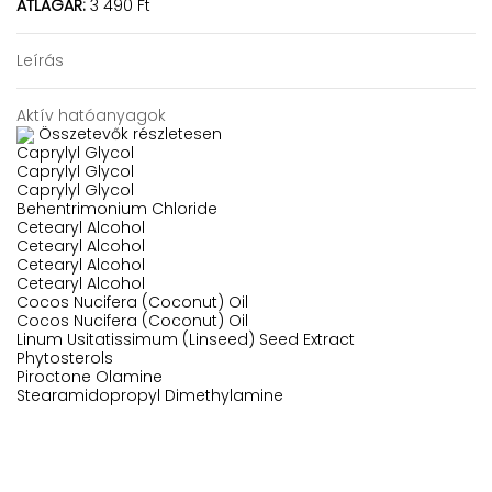
ÁTLAGÁR:
3 490 Ft
Leírás
Aktív hatóanyagok
Összetevők részletesen
Caprylyl Glycol
Caprylyl Glycol
Caprylyl Glycol
Behentrimonium Chloride
Cetearyl Alcohol
Cetearyl Alcohol
Cetearyl Alcohol
Cetearyl Alcohol
Cocos Nucifera (Coconut) Oil
Cocos Nucifera (Coconut) Oil
Linum Usitatissimum (Linseed) Seed Extract
Phytosterols
Piroctone Olamine
Stearamidopropyl Dimethylamine