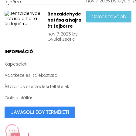
nov
7, 2025
by
Gyulai Z
Benzaldehyde
Olvass tovább
hatása a hajra
és fejbőrre
nov
7, 2025
by
Gyulai Zsófia
INFORMÁCIÓ
Kapcsolat
Adatkezelési tájékoztató
Általános szerződési feltételek
Online elállás
JAVASOLJ EGY TERMÉKET!