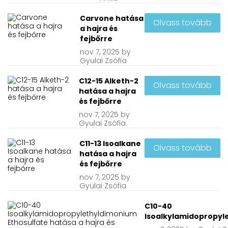
Carvone hatása
Olvass tovább
a hajra és
fejbőrre
nov
7, 2025
by
Gyulai Zsófia
C12-15 Alketh-2
Olvass tovább
hatása a hajra
és fejbőrre
nov
7, 2025
by
Gyulai Zsófia
C11-13 Isoalkane
Olvass tovább
hatása a hajra
és fejbőrre
nov
7, 2025
by
Gyulai Zsófia
C10-40
Isoalkylamidopropyle