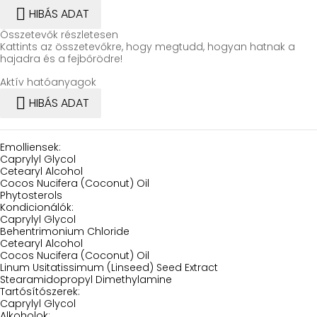

HIBÁS ADAT
Összetevők részletesen
Kattints az összetevőkre, hogy megtudd, hogyan hatnak a
hajadra és a fejbőrödre!
Aktív hatóanyagok

HIBÁS ADAT
Emolliensek:
Caprylyl Glycol
Cetearyl Alcohol
Cocos Nucifera (Coconut) Oil
Phytosterols
Kondicionálók:
Caprylyl Glycol
Behentrimonium Chloride
Cetearyl Alcohol
Cocos Nucifera (Coconut) Oil
Linum Usitatissimum (Linseed) Seed Extract
Stearamidopropyl Dimethylamine
Tartósítószerek:
Caprylyl Glycol
Alkoholok: