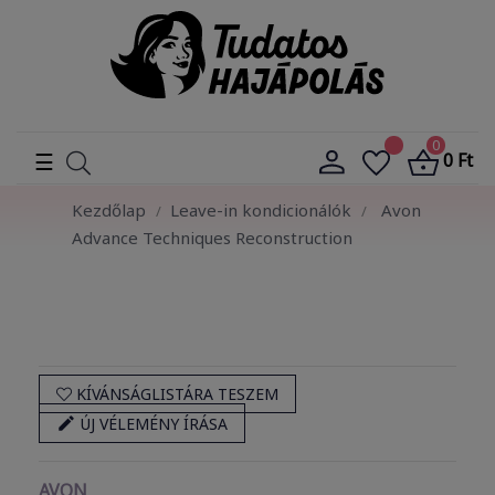
0
Toggle
☰
0 Ft
navigation
Kezdőlap
Leave-in kondicionálók
Avon
Advance Techniques Reconstruction
KÍVÁNSÁGLISTÁRA TESZEM

ÚJ VÉLEMÉNY ÍRÁSA
AVON