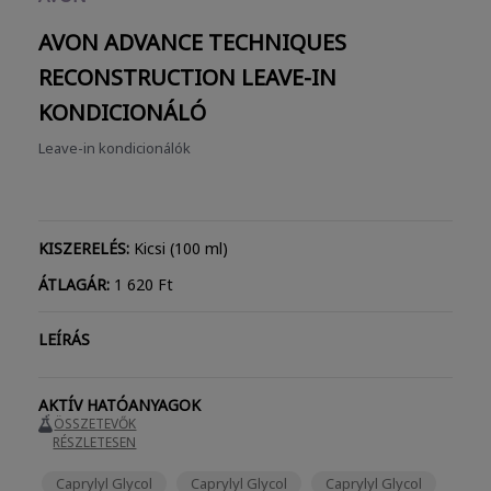
AVON ADVANCE TECHNIQUES
RECONSTRUCTION
LEAVE-IN
KONDICIONÁLÓ
Leave-in kondicionálók
KISZERELÉS:
Kicsi (100 ml)
ÁTLAGÁR:
1 620 Ft
LEÍRÁS
AKTÍV HATÓANYAGOK
ÖSSZETEVŐK
RÉSZLETESEN
Caprylyl Glycol
Caprylyl Glycol
Caprylyl Glycol