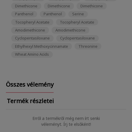
Dimethicone
Dimethicone
Dimethicone
Panthenol
Panthenol
Serine
Tocopheryl Acetate
Tocopheryl Acetate
Amodimethicone
Amodimethicone
Cyclopentasiloxane
Cyclopentasiloxane
Ethylhexyl Methoxycinnamate
Threonine
Wheat Amino Acids
Összes vélemény
Termék részletei
Erről a termékről még nem írt senki
véleményt. Írj te elsőként!