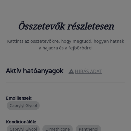
Összetevők részletesen
Kattints az összetevőkre, hogy megtudd, hogyan hatnak
a hajadra és a fejbőrödre!
Aktív hatóanyagok
HIBÁS ADAT

Emolliensek:
Caprylyl Glycol
Kondicionálók:
Caprylyl Glycol
Dimethicone
Panthenol