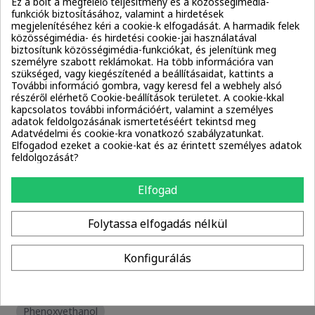
Ez a bolt a megfelelő teljesítmény és a közösségimédia-
Serine
Threonine
funkciók biztosításához, valamint a hirdetések
megjelenítéséhez kéri a cookie-k elfogadását. A harmadik felek
közösségimédia- és hirdetési cookie-jai használatával
biztosítunk közösségimédia-funkciókat, és jelenítünk meg
Antioxidánsok:
személyre szabott reklámokat. Ha több információra van
Tocopheryl Acetate
szükséged, vagy kiegészítenéd a beállításaidat, kattints a
További információ gombra, vagy keresd fel a webhely alsó
részéről elérhető Cookie-beállítások területet. A cookie-kkal
Fényvédők:
kapcsolatos további információért, valamint a személyes
adatok feldolgozásának ismertetéséért tekintsd meg
Ethylhexyl Methoxycinnamate
Adatvédelmi és cookie-kra vonatkozó szabályzatunkat.
Elfogadod ezeket a cookie-kat és az érintett személyes adatok
További összetevők
feldolgozását?
Elfogad
Illatanyagok:
Folytassa elfogadás nélkül
Benzyl Salicylate
Geraniol
Hexyl Cinnamal
Linalool
Konfigurálás
Antimikrobiális:
Phenoxyethanol