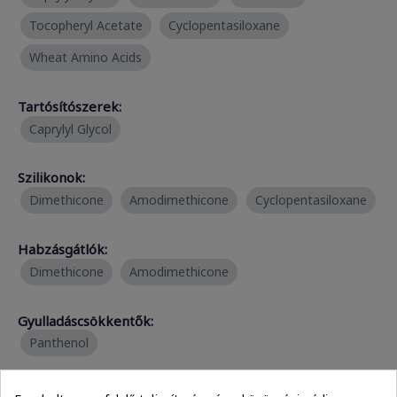
Tocopheryl Acetate
Cyclopentasiloxane
Wheat Amino Acids
Tartósítószerek:
Caprylyl Glycol
Szilikonok:
Dimethicone
Amodimethicone
Cyclopentasiloxane
Habzásgátlók:
Dimethicone
Amodimethicone
Gyulladáscsökkentők:
Panthenol
Aminosavak: