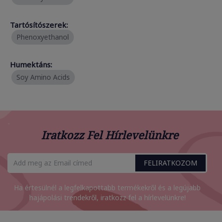
Tartósítószerek:
Phenoxyethanol
Humektáns:
Soy Amino Acids
Iratkozz Fel Hírlevelünkre
FELIRATKOZOM
Ha értesülnél a legfelkapottabb termékekről és a legújabb
hajápolási trendekről, iratkozz fel a hírlevelünkre!