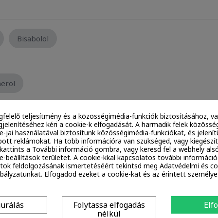
Bisabolol
erol
gfelelő teljesítmény és a közösségimédia-funkciók biztosításához, va
jelenítéséhez kéri a cookie-k elfogadását. A harmadik felek közössé
ie-jai használatával biztosítunk közösségimédia-funkciókat, és jelen
ott reklámokat. Ha több információra van szükséged, vagy kiegészí
, kattints a További információ gombra, vagy keresd fel a webhely alsó
Phyllanthus Emblica Fruit Extract
e-beállítások területet. A cookie-kkal kapcsolatos további információ
tok feldolgozásának ismertetéséért tekintsd meg Adatvédelmi és co
ályzatunkat. Elfogadod ezeket a cookie-kat és az érintett személy
gurálás
Folytassa elfogadás
Elf
nélkül