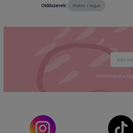
Oldószerek:
Water / Aqua
Ha értesülnél a leg