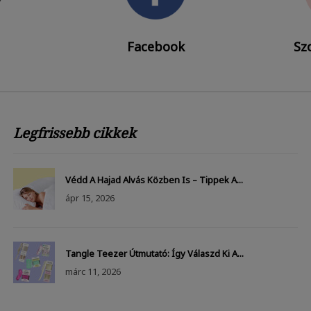
Facebook
Szo
Legfrissebb cikkek
Védd A Hajad Alvás Közben Is – Tippek A...
ápr
15, 2026
Tangle Teezer Útmutató: Így Válaszd Ki A...
márc
11, 2026