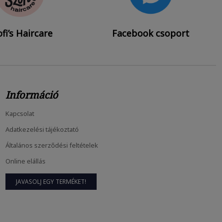
fi’s Haircare
Facebook csoport
Információ
Kapcsolat
Hajnövesztő Kihívás: 10 Hét, Amiben...
Adatkezelési tájékoztató
febr
24, 2026
Általános szerződési feltételek
Online elállás
A Hajnövesztés Tudománya És A Belső...
JAVASOLJ EGY TERMÉKET!
febr
23, 2026