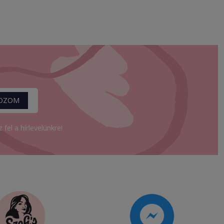
KOZOM
fel a hírlevelünkre!