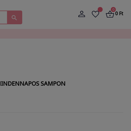
0
0 Ft
search
INDENNAPOS SAMPON