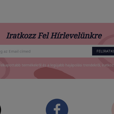
Iratkozz Fel Hírlevelünkre
FELIRAT
felkapottabb termékekről és a legújabb hajápolási trendekről, iratkozz 