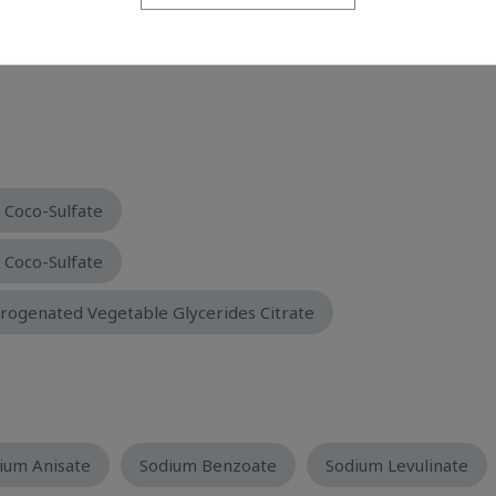
e Gum-1
 Coco-Sulfate
 Coco-Sulfate
rogenated Vegetable Glycerides Citrate
ium Anisate
Sodium Benzoate
Sodium Levulinate