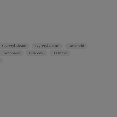
Glyceryl Oleate
Glyceryl Oleate
Lactic Acid
Tocopherol
Bisabolol
Bisabolol