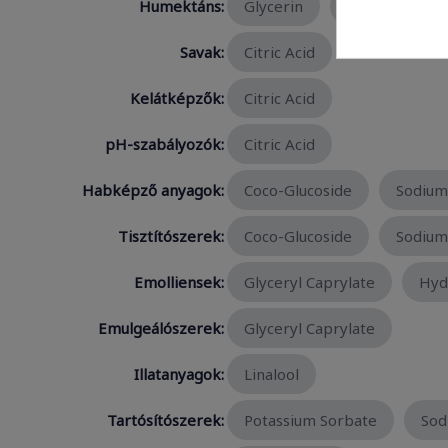
Humektáns:
Glycerin
Biosaccharid
Savak:
Citric Acid
Kelátképzők:
Citric Acid
pH-szabályozók:
Citric Acid
Habképző anyagok:
Coco-Glucoside
Sodium
Tisztítószerek:
Coco-Glucoside
Sodium
Emolliensek:
Glyceryl Caprylate
Hyd
Emulgeálószerek:
Glyceryl Caprylate
Illatanyagok:
Linalool
Tartósítószerek:
Potassium Sorbate
Sod