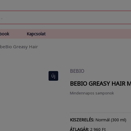
book
Kapcsolat
beBio Greasy Hair
BEBIO
Új
BEBIO GREASY HAIR
M
Mindennapos samponok
KISZERELÉS:
Normál (300 ml)
ÁTLAGÁR:
2 960 Ft