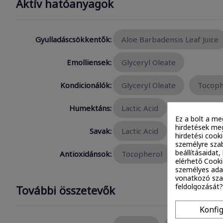
Aktív hatóanyagok
Gyulladáscsökkentők:
Aloe Barbadensis Leaf Juice
Emolliensek:
Glyceryl Oleate
Kondicionálók:
Glyceryl Oleate
Tocoph
Humektáns:
Lactic Acid
Ez a bolt a me
hirdetések meg
Savak:
Lactic Acid
hirdetési cook
személyre szab
beállításaidat
Antioxidánsok:
Tocopherol
Bisabolol
elérhető Cooki
személyes ada
vonatkozó szab
feldolgozását?
További összetevők
Konfi