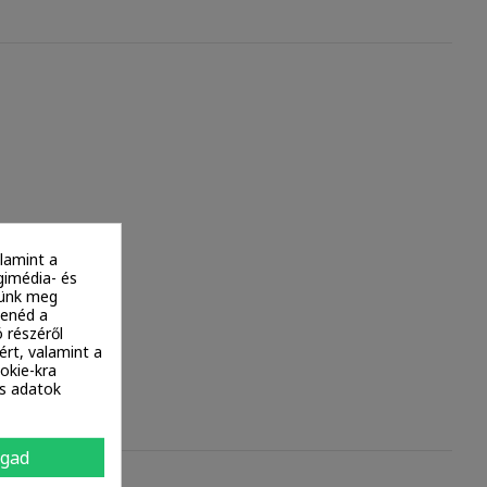
lamint a
gimédia- és
ítünk meg
tenéd a
 részéről
ért, valamint a
okie-kra
es adatok
ogad