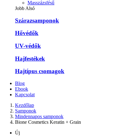
Masszázsfésű
Jobb Alsó
Szárazsamponok
Hővédők
UV-védők
Hajfestékek
Hajtípus csomagok
Blog
Ebook
Kapcsolat
Kezdőlap
Samponok
Mindennapos samponok
Bione Cosmetics Keratin + Grain
Új