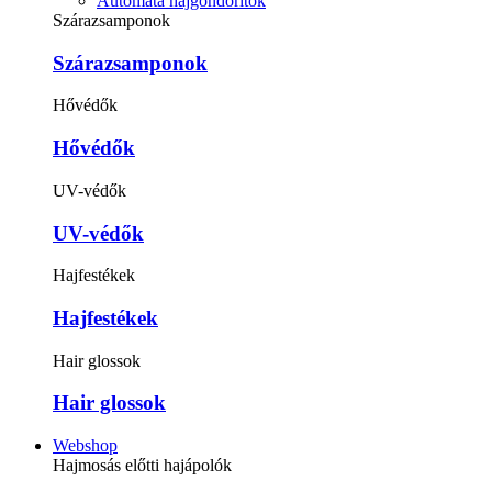
Automata hajgöndörítők
Szárazsamponok
Szárazsamponok
Hővédők
Hővédők
UV-védők
UV-védők
Hajfestékek
Hajfestékek
Hair glossok
Hair glossok
Webshop
Hajmosás előtti hajápolók