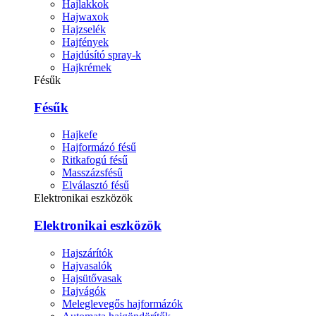
Hajlakkok
Hajwaxok
Hajzselék
Hajfények
Hajdúsító spray-k
Hajkrémek
Fésűk
Fésűk
Hajkefe
Hajformázó fésű
Ritkafogú fésű
Masszázsfésű
Elválasztó fésű
Elektronikai eszközök
Elektronikai eszközök
Hajszárítók
Hajvasalók
Hajsütővasak
Hajvágók
Meleglevegős hajformázók