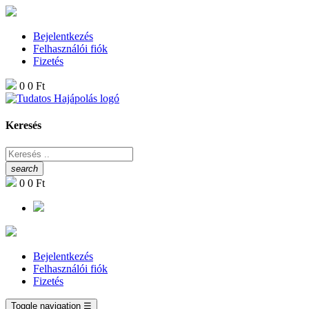
Bejelentkezés
Felhasználói fiók
Fizetés
0
0 Ft
Keresés
search
0
0 Ft
Bejelentkezés
Felhasználói fiók
Fizetés
Toggle navigation
☰