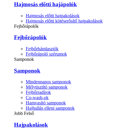
Hajmosás előtti hajápolók
Hajmosás előtti hajpakolások
Hajmosás előtti kötéserősítő hajpakolások
Fejbőrápolók
Fejbőrápolók
Fejbőrhámlasztók
Fejbőrápoló szérumok
Samponok
Samponok
Mindennapos samponok
Mélytisztító samponok
Fejbőrradírok
Co-wash-ok
Hamvasító samponok
Hajhullás elleni samponok
Jobb Felső
Hajpakolások