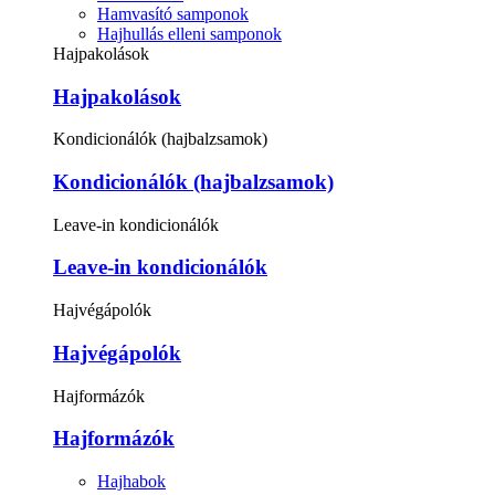
Hamvasító samponok
Hajhullás elleni samponok
Hajpakolások
Hajpakolások
Kondicionálók (hajbalzsamok)
Kondicionálók (hajbalzsamok)
Leave-in kondicionálók
Leave-in kondicionálók
Hajvégápolók
Hajvégápolók
Hajformázók
Hajformázók
Hajhabok