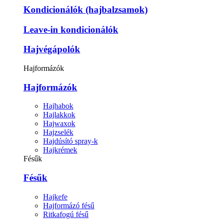
Kondicionálók (hajbalzsamok)
Leave-in kondicionálók
Hajvégápolók
Hajformázók
Hajformázók
Hajhabok
Hajlakkok
Hajwaxok
Hajzselék
Hajdúsító spray-k
Hajkrémek
Fésűk
Fésűk
Hajkefe
Hajformázó fésű
Ritkafogú fésű