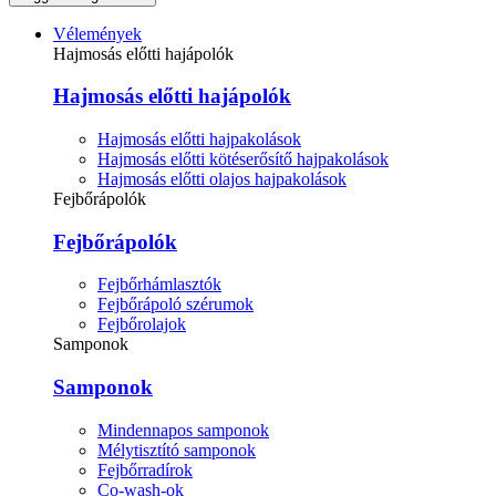
Vélemények
Hajmosás előtti hajápolók
Hajmosás előtti hajápolók
Hajmosás előtti hajpakolások
Hajmosás előtti kötéserősítő hajpakolások
Hajmosás előtti olajos hajpakolások
Fejbőrápolók
Fejbőrápolók
Fejbőrhámlasztók
Fejbőrápoló szérumok
Fejbőrolajok
Samponok
Samponok
Mindennapos samponok
Mélytisztító samponok
Fejbőrradírok
Co-wash-ok