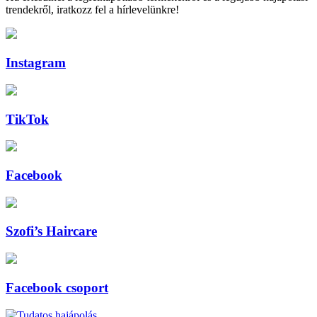
trendekről, iratkozz fel a hírlevelünkre!
Instagram
TikTok
Facebook
Szofi’s Haircare
Facebook csoport