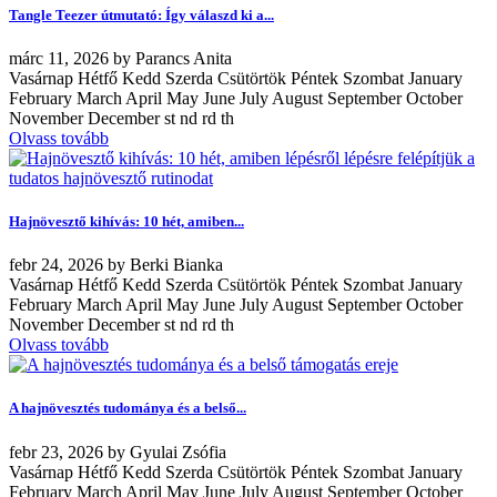
Tangle Teezer útmutató: Így válaszd ki a...
márc
11, 2026
by
Parancs Anita
Vasárnap Hétfő Kedd Szerda Csütörtök Péntek Szombat January
February March April May June July August September October
November December st nd rd th
Olvass tovább
Hajnövesztő kihívás: 10 hét, amiben...
febr
24, 2026
by
Berki Bianka
Vasárnap Hétfő Kedd Szerda Csütörtök Péntek Szombat January
February March April May June July August September October
November December st nd rd th
Olvass tovább
A hajnövesztés tudománya és a belső...
febr
23, 2026
by
Gyulai Zsófia
Vasárnap Hétfő Kedd Szerda Csütörtök Péntek Szombat January
February March April May June July August September October