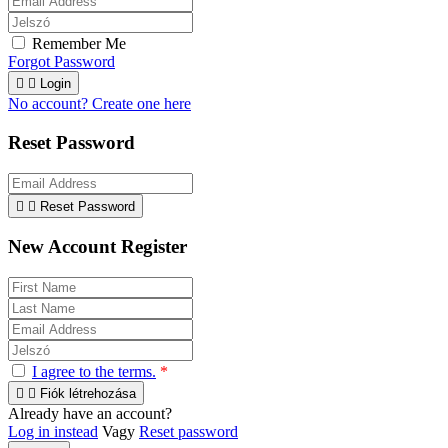
Remember Me
Forgot Password


Login
No account? Create one here
Reset Password


Reset Password
New Account Register
I agree to the terms.
*


Fiók létrehozása
Already have an account?
Log in instead
Vagy
Reset password