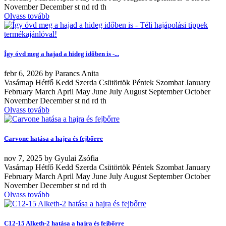
November December st nd rd th
Olvass tovább
Így óvd meg a hajad a hideg időben is -...
febr
6, 2026
by
Parancs Anita
Vasárnap Hétfő Kedd Szerda Csütörtök Péntek Szombat January
February March April May June July August September October
November December st nd rd th
Olvass tovább
Carvone hatása a hajra és fejbőrre
nov
7, 2025
by
Gyulai Zsófia
Vasárnap Hétfő Kedd Szerda Csütörtök Péntek Szombat January
February March April May June July August September October
November December st nd rd th
Olvass tovább
C12-15 Alketh-2 hatása a hajra és fejbőrre