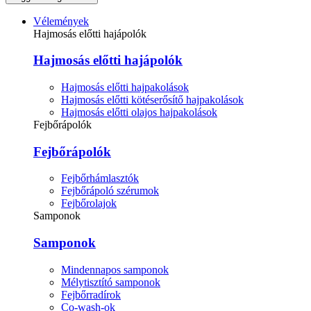
Vélemények
Hajmosás előtti hajápolók
Hajmosás előtti hajápolók
Hajmosás előtti hajpakolások
Hajmosás előtti kötéserősítő hajpakolások
Hajmosás előtti olajos hajpakolások
Fejbőrápolók
Fejbőrápolók
Fejbőrhámlasztók
Fejbőrápoló szérumok
Fejbőrolajok
Samponok
Samponok
Mindennapos samponok
Mélytisztító samponok
Fejbőrradírok
Co-wash-ok