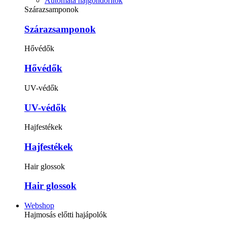
Automata hajgöndörítők
Szárazsamponok
Szárazsamponok
Hővédők
Hővédők
UV-védők
UV-védők
Hajfestékek
Hajfestékek
Hair glossok
Hair glossok
Webshop
Hajmosás előtti hajápolók