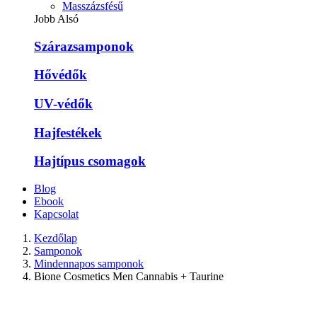
Masszázsfésű
Jobb Alsó
Szárazsamponok
Hővédők
UV-védők
Hajfestékek
Hajtípus csomagok
Blog
Ebook
Kapcsolat
Kezdőlap
Samponok
Mindennapos samponok
Bione Cosmetics Men Cannabis + Taurine