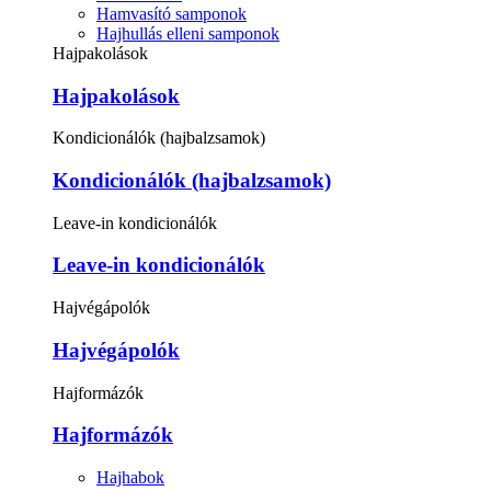
Hamvasító samponok
Hajhullás elleni samponok
Hajpakolások
Hajpakolások
Kondicionálók (hajbalzsamok)
Kondicionálók (hajbalzsamok)
Leave-in kondicionálók
Leave-in kondicionálók
Hajvégápolók
Hajvégápolók
Hajformázók
Hajformázók
Hajhabok