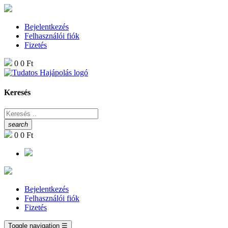
Bejelentkezés
Felhasználói fiók
Fizetés
0
0 Ft
Keresés
search
0
0 Ft
Bejelentkezés
Felhasználói fiók
Fizetés
Toggle navigation
☰