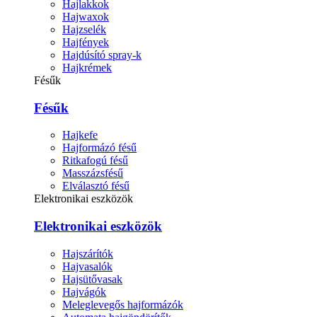
Hajlakkok
Hajwaxok
Hajzselék
Hajfények
Hajdúsító spray-k
Hajkrémek
Fésűk
Fésűk
Hajkefe
Hajformázó fésű
Ritkafogú fésű
Masszázsfésű
Elválasztó fésű
Elektronikai eszközök
Elektronikai eszközök
Hajszárítók
Hajvasalók
Hajsütővasak
Hajvágók
Meleglevegős hajformázók