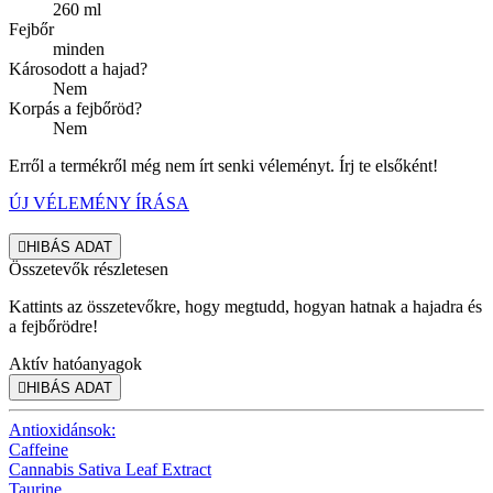
260 ml
Fejbőr
minden
Károsodott a hajad?
Nem
Korpás a fejbőröd?
Nem
Erről a termékről még nem írt senki véleményt. Írj te elsőként!
ÚJ VÉLEMÉNY ÍRÁSA

HIBÁS ADAT
Összetevők részletesen
Kattints az összetevőkre, hogy megtudd, hogyan hatnak a hajadra és
a fejbőrödre!
Aktív hatóanyagok

HIBÁS ADAT
Antioxidánsok:
Caffeine
Cannabis Sativa Leaf Extract
Taurine