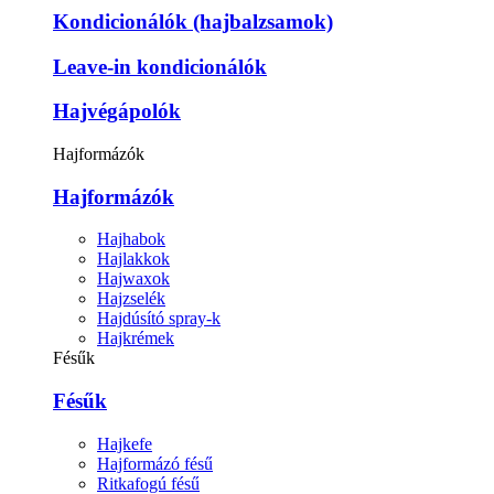
Kondicionálók (hajbalzsamok)
Leave-in kondicionálók
Hajvégápolók
Hajformázók
Hajformázók
Hajhabok
Hajlakkok
Hajwaxok
Hajzselék
Hajdúsító spray-k
Hajkrémek
Fésűk
Fésűk
Hajkefe
Hajformázó fésű
Ritkafogú fésű