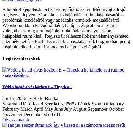
A tudatoshajapolas.hu a haj- és fejbőrápolás területén nyújt átfogó
segítséget, legyen szó a tökéletes hajápolási rutin kialakításáról, a
problémák kezeléséről vagy az ideális termékek megtalálásáról.
Webshopunkban kategóriánként, hajtípus és probléma szerint
válogathatsz, míg a rutinajánló funkciónk személyre szabott
hajápolási rutint kínál. Regisztrált felhasználóként véleményezheted
a termékeket és olvashatsz mások tapasztalatairól, blogunkban pedig
inspiráló cikkek várnak a tudatos hajápolás világából.
Legfrissebb cikkek
Védd a hajad alvás közben is – Tippek a...
ápr
15, 2026
by
Berki Bianka
Vasárnap Hétfő Kedd Szerda Csütörtök Péntek Szombat January
February March April May June July August September October
November December st nd rd th
Olvass tovább