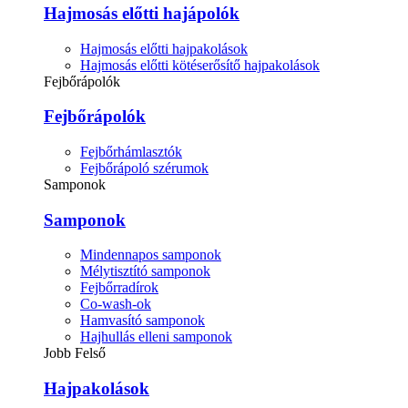
Hajmosás előtti hajápolók
Hajmosás előtti hajpakolások
Hajmosás előtti kötéserősítő hajpakolások
Fejbőrápolók
Fejbőrápolók
Fejbőrhámlasztók
Fejbőrápoló szérumok
Samponok
Samponok
Mindennapos samponok
Mélytisztító samponok
Fejbőrradírok
Co-wash-ok
Hamvasító samponok
Hajhullás elleni samponok
Jobb Felső
Hajpakolások