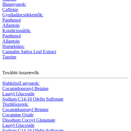
Illatanyagok:
Caffeine
Gyulladáscsökkentők:
Panthenol
Allantoin
Kondicionálók:
Panthenol
Allantoin
Humektáns:
Cannabis Sativa Leaf Extract
Taurine
További összetevők
Habképző anyagok:
Cocamidopropyl Betaine
Lauryl Glucoside
Sodium C14-16 Olefin Sulfonate
Tisztítószerek:
Cocamidopropyl Betaine
Cocamine Oxide
Disodium Cocoyl Glutamate
Lauryl Glucoside
Sodium C14-16 Olefin Sulfonate