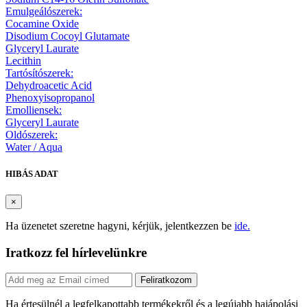
Emulgeálószerek:
Cocamine Oxide
Disodium Cocoyl Glutamate
Glyceryl Laurate
Lecithin
Tartósítószerek:
Dehydroacetic Acid
Phenoxyisopropanol
Emolliensek:
Glyceryl Laurate
Oldószerek:
Water / Aqua
HIBÁS ADAT
×
Ha üzenetet szeretne hagyni, kérjük, jelentkezzen be
ide.
Iratkozz fel hírlevelünkre
Feliratkozom
Ha értesülnél a legfelkapottabb termékekről és a legújabb hajápolási