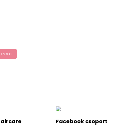
tkozom
Haircare
Facebook csoport