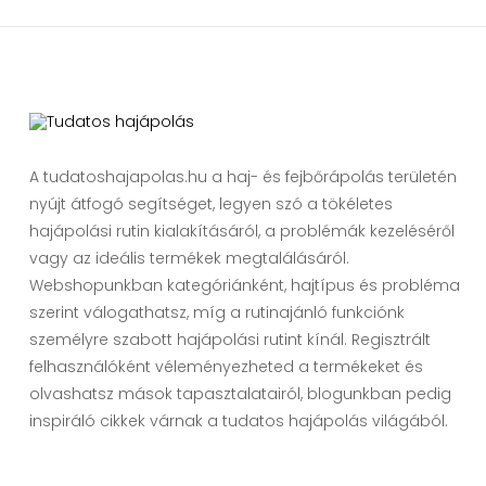
A tudatoshajapolas.hu a haj- és fejbőrápolás területén
nyújt átfogó segítséget, legyen szó a tökéletes
hajápolási rutin kialakításáról, a problémák kezeléséről
vagy az ideális termékek megtalálásáról.
Webshopunkban kategóriánként, hajtípus és probléma
szerint válogathatsz, míg a rutinajánló funkciónk
személyre szabott hajápolási rutint kínál. Regisztrált
felhasználóként véleményezheted a termékeket és
olvashatsz mások tapasztalatairól, blogunkban pedig
inspiráló cikkek várnak a tudatos hajápolás világából.