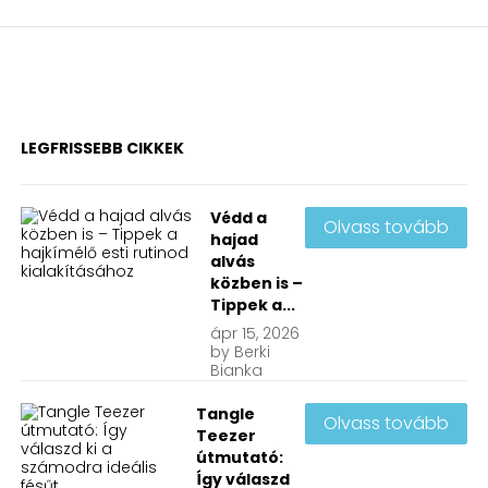
LEGFRISSEBB CIKKEK
Védd a
Olvass tovább
hajad
alvás
közben is –
Tippek a...
ápr
15, 2026
by
Berki
Bianka
Tangle
Olvass tovább
Teezer
útmutató:
Így válaszd