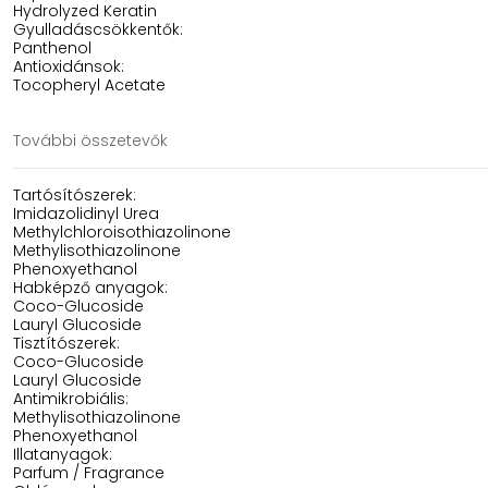
Hydrolyzed Keratin
Gyulladáscsökkentők:
Panthenol
Antioxidánsok:
Tocopheryl Acetate
További összetevők
Tartósítószerek:
Imidazolidinyl Urea
Methylchloroisothiazolinone
Methylisothiazolinone
Phenoxyethanol
Habképző anyagok:
Coco-Glucoside
Lauryl Glucoside
Tisztítószerek:
Coco-Glucoside
Lauryl Glucoside
Antimikrobiális:
Methylisothiazolinone
Phenoxyethanol
Illatanyagok:
Parfum / Fragrance