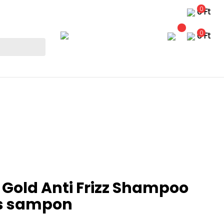
0
0 Ft
0
0 Ft
n Gold Anti Frizz Shampoo
s sampon