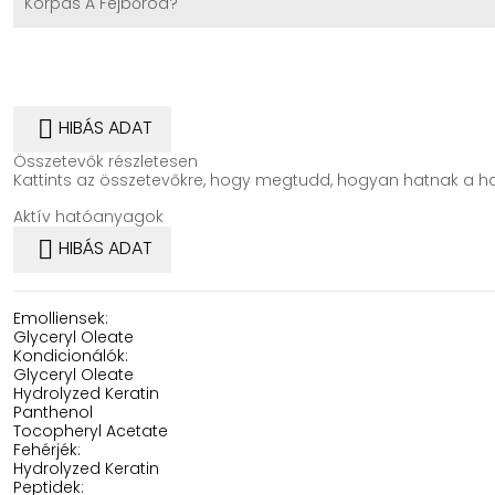
Korpás A Fejbőröd?

HIBÁS ADAT
Összetevők részletesen
Kattints az összetevőkre, hogy megtudd, hogyan hatnak a ha
Aktív hatóanyagok

HIBÁS ADAT
Emolliensek:
Glyceryl Oleate
Kondicionálók:
Glyceryl Oleate
Hydrolyzed Keratin
Panthenol
Tocopheryl Acetate
Fehérjék:
Hydrolyzed Keratin
Peptidek: