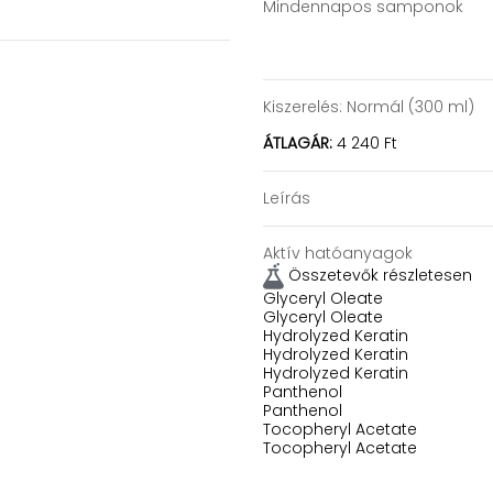
Mindennapos samponok
Kiszerelés:
Normál (300 ml)
ÁTLAGÁR:
4 240 Ft
Leírás
Aktív hatóanyagok
Összetevők részletesen
Glyceryl Oleate
Glyceryl Oleate
Hydrolyzed Keratin
Hydrolyzed Keratin
Hydrolyzed Keratin
Panthenol
Panthenol
Tocopheryl Acetate
Tocopheryl Acetate