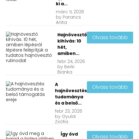
ki a...
márc
11, 2026
by
Parancs
Anita
Hajnövesztő
Olvass tovább
kihívás: 10
hét,
amiben...
febr
24, 2026
by
Berki
Bianka
A
Olvass tovább
hajnövesztés
tudománya
és a belső...
febr
23, 2026
by
Gyulai
Zsófia
Így óvd
Olvass tovább