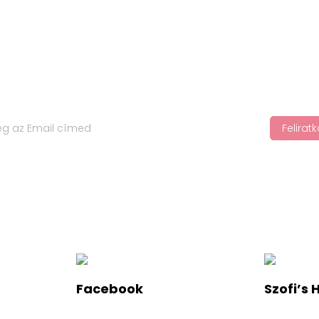
Felira
jápolási trendekről, iratkozz fel a hírlevelünkre!
Facebook
Szofi’s 