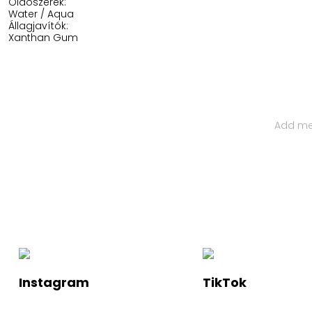
Oldószerek:
Water / Aqua
Állagjavítók:
Xanthan Gum
Iratkozz Fel Hírlevelünkre
Ha értesülnél a legfelkapottabb termékekről és a legújabb ha
Instagram
TikTok