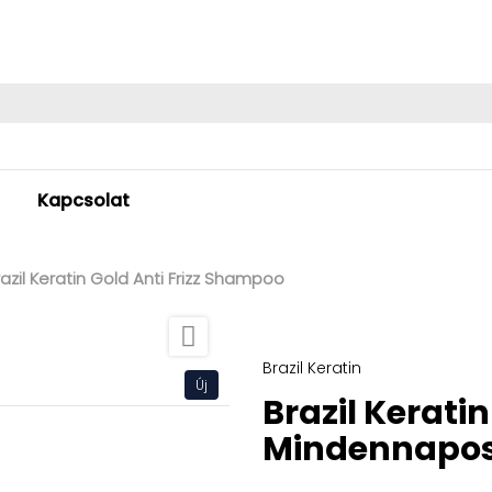
Kapcsolat
razil Keratin Gold Anti Frizz Shampoo

Brazil Keratin
Új
Brazil Kerati
Mindennapo