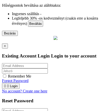
Hűségpontok beváltása az alábbiakra:
Ingyenes szállítás -
Legfeljebb 30% -os kedvezményt (csakis erre a kosárra
érvényes)
Beváltás
Bezárás
×
Existing Account Login
Login to your account
Remember Me
Forgot Password


Login
No account? Create one here
Reset Password