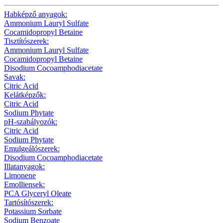
Habképző anyagok:
Ammonium Lauryl Sulfate
Cocamidopropyl Betaine
Tisztítószerek:
Ammonium Lauryl Sulfate
Cocamidopropyl Betaine
Disodium Cocoamphodiacetate
Savak:
Citric Acid
Kelátképzők:
Citric Acid
Sodium Phytate
pH-szabályozók:
Citric Acid
Sodium Phytate
Emulgeálószerek:
Disodium Cocoamphodiacetate
Illatanyagok:
Limonene
Emolliensek:
PCA Glyceryl Oleate
Tartósítószerek:
Potassium Sorbate
Sodium Benzoate