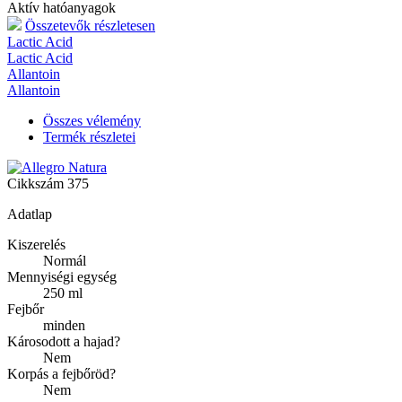
Aktív hatóanyagok
Összetevők részletesen
Lactic Acid
Lactic Acid
Allantoin
Allantoin
Összes vélemény
Termék részletei
Cikkszám
375
Adatlap
Kiszerelés
Normál
Mennyiségi egység
250 ml
Fejbőr
minden
Károsodott a hajad?
Nem
Korpás a fejbőröd?
Nem