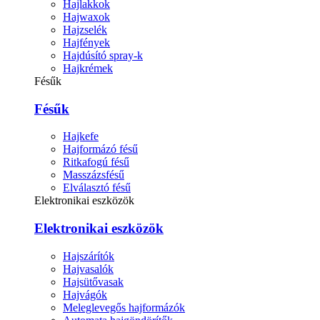
Hajlakkok
Hajwaxok
Hajzselék
Hajfények
Hajdúsító spray-k
Hajkrémek
Fésűk
Fésűk
Hajkefe
Hajformázó fésű
Ritkafogú fésű
Masszázsfésű
Elválasztó fésű
Elektronikai eszközök
Elektronikai eszközök
Hajszárítók
Hajvasalók
Hajsütővasak
Hajvágók
Meleglevegős hajformázók