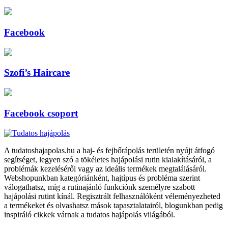
Facebook
Szofi’s Haircare
Facebook csoport
A tudatoshajapolas.hu a haj- és fejbőrápolás területén nyújt átfogó
segítséget, legyen szó a tökéletes hajápolási rutin kialakításáról, a
problémák kezeléséről vagy az ideális termékek megtalálásáról.
Webshopunkban kategóriánként, hajtípus és probléma szerint
válogathatsz, míg a rutinajánló funkciónk személyre szabott
hajápolási rutint kínál. Regisztrált felhasználóként véleményezheted
a termékeket és olvashatsz mások tapasztalatairól, blogunkban pedig
inspiráló cikkek várnak a tudatos hajápolás világából.