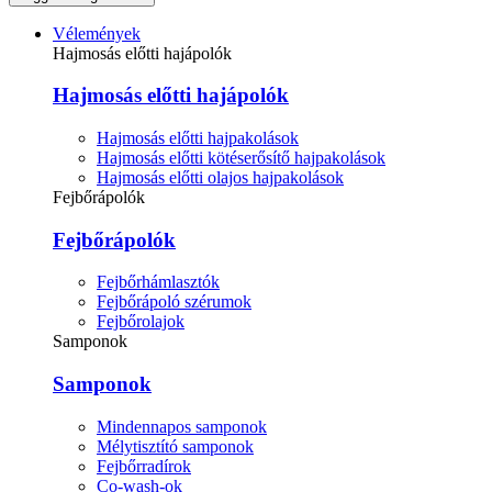
Vélemények
Hajmosás előtti hajápolók
Hajmosás előtti hajápolók
Hajmosás előtti hajpakolások
Hajmosás előtti kötéserősítő hajpakolások
Hajmosás előtti olajos hajpakolások
Fejbőrápolók
Fejbőrápolók
Fejbőrhámlasztók
Fejbőrápoló szérumok
Fejbőrolajok
Samponok
Samponok
Mindennapos samponok
Mélytisztító samponok
Fejbőrradírok
Co-wash-ok