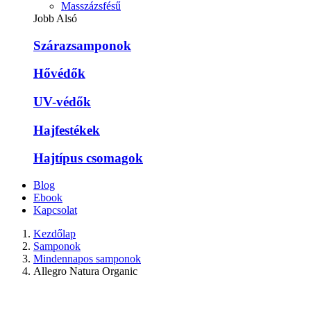
Masszázsfésű
Jobb Alsó
Szárazsamponok
Hővédők
UV-védők
Hajfestékek
Hajtípus csomagok
Blog
Ebook
Kapcsolat
Kezdőlap
Samponok
Mindennapos samponok
Allegro Natura Organic