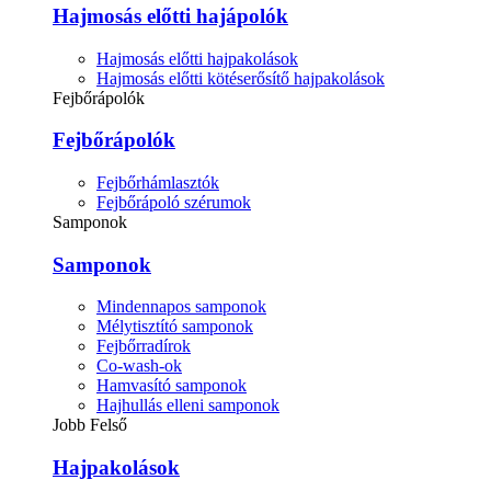
Hajmosás előtti hajápolók
Hajmosás előtti hajpakolások
Hajmosás előtti kötéserősítő hajpakolások
Fejbőrápolók
Fejbőrápolók
Fejbőrhámlasztók
Fejbőrápoló szérumok
Samponok
Samponok
Mindennapos samponok
Mélytisztító samponok
Fejbőrradírok
Co-wash-ok
Hamvasító samponok
Hajhullás elleni samponok
Jobb Felső
Hajpakolások