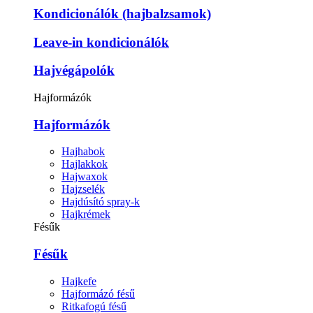
Kondicionálók (hajbalzsamok)
Leave-in kondicionálók
Hajvégápolók
Hajformázók
Hajformázók
Hajhabok
Hajlakkok
Hajwaxok
Hajzselék
Hajdúsító spray-k
Hajkrémek
Fésűk
Fésűk
Hajkefe
Hajformázó fésű
Ritkafogú fésű