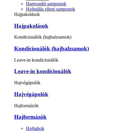
Hamvasító samponok
Hajhullás elleni samponok
Hajpakolások
Hajpakolások
Kondicionálók (hajbalzsamok)
Kondicionálók (hajbalzsamok)
Leave-in kondicionálók
Leave-in kondicionálók
Hajvégápolók
Hajvégápolók
Hajformázók
Hajformázók
Hajhabok