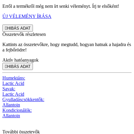
Erről a termékről még nem írt senki véleményt. Írj te elsőként!
ÚJ VÉLEMÉNY ÍRÁSA

HIBÁS ADAT
Összetevők részletesen
Kattints az összetevőkre, hogy megtudd, hogyan hatnak a hajadra és
a fejbőrödre!
Aktív hatóanyagok

HIBÁS ADAT
Humektáns:
Lactic Acid
Savak:
Lactic Acid
Gyulladáscsökkentők:
Allantoin
Kondicionálók:
Allantoin
További összetevők