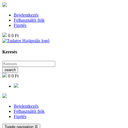
Bejelentkezés
Felhasználói fiók
Fizetés
0
0 Ft
Keresés
search
0
0 Ft
Bejelentkezés
Felhasználói fiók
Fizetés
Toggle navigation
☰