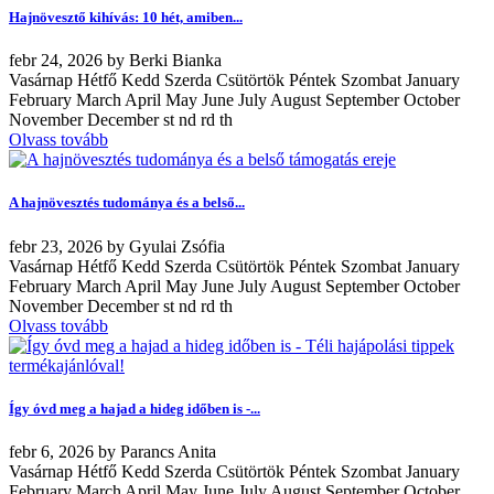
Hajnövesztő kihívás: 10 hét, amiben...
febr
24, 2026
by
Berki Bianka
Vasárnap Hétfő Kedd Szerda Csütörtök Péntek Szombat January
February March April May June July August September October
November December st nd rd th
Olvass tovább
A hajnövesztés tudománya és a belső...
febr
23, 2026
by
Gyulai Zsófia
Vasárnap Hétfő Kedd Szerda Csütörtök Péntek Szombat January
February March April May June July August September October
November December st nd rd th
Olvass tovább
Így óvd meg a hajad a hideg időben is -...
febr
6, 2026
by
Parancs Anita
Vasárnap Hétfő Kedd Szerda Csütörtök Péntek Szombat January
February March April May June July August September October