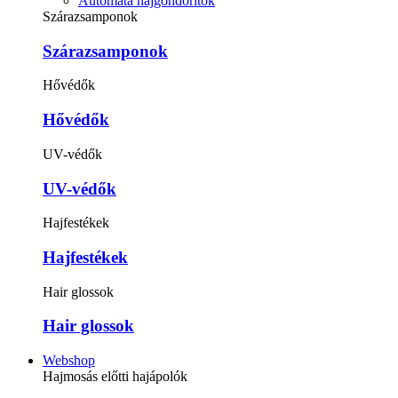
Automata hajgöndörítők
Szárazsamponok
Szárazsamponok
Hővédők
Hővédők
UV-védők
UV-védők
Hajfestékek
Hajfestékek
Hair glossok
Hair glossok
Webshop
Hajmosás előtti hajápolók