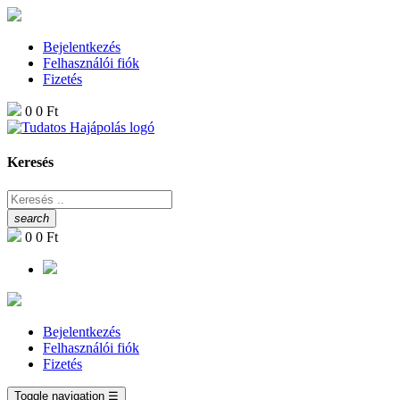
Bejelentkezés
Felhasználói fiók
Fizetés
0
0 Ft
Keresés
search
0
0 Ft
Bejelentkezés
Felhasználói fiók
Fizetés
Toggle navigation
☰