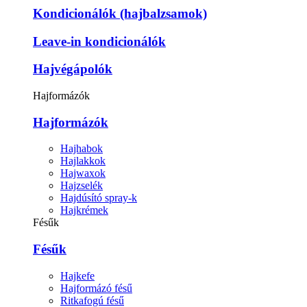
Kondicionálók (hajbalzsamok)
Leave-in kondicionálók
Hajvégápolók
Hajformázók
Hajformázók
Hajhabok
Hajlakkok
Hajwaxok
Hajzselék
Hajdúsító spray-k
Hajkrémek
Fésűk
Fésűk
Hajkefe
Hajformázó fésű
Ritkafogú fésű