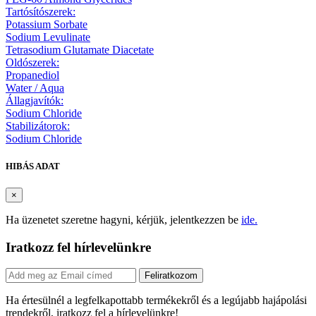
Tartósítószerek:
Potassium Sorbate
Sodium Levulinate
Tetrasodium Glutamate Diacetate
Oldószerek:
Propanediol
Water / Aqua
Állagjavítók:
Sodium Chloride
Stabilizátorok:
Sodium Chloride
HIBÁS ADAT
×
Ha üzenetet szeretne hagyni, kérjük, jelentkezzen be
ide.
Iratkozz fel hírlevelünkre
Feliratkozom
Ha értesülnél a legfelkapottabb termékekről és a legújabb hajápolási
trendekről, iratkozz fel a hírlevelünkre!