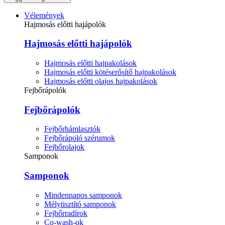
Vélemények
Hajmosás előtti hajápolók
Hajmosás előtti hajápolók
Hajmosás előtti hajpakolások
Hajmosás előtti kötéserősítő hajpakolások
Hajmosás előtti olajos hajpakolások
Fejbőrápolók
Fejbőrápolók
Fejbőrhámlasztók
Fejbőrápoló szérumok
Fejbőrolajok
Samponok
Samponok
Mindennapos samponok
Mélytisztító samponok
Fejbőrradírok
Co-wash-ok