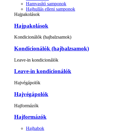
Hamvasító samponok
Hajhullás elleni samponok
Hajpakolások
Hajpakolások
Kondicionálók (hajbalzsamok)
Kondicionálók (hajbalzsamok)
Leave-in kondicionálók
Leave-in kondicionálók
Hajvégápolók
Hajvégápolók
Hajformázók
Hajformázók
Hajhabok