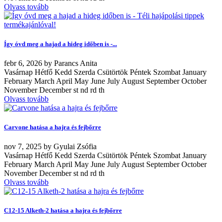
Olvass tovább
Így óvd meg a hajad a hideg időben is -...
febr
6, 2026
by
Parancs Anita
Vasárnap Hétfő Kedd Szerda Csütörtök Péntek Szombat January
February March April May June July August September October
November December st nd rd th
Olvass tovább
Carvone hatása a hajra és fejbőrre
nov
7, 2025
by
Gyulai Zsófia
Vasárnap Hétfő Kedd Szerda Csütörtök Péntek Szombat January
February March April May June July August September October
November December st nd rd th
Olvass tovább
C12-15 Alketh-2 hatása a hajra és fejbőrre