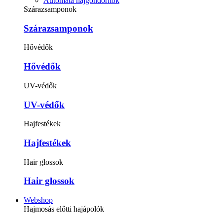
Automata hajgöndörítők
Szárazsamponok
Szárazsamponok
Hővédők
Hővédők
UV-védők
UV-védők
Hajfestékek
Hajfestékek
Hair glossok
Hair glossok
Webshop
Hajmosás előtti hajápolók