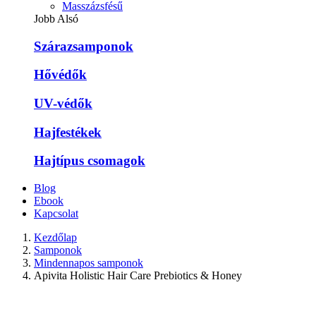
Masszázsfésű
Jobb Alsó
Szárazsamponok
Hővédők
UV-védők
Hajfestékek
Hajtípus csomagok
Blog
Ebook
Kapcsolat
Kezdőlap
Samponok
Mindennapos samponok
Apivita Holistic Hair Care Prebiotics & Honey