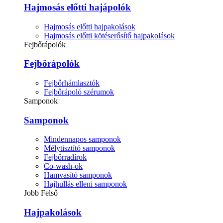
Hajmosás előtti hajápolók
Hajmosás előtti hajpakolások
Hajmosás előtti kötéserősítő hajpakolások
Fejbőrápolók
Fejbőrápolók
Fejbőrhámlasztók
Fejbőrápoló szérumok
Samponok
Samponok
Mindennapos samponok
Mélytisztító samponok
Fejbőrradírok
Co-wash-ok
Hamvasító samponok
Hajhullás elleni samponok
Jobb Felső
Hajpakolások