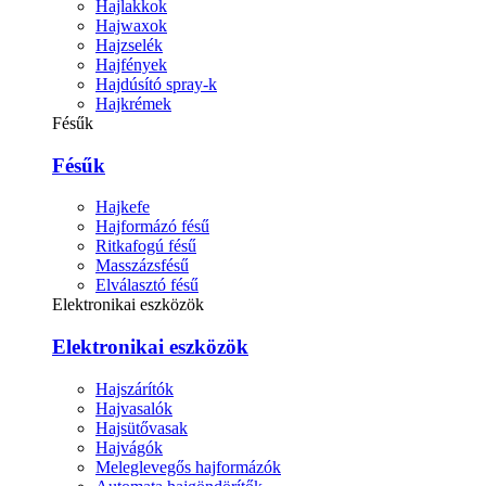
Hajlakkok
Hajwaxok
Hajzselék
Hajfények
Hajdúsító spray-k
Hajkrémek
Fésűk
Fésűk
Hajkefe
Hajformázó fésű
Ritkafogú fésű
Masszázsfésű
Elválasztó fésű
Elektronikai eszközök
Elektronikai eszközök
Hajszárítók
Hajvasalók
Hajsütővasak
Hajvágók
Meleglevegős hajformázók