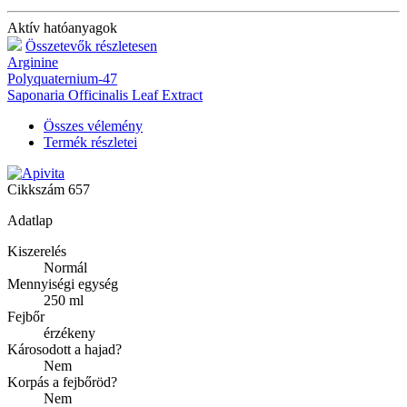
Aktív hatóanyagok
Összetevők részletesen
Arginine
Polyquaternium-47
Saponaria Officinalis Leaf Extract
Összes vélemény
Termék részletei
Cikkszám
657
Adatlap
Kiszerelés
Normál
Mennyiségi egység
250 ml
Fejbőr
érzékeny
Károsodott a hajad?
Nem
Korpás a fejbőröd?
Nem