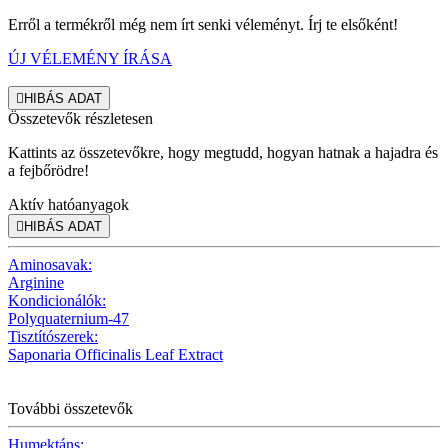
Erről a termékről még nem írt senki véleményt. Írj te elsőként!
ÚJ VÉLEMÉNY ÍRÁSA

HIBÁS ADAT
Összetevők részletesen
Kattints az összetevőkre, hogy megtudd, hogyan hatnak a hajadra és
a fejbőrödre!
Aktív hatóanyagok

HIBÁS ADAT
Aminosavak:
Arginine
Kondicionálók:
Polyquaternium-47
Tisztítószerek:
Saponaria Officinalis Leaf Extract
További összetevők
Humektáns: