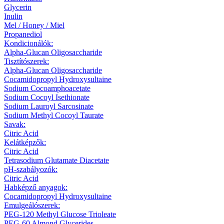
Glycerin
Inulin
Mel / Honey / Miel
Propanediol
Kondicionálók:
Alpha-Glucan Oligosaccharide
Tisztítószerek:
Alpha-Glucan Oligosaccharide
Cocamidopropyl Hydroxysultaine
Sodium Cocoamphoacetate
Sodium Cocoyl Isethionate
Sodium Lauroyl Sarcosinate
Sodium Methyl Cocoyl Taurate
Savak:
Citric Acid
Kelátképzők:
Citric Acid
Tetrasodium Glutamate Diacetate
pH-szabályozók:
Citric Acid
Habképző anyagok:
Cocamidopropyl Hydroxysultaine
Emulgeálószerek:
PEG-120 Methyl Glucose Trioleate
PEG-60 Almond Glycerides