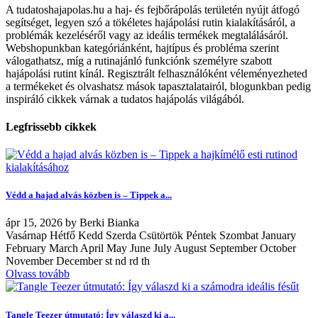
A tudatoshajapolas.hu a haj- és fejbőrápolás területén nyújt átfogó
segítséget, legyen szó a tökéletes hajápolási rutin kialakításáról, a
problémák kezeléséről vagy az ideális termékek megtalálásáról.
Webshopunkban kategóriánként, hajtípus és probléma szerint
válogathatsz, míg a rutinajánló funkciónk személyre szabott
hajápolási rutint kínál. Regisztrált felhasználóként véleményezheted
a termékeket és olvashatsz mások tapasztalatairól, blogunkban pedig
inspiráló cikkek várnak a tudatos hajápolás világából.
Legfrissebb cikkek
Védd a hajad alvás közben is – Tippek a...
ápr
15, 2026
by
Berki Bianka
Vasárnap Hétfő Kedd Szerda Csütörtök Péntek Szombat January
February March April May June July August September October
November December st nd rd th
Olvass tovább
Tangle Teezer útmutató: Így válaszd ki a...