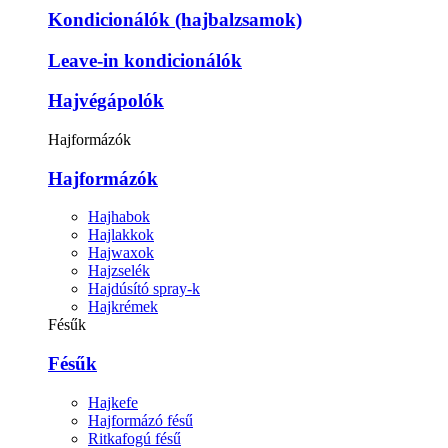
Kondicionálók (hajbalzsamok)
Leave-in kondicionálók
Hajvégápolók
Hajformázók
Hajformázók
Hajhabok
Hajlakkok
Hajwaxok
Hajzselék
Hajdúsító spray-k
Hajkrémek
Fésűk
Fésűk
Hajkefe
Hajformázó fésű
Ritkafogú fésű