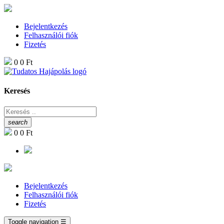
Bejelentkezés
Felhasználói fiók
Fizetés
0
0 Ft
Keresés
search
0
0 Ft
Bejelentkezés
Felhasználói fiók
Fizetés
Toggle navigation
☰