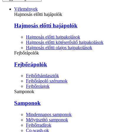
Vélemények
Hajmosás előtti hajápolók
Hajmosás előtti hajápolók
Hajmosás előtti hajpakolások
Hajmosás előtti kötéserősítő hajpakolások
Hajmosás előtti olajos hajpakolások
Fejbőrápolók
Fejbőrápolók
Fejbőrhámlasztók
Fejbőrápoló szérumok
Fejbőrolajok
Samponok
Samponok
Mindennapos samponok
Mélytisztító samponok
Fejbőrradírok
Co-wash-ok