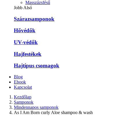
Masszázsfésű
Jobb Alsó
Szárazsamponok
Hővédők
UV-védők
Hajfestékek
Hajtípus csomagok
Blog
Ebook
Kapcsolat
Kezdőlap
Samponok
Mindennapos samponok
As I Am Born curly Aloe shampoo & wash