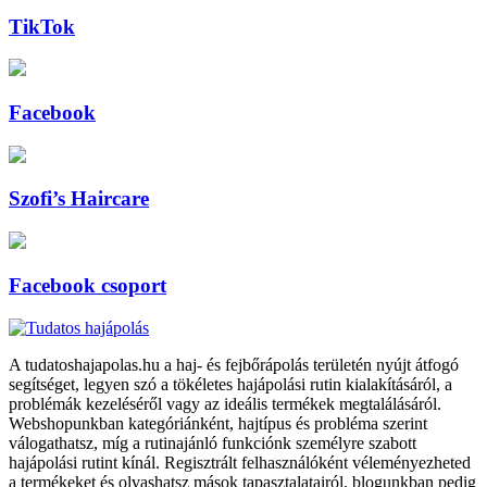
TikTok
Facebook
Szofi’s Haircare
Facebook csoport
A tudatoshajapolas.hu a haj- és fejbőrápolás területén nyújt átfogó
segítséget, legyen szó a tökéletes hajápolási rutin kialakításáról, a
problémák kezeléséről vagy az ideális termékek megtalálásáról.
Webshopunkban kategóriánként, hajtípus és probléma szerint
válogathatsz, míg a rutinajánló funkciónk személyre szabott
hajápolási rutint kínál. Regisztrált felhasználóként véleményezheted
a termékeket és olvashatsz mások tapasztalatairól, blogunkban pedig