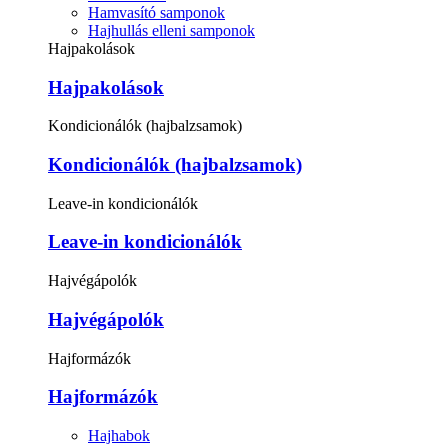
Hamvasító samponok
Hajhullás elleni samponok
Hajpakolások
Hajpakolások
Kondicionálók (hajbalzsamok)
Kondicionálók (hajbalzsamok)
Leave-in kondicionálók
Leave-in kondicionálók
Hajvégápolók
Hajvégápolók
Hajformázók
Hajformázók
Hajhabok