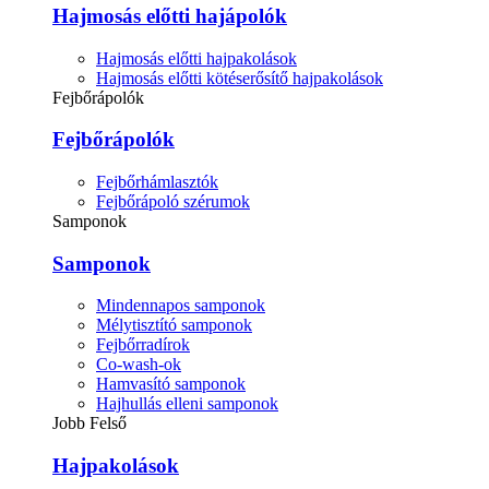
Hajmosás előtti hajápolók
Hajmosás előtti hajpakolások
Hajmosás előtti kötéserősítő hajpakolások
Fejbőrápolók
Fejbőrápolók
Fejbőrhámlasztók
Fejbőrápoló szérumok
Samponok
Samponok
Mindennapos samponok
Mélytisztító samponok
Fejbőrradírok
Co-wash-ok
Hamvasító samponok
Hajhullás elleni samponok
Jobb Felső
Hajpakolások