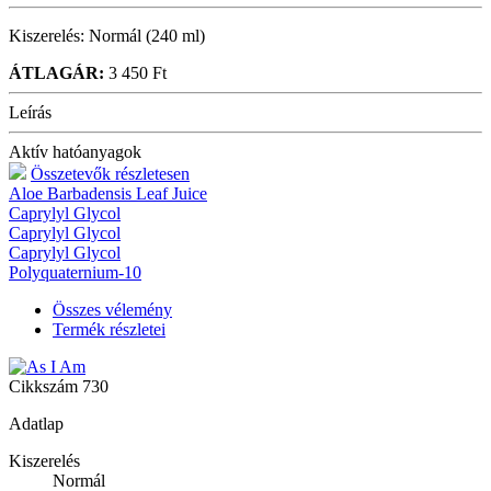
Kiszerelés:
Normál (240 ml)
ÁTLAGÁR:
3 450 Ft
Leírás
Aktív hatóanyagok
Összetevők részletesen
Aloe Barbadensis Leaf Juice
Caprylyl Glycol
Caprylyl Glycol
Caprylyl Glycol
Polyquaternium-10
Összes vélemény
Termék részletei
Cikkszám
730
Adatlap
Kiszerelés
Normál