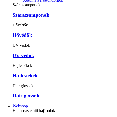
Automata hajgöndörítők
Szárazsamponok
Szárazsamponok
Hővédők
Hővédők
UV-védők
UV-védők
Hajfestékek
Hajfestékek
Hair glossok
Hair glossok
Webshop
Hajmosás előtti hajápolók