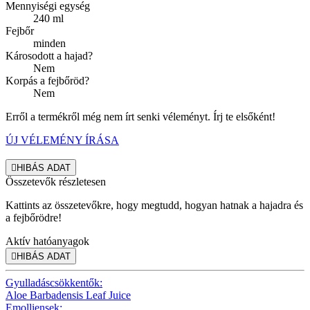
Mennyiségi egység
240 ml
Fejbőr
minden
Károsodott a hajad?
Nem
Korpás a fejbőröd?
Nem
Erről a termékről még nem írt senki véleményt. Írj te elsőként!
ÚJ VÉLEMÉNY ÍRÁSA

HIBÁS ADAT
Összetevők részletesen
Kattints az összetevőkre, hogy megtudd, hogyan hatnak a hajadra és
a fejbőrödre!
Aktív hatóanyagok

HIBÁS ADAT
Gyulladáscsökkentők:
Aloe Barbadensis Leaf Juice
Emolliensek: