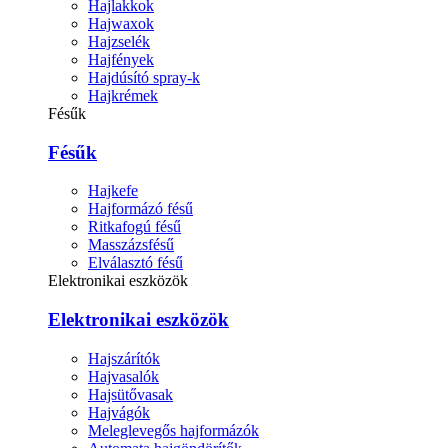
Hajlakkok
Hajwaxok
Hajzselék
Hajfények
Hajdúsító spray-k
Hajkrémek
Fésűk
Fésűk
Hajkefe
Hajformázó fésű
Ritkafogú fésű
Masszázsfésű
Elválasztó fésű
Elektronikai eszközök
Elektronikai eszközök
Hajszárítók
Hajvasalók
Hajsütővasak
Hajvágók
Meleglevegős hajformázók