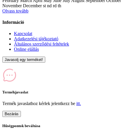
February March April May June July August September October
November December st nd rd th
Olvass tovább
Információ
Kapcsolat
Adatkezelési tájékoztató
Általános szerződési feltételek
Online elállás
Javasolj egy terméket!
Termékjavaslat
Termék javaslathoz kérlek jelentkezz be
itt.
Bezárás
Hűségpontok beváltása