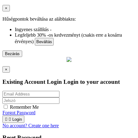
×
Hűségpontok beváltása az alábbiakra:
Ingyenes szállítás -
Legfeljebb 30% -os kedvezményt (csakis erre a kosárra
érvényes)
Beváltás
Bezárás
×
Existing Account Login
Login to your account
Remember Me
Forgot Password


Login
No account? Create one here
Reset Password