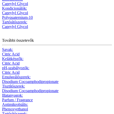
Caprylyl Glycol
Kondicionálók:
Caprylyl Glycol
Polyquaternium-10
Tartósítószerek:
Caprylyl Glycol
További összetevők
Savak:
Citric Acid
Kelátképzők:
Citric Acid
pH-szabályozók:
Citric Acid
Emulgeálószerek:
Disodium Cocoamphodipropionate
Tisztítószerek:
Disodium Cocoamphodipropionate
Illatanyagok:
Parfum / Fragrance
Antimikrobiális:
Phenoxyethanol
Tartósítószerek: