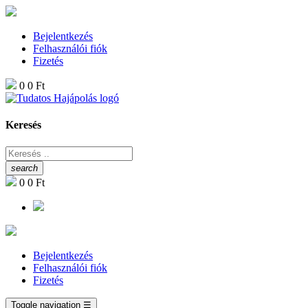
Bejelentkezés
Felhasználói fiók
Fizetés
0
0 Ft
Keresés
search
0
0 Ft
Bejelentkezés
Felhasználói fiók
Fizetés
Toggle navigation
☰