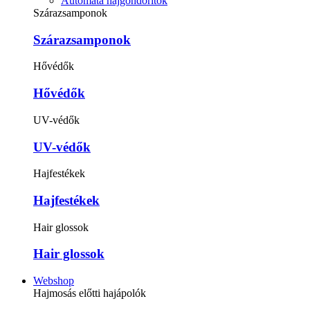
Automata hajgöndörítők
Szárazsamponok
Szárazsamponok
Hővédők
Hővédők
UV-védők
UV-védők
Hajfestékek
Hajfestékek
Hair glossok
Hair glossok
Webshop
Hajmosás előtti hajápolók