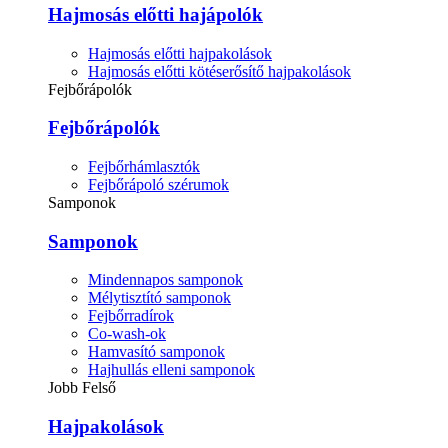
Hajmosás előtti hajápolók
Hajmosás előtti hajpakolások
Hajmosás előtti kötéserősítő hajpakolások
Fejbőrápolók
Fejbőrápolók
Fejbőrhámlasztók
Fejbőrápoló szérumok
Samponok
Samponok
Mindennapos samponok
Mélytisztító samponok
Fejbőrradírok
Co-wash-ok
Hamvasító samponok
Hajhullás elleni samponok
Jobb Felső
Hajpakolások