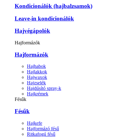
Kondicionálók (hajbalzsamok)
Leave-in kondicionálók
Hajvégápolók
Hajformázók
Hajformázók
Hajhabok
Hajlakkok
Hajwaxok
Hajzselék
Hajdúsító spray-k
Hajkrémek
Fésűk
Fésűk
Hajkefe
Hajformázó fésű
Ritkafogú fésű