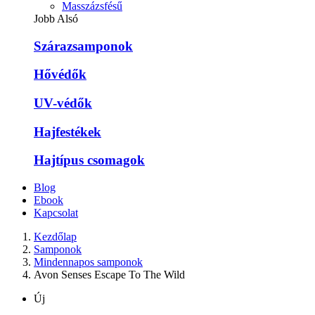
Masszázsfésű
Jobb Alsó
Szárazsamponok
Hővédők
UV-védők
Hajfestékek
Hajtípus csomagok
Blog
Ebook
Kapcsolat
Kezdőlap
Samponok
Mindennapos samponok
Avon Senses Escape To The Wild
Új