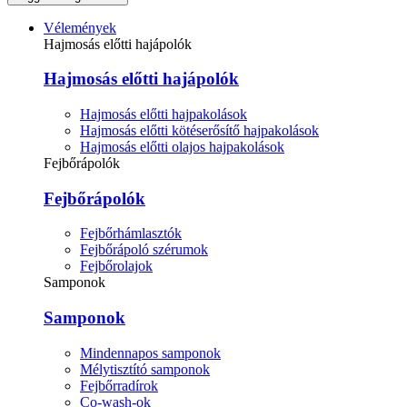
Vélemények
Hajmosás előtti hajápolók
Hajmosás előtti hajápolók
Hajmosás előtti hajpakolások
Hajmosás előtti kötéserősítő hajpakolások
Hajmosás előtti olajos hajpakolások
Fejbőrápolók
Fejbőrápolók
Fejbőrhámlasztók
Fejbőrápoló szérumok
Fejbőrolajok
Samponok
Samponok
Mindennapos samponok
Mélytisztító samponok
Fejbőrradírok
Co-wash-ok