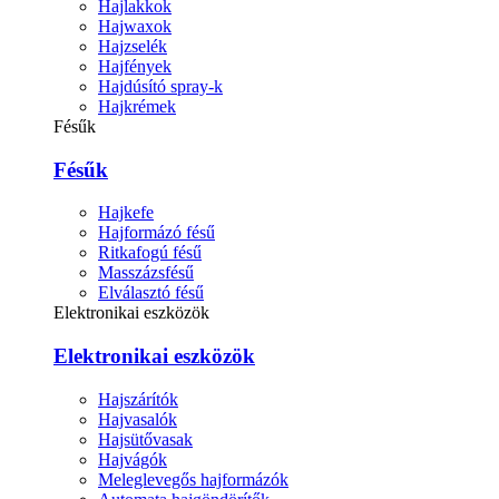
Hajlakkok
Hajwaxok
Hajzselék
Hajfények
Hajdúsító spray-k
Hajkrémek
Fésűk
Fésűk
Hajkefe
Hajformázó fésű
Ritkafogú fésű
Masszázsfésű
Elválasztó fésű
Elektronikai eszközök
Elektronikai eszközök
Hajszárítók
Hajvasalók
Hajsütővasak
Hajvágók
Meleglevegős hajformázók