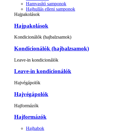
Hamvasító samponok
Hajhullás elleni samponok
Hajpakolások
Hajpakolások
Kondicionálók (hajbalzsamok)
Kondicionálók (hajbalzsamok)
Leave-in kondicionálók
Leave-in kondicionálók
Hajvégápolók
Hajvégápolók
Hajformázók
Hajformázók
Hajhabok