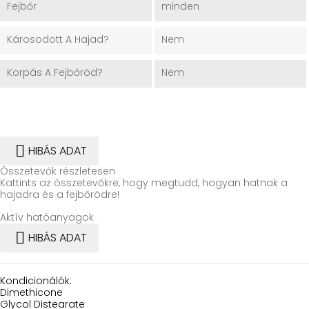
Fejbőr
minden
Károsodott A Hajad?
Nem
Korpás A Fejbőröd?
Nem

HIBÁS ADAT
Összetevők részletesen
Kattints az összetevőkre, hogy megtudd, hogyan hatnak a
hajadra és a fejbőrödre!
Aktív hatóanyagok

HIBÁS ADAT
Kondicionálók:
Dimethicone
Glycol Distearate