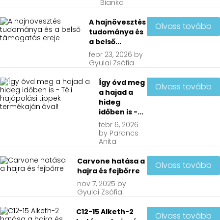
Bianka
A hajnövesztés
Olvass tovább
tudománya és
a belső...
febr
23, 2026
by
Gyulai Zsófia
Így óvd meg
Olvass tovább
a hajad a
hideg
időben is -...
febr
6, 2026
by
Parancs
Anita
Carvone hatása a
Olvass tovább
hajra és fejbőrre
nov
7, 2025
by
Gyulai Zsófia
C12-15 Alketh-2
Olvass tovább