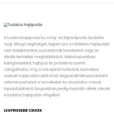
A tudatoshajapolas.hu a haj- és fejbőrápolás területén
nyújt átfogó segítséget, legyen szó a tökéletes hajápolási
rutin kialakításáról, a problémák kezeléséről vagy az
ideális termékek megtalálásáról. Webshopunkban
kategóriánként, hajtípus és probléma szerint
válogathatsz, míg a rutinajánló funkciónk személyre
szabott hajápolási rutint kínál. Regisztrált felhasználóként
véleményezheted a termékeket és olvashatsz mások
tapasztalatairól, blogunkban pedig inspiráló cikkek várnak
a tudatos hajápolás világából.
LEGFRISSEBB CIKKEK