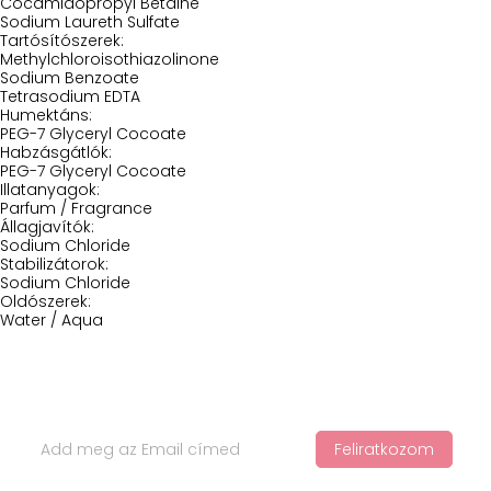
Cocamidopropyl Betaine
Sodium Laureth Sulfate
Tartósítószerek:
Methylchloroisothiazolinone
Sodium Benzoate
Tetrasodium EDTA
Humektáns:
PEG-7 Glyceryl Cocoate
Habzásgátlók:
PEG-7 Glyceryl Cocoate
Illatanyagok:
Parfum / Fragrance
Állagjavítók:
Sodium Chloride
Stabilizátorok:
Sodium Chloride
Oldószerek:
Water / Aqua
Iratkozz Fel Hírlevelünkre
Feliratkozom