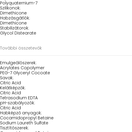
Polyquaternium-7
Szilikonok:
Dimethicone
Habzásgátlók:
Dimethicone
Stabilizátorok:
Glycol Distearate
További összetevők
Emulgeálószerek:
Acrylates Copolymer
PEG-7 Glyceryl Cocoate
Savak:
Citric Acid
Kelátképzők:
Citric Acid
Tetrasodium EDTA
pH-szabályozók:
Citric Acid
Habképző anyagok:
Cocamidopropyl Betaine
Sodium Laureth Sulfate
Tisztítószerek: