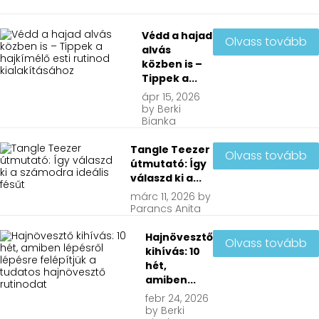
Védd a hajad
Olvass tovább
alvás
közben is –
Tippek a...
ápr
15, 2026
by
Berki
Bianka
Tangle Teezer
Olvass tovább
útmutató: Így
válaszd ki a...
márc
11, 2026
by
Parancs Anita
Hajnövesztő
Olvass tovább
kihívás: 10
hét,
amiben...
febr
24, 2026
by
Berki