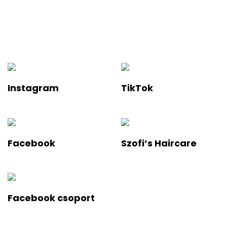
Ha értesülnél a legfelkapottabb termékekről és a legújabb
hajápolási trendekről, iratkozz fel a hírlevelünkre!
Instagram
TikTok
Facebook
Szofi’s Haircare
Facebook csoport