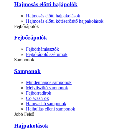
Hajmosás előtti hajápolók
Hajmosás előtti hajpakolások
Hajmosás előtti kötéserősítő hajpakolások
Fejbőrápolók
Fejbőrápolók
Fejbőrhámlasztók
Fejbőrápoló szérumok
Samponok
Samponok
Mindennapos samponok
Mélytisztító samponok
Fejbőrradírok
Co-wash-ok
Hamvasító samponok
Hajhullás elleni samponok
Jobb Felső
Hajpakolások