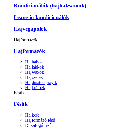
Kondicionálók (hajbalzsamok)
Leave-in kondicionálók
Hajvégápolók
Hajformázók
Hajformázók
Hajhabok
Hajlakkok
Hajwaxok
Hajzselék
Hajdúsító spray-k
Hajkrémek
Fésűk
Fésűk
Hajkefe
Hajformázó fésű
Ritkafogú fésű