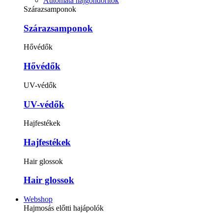
Automata hajgöndörítők
Szárazsamponok
Szárazsamponok
Hővédők
Hővédők
UV-védők
UV-védők
Hajfestékek
Hajfestékek
Hair glossok
Hair glossok
Webshop
Hajmosás előtti hajápolók