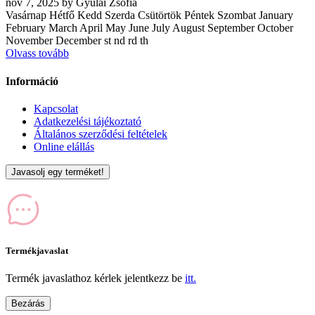
nov
7, 2025
by
Gyulai Zsófia
Vasárnap Hétfő Kedd Szerda Csütörtök Péntek Szombat January
February March April May June July August September October
November December st nd rd th
Olvass tovább
Információ
Kapcsolat
Adatkezelési tájékoztató
Általános szerződési feltételek
Online elállás
Javasolj egy terméket!
Termékjavaslat
Termék javaslathoz kérlek jelentkezz be
itt.
Bezárás