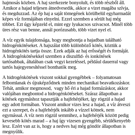
hajmosás közben. A haj szerkezete bonyolult, és több részből áll.
Amikor a hajad teljesen átnedvesedik, akkor a vizet magába szívja,
és megduzzad. Az ép haj a saját tömegének körülbelül egyharmadát
képes víz formájában elnyelni. Ezzel szemben a sérült haj még
többet. Ezt úgy képzeld el, mint egy lyukacsos szivacsot. Minél több
üres rész van benne, annál porózusabb, több vizet nyel el.
A víz egyik tulajdonsága, hogy megbontja a hajadban található
hidrogénkötéseket. A hajszálat több különböző kötés, köztük a
hidrogénkötés tartja össze. Ezek adják az haj erősségét és formáját.
A hidrogénkötésekkel szemben a diszulfid- és ionkötések
tartósabbak, általában csak vegyi kezeléssel, például dauerral vagy
tartós hajegyenesítéssel bonthatók meg.
A hidrogénkötések viszont sokkal gyengébbek – folyamatosan
felbomlanak és újraképződnek minden mechanikai beavatkozáskor.
Tehát, amikor megmosod, vagy hő éri a hajad formázáskor, akkor
valójában megbontod a hidrogénkötéseket. Száraz állapotban a
kötések egymáshoz tapasztják a hajfehérjéket, így rögzül a hajad
egy adott formában. Viszont amikor vizes lesz a hajad, a víz átveszi
ezt a szerepet, és a hajfehérjék inkább a vízzel kötnek, nem
egymással. A víz nem rögzül semmihez, a hajfehérjék között pedig
kevesebb kötés marad – a haj így vizesen gyengébb, sérülékenyebb
lesz. Ezért van az is, hogy a nedves haj még göndör állapotban is
megnyúlik.