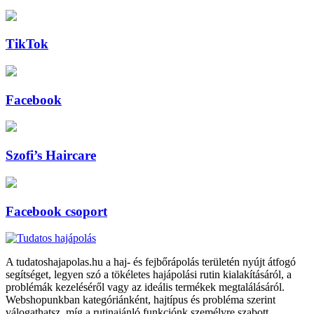
TikTok
Facebook
Szofi’s Haircare
Facebook csoport
A tudatoshajapolas.hu a haj- és fejbőrápolás területén nyújt átfogó
segítséget, legyen szó a tökéletes hajápolási rutin kialakításáról, a
problémák kezeléséről vagy az ideális termékek megtalálásáról.
Webshopunkban kategóriánként, hajtípus és probléma szerint
válogathatsz, míg a rutinajánló funkciónk személyre szabott