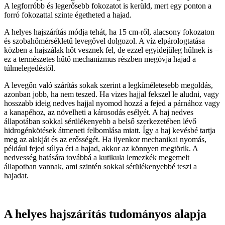
A legforróbb és legerősebb fokozatot is kerüld, mert egy ponton a
forró fokozattal szinte égetheted a hajad.
A helyes hajszárítás módja tehát, ha 15 cm-ről, alacsony fokozaton
és szobahőmérsékletű levegővel dolgozol. A víz elpárologtatása
közben a hajszálak hőt vesznek fel, de ezzel egyidejűleg hűlnek is –
ez a természetes hűtő mechanizmus részben megóvja hajad a
túlmelegedéstől.
A levegőn való szárítás sokak szerint a legkíméletesebb megoldás,
azonban jobb, ha nem teszed. Ha vizes hajjal fekszel le aludni, vagy
hosszabb ideig nedves hajjal nyomod hozzá a fejed a párnához vagy
a kanapéhoz, az növelheti a károsodás esélyét. A haj nedves
állapotában sokkal sérülékenyebb a belső szerkezetében lévő
hidrogénkötések átmeneti felbomlása miatt. Így a haj kevésbé tartja
meg az alakját és az erősségét. Ha ilyenkor mechanikai nyomás,
például fejed súlya éri a hajad, akkor az könnyen megtörik. A
nedvesség hatására továbbá a kutikula lemezkék megemelt
állapotban vannak, ami szintén sokkal sérülékenyebbé teszi a
hajadat.
A helyes hajszárítás tudományos alapja