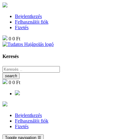
Bejelentkezés
Felhasználói fiók
Fizetés
0
0 Ft
Keresés
search
0
0 Ft
Bejelentkezés
Felhasználói fiók
Fizetés
Toggle navigation
☰