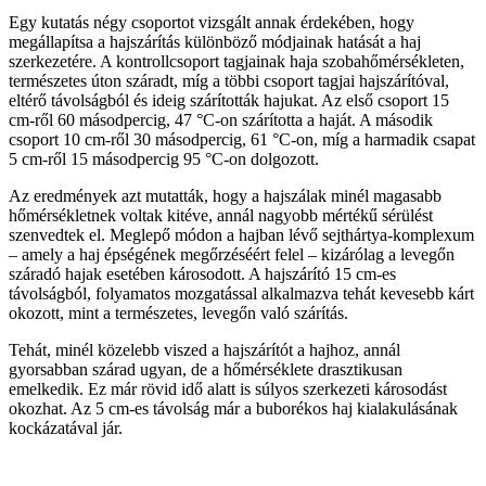
Egy kutatás négy csoportot vizsgált annak érdekében, hogy
megállapítsa a hajszárítás különböző módjainak hatását a haj
szerkezetére. A kontrollcsoport tagjainak haja szobahőmérsékleten,
természetes úton száradt, míg a többi csoport tagjai hajszárítóval,
eltérő távolságból és ideig szárították hajukat. Az első csoport 15
cm-ről 60 másodpercig, 47 °C-on szárította a haját. A második
csoport 10 cm-ről 30 másodpercig, 61 °C-on, míg a harmadik csapat
5 cm-ről 15 másodpercig 95 °C-on dolgozott.
Az eredmények azt mutatták, hogy a hajszálak minél magasabb
hőmérsékletnek voltak kitéve, annál nagyobb mértékű sérülést
szenvedtek el. Meglepő módon a hajban lévő sejthártya-komplexum
– amely a haj épségének megőrzéséért felel – kizárólag a levegőn
száradó hajak esetében károsodott. A hajszárító 15 cm-es
távolságból, folyamatos mozgatással alkalmazva tehát kevesebb kárt
okozott, mint a természetes, levegőn való szárítás.
Tehát, minél közelebb viszed a hajszárítót a hajhoz, annál
gyorsabban szárad ugyan, de a hőmérséklete drasztikusan
emelkedik. Ez már rövid idő alatt is súlyos szerkezeti károsodást
okozhat. Az 5 cm-es távolság már a buborékos haj kialakulásának
kockázatával jár.