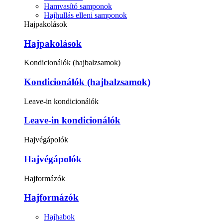
Hamvasító samponok
Hajhullás elleni samponok
Hajpakolások
Hajpakolások
Kondicionálók (hajbalzsamok)
Kondicionálók (hajbalzsamok)
Leave-in kondicionálók
Leave-in kondicionálók
Hajvégápolók
Hajvégápolók
Hajformázók
Hajformázók
Hajhabok