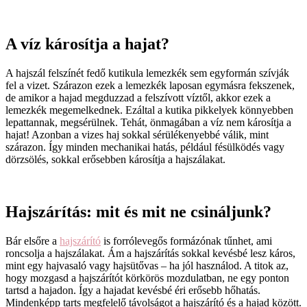
A víz károsítja a hajat?
A hajszál felszínét fedő kutikula lemezkék sem egyformán szívják
fel a vizet. Szárazon ezek a lemezkék laposan egymásra fekszenek,
de amikor a hajad megduzzad a felszívott víztől, akkor ezek a
lemezkék megemelkednek. Ezáltal a kutika pikkelyek könnyebben
lepattannak, megsérülnek. Tehát, önmagában a víz nem károsítja a
hajat! Azonban a vizes haj sokkal sérülékenyebbé válik, mint
szárazon. Így minden mechanikai hatás, például fésülködés vagy
dörzsölés, sokkal erősebben károsítja a hajszálakat.
Hajszárítás: mit és mit ne csináljunk?
Bár elsőre a
hajszárító
is forrólevegős formázónak tűnhet, ami
roncsolja a hajszálakat. Ám a hajszárítás sokkal kevésbé lesz káros,
mint egy hajvasaló vagy hajsütővas – ha jól használod. A titok az,
hogy mozgasd a hajszárítót körkörös mozdulatban, ne egy ponton
tartsd a hajadon. Így a hajadat kevésbé éri erősebb hőhatás.
Mindenképp tarts megfelelő távolságot a hajszárító és a hajad között.