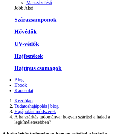
Masszázsfésű
Jobb Alsó
Szárazsamponok
Hővédők
UV-védők
Hajfestékek
Hajtípus csomagok
Blog
Ebook
Kapcsolat
Kezdőlap
Tudatoshajápolás | blog
Hajápolási módszerek
A hajszárítás tudománya: hogyan szárítsd a hajad a
legkíméletesebben?
A hajszárítás tudománya: hogyan szárítsd a hajad a