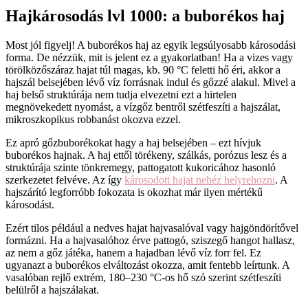
Hajkárosodás lvl 1000: a buborékos haj
Most jól figyelj! A buborékos haj az egyik legsúlyosabb károsodási
forma. De nézzük, mit is jelent ez a gyakorlatban! Ha a vizes vagy
törölközőszáraz hajat túl magas, kb. 90 °C feletti hő éri, akkor a
hajszál belsejében lévő víz forrásnak indul és gőzzé alakul. Mivel a
haj belső struktúrája nem tudja elvezetni ezt a hirtelen
megnövekedett nyomást, a vízgőz bentről szétfeszíti a hajszálat,
mikroszkopikus robbanást okozva ezzel.
Ez apró gőzbuborékokat hagy a haj belsejében – ezt hívjuk
buborékos hajnak. A haj ettől törékeny, szálkás, porózus lesz és a
struktúrája szinte tönkremegy, pattogatott kukoricához hasonló
szerkezetet felvéve. Az így
károsodott hajat nehéz helyrehozni
. A
hajszárító legforróbb fokozata is okozhat már ilyen mértékű
károsodást.
Ezért tilos például a nedves hajat hajvasalóval vagy hajgöndörítővel
formázni. Ha a hajvasalóhoz érve pattogó, sziszegő hangot hallasz,
az nem a gőz játéka, hanem a hajadban lévő víz forr fel. Ez
ugyanazt a buborékos elváltozást okozza, amit fentebb leírtunk. A
vasalóban rejlő extrém, 180–230 °C-os hő szó szerint szétfeszíti
belülről a hajszálakat.