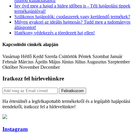
rutinod kialakításához
Így óvd meg a hajad a hideg időben is - Téli hajápolási tippek
termékajánlóval!
Szilikonos hajápolók: csodaszerek vagy kerülendő termékek?
Milyen gyakori az ideális hajmosás? Tudd meg a tudományos
álláspontot!
Hatékony védekezés a töredezett haj ellen!
Kapcsolódó címkék alapján
Vasárnap Hétfő Kedd Szerda Csütörtök Péntek Szombat Január
Február Március Április Május Június Július Augusztus Szeptember
Október November December
Iratkozz fel hírlevelünkre
Feliratkozom
Ha értesülnél a legfelkapottabb termékekről és a legújabb hajápolási
trendekről, iratkozz fel a hírlevelünkre!
Instagram