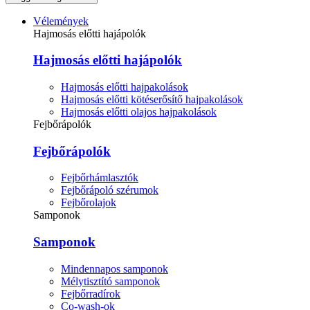
Vélemények
Hajmosás előtti hajápolók
Hajmosás előtti hajápolók
Hajmosás előtti hajpakolások
Hajmosás előtti kötéserősítő hajpakolások
Hajmosás előtti olajos hajpakolások
Fejbőrápolók
Fejbőrápolók
Fejbőrhámlasztók
Fejbőrápoló szérumok
Fejbőrolajok
Samponok
Samponok
Mindennapos samponok
Mélytisztító samponok
Fejbőrradírok
Co-wash-ok