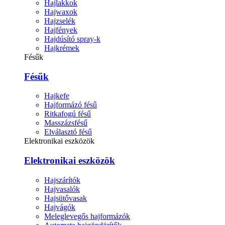
Hajlakkok
Hajwaxok
Hajzselék
Hajfények
Hajdúsító spray-k
Hajkrémek
Fésűk
Fésűk
Hajkefe
Hajformázó fésű
Ritkafogú fésű
Masszázsfésű
Elválasztó fésű
Elektronikai eszközök
Elektronikai eszközök
Hajszárítók
Hajvasalók
Hajsütővasak
Hajvágók
Meleglevegős hajformázók