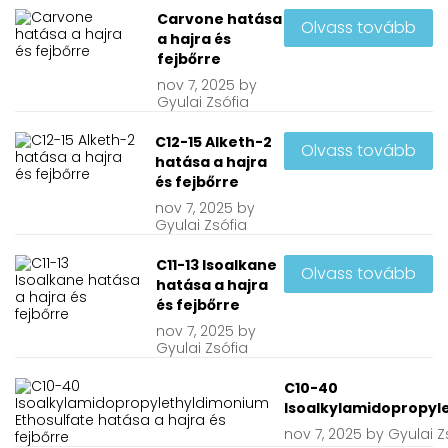
Carvone hatása
Olvass tovább
a hajra és
fejbőrre
nov
7, 2025
by
Gyulai Zsófia
C12-15 Alketh-2
Olvass tovább
hatása a hajra
és fejbőrre
nov
7, 2025
by
Gyulai Zsófia
C11-13 Isoalkane
Olvass tovább
hatása a hajra
és fejbőrre
nov
7, 2025
by
Gyulai Zsófia
C10-40
Isoalkylamidopropyle
nov
7, 2025
by
Gyulai Z