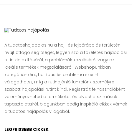
A tudatoshajapolas.hu a haj- és fejbőrápolás területén
nyújt átfogó segítséget, legyen szó a tökéletes hajápolási
rutin kialakításáról, a problémák kezeléséről vagy az
ideális termékek megtalálásáról. Webshopunkban
kategóriánként, hajtípus és probléma szerint
válogathatsz, míg a rutinajánló funkciónk személyre
szabott hajápolási rutint kínál. Regisztrált felhasználóként
véleményezheted a termékeket és olvashatsz mások
tapasztalatairól, blogunkban pedig inspiráló cikkek várnak
a tudatos hajápolás világából.
LEGFRISSEBB CIKKEK