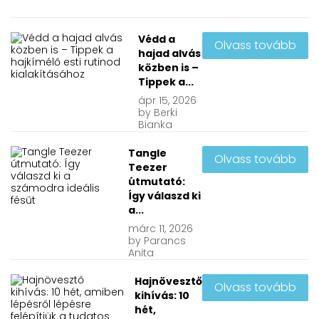
Védd a
Olvass tovább
hajad alvás
közben is –
Tippek a...
ápr
15, 2026
by
Berki
Bianka
Tangle
Olvass tovább
Teezer
útmutató:
Így válaszd ki
a...
márc
11, 2026
by
Parancs
Anita
Hajnövesztő
Olvass tovább
kihívás: 10
hét,