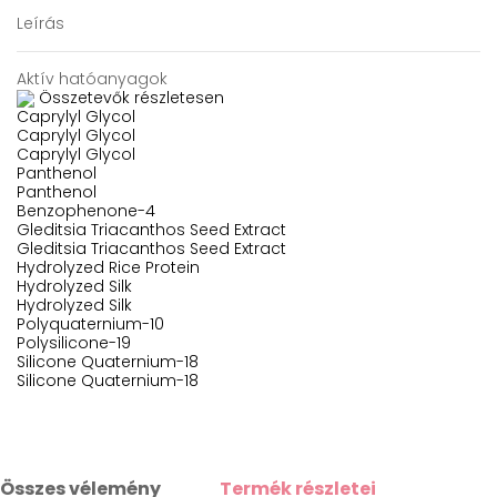
Leírás
Aktív hatóanyagok
Összetevők részletesen
Caprylyl Glycol
Caprylyl Glycol
Caprylyl Glycol
Panthenol
Panthenol
Benzophenone-4
Gleditsia Triacanthos Seed Extract
Gleditsia Triacanthos Seed Extract
Hydrolyzed Rice Protein
Hydrolyzed Silk
Hydrolyzed Silk
Polyquaternium-10
Polysilicone-19
Silicone Quaternium-18
Silicone Quaternium-18
Összes vélemény
Termék részletei