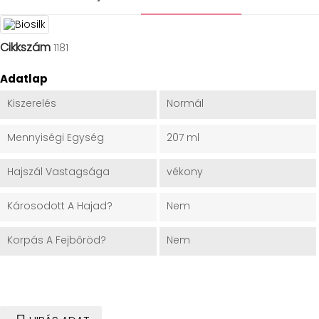
Cikkszám
1181
Adatlap
Kiszerelés
Normál
Mennyiségi Egység
207 ml
Hajszál Vastagsága
vékony
Károsodott A Hajad?
Nem
Korpás A Fejbőröd?
Nem