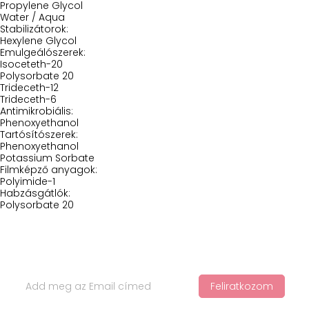
Propylene Glycol
Water / Aqua
Stabilizátorok:
Hexylene Glycol
Emulgeálószerek:
Isoceteth-20
Polysorbate 20
Trideceth-12
Trideceth-6
Antimikrobiális:
Phenoxyethanol
Tartósítószerek:
Phenoxyethanol
Potassium Sorbate
Filmképző anyagok:
Polyimide-1
Habzásgátlók:
Polysorbate 20
Iratkozz Fel Hírlevelünkre
Feliratkozom