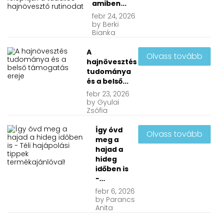
amiben...
febr
24, 2026
by
Berki
Bianka
A
Olvass tovább
hajnövesztés
tudománya
és a belső...
febr
23, 2026
by
Gyulai
Zsófia
Így óvd
Olvass tovább
meg a
hajad a
hideg
időben is
-...
febr
6, 2026
by
Parancs
Anita