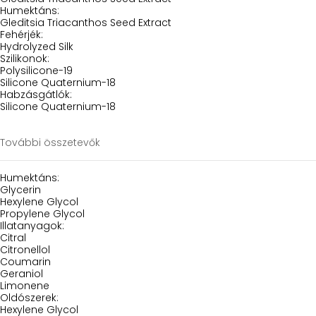
Humektáns:
Gleditsia Triacanthos Seed Extract
Fehérjék:
Hydrolyzed Silk
Szilikonok:
Polysilicone-19
Silicone Quaternium-18
Habzásgátlók:
Silicone Quaternium-18
További összetevők
Humektáns:
Glycerin
Hexylene Glycol
Propylene Glycol
Illatanyagok:
Citral
Citronellol
Coumarin
Geraniol
Limonene
Oldószerek:
Hexylene Glycol