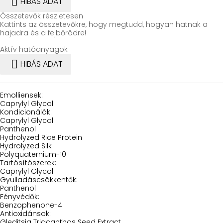

HIBÁS ADAT
Összetevők részletesen
Kattints az összetevőkre, hogy megtudd, hogyan hatnak a
hajadra és a fejbőrödre!
Aktív hatóanyagok

HIBÁS ADAT
Emolliensek:
Caprylyl Glycol
Kondicionálók:
Caprylyl Glycol
Panthenol
Hydrolyzed Rice Protein
Hydrolyzed Silk
Polyquaternium-10
Tartósítószerek:
Caprylyl Glycol
Gyulladáscsökkentők:
Panthenol
Fényvédők:
Benzophenone-4
Antioxidánsok:
Gleditsia Triacanthos Seed Extract