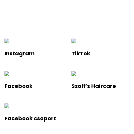
Ha értesülnél a legfelkapottabb termékekről és a legújabb
hajápolási trendekről, iratkozz fel a hírlevelünkre!
Instagram
TikTok
Facebook
Szofi’s Haircare
Facebook csoport