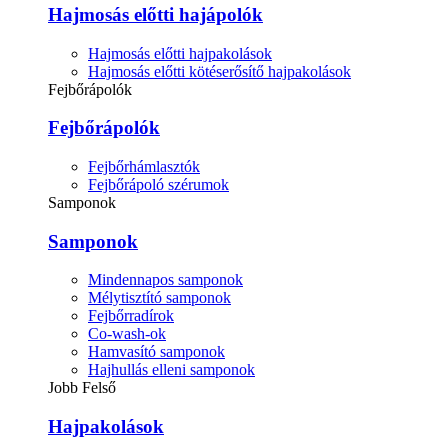
Hajmosás előtti hajápolók
Hajmosás előtti hajpakolások
Hajmosás előtti kötéserősítő hajpakolások
Fejbőrápolók
Fejbőrápolók
Fejbőrhámlasztók
Fejbőrápoló szérumok
Samponok
Samponok
Mindennapos samponok
Mélytisztító samponok
Fejbőrradírok
Co-wash-ok
Hamvasító samponok
Hajhullás elleni samponok
Jobb Felső
Hajpakolások