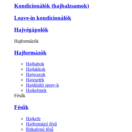
Kondicionálók (hajbalzsamok)
Leave-in kondicionálók
Hajvégápolók
Hajformázók
Hajformázók
Hajhabok
Hajlakkok
Hajwaxok
Hajzselék
Hajdúsító spray-k
Hajkrémek
Fésűk
Fésűk
Hajkefe
Hajformázó fésű
Ritkafogú fésű