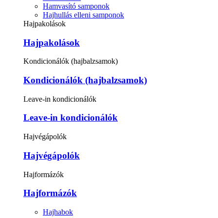
Hamvasító samponok
Hajhullás elleni samponok
Hajpakolások
Hajpakolások
Kondicionálók (hajbalzsamok)
Kondicionálók (hajbalzsamok)
Leave-in kondicionálók
Leave-in kondicionálók
Hajvégápolók
Hajvégápolók
Hajformázók
Hajformázók
Hajhabok