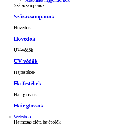
Automata hajgöndörítők
Szárazsamponok
Szárazsamponok
Hővédők
Hővédők
UV-védők
UV-védők
Hajfestékek
Hajfestékek
Hair glossok
Hair glossok
Webshop
Hajmosás előtti hajápolók