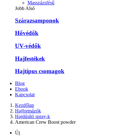
Masszázsfésű
Jobb Alsó
Szárazsamponok
Hővédők
UV-védők
Hajfestékek
Hajtípus csomagok
Blog
Ebook
Kapcsolat
Kezdőlap
Hajformázók
Hajdúsító spray-k
American Crew Boost powder
Új