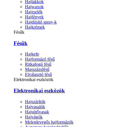
Hajlakkok
Hajwaxok
Hajzselék
Hajfények
Hajdúsító spray-k
Hajkrémek
Fésűk
Fésűk
Hajkefe
Hajformázó fésű
Ritkafogú fésű
Masszázsfésű
Elválasztó fésű
Elektronikai eszközök
Elektronikai eszközök
Hajszárítók
Hajvasalók
Hajsütővasak
Hajvágók
Meleglevegős hajformázók