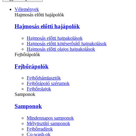
Vélemények
Hajmosás előtti hajápolók
Hajmosás előtti hajápolók
Hajmosás előtti hajpakolások
Hajmosás előtti kötéserősítő hajpakolások
Hajmosás előtti olajos hajpakolások
Fejbőrápolók
Fejbőrápolók
Fejbőrhámlasztók
Fejbőrápoló szérumok
Fejbőrolajok
Samponok
Samponok
Mindennapos samponok
Mélytisztító samponok
Fejbőrradírok
Co-wash-ok