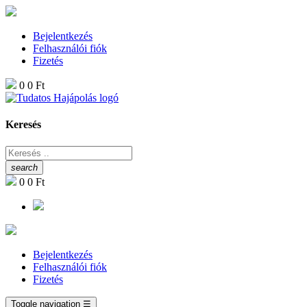
Bejelentkezés
Felhasználói fiók
Fizetés
0
0 Ft
Keresés
search
0
0 Ft
Bejelentkezés
Felhasználói fiók
Fizetés
Toggle navigation
☰