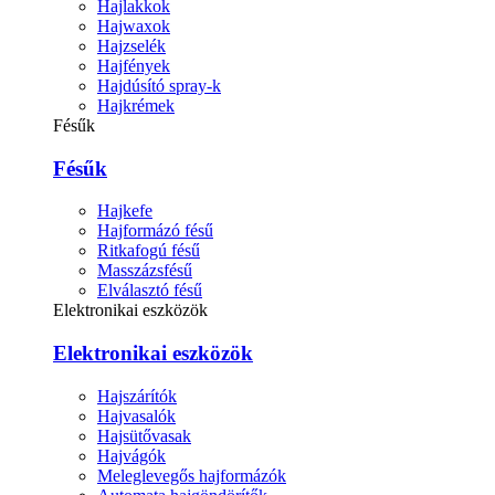
Hajlakkok
Hajwaxok
Hajzselék
Hajfények
Hajdúsító spray-k
Hajkrémek
Fésűk
Fésűk
Hajkefe
Hajformázó fésű
Ritkafogú fésű
Masszázsfésű
Elválasztó fésű
Elektronikai eszközök
Elektronikai eszközök
Hajszárítók
Hajvasalók
Hajsütővasak
Hajvágók
Meleglevegős hajformázók