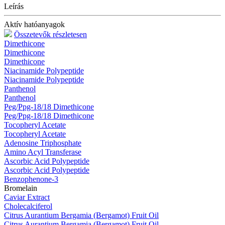
Leírás
Aktív hatóanyagok
Összetevők részletesen
Dimethicone
Dimethicone
Dimethicone
Niacinamide Polypeptide
Niacinamide Polypeptide
Panthenol
Panthenol
Peg/Ppg-18/18 Dimethicone
Peg/Ppg-18/18 Dimethicone
Tocopheryl Acetate
Tocopheryl Acetate
Adenosine Triphosphate
Amino Acyl Transferase
Ascorbic Acid Polypeptide
Ascorbic Acid Polypeptide
Benzophenone-3
Bromelain
Caviar Extract
Cholecalciferol
Citrus Aurantium Bergamia (Bergamot) Fruit Oil
Citrus Aurantium Bergamia (Bergamot) Fruit Oil