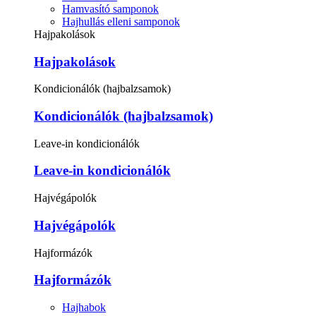
Hamvasító samponok
Hajhullás elleni samponok
Hajpakolások
Hajpakolások
Kondicionálók (hajbalzsamok)
Kondicionálók (hajbalzsamok)
Leave-in kondicionálók
Leave-in kondicionálók
Hajvégápolók
Hajvégápolók
Hajformázók
Hajformázók
Hajhabok