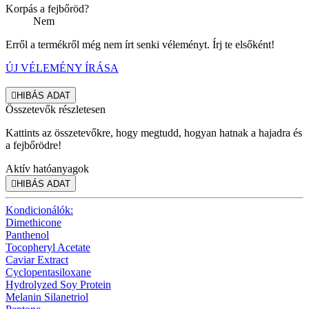
Korpás a fejbőröd?
Nem
Erről a termékről még nem írt senki véleményt. Írj te elsőként!
ÚJ VÉLEMÉNY ÍRÁSA

HIBÁS ADAT
Összetevők részletesen
Kattints az összetevőkre, hogy megtudd, hogyan hatnak a hajadra és
a fejbőrödre!
Aktív hatóanyagok

HIBÁS ADAT
Kondicionálók:
Dimethicone
Panthenol
Tocopheryl Acetate
Caviar Extract
Cyclopentasiloxane
Hydrolyzed Soy Protein
Melanin Silanetriol