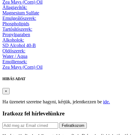
Zea Mays (Corn) Oil
Állagjavítók:
Magnesium Sulfate
Emulgeálószerek:
Phospholipids
Tartósítószerek:
Propylparaben
Alkoholok:
SD Alcohol 40-B
Oldószerek:
Water / Aqua
Emolliensek:
Zea Mays (Corn) Oil
HIBÁS ADAT
×
Ha üzenetet szeretne hagyni, kérjük, jelentkezzen be
ide.
Iratkozz fel hírlevelünkre
Feliratkozom