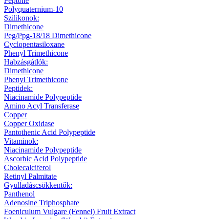
Peptone
Polyquaternium-10
Szilikonok:
Dimethicone
Peg/Ppg-18/18 Dimethicone
Cyclopentasiloxane
Phenyl Trimethicone
Habzásgátlók:
Dimethicone
Phenyl Trimethicone
Peptidek:
Niacinamide Polypeptide
Amino Acyl Transferase
Copper
Copper Oxidase
Pantothenic Acid Polypeptide
Vitaminok:
Niacinamide Polypeptide
Ascorbic Acid Polypeptide
Cholecalciferol
Retinyl Palmitate
Gyulladáscsökkentők:
Panthenol
Adenosine Triphosphate
Foeniculum Vulgare (Fennel) Fruit Extract