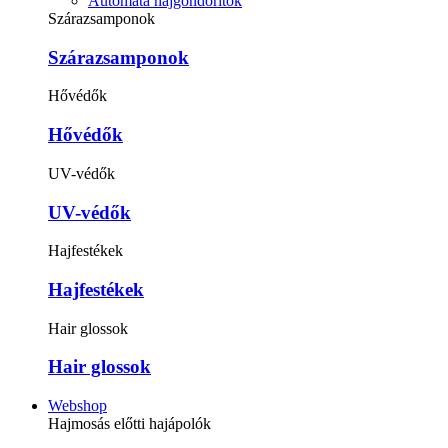
Automata hajgöndörítők
Szárazsamponok
Szárazsamponok
Hővédők
Hővédők
UV-védők
UV-védők
Hajfestékek
Hajfestékek
Hair glossok
Hair glossok
Webshop
Hajmosás előtti hajápolók