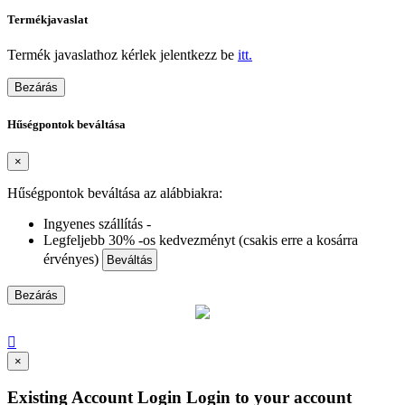
Termékjavaslat
Termék javaslathoz kérlek jelentkezz be
itt.
Bezárás
Hűségpontok beváltása
×
Hűségpontok beváltása az alábbiakra:
Ingyenes szállítás -
Legfeljebb 30% -os kedvezményt (csakis erre a kosárra
érvényes)
Beváltás
Bezárás

×
Existing Account Login
Login to your account