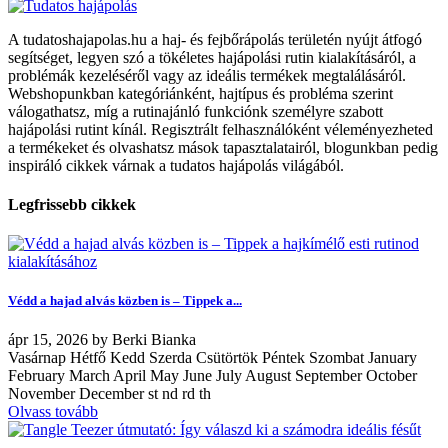
A tudatoshajapolas.hu a haj- és fejbőrápolás területén nyújt átfogó
segítséget, legyen szó a tökéletes hajápolási rutin kialakításáról, a
problémák kezeléséről vagy az ideális termékek megtalálásáról.
Webshopunkban kategóriánként, hajtípus és probléma szerint
válogathatsz, míg a rutinajánló funkciónk személyre szabott
hajápolási rutint kínál. Regisztrált felhasználóként véleményezheted
a termékeket és olvashatsz mások tapasztalatairól, blogunkban pedig
inspiráló cikkek várnak a tudatos hajápolás világából.
Legfrissebb cikkek
Védd a hajad alvás közben is – Tippek a...
ápr
15, 2026
by
Berki Bianka
Vasárnap Hétfő Kedd Szerda Csütörtök Péntek Szombat January
February March April May June July August September October
November December st nd rd th
Olvass tovább