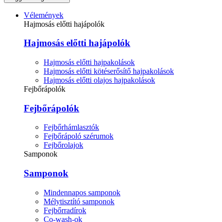
Vélemények
Hajmosás előtti hajápolók
Hajmosás előtti hajápolók
Hajmosás előtti hajpakolások
Hajmosás előtti kötéserősítő hajpakolások
Hajmosás előtti olajos hajpakolások
Fejbőrápolók
Fejbőrápolók
Fejbőrhámlasztók
Fejbőrápoló szérumok
Fejbőrolajok
Samponok
Samponok
Mindennapos samponok
Mélytisztító samponok
Fejbőrradírok
Co-wash-ok