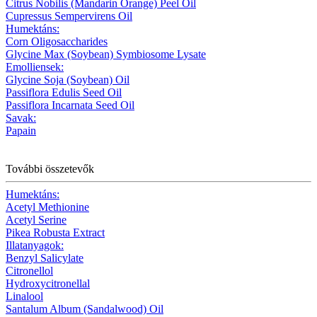
Citrus Nobilis (Mandarin Orange) Peel Oil
Cupressus Sempervirens Oil
Humektáns:
Corn Oligosaccharides
Glycine Max (Soybean) Symbiosome Lysate
Emolliensek:
Glycine Soja (Soybean) Oil
Passiflora Edulis Seed Oil
Passiflora Incarnata Seed Oil
Savak:
Papain
További összetevők
Humektáns:
Acetyl Methionine
Acetyl Serine
Pikea Robusta Extract
Illatanyagok:
Benzyl Salicylate
Citronellol
Hydroxycitronellal
Linalool
Santalum Album (Sandalwood) Oil