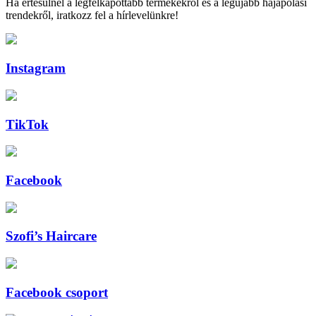
Ha értesülnél a legfelkapottabb termékekről és a legújabb hajápolási
trendekről, iratkozz fel a hírlevelünkre!
Instagram
TikTok
Facebook
Szofi’s Haircare
Facebook csoport