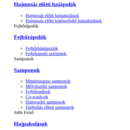
Hajmosás előtti hajápolók
Hajmosás előtti hajpakolások
Hajmosás előtti kötéserősítő hajpakolások
Fejbőrápolók
Fejbőrápolók
Fejbőrhámlasztók
Fejbőrápoló szérumok
Samponok
Samponok
Mindennapos samponok
Mélytisztító samponok
Fejbőrradírok
Co-wash-ok
Hamvasító samponok
Hajhullás elleni samponok
Jobb Felső
Hajpakolások