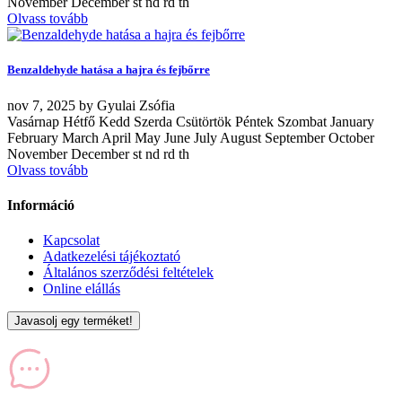
November December st nd rd th
Olvass tovább
Benzaldehyde hatása a hajra és fejbőrre
nov
7, 2025
by
Gyulai Zsófia
Vasárnap Hétfő Kedd Szerda Csütörtök Péntek Szombat January
February March April May June July August September October
November December st nd rd th
Olvass tovább
Információ
Kapcsolat
Adatkezelési tájékoztató
Általános szerződési feltételek
Online elállás
Javasolj egy terméket!