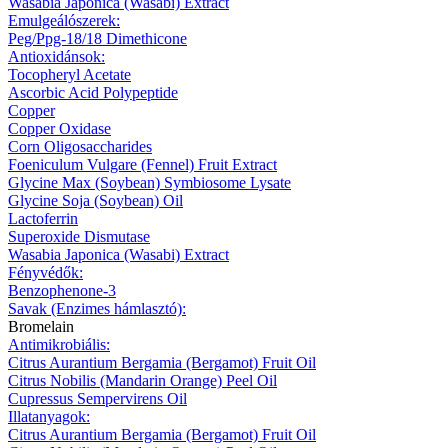
Wasabia Japonica (Wasabi) Extract
Emulgeálószerek:
Peg/Ppg-18/18 Dimethicone
Antioxidánsok:
Tocopheryl Acetate
Ascorbic Acid Polypeptide
Copper
Copper Oxidase
Corn Oligosaccharides
Foeniculum Vulgare (Fennel) Fruit Extract
Glycine Max (Soybean) Symbiosome Lysate
Glycine Soja (Soybean) Oil
Lactoferrin
Superoxide Dismutase
Wasabia Japonica (Wasabi) Extract
Fényvédők:
Benzophenone-3
Savak (Enzimes hámlasztó):
Bromelain
Antimikrobiális:
Citrus Aurantium Bergamia (Bergamot) Fruit Oil
Citrus Nobilis (Mandarin Orange) Peel Oil
Cupressus Sempervirens Oil
Illatanyagok:
Citrus Aurantium Bergamia (Bergamot) Fruit Oil