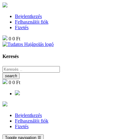
Bejelentkezés
Felhasználói fiók
Fizetés
0
0 Ft
Keresés
search
0
0 Ft
Bejelentkezés
Felhasználói fiók
Fizetés
Toggle navigation
☰