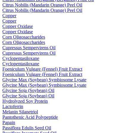
Citrus Nobilis (Mandarin Orange) Peel Oil
Citrus Nobilis (Mandarin Orange) Peel Oil
Copper
Copper
Copper Oxidase
Copper Oxidase
Corn Oligosaccharides
Corn Oligosaccharides
Cupressus Sempervirens Oil
Cupressus Sempervirens Oil
Cyclopentasiloxane
Cyclopentasiloxane
Foeniculum Vulgare (Fennel) Fruit Extract
Foeniculum Vulgare (Fennel) Fruit Extract
Glycine Max (Soybean) Symbiosome Lysate
Glycine Max (Soybean) Symbiosome Lysate
Glycine Soja (Soybean) Oil
Glycine Soja (Soybean) Oil
Hydrolyzed Soy Protein
Lactoferrin
Melanin Silanetriol
Pantothenic Acid Polypeptide
Papain
Passiflora Edulis Seed Oil