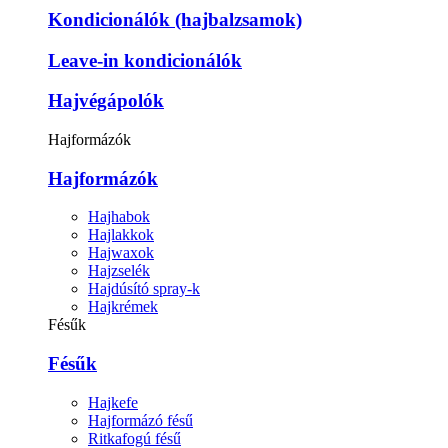
Kondicionálók (hajbalzsamok)
Leave-in kondicionálók
Hajvégápolók
Hajformázók
Hajformázók
Hajhabok
Hajlakkok
Hajwaxok
Hajzselék
Hajdúsító spray-k
Hajkrémek
Fésűk
Fésűk
Hajkefe
Hajformázó fésű
Ritkafogú fésű