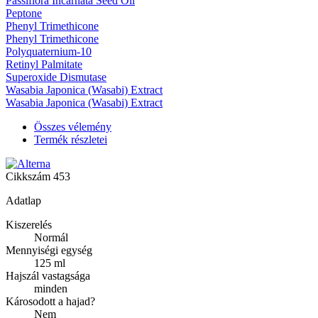
Passiflora Incarnata Seed Oil
Peptone
Phenyl Trimethicone
Phenyl Trimethicone
Polyquaternium-10
Retinyl Palmitate
Superoxide Dismutase
Wasabia Japonica (Wasabi) Extract
Wasabia Japonica (Wasabi) Extract
Összes vélemény
Termék részletei
Cikkszám
453
Adatlap
Kiszerelés
Normál
Mennyiségi egység
125 ml
Hajszál vastagsága
minden
Károsodott a hajad?
Nem