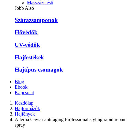
Masszázsfésű
Jobb Alsó
Szárazsamponok
Hővédők
UV-védők
Hajfestékek
Hajtípus csomagok
Blog
Ebook
Kapcsolat
Kezdőlap
Hajformázók
Hajfények
Alterna Caviar anti-aging Professional styling rapid repair
spray