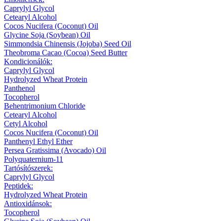
Caprylyl Glycol
Cetearyl Alcohol
Cocos Nucifera (Coconut) Oil
Glycine Soja (Soybean) Oil
Simmondsia Chinensis (Jojoba) Seed Oil
Theobroma Cacao (Cocoa) Seed Butter
Kondicionálók:
Caprylyl Glycol
Hydrolyzed Wheat Protein
Panthenol
Tocopherol
Behentrimonium Chloride
Cetearyl Alcohol
Cetyl Alcohol
Cocos Nucifera (Coconut) Oil
Panthenyl Ethyl Ether
Persea Gratissima (Avocado) Oil
Polyquaternium-11
Tartósítószerek:
Caprylyl Glycol
Peptidek:
Hydrolyzed Wheat Protein
Antioxidánsok:
Tocopherol