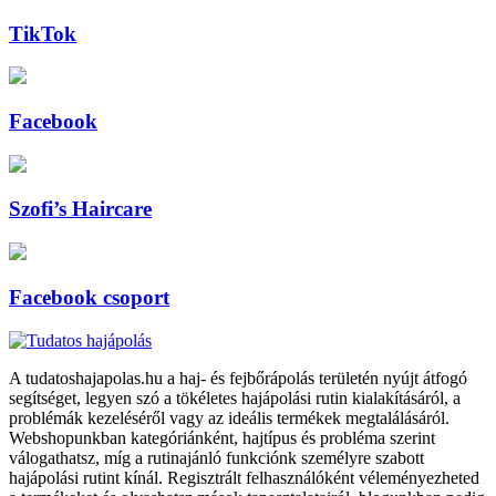
TikTok
Facebook
Szofi’s Haircare
Facebook csoport
A tudatoshajapolas.hu a haj- és fejbőrápolás területén nyújt átfogó
segítséget, legyen szó a tökéletes hajápolási rutin kialakításáról, a
problémák kezeléséről vagy az ideális termékek megtalálásáról.
Webshopunkban kategóriánként, hajtípus és probléma szerint
válogathatsz, míg a rutinajánló funkciónk személyre szabott
hajápolási rutint kínál. Regisztrált felhasználóként véleményezheted