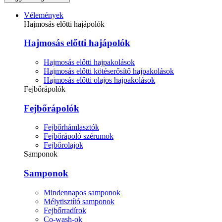
Vélemények
Hajmosás előtti hajápolók
Hajmosás előtti hajápolók
Hajmosás előtti hajpakolások
Hajmosás előtti kötéserősítő hajpakolások
Hajmosás előtti olajos hajpakolások
Fejbőrápolók
Fejbőrápolók
Fejbőrhámlasztók
Fejbőrápoló szérumok
Fejbőrolajok
Samponok
Samponok
Mindennapos samponok
Mélytisztító samponok
Fejbőrradírok
Co-wash-ok