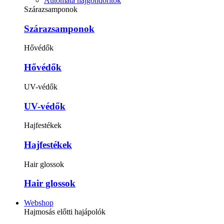
Automata hajgöndörítők
Szárazsamponok
Szárazsamponok
Hővédők
Hővédők
UV-védők
UV-védők
Hajfestékek
Hajfestékek
Hair glossok
Hair glossok
Webshop
Hajmosás előtti hajápolók