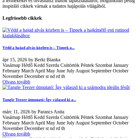
a termékeket és olvashatsz mások tapasztalatairól, blogunkban pedig
inspiráló cikkek várnak a tudatos hajápolás világából.
Legfrissebb cikkek
Védd a hajad alvás közben is – Tippek a...
ápr
15, 2026
by
Berki Bianka
Vasárnap Hétfő Kedd Szerda Csütörtök Péntek Szombat January
February March April May June July August September October
November December st nd rd th
Olvass tovább
Tangle Teezer útmutató: Így válaszd ki a...
márc
11, 2026
by
Parancs Anita
Vasárnap Hétfő Kedd Szerda Csütörtök Péntek Szombat January
February March April May June July August September October
November December st nd rd th
Olvass tovább