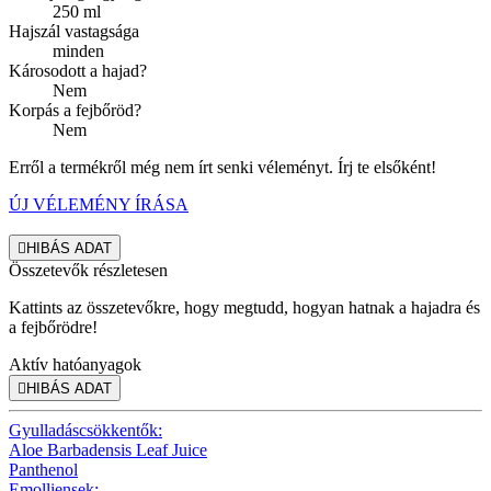
250 ml
Hajszál vastagsága
minden
Károsodott a hajad?
Nem
Korpás a fejbőröd?
Nem
Erről a termékről még nem írt senki véleményt. Írj te elsőként!
ÚJ VÉLEMÉNY ÍRÁSA

HIBÁS ADAT
Összetevők részletesen
Kattints az összetevőkre, hogy megtudd, hogyan hatnak a hajadra és
a fejbőrödre!
Aktív hatóanyagok

HIBÁS ADAT
Gyulladáscsökkentők:
Aloe Barbadensis Leaf Juice
Panthenol
Emolliensek: