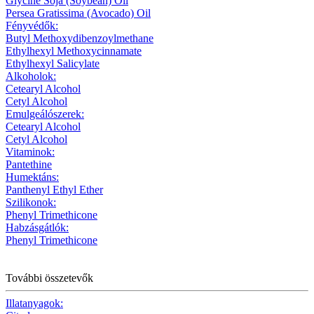
Glycine Soja (Soybean) Oil
Persea Gratissima (Avocado) Oil
Fényvédők:
Butyl Methoxydibenzoylmethane
Ethylhexyl Methoxycinnamate
Ethylhexyl Salicylate
Alkoholok:
Cetearyl Alcohol
Cetyl Alcohol
Emulgeálószerek:
Cetearyl Alcohol
Cetyl Alcohol
Vitaminok:
Pantethine
Humektáns:
Panthenyl Ethyl Ether
Szilikonok:
Phenyl Trimethicone
Habzásgátlók:
Phenyl Trimethicone
További összetevők
Illatanyagok: