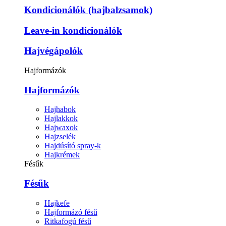
Kondicionálók (hajbalzsamok)
Leave-in kondicionálók
Hajvégápolók
Hajformázók
Hajformázók
Hajhabok
Hajlakkok
Hajwaxok
Hajzselék
Hajdúsító spray-k
Hajkrémek
Fésűk
Fésűk
Hajkefe
Hajformázó fésű
Ritkafogú fésű