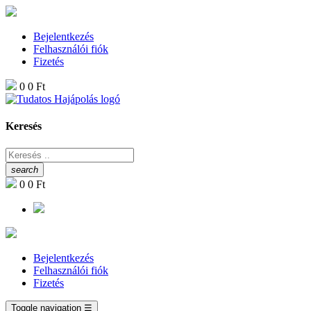
Bejelentkezés
Felhasználói fiók
Fizetés
0
0 Ft
Keresés
search
0
0 Ft
Bejelentkezés
Felhasználói fiók
Fizetés
Toggle navigation
☰