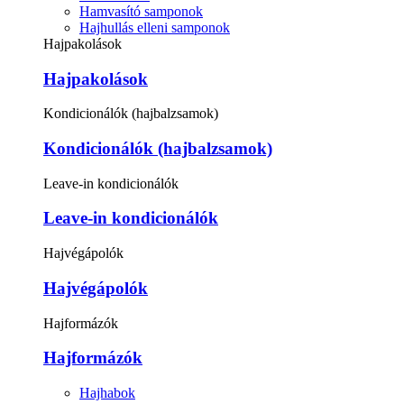
Hamvasító samponok
Hajhullás elleni samponok
Hajpakolások
Hajpakolások
Kondicionálók (hajbalzsamok)
Kondicionálók (hajbalzsamok)
Leave-in kondicionálók
Leave-in kondicionálók
Hajvégápolók
Hajvégápolók
Hajformázók
Hajformázók
Hajhabok