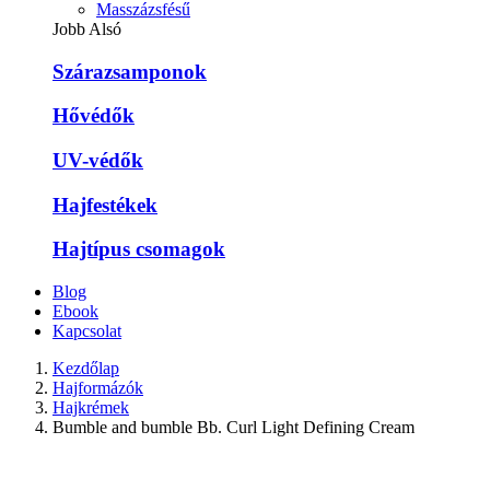
Masszázsfésű
Jobb Alsó
Szárazsamponok
Hővédők
UV-védők
Hajfestékek
Hajtípus csomagok
Blog
Ebook
Kapcsolat
Kezdőlap
Hajformázók
Hajkrémek
Bumble and bumble Bb. Curl Light Defining Cream