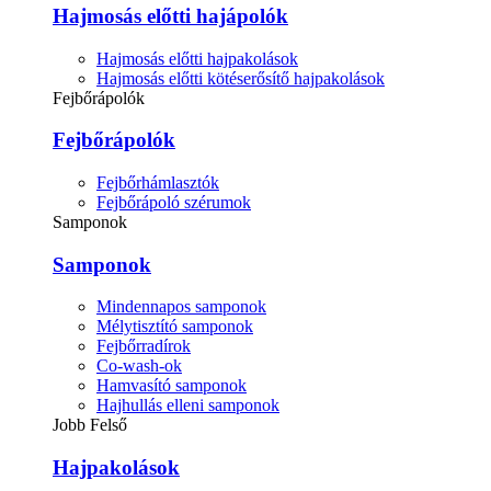
Hajmosás előtti hajápolók
Hajmosás előtti hajpakolások
Hajmosás előtti kötéserősítő hajpakolások
Fejbőrápolók
Fejbőrápolók
Fejbőrhámlasztók
Fejbőrápoló szérumok
Samponok
Samponok
Mindennapos samponok
Mélytisztító samponok
Fejbőrradírok
Co-wash-ok
Hamvasító samponok
Hajhullás elleni samponok
Jobb Felső
Hajpakolások