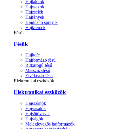
Hajlakkok
Hajwaxok
Hajzselék
Hajfények
Hajdúsító spray-k
Hajkrémek
Fésűk
Fésűk
Hajkefe
Hajformázó fésű
Ritkafogú fésű
Masszázsfésű
Elválasztó fésű
Elektronikai eszközök
Elektronikai eszközök
Hajszárítók
Hajvasalók
Hajsütővasak
Hajvágók
Meleglevegős hajformázók