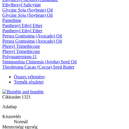
Ethylhexyl Salicylate
Glycine Soja (Soybean) Oil
Glycine Soja (Soybean) Oil
Pantethine
Panthenyl Ethyl Ether
Panthenyl Ethyl Ether
Persea Gratissima (Avocado) Oil
Persea Gratissima (Avocado) Oil
Phenyl Trimethicone
Phenyl Trimethicone
Polyquaternium-11
Simmondsia Chinensis (Jojoba) Seed Oil
Theobroma Cacao (Cocoa) Seed Butter
Összes vélemény
Termék részletei
Cikkszám
1321
Adatlap
Kiszerelés
Normál
Mennyiségi egység