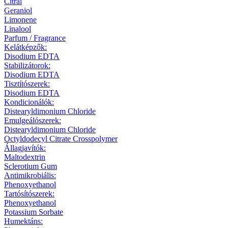
Citral
Geraniol
Limonene
Linalool
Parfum / Fragrance
Kelátképzők:
Disodium EDTA
Stabilizátorok:
Disodium EDTA
Tisztítószerek:
Disodium EDTA
Kondicionálók:
Distearyldimonium Chloride
Emulgeálószerek:
Distearyldimonium Chloride
Octyldodecyl Citrate Crosspolymer
Állagjavítók:
Maltodextrin
Sclerotium Gum
Antimikrobiális:
Phenoxyethanol
Tartósítószerek:
Phenoxyethanol
Potassium Sorbate
Humektáns: