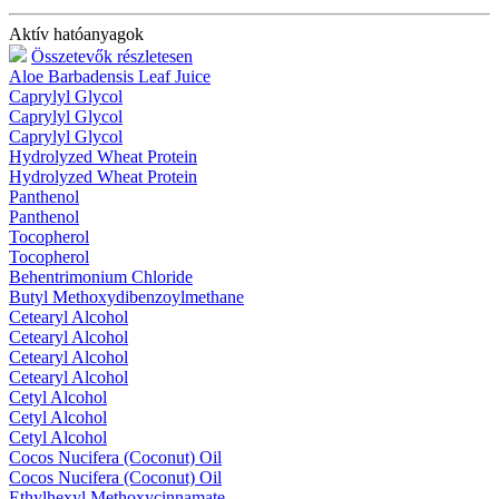
Aktív hatóanyagok
Összetevők részletesen
Aloe Barbadensis Leaf Juice
Caprylyl Glycol
Caprylyl Glycol
Caprylyl Glycol
Hydrolyzed Wheat Protein
Hydrolyzed Wheat Protein
Panthenol
Panthenol
Tocopherol
Tocopherol
Behentrimonium Chloride
Butyl Methoxydibenzoylmethane
Cetearyl Alcohol
Cetearyl Alcohol
Cetearyl Alcohol
Cetearyl Alcohol
Cetyl Alcohol
Cetyl Alcohol
Cetyl Alcohol
Cocos Nucifera (Coconut) Oil
Cocos Nucifera (Coconut) Oil
Ethylhexyl Methoxycinnamate