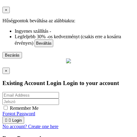
×
Hűségpontok beváltása az alábbiakra:
Ingyenes szállítás -
Legfeljebb 30% -os kedvezményt (csakis erre a kosárra
érvényes)
Beváltás
Bezárás
×
Existing Account Login
Login to your account
Remember Me
Forgot Password


Login
No account? Create one here