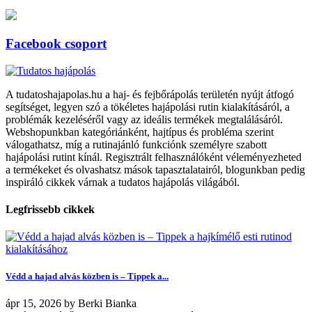
Facebook csoport
A tudatoshajapolas.hu a haj- és fejbőrápolás területén nyújt átfogó
segítséget, legyen szó a tökéletes hajápolási rutin kialakításáról, a
problémák kezeléséről vagy az ideális termékek megtalálásáról.
Webshopunkban kategóriánként, hajtípus és probléma szerint
válogathatsz, míg a rutinajánló funkciónk személyre szabott
hajápolási rutint kínál. Regisztrált felhasználóként véleményezheted
a termékeket és olvashatsz mások tapasztalatairól, blogunkban pedig
inspiráló cikkek várnak a tudatos hajápolás világából.
Legfrissebb cikkek
Védd a hajad alvás közben is – Tippek a...
ápr
15, 2026
by
Berki Bianka