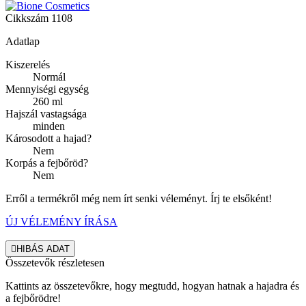
Cikkszám
1108
Adatlap
Kiszerelés
Normál
Mennyiségi egység
260 ml
Hajszál vastagsága
minden
Károsodott a hajad?
Nem
Korpás a fejbőröd?
Nem
Erről a termékről még nem írt senki véleményt. Írj te elsőként!
ÚJ VÉLEMÉNY ÍRÁSA

HIBÁS ADAT
Összetevők részletesen
Kattints az összetevőkre, hogy megtudd, hogyan hatnak a hajadra és
a fejbőrödre!