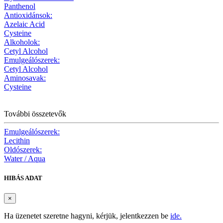
Panthenol
Antioxidánsok:
Azelaic Acid
Cysteine
Alkoholok:
Cetyl Alcohol
Emulgeálószerek:
Cetyl Alcohol
Aminosavak:
Cysteine
További összetevők
Emulgeálószerek:
Lecithin
Oldószerek:
Water / Aqua
HIBÁS ADAT
×
Ha üzenetet szeretne hagyni, kérjük, jelentkezzen be
ide.