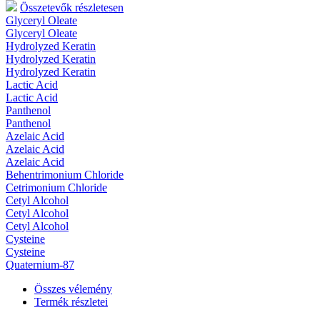
Összetevők részletesen
Glyceryl Oleate
Glyceryl Oleate
Hydrolyzed Keratin
Hydrolyzed Keratin
Hydrolyzed Keratin
Lactic Acid
Lactic Acid
Panthenol
Panthenol
Azelaic Acid
Azelaic Acid
Azelaic Acid
Behentrimonium Chloride
Cetrimonium Chloride
Cetyl Alcohol
Cetyl Alcohol
Cetyl Alcohol
Cysteine
Cysteine
Quaternium-87
Összes vélemény
Termék részletei