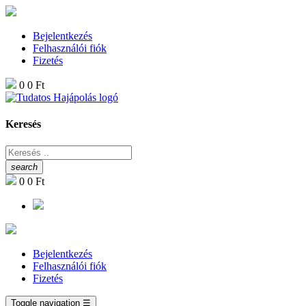
Bejelentkezés
Felhasználói fiók
Fizetés
0
0 Ft
Keresés
search
0
0 Ft
Bejelentkezés
Felhasználói fiók
Fizetés
Toggle navigation
☰