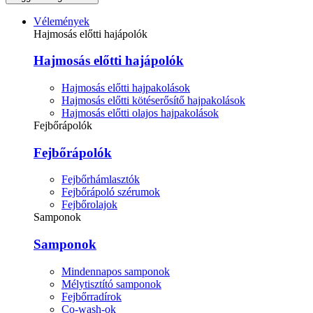
Vélemények
Hajmosás előtti hajápolók
Hajmosás előtti hajápolók
Hajmosás előtti hajpakolások
Hajmosás előtti kötéserősítő hajpakolások
Hajmosás előtti olajos hajpakolások
Fejbőrápolók
Fejbőrápolók
Fejbőrhámlasztók
Fejbőrápoló szérumok
Fejbőrolajok
Samponok
Samponok
Mindennapos samponok
Mélytisztító samponok
Fejbőrradírok
Co-wash-ok