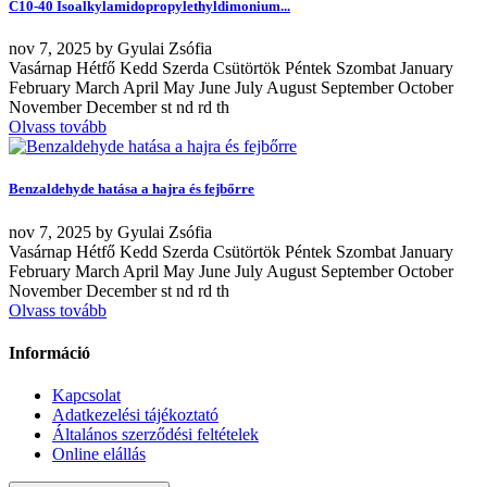
C10-40 Isoalkylamidopropylethyldimonium...
nov
7, 2025
by
Gyulai Zsófia
Vasárnap Hétfő Kedd Szerda Csütörtök Péntek Szombat January
February March April May June July August September October
November December st nd rd th
Olvass tovább
Benzaldehyde hatása a hajra és fejbőrre
nov
7, 2025
by
Gyulai Zsófia
Vasárnap Hétfő Kedd Szerda Csütörtök Péntek Szombat January
February March April May June July August September October
November December st nd rd th
Olvass tovább
Információ
Kapcsolat
Adatkezelési tájékoztató
Általános szerződési feltételek
Online elállás