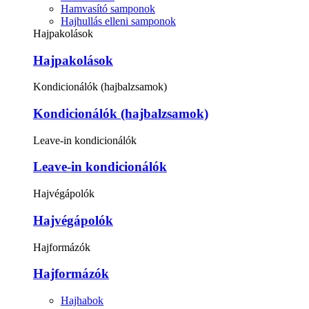
Hamvasító samponok
Hajhullás elleni samponok
Hajpakolások
Hajpakolások
Kondicionálók (hajbalzsamok)
Kondicionálók (hajbalzsamok)
Leave-in kondicionálók
Leave-in kondicionálók
Hajvégápolók
Hajvégápolók
Hajformázók
Hajformázók
Hajhabok