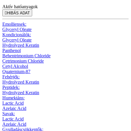
Aktív hatóanyagok

HIBÁS ADAT
Emolliensek:
Glyceryl Oleate
Kondicionálók:
Glyceryl Oleate
Hydrolyzed Keratin
Panthenol
Behentrimonium Chloride
Cetrimonium Chloride
Cetyl Alcohol
Quaternium-87
Fehérjék:
Hydrolyzed Keratin
Peptidek:
Hydrolyzed Keratin
Humektáns:
Lactic Acid
Azelaic Acid
Savak:
Lactic Acid
Azelaic Acid
Gyulladáscsökkentők: