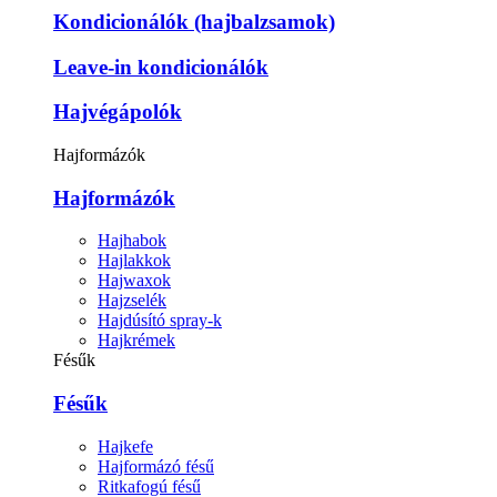
Kondicionálók (hajbalzsamok)
Leave-in kondicionálók
Hajvégápolók
Hajformázók
Hajformázók
Hajhabok
Hajlakkok
Hajwaxok
Hajzselék
Hajdúsító spray-k
Hajkrémek
Fésűk
Fésűk
Hajkefe
Hajformázó fésű
Ritkafogú fésű