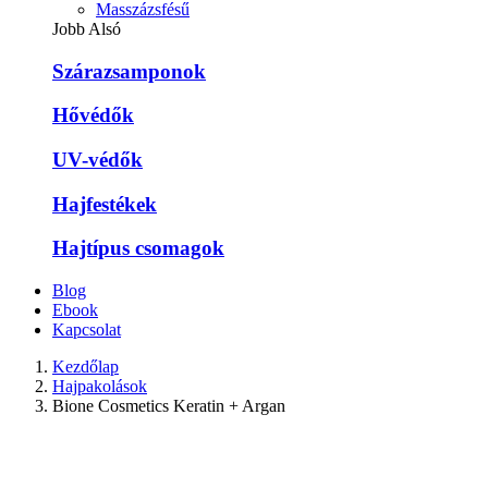
Masszázsfésű
Jobb Alsó
Szárazsamponok
Hővédők
UV-védők
Hajfestékek
Hajtípus csomagok
Blog
Ebook
Kapcsolat
Kezdőlap
Hajpakolások
Bione Cosmetics Keratin + Argan