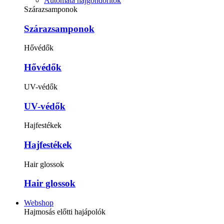
Automata hajgöndörítők
Szárazsamponok
Szárazsamponok
Hővédők
Hővédők
UV-védők
UV-védők
Hajfestékek
Hajfestékek
Hair glossok
Hair glossok
Webshop
Hajmosás előtti hajápolók