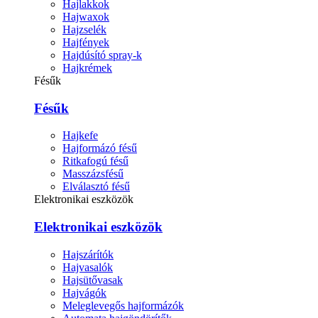
Hajlakkok
Hajwaxok
Hajzselék
Hajfények
Hajdúsító spray-k
Hajkrémek
Fésűk
Fésűk
Hajkefe
Hajformázó fésű
Ritkafogú fésű
Masszázsfésű
Elválasztó fésű
Elektronikai eszközök
Elektronikai eszközök
Hajszárítók
Hajvasalók
Hajsütővasak
Hajvágók
Meleglevegős hajformázók