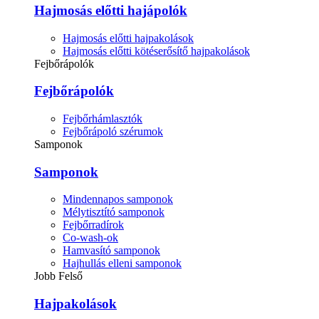
Hajmosás előtti hajápolók
Hajmosás előtti hajpakolások
Hajmosás előtti kötéserősítő hajpakolások
Fejbőrápolók
Fejbőrápolók
Fejbőrhámlasztók
Fejbőrápoló szérumok
Samponok
Samponok
Mindennapos samponok
Mélytisztító samponok
Fejbőrradírok
Co-wash-ok
Hamvasító samponok
Hajhullás elleni samponok
Jobb Felső
Hajpakolások