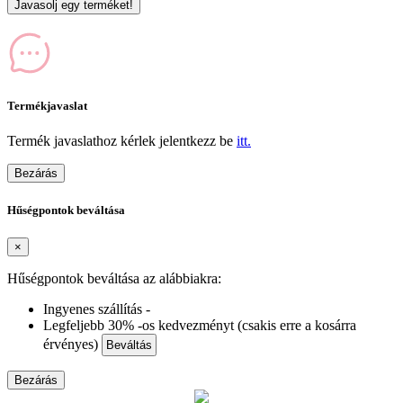
Javasolj egy terméket!
Termékjavaslat
Termék javaslathoz kérlek jelentkezz be
itt.
Bezárás
Hűségpontok beváltása
×
Hűségpontok beváltása az alábbiakra:
Ingyenes szállítás -
Legfeljebb 30% -os kedvezményt (csakis erre a kosárra
érvényes)
Beváltás
Bezárás