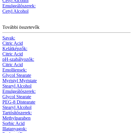
Cetyl Alcohol
Emulgeálószerek:
Cetyl Alcohol
További összetevők
Savak:
Citric Acid
Kelátképzők:
Citric Acid
pH-szabályozók:
Citric Acid
Emolliensek:
Glycol Stearate
Myristyl Myristate
Stearyl Alcohol
Emulgeálószerek:
Glycol Stearate
PEG-8 Distearate
Stearyl Alcohol
Tartósítószerek:
Methylparaben
Sorbic Acid
Illatanyagok: