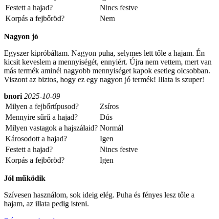
Festett a hajad?
Nincs festve
Korpás a fejbőröd?
Nem
Nagyon jó
Egyszer kipróbáltam. Nagyon puha, selymes lett tőle a hajam. Én
kicsit keveslem a mennyiségét, ennyiért. Újra nem vettem, mert van
más termék aminél nagyobb mennyiséget kapok esetleg olcsobban.
Viszont az biztos, hogy ez egy nagyon jó termék! Illata is szuper!
bnori
2025-10-09
Milyen a fejbőrtípusod?
Zsíros
Mennyire sűrű a hajad?
Dús
Milyen vastagok a hajszálaid?
Normál
Károsodott a hajad?
Igen
Festett a hajad?
Nincs festve
Korpás a fejbőröd?
Igen
Jól működik
Szívesen használom, sok ideig elég. Puha és fényes lesz tőle a
hajam, az illata pedig isteni.