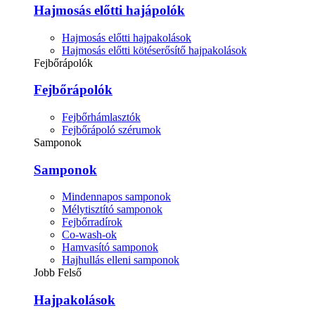
Hajmosás előtti hajápolók
Hajmosás előtti hajpakolások
Hajmosás előtti kötéserősítő hajpakolások
Fejbőrápolók
Fejbőrápolók
Fejbőrhámlasztók
Fejbőrápoló szérumok
Samponok
Samponok
Mindennapos samponok
Mélytisztító samponok
Fejbőrradírok
Co-wash-ok
Hamvasító samponok
Hajhullás elleni samponok
Jobb Felső
Hajpakolások