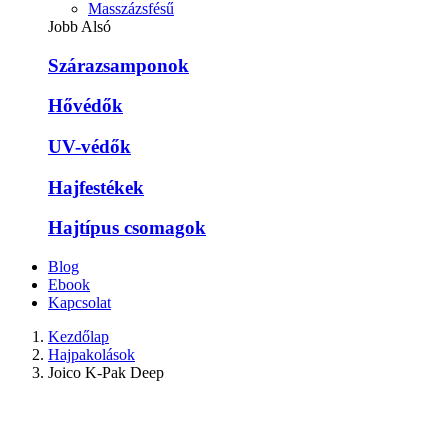
Masszázsfésű
Jobb Alsó
Szárazsamponok
Hővédők
UV-védők
Hajfestékek
Hajtípus csomagok
Blog
Ebook
Kapcsolat
Kezdőlap
Hajpakolások
Joico K-Pak Deep