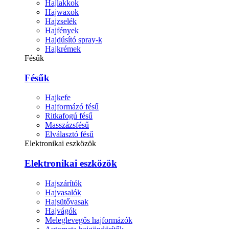
Hajlakkok
Hajwaxok
Hajzselék
Hajfények
Hajdúsító spray-k
Hajkrémek
Fésűk
Fésűk
Hajkefe
Hajformázó fésű
Ritkafogú fésű
Masszázsfésű
Elválasztó fésű
Elektronikai eszközök
Elektronikai eszközök
Hajszárítók
Hajvasalók
Hajsütővasak
Hajvágók
Meleglevegős hajformázók