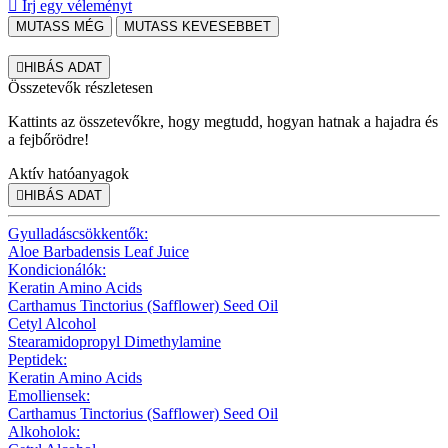

Írj egy véleményt
MUTASS MÉG
MUTASS KEVESEBBET

HIBÁS ADAT
Összetevők részletesen
Kattints az összetevőkre, hogy megtudd, hogyan hatnak a hajadra és
a fejbőrödre!
Aktív hatóanyagok

HIBÁS ADAT
Gyulladáscsökkentők:
Aloe Barbadensis Leaf Juice
Kondicionálók:
Keratin Amino Acids
Carthamus Tinctorius (Safflower) Seed Oil
Cetyl Alcohol
Stearamidopropyl Dimethylamine
Peptidek:
Keratin Amino Acids
Emolliensek:
Carthamus Tinctorius (Safflower) Seed Oil
Alkoholok: