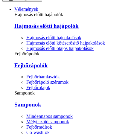
Vélemények
Hajmosás előtti hajápolók
Hajmosás előtti hajápolók
Hajmosás előtti hajpakolások
Hajmosás előtti kötéserősítő hajpakolások
Hajmosás előtti olajos hajpakolások
Fejbőrápolók
Fejbőrápolók
Fejbőrhámlasztók
Fejbőrápoló szérumok
Fejbőrolajok
Samponok
Samponok
Mindennapos samponok
Mélytisztító samponok
Fejbőrradírok
Co-wash-ok