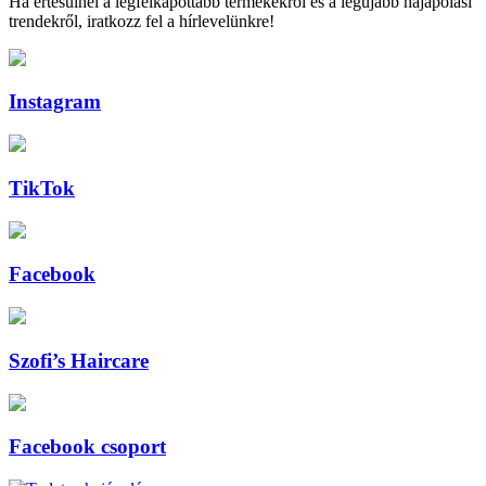
Ha értesülnél a legfelkapottabb termékekről és a legújabb hajápolási
trendekről, iratkozz fel a hírlevelünkre!
Instagram
TikTok
Facebook
Szofi’s Haircare
Facebook csoport