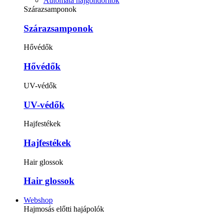
Automata hajgöndörítők
Szárazsamponok
Szárazsamponok
Hővédők
Hővédők
UV-védők
UV-védők
Hajfestékek
Hajfestékek
Hair glossok
Hair glossok
Webshop
Hajmosás előtti hajápolók