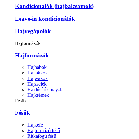
Kondicionálók (hajbalzsamok)
Leave-in kondicionálók
Hajvégápolók
Hajformázók
Hajformázók
Hajhabok
Hajlakkok
Hajwaxok
Hajzselék
Hajdúsító spray-k
Hajkrémek
Fésűk
Fésűk
Hajkefe
Hajformázó fésű
Ritkafogú fésű