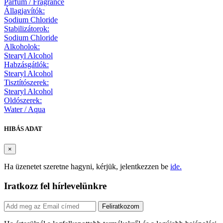
Parfum / Fragrance
Állagjavítók:
Sodium Chloride
Stabilizátorok:
Sodium Chloride
Alkoholok:
Stearyl Alcohol
Habzásgátlók:
Stearyl Alcohol
Tisztítószerek:
Stearyl Alcohol
Oldószerek:
Water / Aqua
HIBÁS ADAT
×
Ha üzenetet szeretne hagyni, kérjük, jelentkezzen be
ide.
Iratkozz fel hírlevelünkre
Feliratkozom