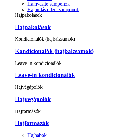
Hamvasító samponok
Hajhullás elleni samponok
Hajpakolások
Hajpakolások
Kondicionálók (hajbalzsamok)
Kondicionálók (hajbalzsamok)
Leave-in kondicionálók
Leave-in kondicionálók
Hajvégápolók
Hajvégápolók
Hajformázók
Hajformázók
Hajhabok