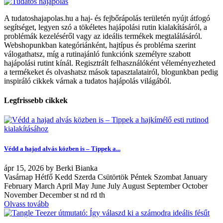
A tudatoshajapolas.hu a haj- és fejbőrápolás területén nyújt átfogó
segítséget, legyen szó a tökéletes hajápolási rutin kialakításáról, a
problémák kezeléséről vagy az ideális termékek megtalálásáról.
Webshopunkban kategóriánként, hajtípus és probléma szerint
válogathatsz, míg a rutinajánló funkciónk személyre szabott
hajápolási rutint kínál. Regisztrált felhasználóként véleményezheted
a termékeket és olvashatsz mások tapasztalatairól, blogunkban pedig
inspiráló cikkek várnak a tudatos hajápolás világából.
Legfrissebb cikkek
Védd a hajad alvás közben is – Tippek a...
ápr
15, 2026
by
Berki Bianka
Vasárnap Hétfő Kedd Szerda Csütörtök Péntek Szombat January
February March April May June July August September October
November December st nd rd th
Olvass tovább