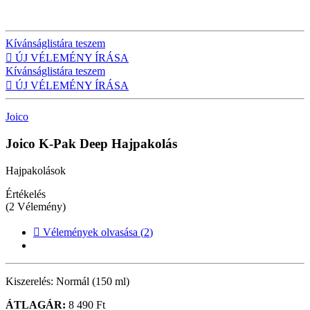
Kívánságlistára teszem

ÚJ VÉLEMÉNY ÍRÁSA
Kívánságlistára teszem

ÚJ VÉLEMÉNY ÍRÁSA
Joico
Joico K-Pak Deep
Hajpakolás
Hajpakolások
Értékelés
(2 Vélemény)

Vélemények olvasása (
2
)
Kiszerelés:
Normál (150 ml)
ÁTLAGÁR:
8 490 Ft