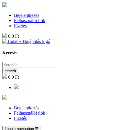
Bejelentkezés
Felhasználói fiók
Fizetés
0
0 Ft
Keresés
search
0
0 Ft
Bejelentkezés
Felhasználói fiók
Fizetés
Toggle navigation
☰