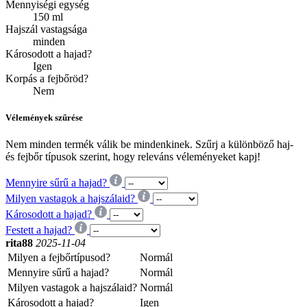
Mennyiségi egység
150 ml
Hajszál vastagsága
minden
Károsodott a hajad?
Igen
Korpás a fejbőröd?
Nem
Vélemények szűrése
Nem minden termék válik be mindenkinek. Szűrj a különböző haj-
és fejbőr típusok szerint, hogy releváns véleményeket kapj!
Mennyire sűrű a hajad?
Milyen vastagok a hajszálaid?
Károsodott a hajad?
Festett a hajad?
rita88
2025-11-04
Milyen a fejbőrtípusod?
Normál
Mennyire sűrű a hajad?
Normál
Milyen vastagok a hajszálaid?
Normál
Károsodott a hajad?
Igen