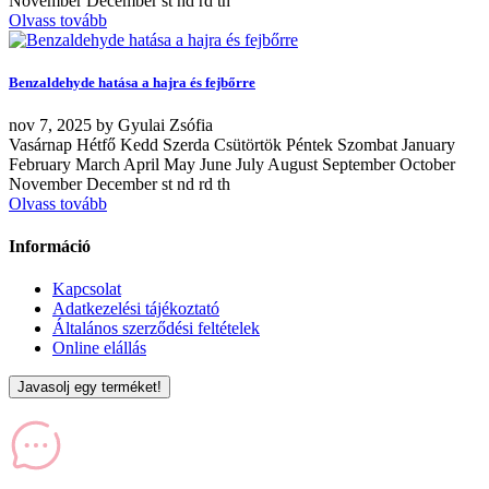
November December st nd rd th
Olvass tovább
Benzaldehyde hatása a hajra és fejbőrre
nov
7, 2025
by
Gyulai Zsófia
Vasárnap Hétfő Kedd Szerda Csütörtök Péntek Szombat January
February March April May June July August September October
November December st nd rd th
Olvass tovább
Információ
Kapcsolat
Adatkezelési tájékoztató
Általános szerződési feltételek
Online elállás
Javasolj egy terméket!