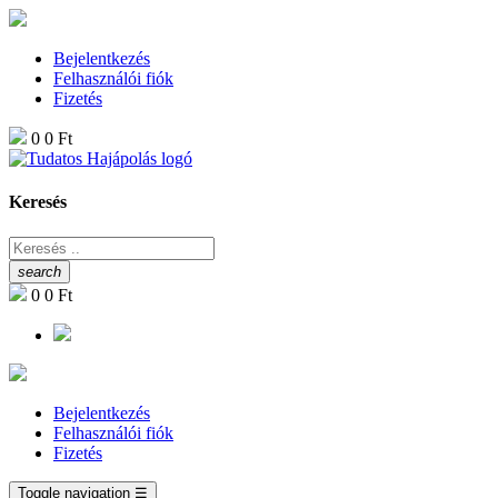
Bejelentkezés
Felhasználói fiók
Fizetés
0
0 Ft
Keresés
search
0
0 Ft
Bejelentkezés
Felhasználói fiók
Fizetés
Toggle navigation
☰