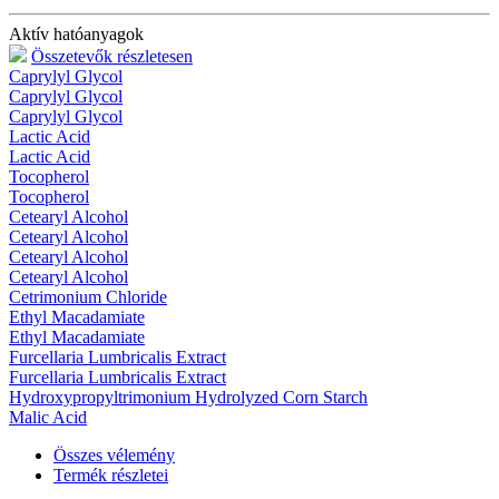
Aktív hatóanyagok
Összetevők részletesen
Caprylyl Glycol
Caprylyl Glycol
Caprylyl Glycol
Lactic Acid
Lactic Acid
Tocopherol
Tocopherol
Cetearyl Alcohol
Cetearyl Alcohol
Cetearyl Alcohol
Cetearyl Alcohol
Cetrimonium Chloride
Ethyl Macadamiate
Ethyl Macadamiate
Furcellaria Lumbricalis Extract
Furcellaria Lumbricalis Extract
Hydroxypropyltrimonium Hydrolyzed Corn Starch
Malic Acid
Összes vélemény
Termék részletei