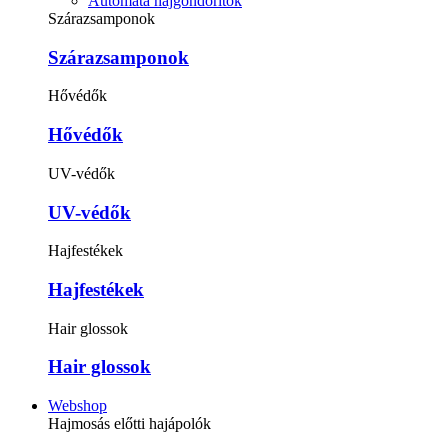
Automata hajgöndörítők
Szárazsamponok
Szárazsamponok
Hővédők
Hővédők
UV-védők
UV-védők
Hajfestékek
Hajfestékek
Hair glossok
Hair glossok
Webshop
Hajmosás előtti hajápolók