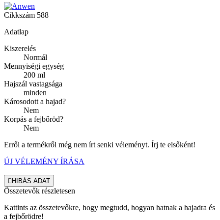
Cikkszám
588
Adatlap
Kiszerelés
Normál
Mennyiségi egység
200 ml
Hajszál vastagsága
minden
Károsodott a hajad?
Nem
Korpás a fejbőröd?
Nem
Erről a termékről még nem írt senki véleményt. Írj te elsőként!
ÚJ VÉLEMÉNY ÍRÁSA

HIBÁS ADAT
Összetevők részletesen
Kattints az összetevőkre, hogy megtudd, hogyan hatnak a hajadra és
a fejbőrödre!