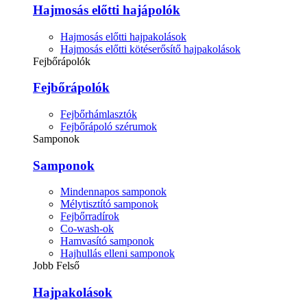
Hajmosás előtti hajápolók
Hajmosás előtti hajpakolások
Hajmosás előtti kötéserősítő hajpakolások
Fejbőrápolók
Fejbőrápolók
Fejbőrhámlasztók
Fejbőrápoló szérumok
Samponok
Samponok
Mindennapos samponok
Mélytisztító samponok
Fejbőrradírok
Co-wash-ok
Hamvasító samponok
Hajhullás elleni samponok
Jobb Felső
Hajpakolások