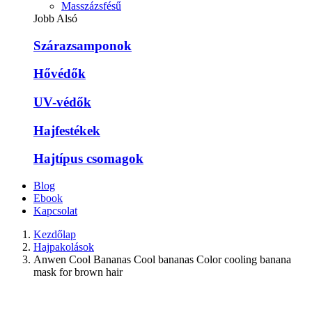
Masszázsfésű
Jobb Alsó
Szárazsamponok
Hővédők
UV-védők
Hajfestékek
Hajtípus csomagok
Blog
Ebook
Kapcsolat
Kezdőlap
Hajpakolások
Anwen Cool Bananas Cool bananas Color cooling banana
mask for brown hair