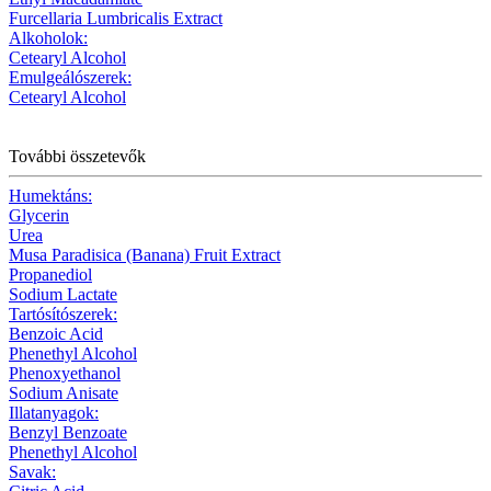
Furcellaria Lumbricalis Extract
Alkoholok:
Cetearyl Alcohol
Emulgeálószerek:
Cetearyl Alcohol
További összetevők
Humektáns:
Glycerin
Urea
Musa Paradisica (Banana) Fruit Extract
Propanediol
Sodium Lactate
Tartósítószerek:
Benzoic Acid
Phenethyl Alcohol
Phenoxyethanol
Sodium Anisate
Illatanyagok:
Benzyl Benzoate
Phenethyl Alcohol
Savak: