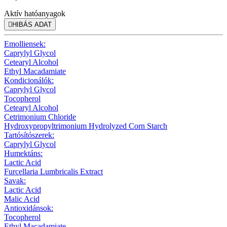
Aktív hatóanyagok

HIBÁS ADAT
Emolliensek:
Caprylyl Glycol
Cetearyl Alcohol
Ethyl Macadamiate
Kondicionálók:
Caprylyl Glycol
Tocopherol
Cetearyl Alcohol
Cetrimonium Chloride
Hydroxypropyltrimonium Hydrolyzed Corn Starch
Tartósítószerek:
Caprylyl Glycol
Humektáns:
Lactic Acid
Furcellaria Lumbricalis Extract
Savak:
Lactic Acid
Malic Acid
Antioxidánsok:
Tocopherol
Ethyl Macadamiate