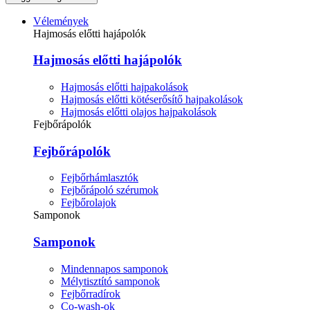
Vélemények
Hajmosás előtti hajápolók
Hajmosás előtti hajápolók
Hajmosás előtti hajpakolások
Hajmosás előtti kötéserősítő hajpakolások
Hajmosás előtti olajos hajpakolások
Fejbőrápolók
Fejbőrápolók
Fejbőrhámlasztók
Fejbőrápoló szérumok
Fejbőrolajok
Samponok
Samponok
Mindennapos samponok
Mélytisztító samponok
Fejbőrradírok
Co-wash-ok