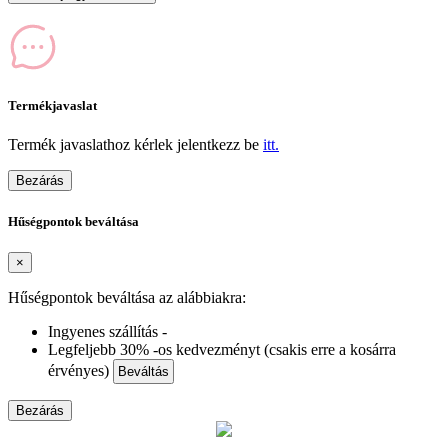
Termékjavaslat
Termék javaslathoz kérlek jelentkezz be
itt.
Bezárás
Hűségpontok beváltása
×
Hűségpontok beváltása az alábbiakra:
Ingyenes szállítás -
Legfeljebb 30% -os kedvezményt (csakis erre a kosárra
érvényes)
Beváltás
Bezárás