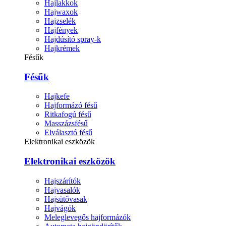
Hajlakkok
Hajwaxok
Hajzselék
Hajfények
Hajdúsító spray-k
Hajkrémek
Fésűk
Fésűk
Hajkefe
Hajformázó fésű
Ritkafogú fésű
Masszázsfésű
Elválasztó fésű
Elektronikai eszközök
Elektronikai eszközök
Hajszárítók
Hajvasalók
Hajsütővasak
Hajvágók
Meleglevegős hajformázók