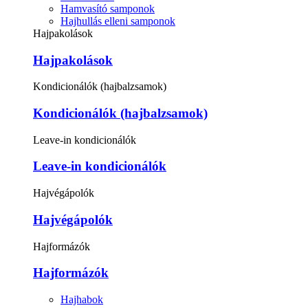
Hamvasító samponok
Hajhullás elleni samponok
Hajpakolások
Hajpakolások
Kondicionálók (hajbalzsamok)
Kondicionálók (hajbalzsamok)
Leave-in kondicionálók
Leave-in kondicionálók
Hajvégápolók
Hajvégápolók
Hajformázók
Hajformázók
Hajhabok