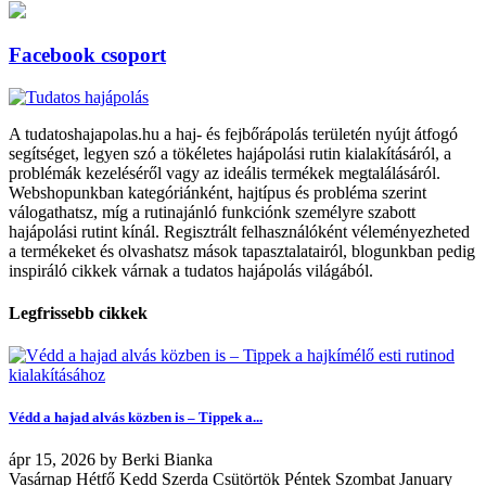
Facebook csoport
A tudatoshajapolas.hu a haj- és fejbőrápolás területén nyújt átfogó
segítséget, legyen szó a tökéletes hajápolási rutin kialakításáról, a
problémák kezeléséről vagy az ideális termékek megtalálásáról.
Webshopunkban kategóriánként, hajtípus és probléma szerint
válogathatsz, míg a rutinajánló funkciónk személyre szabott
hajápolási rutint kínál. Regisztrált felhasználóként véleményezheted
a termékeket és olvashatsz mások tapasztalatairól, blogunkban pedig
inspiráló cikkek várnak a tudatos hajápolás világából.
Legfrissebb cikkek
Védd a hajad alvás közben is – Tippek a...
ápr
15, 2026
by
Berki Bianka
Vasárnap Hétfő Kedd Szerda Csütörtök Péntek Szombat January