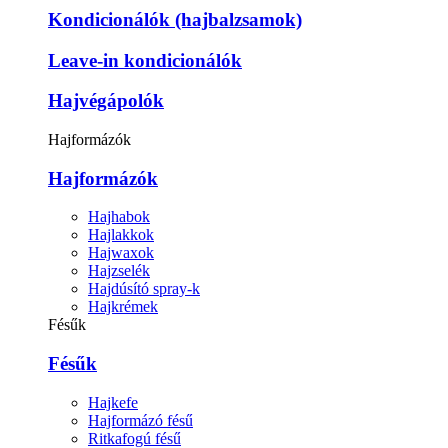
Kondicionálók (hajbalzsamok)
Leave-in kondicionálók
Hajvégápolók
Hajformázók
Hajformázók
Hajhabok
Hajlakkok
Hajwaxok
Hajzselék
Hajdúsító spray-k
Hajkrémek
Fésűk
Fésűk
Hajkefe
Hajformázó fésű
Ritkafogú fésű