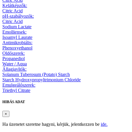
Citric Acid
Kelátképzők:
Citric Acid
pH-szabályozók:
Citric Acid
Sodium Lactate
Emolliensek:
Isoamyl Laurate
Antimikrobiális:
Phenoxyethanol
Oldószerek:
Propanediol
Water / Aqua
Állagjavítók:
Solanum Tuberosum (Potato) Starch
Starch Hydroxypropyltrimonium Chloride
Emulgeálószerek:
Triethyl Citrate
HIBÁS ADAT
×
Ha üzenetet szeretne hagyni, kérjük, jelentkezzen be
ide.