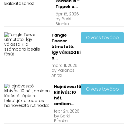
közben is –
Tippek a...
ápr
15, 2026
by
Berki
Bianka
Tangle
Olvass tovább
Teezer
útmutató:
Így válaszd ki
a...
márc
11, 2026
by
Parancs
Anita
Hajnövesztő
Olvass tovább
kihívás: 10
hét,
amiben...
febr
24, 2026
by
Berki
Bianka