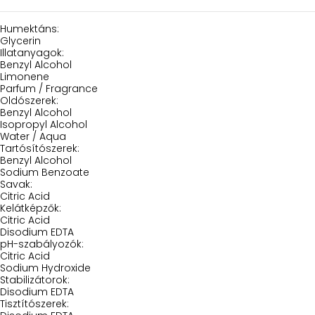
Humektáns:
Glycerin
Illatanyagok:
Benzyl Alcohol
Limonene
Parfum / Fragrance
Oldószerek:
Benzyl Alcohol
Isopropyl Alcohol
Water / Aqua
Tartósítószerek:
Benzyl Alcohol
Sodium Benzoate
Savak:
Citric Acid
Kelátképzők:
Citric Acid
Disodium EDTA
pH-szabályozók:
Citric Acid
Sodium Hydroxide
Stabilizátorok:
Disodium EDTA
Tisztítószerek: