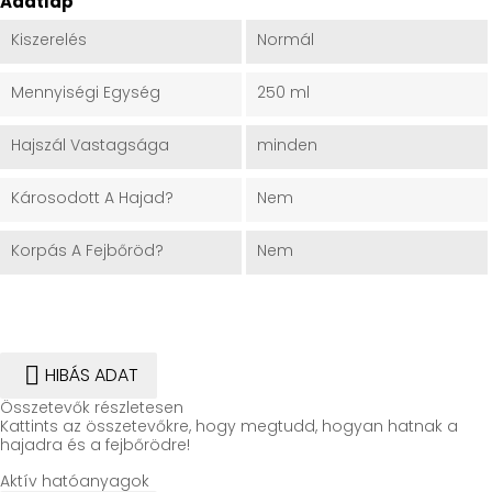
Adatlap
Kiszerelés
Normál
Mennyiségi Egység
250 ml
Hajszál Vastagsága
minden
Károsodott A Hajad?
Nem
Korpás A Fejbőröd?
Nem

HIBÁS ADAT
Összetevők részletesen
Kattints az összetevőkre, hogy megtudd, hogyan hatnak a
hajadra és a fejbőrödre!
Aktív hatóanyagok