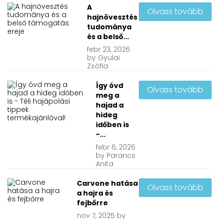
A
Olvass tovább
hajnövesztés
tudománya
és a belső...
febr
23, 2026
by
Gyulai
Zsófia
Így óvd
Olvass tovább
meg a
hajad a
hideg
időben is
-...
febr
6, 2026
by
Parancs
Anita
Carvone hatása
Olvass tovább
a hajra és
fejbőrre
nov
7, 2025
by