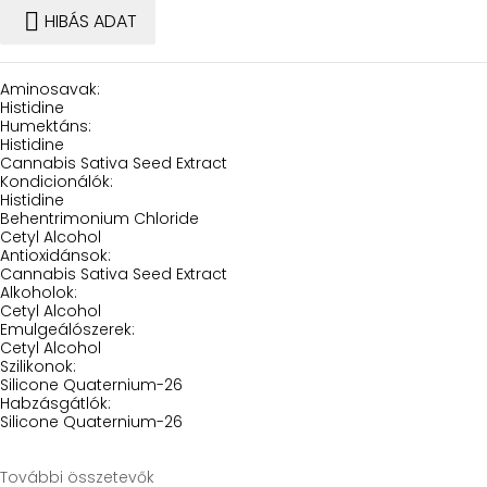

HIBÁS ADAT
Aminosavak:
Histidine
Humektáns:
Histidine
Cannabis Sativa Seed Extract
Kondicionálók:
Histidine
Behentrimonium Chloride
Cetyl Alcohol
Antioxidánsok:
Cannabis Sativa Seed Extract
Alkoholok:
Cetyl Alcohol
Emulgeálószerek:
Cetyl Alcohol
Szilikonok:
Silicone Quaternium-26
Habzásgátlók:
Silicone Quaternium-26
További összetevők