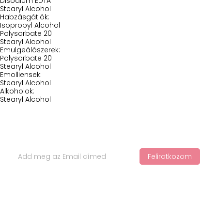
Disodium EDTA
Stearyl Alcohol
Habzásgátlók:
Isopropyl Alcohol
Polysorbate 20
Stearyl Alcohol
Emulgeálószerek:
Polysorbate 20
Stearyl Alcohol
Emolliensek:
Stearyl Alcohol
Alkoholok:
Stearyl Alcohol
Iratkozz Fel Hírlevelünkre
Feliratkozom
Ha értesülnél a legfelkapottabb termékekről és a legújabb
hajápolási trendekről, iratkozz fel a hírlevelünkre!