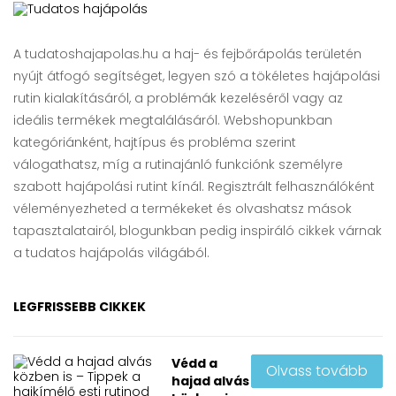
A tudatoshajapolas.hu a haj- és fejbőrápolás területén
nyújt átfogó segítséget, legyen szó a tökéletes hajápolási
rutin kialakításáról, a problémák kezeléséről vagy az
ideális termékek megtalálásáról. Webshopunkban
kategóriánként, hajtípus és probléma szerint
válogathatsz, míg a rutinajánló funkciónk személyre
szabott hajápolási rutint kínál. Regisztrált felhasználóként
véleményezheted a termékeket és olvashatsz mások
tapasztalatairól, blogunkban pedig inspiráló cikkek várnak
a tudatos hajápolás világából.
LEGFRISSEBB CIKKEK
Védd a
Olvass tovább
hajad alvás