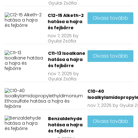
Gyulai Zsófia
C12-15 Alketh-2
Olvass tovább
hatása a hajra
és fejbőrre
nov
7, 2025
by
Gyulai Zsófia
C11-13 Isoalkane
Olvass tovább
hatása a hajra
és fejbőrre
nov
7, 2025
by
Gyulai Zsófia
C10-40
Isoalkylamidopropyle
nov
7, 2025
by
Gyulai Z
Benzaldehyde
Olvass tovább
hatása a hajra
és fejbőrre