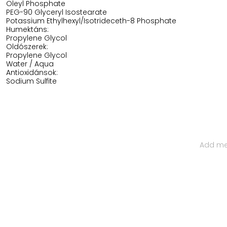
Oleyl Phosphate
PEG-90 Glyceryl Isostearate
Potassium Ethylhexyl/Isotrideceth-8 Phosphate
Humektáns:
Propylene Glycol
Oldószerek:
Propylene Glycol
Water / Aqua
Antioxidánsok:
Sodium Sulfite
Iratkozz Fel Hírlevelünkre
Ha értesülnél a legfelkapottabb termékekről és a legújabb ha