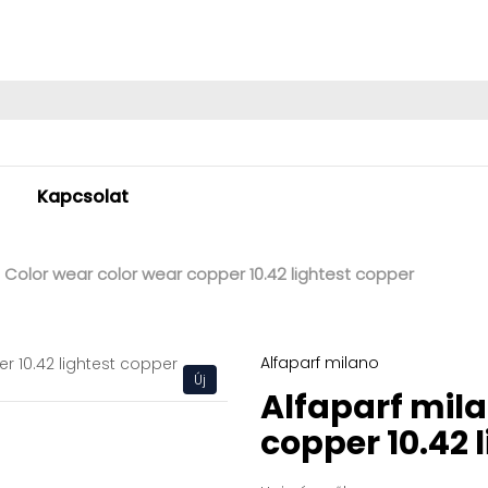
Kapcsolat
 Color wear color wear copper 10.42 lightest copper
Alfaparf milano
Új
Alfaparf mila
copper 10.42 