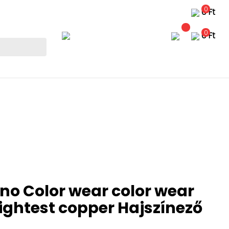
0
0 Ft
0
0 Ft
no Color wear color wear
lightest copper
Hajszínező