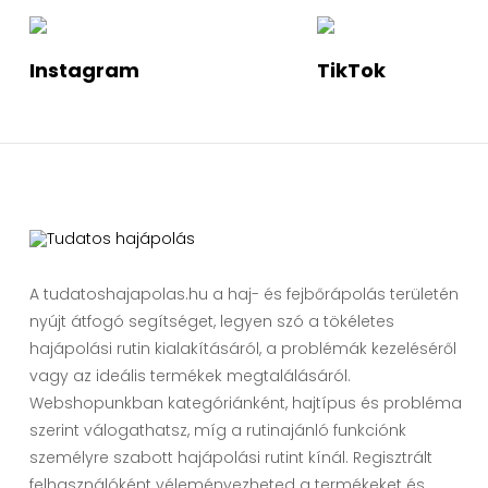
Instagram
TikTok
A tudatoshajapolas.hu a haj- és fejbőrápolás területén
nyújt átfogó segítséget, legyen szó a tökéletes
hajápolási rutin kialakításáról, a problémák kezeléséről
vagy az ideális termékek megtalálásáról.
Webshopunkban kategóriánként, hajtípus és probléma
szerint válogathatsz, míg a rutinajánló funkciónk
személyre szabott hajápolási rutint kínál. Regisztrált
felhasználóként véleményezheted a termékeket és