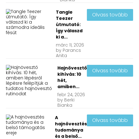
Tangle
Olvass tovább
Teezer
útmutató:
Így válaszd
ki a...
márc
11, 2026
by
Parancs
Anita
Hajnövesztő
Olvass tovább
kihívás: 10
hét,
amiben...
febr
24, 2026
by
Berki
Bianka
A
Olvass tovább
hajnövesztés
tudománya
és a belső...