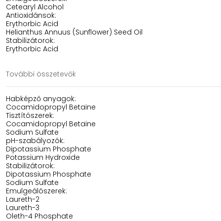
Cetearyl Alcohol
Antioxidánsok:
Erythorbic Acid
Helianthus Annuus (Sunflower) Seed Oil
Stabilizátorok:
Erythorbic Acid
További összetevők
Habképző anyagok:
Cocamidopropyl Betaine
Tisztítószerek:
Cocamidopropyl Betaine
Sodium Sulfate
pH-szabályozók:
Dipotassium Phosphate
Potassium Hydroxide
Stabilizátorok:
Dipotassium Phosphate
Sodium Sulfate
Emulgeálószerek:
Laureth-2
Laureth-3
Oleth-4 Phosphate