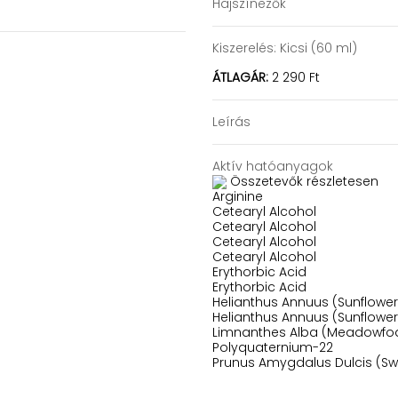
Hajszínezők
Kiszerelés:
Kicsi (60 ml)
ÁTLAGÁR:
2 290 Ft
Leírás
Aktív hatóanyagok
Összetevők részletesen
Arginine
Cetearyl Alcohol
Cetearyl Alcohol
Cetearyl Alcohol
Cetearyl Alcohol
Erythorbic Acid
Erythorbic Acid
Helianthus Annuus (Sunflower
Helianthus Annuus (Sunflower
Limnanthes Alba (Meadowfo
Polyquaternium-22
Prunus Amygdalus Dulcis (Sw