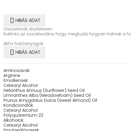

HIBÁS ADAT
Összetevők részletesen
Kattints az összetevőkre, hogy megtudd, hogyan hatnak a ha
Aktív hatóanyagok

HIBÁS ADAT
Aminosavak:
Arginine
Emolliensek:
Cetearyl Alcohol
Helianthus Annuus (Sunflower) Seed Oil
Limnanthes Alba (Meadowfoam) Seed Oil
Prunus Amygdalus Dulcis (Sweet Almond) Oil
Kondicionálók:
Cetearyl Alcohol
Polyquaternium-22
Alkoholok:
Cetearyl Alcohol
Emulgeálószerek: