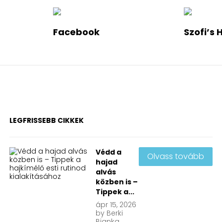
Facebook
Szofi’s 
LEGFRISSEBB CIKKEK
Védd a
Olvass tovább
hajad
alvás
közben is –
Tippek a...
ápr
15, 2026
by
Berki
Bianka