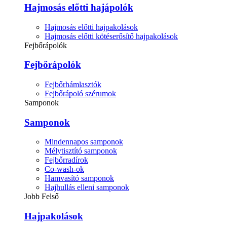
Hajmosás előtti hajápolók
Hajmosás előtti hajpakolások
Hajmosás előtti kötéserősítő hajpakolások
Fejbőrápolók
Fejbőrápolók
Fejbőrhámlasztók
Fejbőrápoló szérumok
Samponok
Samponok
Mindennapos samponok
Mélytisztító samponok
Fejbőrradírok
Co-wash-ok
Hamvasító samponok
Hajhullás elleni samponok
Jobb Felső
Hajpakolások