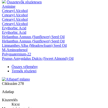
Összetevők részletesen
Arginine
Cetearyl Alcohol
Cetearyl Alcohol
Cetearyl Alcohol
Cetearyl Alcohol
Erythorbic Acid
Erythorbic Acid
Helianthus Annuus (Sunflower) Seed Oil
Helianthus Annuus (Sunflower) Seed Oil
Limnanthes Alba (Meadowfoam) Seed Oil
M-Aminophenol
Polyquaternium-22
Prunus Amygdalus Dulcis (Sweet Almond) Oil
Összes vélemény
Termék részletei
Cikkszám
278
Adatlap
Kiszerelés
Kicsi