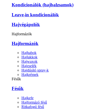
Kondicionálók (hajbalzsamok)
Leave-in kondicionálók
Hajvégápolók
Hajformázók
Hajformázók
Hajhabok
Hajlakkok
Hajwaxok
Hajzselék
Hajdúsító spray-k
Hajkrémek
Fésűk
Fésűk
Hajkefe
Hajformázó fésű
Ritkafogú fésű