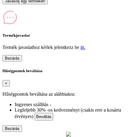
Javasolj egy terméket!
Termékjavaslat
Termék javaslathoz kérlek jelentkezz be
itt.
Bezárás
Hűségpontok beváltása
×
Hűségpontok beváltása az alábbiakra:
Ingyenes szállítás -
Legfeljebb 30% -os kedvezményt (csakis erre a kosárra
érvényes)
Beváltás
Bezárás