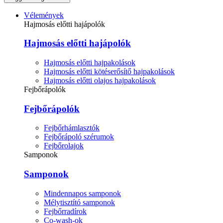
Vélemények
Hajmosás előtti hajápolók
Hajmosás előtti hajápolók
Hajmosás előtti hajpakolások
Hajmosás előtti kötéserősítő hajpakolások
Hajmosás előtti olajos hajpakolások
Fejbőrápolók
Fejbőrápolók
Fejbőrhámlasztók
Fejbőrápoló szérumok
Fejbőrolajok
Samponok
Samponok
Mindennapos samponok
Mélytisztító samponok
Fejbőrradírok
Co-wash-ok