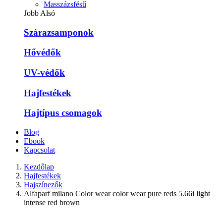
Masszázsfésű
Jobb Alsó
Szárazsamponok
Hővédők
UV-védők
Hajfestékek
Hajtípus csomagok
Blog
Ebook
Kapcsolat
Kezdőlap
Hajfestékek
Hajszínezők
Alfaparf milano Color wear color wear pure reds 5.66i light
intense red brown