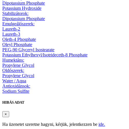
Dipotassium Phosphate
Potassium Hydroxide
Stabilizátorok:
Dipotassium Phosphate
Emulgeálószerek:
Laureth-2
Laureth-3
Oleth-4 Phosphate
Oleyl Phosphate
PEG-90 Glyceryl Isostearate
Potassium Ethylhexyl/Isotrideceth-8 Phosphate
Humektáns:
Propylene Glycol
Oldószerek:
Propylene Glycol
Water / Aqua
Antioxidánsok:
Sodium Sulfite
HIBÁS ADAT
×
Ha üzenetet szeretne hagyni, kérjük, jelentkezzen be
ide.