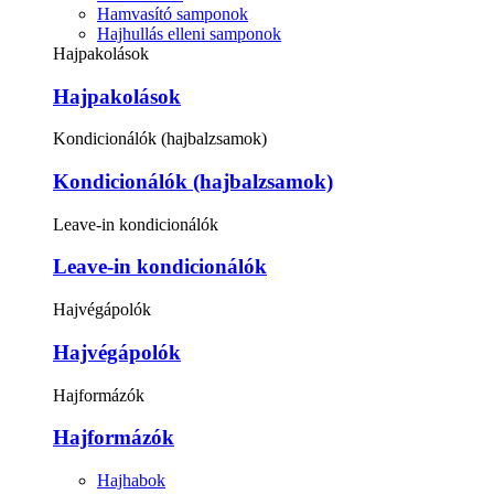
Hamvasító samponok
Hajhullás elleni samponok
Hajpakolások
Hajpakolások
Kondicionálók (hajbalzsamok)
Kondicionálók (hajbalzsamok)
Leave-in kondicionálók
Leave-in kondicionálók
Hajvégápolók
Hajvégápolók
Hajformázók
Hajformázók
Hajhabok