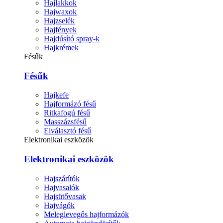
Hajlakkok
Hajwaxok
Hajzselék
Hajfények
Hajdúsító spray-k
Hajkrémek
Fésűk
Fésűk
Hajkefe
Hajformázó fésű
Ritkafogú fésű
Masszázsfésű
Elválasztó fésű
Elektronikai eszközök
Elektronikai eszközök
Hajszárítók
Hajvasalók
Hajsütővasak
Hajvágók
Meleglevegős hajformázók