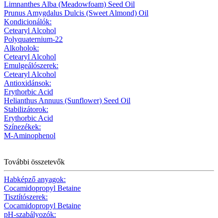
Limnanthes Alba (Meadowfoam) Seed Oil
Prunus Amygdalus Dulcis (Sweet Almond) Oil
Kondicionálók:
Cetearyl Alcohol
Polyquaternium-22
Alkoholok:
Cetearyl Alcohol
Emulgeálószerek:
Cetearyl Alcohol
Antioxidánsok:
Erythorbic Acid
Helianthus Annuus (Sunflower) Seed Oil
Stabilizátorok:
Erythorbic Acid
Színezékek:
M-Aminophenol
További összetevők
Habképző anyagok:
Cocamidopropyl Betaine
Tisztítószerek:
Cocamidopropyl Betaine
pH-szabályozók: