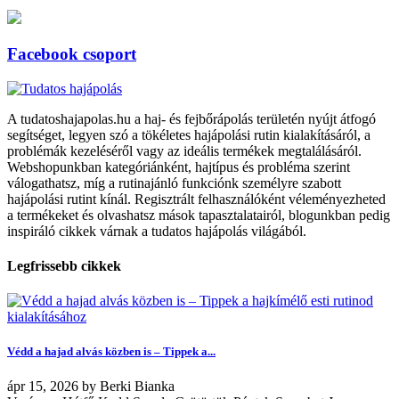
Facebook csoport
A tudatoshajapolas.hu a haj- és fejbőrápolás területén nyújt átfogó
segítséget, legyen szó a tökéletes hajápolási rutin kialakításáról, a
problémák kezeléséről vagy az ideális termékek megtalálásáról.
Webshopunkban kategóriánként, hajtípus és probléma szerint
válogathatsz, míg a rutinajánló funkciónk személyre szabott
hajápolási rutint kínál. Regisztrált felhasználóként véleményezheted
a termékeket és olvashatsz mások tapasztalatairól, blogunkban pedig
inspiráló cikkek várnak a tudatos hajápolás világából.
Legfrissebb cikkek
Védd a hajad alvás közben is – Tippek a...
ápr
15, 2026
by
Berki Bianka