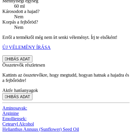
Mennyiségi egység
60 ml
Károsodott a hajad?
Nem
Korpás a fejbőröd?
Nem
Erről a termékről még nem írt senki véleményt. Írj te elsőként!
ÚJ VÉLEMÉNY ÍRÁSA

HIBÁS ADAT
Összetevők részletesen
Kattints az összetevőkre, hogy megtudd, hogyan hatnak a hajadra és
a fejbőrödre!
Aktív hatóanyagok

HIBÁS ADAT
Aminosavak:
Arginine
Emolliensek:
Cetearyl Alcohol
Helianthus Annuus (Sunflower) Seed Oil