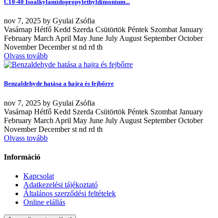
C10-40 Isoalkylamidopropylethyldimonium...
nov
7, 2025
by
Gyulai Zsófia
Vasárnap Hétfő Kedd Szerda Csütörtök Péntek Szombat January
February March April May June July August September October
November December st nd rd th
Olvass tovább
Benzaldehyde hatása a hajra és fejbőrre
nov
7, 2025
by
Gyulai Zsófia
Vasárnap Hétfő Kedd Szerda Csütörtök Péntek Szombat January
February March April May June July August September October
November December st nd rd th
Olvass tovább
Információ
Kapcsolat
Adatkezelési tájékoztató
Általános szerződési feltételek
Online elállás