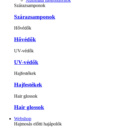
Automata hajgöndörítők
Szárazsamponok
Szárazsamponok
Hővédők
Hővédők
UV-védők
UV-védők
Hajfestékek
Hajfestékek
Hair glossok
Hair glossok
Webshop
Hajmosás előtti hajápolók