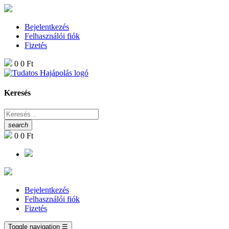
Bejelentkezés
Felhasználói fiók
Fizetés
0
0 Ft
Keresés
search
0
0 Ft
Bejelentkezés
Felhasználói fiók
Fizetés
Toggle navigation
☰