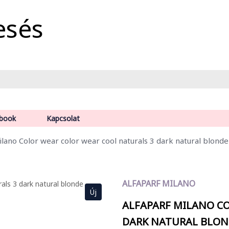
esés
book
Kapcsolat
ilano Color wear color wear cool naturals 3 dark natural blonde
ALFAPARF MILANO
Új
ALFAPARF MILANO C
DARK NATURAL BLO