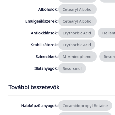
Alkoholok:
Cetearyl Alcohol
Emulgeálószerek:
Cetearyl Alcohol
Antioxidánsok:
Erythorbic Acid
Helian
Stabilizátorok:
Erythorbic Acid
Színezékek:
M-Aminophenol
Resor
Illatanyagok:
Resorcinol
További összetevők
Habképző anyagok:
Cocamidopropyl Betaine