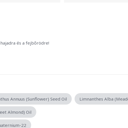
hajadra és a fejbőrödre!
thus Annuus (Sunflower) Seed Oil
Limnanthes Alba (Mead
eet Almond) Oil
uaternium-22