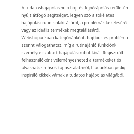
A tudatoshajapolas.hu a haj- és fejbőrápolás területén
nyújt átfogó segítséget, legyen szó a tökéletes
hajápolási rutin kialakításáról, a problémák kezeléséről
vagy az ideális termékek megtalálásáról.
Webshopunkban kategóriánként, hajtípus és probléma
szerint válogathatsz, míg a rutinajánló funkciónk
személyre szabott hajápolási rutint kínál. Regisztrált
felhasználóként véleményezheted a termékeket és
olvashatsz mások tapasztalatairól, blogunkban pedig
inspiráló cikkek várnak a tudatos hajápolás világából.