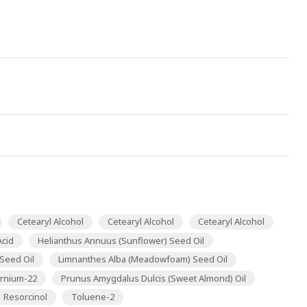
Cetearyl Alcohol
Cetearyl Alcohol
Cetearyl Alcohol
Acid
Helianthus Annuus (Sunflower) Seed Oil
Seed Oil
Limnanthes Alba (Meadowfoam) Seed Oil
rnium-22
Prunus Amygdalus Dulcis (Sweet Almond) Oil
Resorcinol
Toluene-2