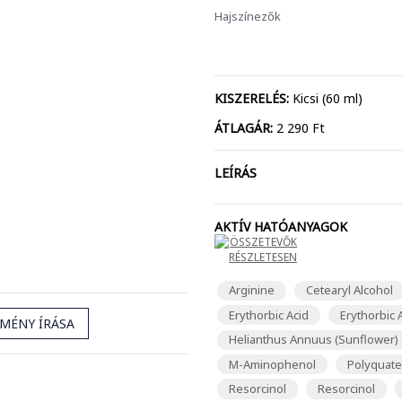
Hajszínezők
KISZERELÉS:
Kicsi (60 ml)
ÁTLAGÁR:
2 290 Ft
LEÍRÁS
AKTÍV HATÓANYAGOK
ÖSSZETEVŐK
RÉSZLETESEN
Arginine
Cetearyl Alcohol
Erythorbic Acid
Erythorbic 
EMÉNY ÍRÁSA
Helianthus Annuus (Sunflower) 
M-Aminophenol
Polyquate
Resorcinol
Resorcinol