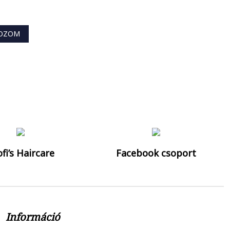
KOZOM
fel a hírlevelünkre!
fi’s Haircare
Facebook csoport
Információ