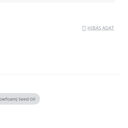

HIBÁS ADAT
owfoam) Seed Oil