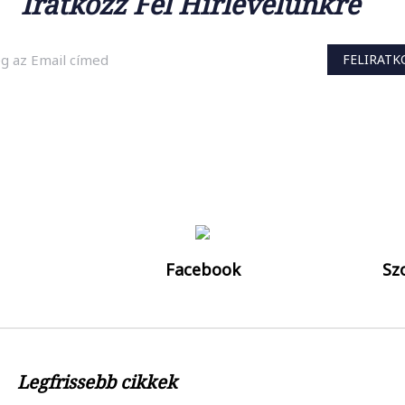
Iratkozz Fel Hírlevelünkre
FELIRAT
felkapottabb termékekről és a legújabb hajápolási trendekről, iratkozz 
Facebook
Szo
Legfrissebb cikkek