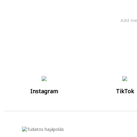
Ha értesülnél a leg
Instagram
TikTok