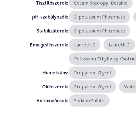
Tisztítószerek:
Cocamidopropyl Betaine
pH-szabályozók:
Dipotassium Phosphate
Stabilizátorok:
Dipotassium Phosphate
Emulgeálószerek:
Laureth-2
Laureth-3
Potassium Ethylhexyl/Isotri
Humektáns:
Propylene Glycol
Oldószerek:
Propylene Glycol
Water
Antioxidánsok:
Sodium Sulfite