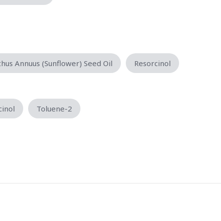
thus Annuus (Sunflower) Seed Oil
Resorcinol
cinol
Toluene-2