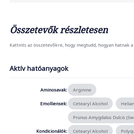
Összetevők részletesen
Kattints az összetevőkre, hogy megtudd, hogyan hatnak a 
Aktív hatóanyagok
Aminosavak:
Arginine
Emolliensek:
Cetearyl Alcohol
Helian
Prunus Amygdalus Dulcis (Sw
Kondicionálók:
Cetearyl Alcohol
Polyq