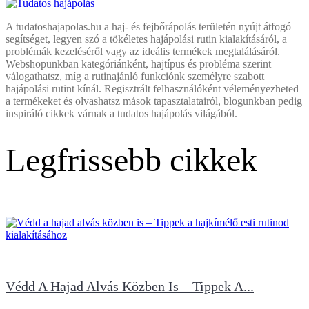
A tudatoshajapolas.hu a haj- és fejbőrápolás területén nyújt átfogó
segítséget, legyen szó a tökéletes hajápolási rutin kialakításáról, a
problémák kezeléséről vagy az ideális termékek megtalálásáról.
Webshopunkban kategóriánként, hajtípus és probléma szerint
válogathatsz, míg a rutinajánló funkciónk személyre szabott
hajápolási rutint kínál. Regisztrált felhasználóként véleményezheted
a termékeket és olvashatsz mások tapasztalatairól, blogunkban pedig
inspiráló cikkek várnak a tudatos hajápolás világából.
Legfrissebb cikkek
Védd A Hajad Alvás Közben Is – Tippek A...