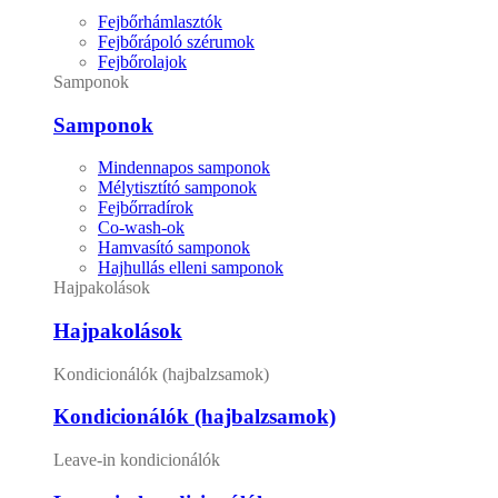
Fejbőrhámlasztók
Fejbőrápoló szérumok
Fejbőrolajok
Samponok
Samponok
Mindennapos samponok
Mélytisztító samponok
Fejbőrradírok
Co-wash-ok
Hamvasító samponok
Hajhullás elleni samponok
Hajpakolások
Hajpakolások
Kondicionálók (hajbalzsamok)
Kondicionálók (hajbalzsamok)
Leave-in kondicionálók