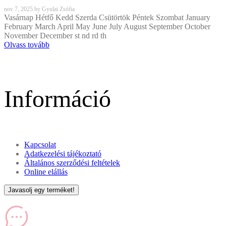
nov
7, 2025
by
Gyulai Zsófia
Vasárnap Hétfő Kedd Szerda Csütörtök Péntek Szombat January
February March April May June July August September October
November December st nd rd th
Olvass tovább
Információ
Kapcsolat
Adatkezelési tájékoztató
Általános szerződési feltételek
Online elállás
Javasolj egy terméket!