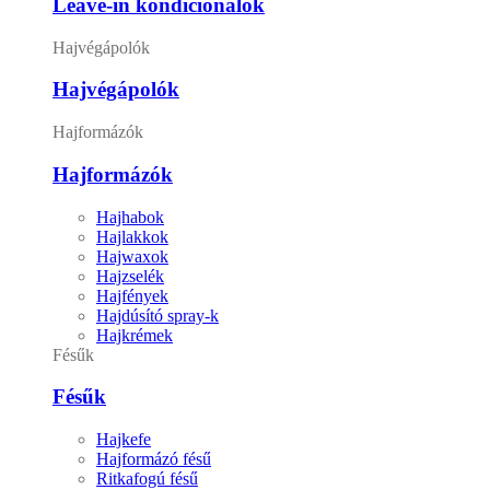
Leave-in kondicionálók
Hajvégápolók
Hajvégápolók
Hajformázók
Hajformázók
Hajhabok
Hajlakkok
Hajwaxok
Hajzselék
Hajfények
Hajdúsító spray-k
Hajkrémek
Fésűk
Fésűk
Hajkefe
Hajformázó fésű
Ritkafogú fésű