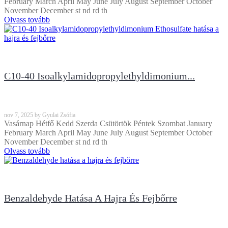
February March April May June July August September October
November December st nd rd th
Olvass tovább
C10-40 Isoalkylamidopropylethyldimonium...
nov
7, 2025
by
Gyulai Zsófia
Vasárnap Hétfő Kedd Szerda Csütörtök Péntek Szombat January
February March April May June July August September October
November December st nd rd th
Olvass tovább
Benzaldehyde Hatása A Hajra És Fejbőrre