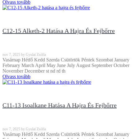
Olvass tovább
C12-15 Alketh-2 Hatása A Hajra És Fejbőrre
nov
7, 2025
by
Gyulai Zsófia
Vasárnap Hétfő Kedd Szerda Csütörtök Péntek Szombat January
February March April May June July August September October
November December st nd rd th
Olvass tovább
C11-13 Isoalkane Hatása A Hajra És Fejbőrre
nov
7, 2025
by
Gyulai Zsófia
Vasárnap Hétfő Kedd Szerda Csütörtök Péntek Szombat January