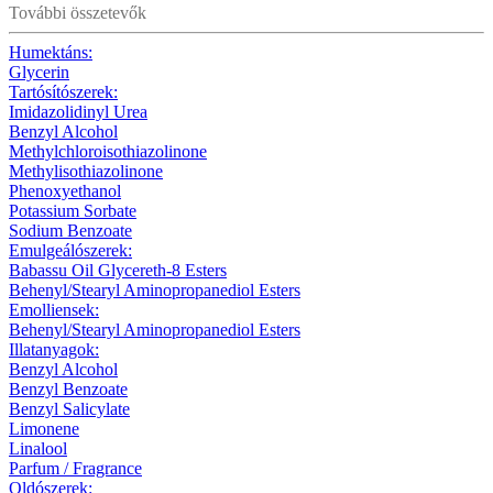
További összetevők
Humektáns:
Glycerin
Tartósítószerek:
Imidazolidinyl Urea
Benzyl Alcohol
Methylchloroisothiazolinone
Methylisothiazolinone
Phenoxyethanol
Potassium Sorbate
Sodium Benzoate
Emulgeálószerek:
Babassu Oil Glycereth-8 Esters
Behenyl/Stearyl Aminopropanediol Esters
Emolliensek:
Behenyl/Stearyl Aminopropanediol Esters
Illatanyagok:
Benzyl Alcohol
Benzyl Benzoate
Benzyl Salicylate
Limonene
Linalool
Parfum / Fragrance
Oldószerek: