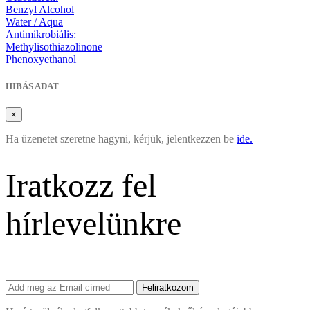
Benzyl Alcohol
Water / Aqua
Antimikrobiális:
Methylisothiazolinone
Phenoxyethanol
HIBÁS ADAT
×
Ha üzenetet szeretne hagyni, kérjük, jelentkezzen be
ide.
Iratkozz fel
hírlevelünkre
Feliratkozom