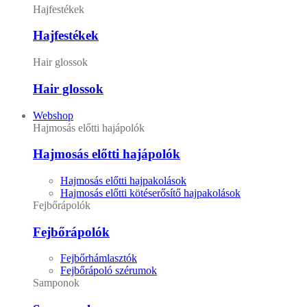
Hajfestékek
Hajfestékek
Hair glossok
Hair glossok
Webshop
Hajmosás előtti hajápolók
Hajmosás előtti hajápolók
Hajmosás előtti hajpakolások
Hajmosás előtti kötéserősítő hajpakolások
Fejbőrápolók
Fejbőrápolók
Fejbőrhámlasztók
Fejbőrápoló szérumok
Samponok