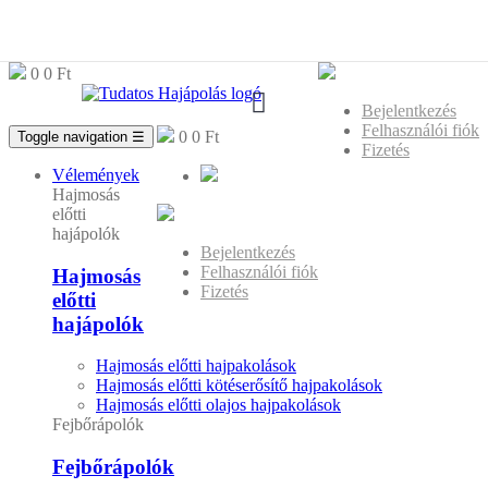
0
0 Ft
Bejelentkezés
Felhasználói fiók
0
0 Ft
Toggle navigation
☰
Fizetés
Vélemények
Hajmosás
előtti
hajápolók
Bejelentkezés
Felhasználói fiók
Hajmosás
Fizetés
előtti
hajápolók
Hajmosás előtti hajpakolások
Hajmosás előtti kötéserősítő hajpakolások
Hajmosás előtti olajos hajpakolások
Fejbőrápolók
Fejbőrápolók