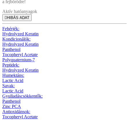
a fejbőrödre!
Aktív hatóanyagok

HIBÁS ADAT
Fehérjék:
Hydrolyzed Keratin
Kondicionálók:
Hydrolyzed Keratin
Panthenol
Tocopheryl Acetate
Polyquaternium-7
Peptidek:
Hydrolyzed Keratin
Humektáns:
Lactic Acid
Savak:
Lactic Acid
Gyulladáscsökkentők:
Panthenol
Zinc PCA
Antioxidánsok:
Tocopheryl Acetate