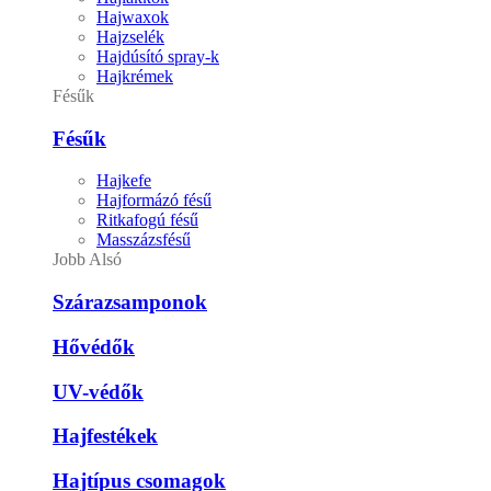
Hajwaxok
Hajzselék
Hajdúsító spray-k
Hajkrémek
Fésűk
Fésűk
Hajkefe
Hajformázó fésű
Ritkafogú fésű
Masszázsfésű
Jobb Alsó
Szárazsamponok
Hővédők
UV-védők
Hajfestékek
Hajtípus csomagok