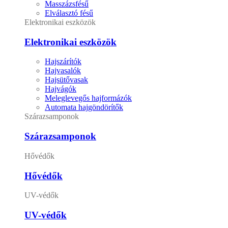
Masszázsfésű
Elválasztó fésű
Elektronikai eszközök
Elektronikai eszközök
Hajszárítók
Hajvasalók
Hajsütővasak
Hajvágók
Meleglevegős hajformázók
Automata hajgöndörítők
Szárazsamponok
Szárazsamponok
Hővédők
Hővédők
UV-védők
UV-védők