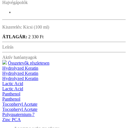
Hajvégápolók
Kiszerelés:
Kicsi (100 ml)
ÁTLAGÁR:
2 330 Ft
Leírás
Aktív hatóanyagok
Összetevők részletesen
Hydrolyzed Keratin
Hydrolyzed Keratin
Hydrolyzed Keratin
Lactic Acid
Lactic Acid
Panthenol
Panthenol
Tocopheryl Acetate
Tocopheryl Acetate
Polyquaternium-7
Zinc PCA