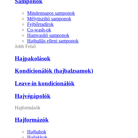
Samponok
Mindennapos samponok
Mélytisztító samponok
Fejbőrradírok
Co-wash-ok
Hamvasító samponok
Hajhullás elleni samponok
Jobb Felső
Hajpakolások
Kondicionálók (hajbalzsamok)
Leave-in kondicionálók
Hajvégápolók
Hajformázók
Hajformázók
Hajhabok
Hajlakkok