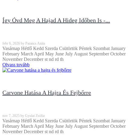
Így Óvd Meg A Hajad A Hideg Időben Is -...
febr
6, 2026
by
Parancs Anita
Vasárnap Hétfő Kedd Szerda Csütörtök Péntek Szombat January
February March April May June July August September October
November December st nd rd th
Olvass tovább
Carvone Hatása A Hajra És Fejbőrre
nov
7, 2025
by
Gyulai Zsófia
Vasárnap Hétfő Kedd Szerda Csütörtök Péntek Szombat January
February March April May June July August September October
November December st nd rd th