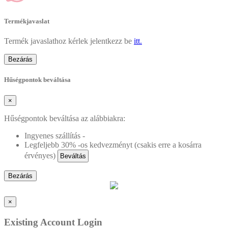
Termékjavaslat
Termék javaslathoz kérlek jelentkezz be
itt.
Bezárás
Hűségpontok beváltása
×
Hűségpontok beváltása az alábbiakra:
Ingyenes szállítás -
Legfeljebb 30% -os kedvezményt (csakis erre a kosárra
érvényes)
Beváltás
Bezárás
×
Existing Account Login