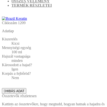
ÖSSZES VÉLEMÉNY
TERMÉK RÉSZLETEI
Cikkszám
1209
Adatlap
Kiszerelés
Kicsi
Mennyiségi egység
100 ml
Hajszál vastagsága
minden
Károsodott a hajad?
Igen
Korpás a fejbőröd?
Nem

HIBÁS ADAT
Összetevők részletesen
Kattints az összetevőkre, hogy megtudd, hogyan hatnak a hajadra és