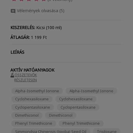
Vélemények olvasása (
5
)

KISZERELÉS:
Kicsi (100 ml)
ÁTLAGÁR:
1 199 Ft
LEÍRÁS
AKTÍV HATÓANYAGOK
ÖSSZETEVŐK
RÉSZLETESEN
Alpha-Isomethyl Ionone
Alpha-Isomethyl Ionone
Cyclohexasiloxane
Cyclohexasiloxane
Cyclopentasiloxane
Cyclopentasiloxane
Dimethiconol
Dimethiconol
Phenyl Trimethicone
Phenyl Trimethicone
Simmondsia Chinensis (Jojoba) Seed Oil
Trisiloxane