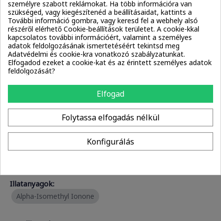
Összetevők részletesen
személyre szabott reklámokat. Ha több információra van
Biztos, hogy újra veszem
szükséged, vagy kiegészítenéd a beállításaidat, kattints a
További információ gombra, vagy keresd fel a webhely alsó
Amikor száraz hajamra használtam, akkor eléggé
részéről elérhető Cookie-beállítások területet. A cookie-kkal
Kattints az összetevőkre, hogy megtudd, hogyan hatnak
elnehezítette a hajvégeim. Viszont mióta hajmosás és leave-
kapcsolatos további információért, valamint a személyes
a hajadra és a fejbőrödre!
in után, szárítás előtt, viszem fel a hajamra. Azóta nem
adatok feldolgozásának ismertetéséért tekintsd meg
nehezíti el és még a hőtől is védi a hajam. Biztosan újra
Adatvédelmi és cookie-kra vonatkozó szabályzatunkat.
fogom venni, hisz kedvező áron van(így, hogy hajmosások
Elfogadod ezeket a cookie-kat és az érintett személyes adatok
után használom, sokáig elég), a hajam is szereti, jó ápolást
feldolgozását?
nyújt neki és még az illatát is szeretem.
Aktív hatóanyagok
HIBÁS ADAT

Elfogad
Folytassa elfogadás nélkül
Kondicionálók:
Alpha-Isomethyl Ionone
Cyclopentasiloxane
Konfigurálás
Sszczs
2025-10-06
Dimethiconol
Milyen a fejbőrtípusod?
Zsíros
Mennyire sűrű a hajad?
Kevés
Milyen vastagok a hajszálaid?
Vékony
Illatanyagok:
Károsodott a hajad?
Igen
Alpha-Isomethyl Ionone
Festett a hajad?
Nincs festve
Korpás a fejbőröd?
Nem