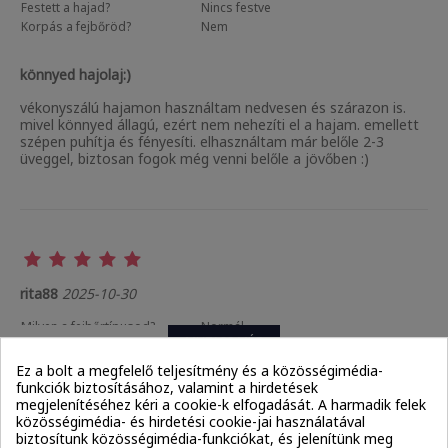
Festett a hajad?
Nincs festve
Korpás a fejbőröd?
Nem
könnyed hajolaj:)
vékonyszálú hajamon használtam nedvesen és szárazon is.
mivel könnyed állagú, ezért nem nehezíti el a hajam. emellett
szépen puhítja és fényesíti. elhasználtam már belőle 2-3
üveggel, biztosan fogok még venni belőle a jövőben :)
rita88
2025-10-30
Milyen a fejbőrtípusod?
Normál
MUTASS MÉG
Mennyire sűrű a hajad?
Normál
Milyen vastagok a hajszálaid?
Normál
Ez a bolt a megfelelő teljesítmény és a közösségimédia-
Károsodott a hajad?
Igen
funkciók biztosításához, valamint a hirdetések
Festett a hajad?
Nincs festve
megjelenítéséhez kéri a cookie-k elfogadását. A harmadik felek
közösségimédia- és hirdetési cookie-jai használatával
Korpás a fejbőröd?
Nem
biztosítunk közösségimédia-funkciókat, és jelenítünk meg