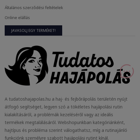
Általános szerződési feltételek
Online elállás
JAVASOLJ EGY TERMÉKET!
A tudatoshajapolas.hu a haj- és fejbőrápolás területén nyújt
átfogó segítséget, legyen szó a tökéletes hajápolási rutin
kialakításáról, a problémák kezeléséről vagy az ideális
termékek megtalálásáról. Webshopunkban kategóriánként,
hajtípus és probléma szerint válogathatsz, míg a rutinajánló
funkciónk személyre szabott hajápolási rutint kínál.