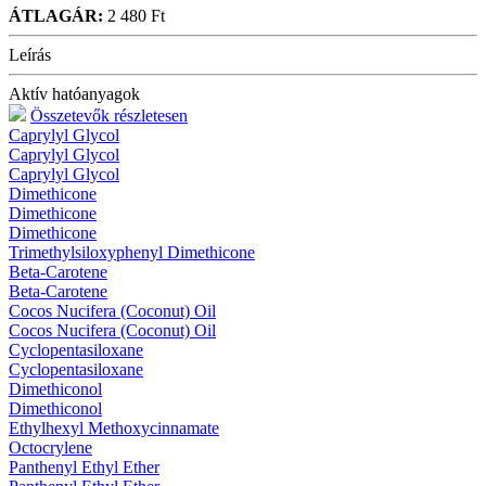
ÁTLAGÁR:
2 480 Ft
Leírás
Aktív hatóanyagok
Összetevők részletesen
Caprylyl Glycol
Caprylyl Glycol
Caprylyl Glycol
Dimethicone
Dimethicone
Dimethicone
Trimethylsiloxyphenyl Dimethicone
Beta-Carotene
Beta-Carotene
Cocos Nucifera (Coconut) Oil
Cocos Nucifera (Coconut) Oil
Cyclopentasiloxane
Cyclopentasiloxane
Dimethiconol
Dimethiconol
Ethylhexyl Methoxycinnamate
Octocrylene
Panthenyl Ethyl Ether