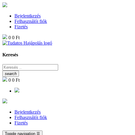
Bejelentkezés
Felhasználói fiók
Fizetés
0
0 Ft
Keresés
search
0
0 Ft
Bejelentkezés
Felhasználói fiók
Fizetés
Toggle navigation
☰