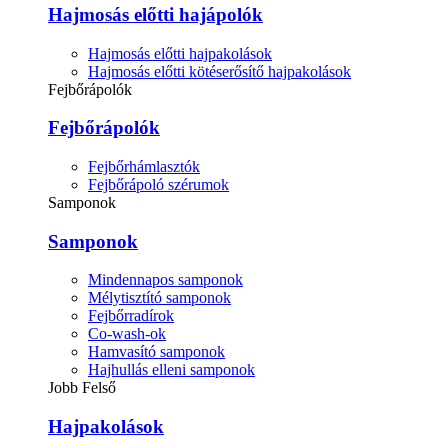
Hajmosás előtti hajápolók
Hajmosás előtti hajpakolások
Hajmosás előtti kötéserősítő hajpakolások
Fejbőrápolók
Fejbőrápolók
Fejbőrhámlasztók
Fejbőrápoló szérumok
Samponok
Samponok
Mindennapos samponok
Mélytisztító samponok
Fejbőrradírok
Co-wash-ok
Hamvasító samponok
Hajhullás elleni samponok
Jobb Felső
Hajpakolások