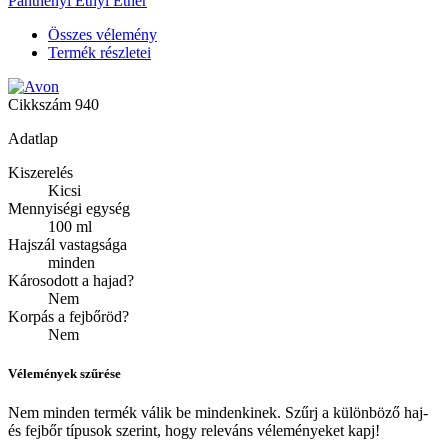
Panthenyl Ethyl Ether
Összes vélemény
Termék részletei
Cikkszám
940
Adatlap
Kiszerelés
Kicsi
Mennyiségi egység
100 ml
Hajszál vastagsága
minden
Károsodott a hajad?
Nem
Korpás a fejbőröd?
Nem
Vélemények szűrése
Nem minden termék válik be mindenkinek. Szűrj a különböző haj-
és fejbőr típusok szerint, hogy releváns véleményeket kapj!