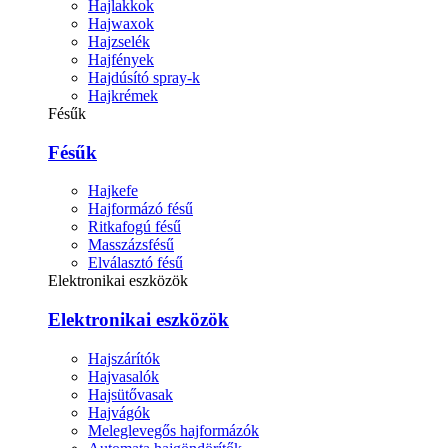
Hajlakkok
Hajwaxok
Hajzselék
Hajfények
Hajdúsító spray-k
Hajkrémek
Fésűk
Fésűk
Hajkefe
Hajformázó fésű
Ritkafogú fésű
Masszázsfésű
Elválasztó fésű
Elektronikai eszközök
Elektronikai eszközök
Hajszárítók
Hajvasalók
Hajsütővasak
Hajvágók
Meleglevegős hajformázók