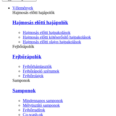
Vélemények
Hajmosás előtti hajápolók
Hajmosás előtti hajápolók
Hajmosás előtti hajpakolások
Hajmosás előtti kötéserősítő hajpakolások
Hajmosás előtti olajos hajpakolások
Fejbőrápolók
Fejbőrápolók
Fejbőrhámlasztók
Fejbőrápoló szérumok
Fejbőrolajok
Samponok
Samponok
Mindennapos samponok
Mélytisztító samponok
Fejbőrradírok
Co-wash-ok