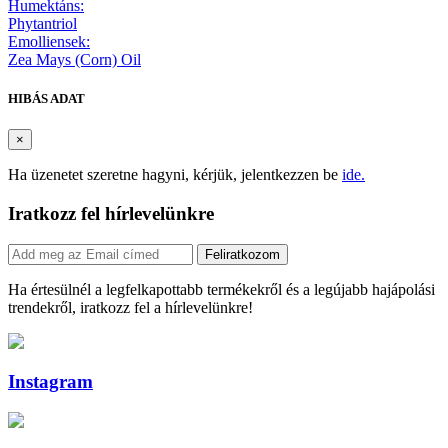
Humektáns:
Phytantriol
Emolliensek:
Zea Mays (Corn) Oil
HIBÁS ADAT
×
Ha üzenetet szeretne hagyni, kérjük, jelentkezzen be
ide.
Iratkozz fel hírlevelünkre
Feliratkozom
Ha értesülnél a legfelkapottabb termékekről és a legújabb hajápolási
trendekről, iratkozz fel a hírlevelünkre!
Instagram