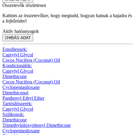
Összetevők részletesen
Kattints az összetevőkre, hogy megtudd, hogyan hatnak a hajadra és
a fejbőrödre!
Aktív hatóanyagok

HIBÁS ADAT
Emolliensek:
Caprylyl Glycol
Cocos Nucifera (Coconut) Oil
Kondicionálók:
Caprylyl Glycol
Dimethicone
Cocos Nucifera (Coconut) Oil
Cyclopentasiloxane
Dimethiconol
Panthenyl Ethyl Ether
Tartósítószerek:
Caprylyl Glycol
Szilikonok:
Dimethicone
Trimethylsiloxyphenyl Dimethicone
Cyclopentasiloxane