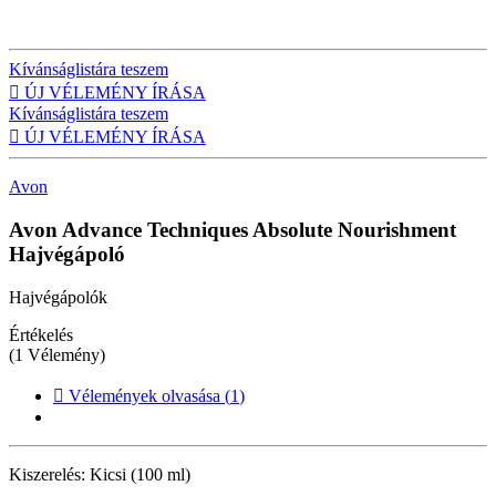
Kívánságlistára teszem

ÚJ VÉLEMÉNY ÍRÁSA
Kívánságlistára teszem

ÚJ VÉLEMÉNY ÍRÁSA
Avon
Avon Advance Techniques Absolute Nourishment
Hajvégápoló
Hajvégápolók
Értékelés
(1 Vélemény)

Vélemények olvasása (
1
)
Kiszerelés:
Kicsi (100 ml)