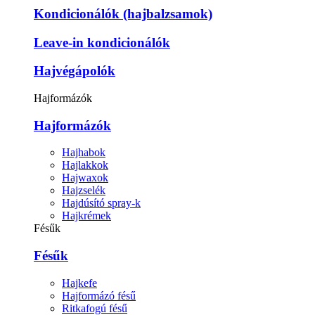
Kondicionálók (hajbalzsamok)
Leave-in kondicionálók
Hajvégápolók
Hajformázók
Hajformázók
Hajhabok
Hajlakkok
Hajwaxok
Hajzselék
Hajdúsító spray-k
Hajkrémek
Fésűk
Fésűk
Hajkefe
Hajformázó fésű
Ritkafogú fésű