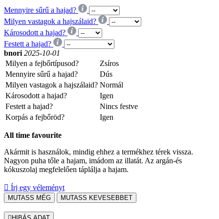
Mennyire sűrű a hajad?
Milyen vastagok a hajszálaid?
Károsodott a hajad?
Festett a hajad?
bnori
2025-10-01
Milyen a fejbőrtípusod?
Zsíros
Mennyire sűrű a hajad?
Dús
Milyen vastagok a hajszálaid?
Normál
Károsodott a hajad?
Igen
Festett a hajad?
Nincs festve
Korpás a fejbőröd?
Igen
All time favourite
Akármit is használok, mindig ehhez a termékhez térek vissza.
Nagyon puha tőle a hajam, imádom az illatát. Az argán-és
kókuszolaj megfelelően táplálja a hajam.

Írj egy véleményt
MUTASS MÉG
MUTASS KEVESEBBET

HIBÁS ADAT