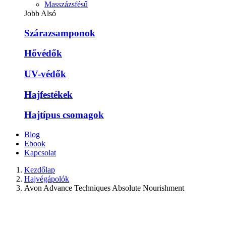
Masszázsfésű
Jobb Alsó
Szárazsamponok
Hővédők
UV-védők
Hajfestékek
Hajtípus csomagok
Blog
Ebook
Kapcsolat
Kezdőlap
Hajvégápolók
Avon Advance Techniques Absolute Nourishment