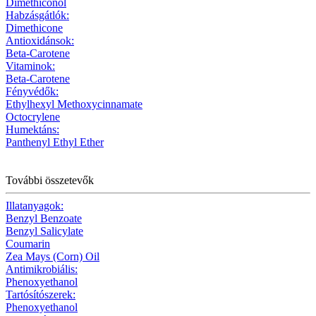
Dimethiconol
Habzásgátlók:
Dimethicone
Antioxidánsok:
Beta-Carotene
Vitaminok:
Beta-Carotene
Fényvédők:
Ethylhexyl Methoxycinnamate
Octocrylene
Humektáns:
Panthenyl Ethyl Ether
További összetevők
Illatanyagok:
Benzyl Benzoate
Benzyl Salicylate
Coumarin
Zea Mays (Corn) Oil
Antimikrobiális:
Phenoxyethanol
Tartósítószerek:
Phenoxyethanol