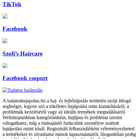
TikTok
Facebook
Szofi’s Haircare
Facebook csoport
A tudatoshajapolas.hu a haj- és fejbőrápolás területén nyújt átfogó
segítséget, legyen szó a tökéletes hajápolási rutin kialakításáról, a
problémák kezeléséről vagy az ideális termékek megtalálásáról.
Webshopunkban kategóriánként, hajtípus és probléma szerint
válogathatsz, míg a rutinajánló funkciónk személyre szabott
hajápolási rutint kínál. Regisztrált felhasználóként véleményezheted
a termékeket és olvashatsz mások tapasztalatairól, blogunkban pedig