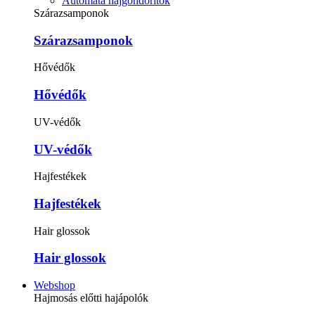
Automata hajgöndörítők
Szárazsamponok
Szárazsamponok
Hővédők
Hővédők
UV-védők
UV-védők
Hajfestékek
Hajfestékek
Hair glossok
Hair glossok
Webshop
Hajmosás előtti hajápolók