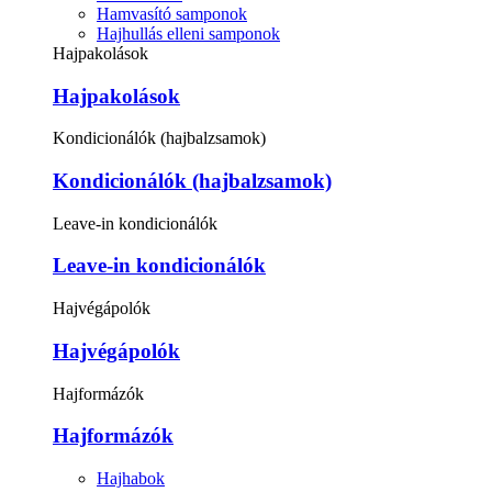
Hamvasító samponok
Hajhullás elleni samponok
Hajpakolások
Hajpakolások
Kondicionálók (hajbalzsamok)
Kondicionálók (hajbalzsamok)
Leave-in kondicionálók
Leave-in kondicionálók
Hajvégápolók
Hajvégápolók
Hajformázók
Hajformázók
Hajhabok