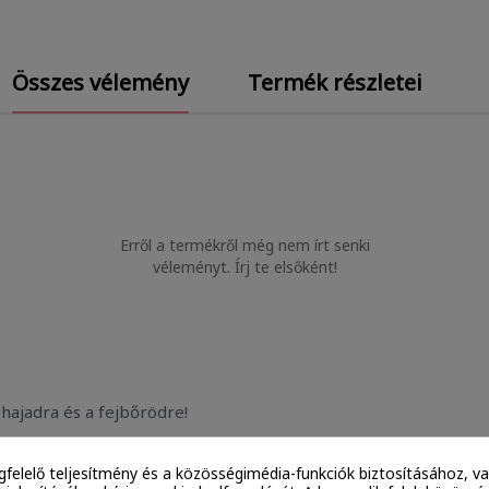
Összes vélemény
Termék részletei
Erről a termékről még nem írt senki
véleményt. Írj te elsőként!
hajadra és a fejbőrödre!
gfelelő teljesítmény és a közösségimédia-funkciók biztosításához, va