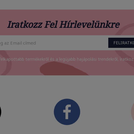
Iratkozz Fel Hírlevelünkre
FELIRAT
felkapottabb termékekről és a legújabb hajápolási trendekről, iratkozz 