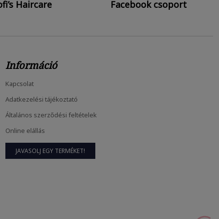
fi’s Haircare
Facebook csoport
Információ
Kapcsolat
Hajnövesztő Kihívás: 10 Hét, Amiben...
Adatkezelési tájékoztató
febr
24, 2026
Általános szerződési feltételek
Online elállás
A Hajnövesztés Tudománya És A Belső...
JAVASOLJ EGY TERMÉKET!
febr
23, 2026