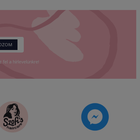
KOZOM
fel a hírlevelünkre!