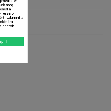
gimédia- és
ítünk meg
tenéd a
 részéről
ért, valamint a
okie-kra
es adatok
ogad