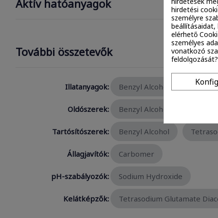
Aktív hatóanyagok
hirdetések meg
hirdetési cook
személyre szab
beállításaidat
elérhető Cooki
személyes ada
További összetevők
vonatkozó szab
feldolgozását?
Konfi
Illatanyagok:
Benzyl Alcohol
Coumar
Oldószerek:
Benzyl Alcohol
Water /
Tartósítószerek:
Benzyl Alcohol
Tetraso
Állagjavítók:
Carbomer
pH-szabályozók:
Sodium Hydroxide
Kelátképzők:
Tetrasodium Glutamate Diac