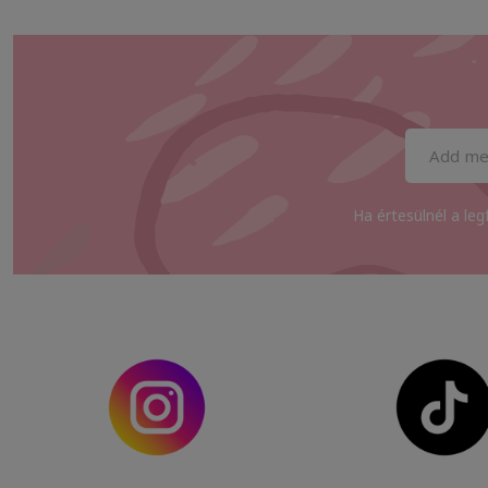
Ha értesülnél a leg