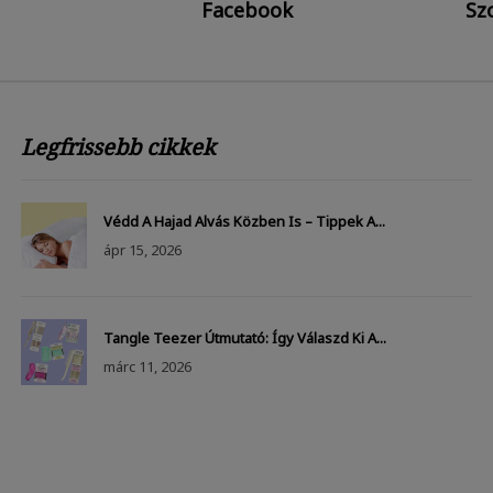
Facebook
Szo
Legfrissebb cikkek
Védd A Hajad Alvás Közben Is – Tippek A...
ápr
15, 2026
Tangle Teezer Útmutató: Így Válaszd Ki A...
márc
11, 2026