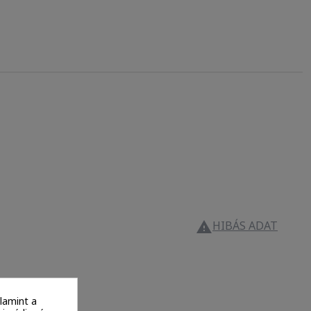
HIBÁS ADAT

lamint a