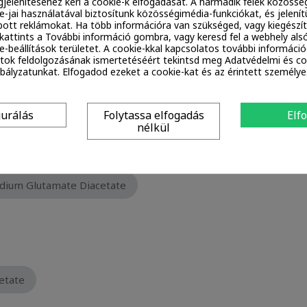
jelenítéséhez kéri a cookie-k elfogadását. A harmadik felek közössé
ie-jai használatával biztosítunk közösségimédia-funkciókat, és jelen
ott reklámokat. Ha több információra van szükséged, vagy kiegészí
, kattints a További információ gombra, vagy keresd fel a webhely alsó
e-beállítások területet. A cookie-kkal kapcsolatos további információ
tok feldolgozásának ismertetéséért tekintsd meg Adatvédelmi és co
ályzatunkat. Elfogadod ezeket a cookie-kat és az érintett személy
gurálás
Folytassa elfogadás
Elf
in
Parfum / Fragrance
nélkül
 Aqua
dium Glutamate Diacetate
etate