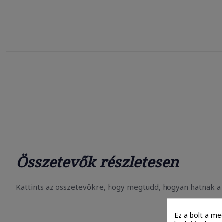
Összetevők részletesen
Kattints az összetevőkre, hogy megtudd, hogyan hatnak a 
Ez a bolt a me