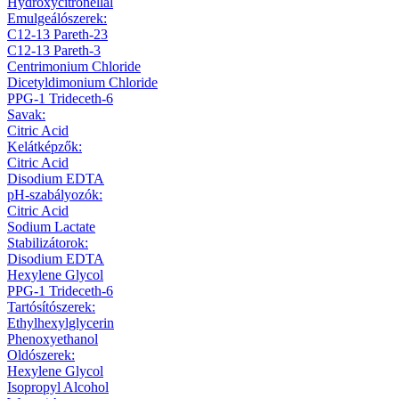
Hydroxycitronellal
Emulgeálószerek:
C12-13 Pareth-23
C12-13 Pareth-3
Centrimonium Chloride
Dicetyldimonium Chloride
PPG-1 Trideceth-6
Savak:
Citric Acid
Kelátképzők:
Citric Acid
Disodium EDTA
pH-szabályozók:
Citric Acid
Sodium Lactate
Stabilizátorok:
Disodium EDTA
Hexylene Glycol
PPG-1 Trideceth-6
Tartósítószerek:
Ethylhexylglycerin
Phenoxyethanol
Oldószerek:
Hexylene Glycol
Isopropyl Alcohol