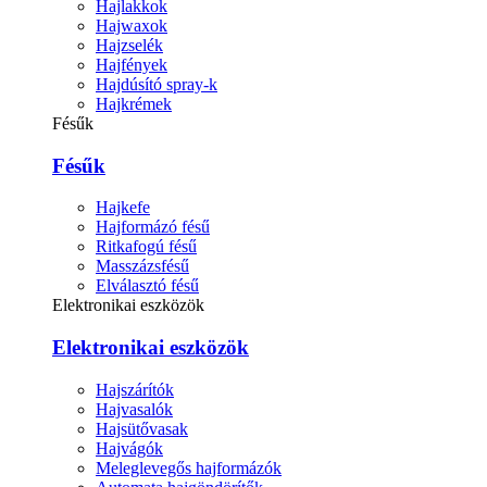
Hajlakkok
Hajwaxok
Hajzselék
Hajfények
Hajdúsító spray-k
Hajkrémek
Fésűk
Fésűk
Hajkefe
Hajformázó fésű
Ritkafogú fésű
Masszázsfésű
Elválasztó fésű
Elektronikai eszközök
Elektronikai eszközök
Hajszárítók
Hajvasalók
Hajsütővasak
Hajvágók
Meleglevegős hajformázók