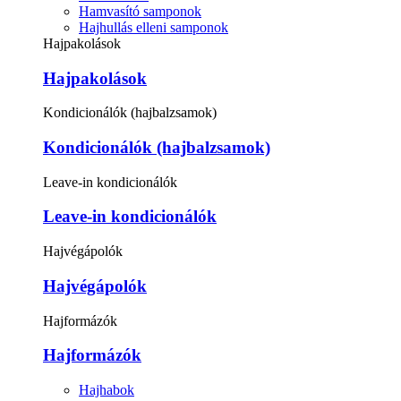
Hamvasító samponok
Hajhullás elleni samponok
Hajpakolások
Hajpakolások
Kondicionálók (hajbalzsamok)
Kondicionálók (hajbalzsamok)
Leave-in kondicionálók
Leave-in kondicionálók
Hajvégápolók
Hajvégápolók
Hajformázók
Hajformázók
Hajhabok