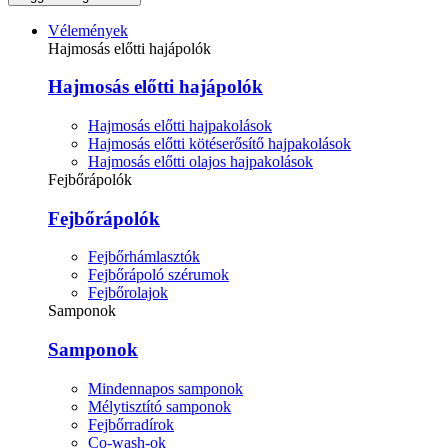
Vélemények
Hajmosás előtti hajápolók
Hajmosás előtti hajápolók
Hajmosás előtti hajpakolások
Hajmosás előtti kötéserősítő hajpakolások
Hajmosás előtti olajos hajpakolások
Fejbőrápolók
Fejbőrápolók
Fejbőrhámlasztók
Fejbőrápoló szérumok
Fejbőrolajok
Samponok
Samponok
Mindennapos samponok
Mélytisztító samponok
Fejbőrradírok
Co-wash-ok