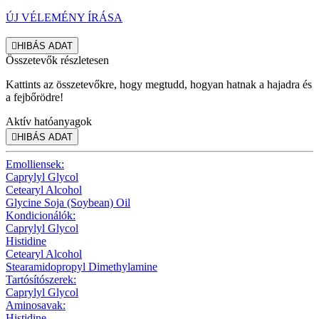
ÚJ VÉLEMÉNY ÍRÁSA

HIBÁS ADAT
Összetevők részletesen
Kattints az összetevőkre, hogy megtudd, hogyan hatnak a hajadra és
a fejbőrödre!
Aktív hatóanyagok

HIBÁS ADAT
Emolliensek:
Caprylyl Glycol
Cetearyl Alcohol
Glycine Soja (Soybean) Oil
Kondicionálók:
Caprylyl Glycol
Histidine
Cetearyl Alcohol
Stearamidopropyl Dimethylamine
Tartósítószerek:
Caprylyl Glycol
Aminosavak:
Histidine