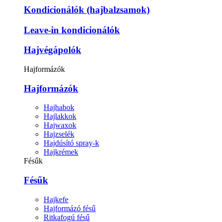
Kondicionálók (hajbalzsamok)
Leave-in kondicionálók
Hajvégápolók
Hajformázók
Hajformázók
Hajhabok
Hajlakkok
Hajwaxok
Hajzselék
Hajdúsító spray-k
Hajkrémek
Fésűk
Fésűk
Hajkefe
Hajformázó fésű
Ritkafogú fésű