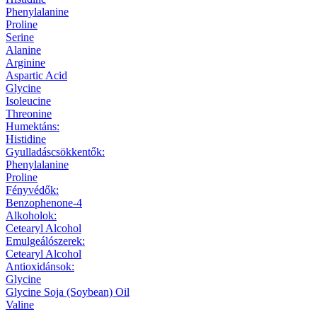
Phenylalanine
Proline
Serine
Alanine
Arginine
Aspartic Acid
Glycine
Isoleucine
Threonine
Humektáns:
Histidine
Gyulladáscsökkentők:
Phenylalanine
Proline
Fényvédők:
Benzophenone-4
Alkoholok:
Cetearyl Alcohol
Emulgeálószerek:
Cetearyl Alcohol
Antioxidánsok:
Glycine
Glycine Soja (Soybean) Oil
Valine