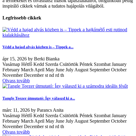
a termékeket és olvashatsz mások tapasztalatairól, blogunkban pedig
inspiráló cikkek várnak a tudatos hajápolás világából.
Legfrissebb cikkek
Védd a hajad alvás közben is – Tippek a...
ápr
15, 2026
by
Berki Bianka
Vasárnap Hétfő Kedd Szerda Csütörtök Péntek Szombat January
February March April May June July August September October
November December st nd rd th
Olvass tovább
Tangle Teezer útmutató: Így válaszd ki a...
márc
11, 2026
by
Parancs Anita
Vasárnap Hétfő Kedd Szerda Csütörtök Péntek Szombat January
February March April May June July August September October
November December st nd rd th
Olvass tovább