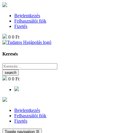
Bejelentkezés
Felhasználói fiók
Fizetés
0
0 Ft
Keresés
search
0
0 Ft
Bejelentkezés
Felhasználói fiók
Fizetés
Toggle navigation
☰