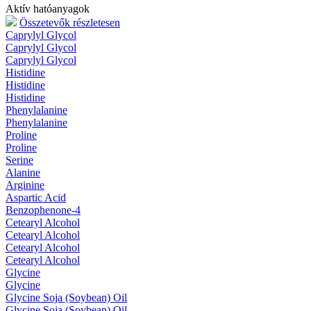
Aktív hatóanyagok
Összetevők részletesen
Caprylyl Glycol
Caprylyl Glycol
Caprylyl Glycol
Histidine
Histidine
Histidine
Phenylalanine
Phenylalanine
Proline
Proline
Serine
Alanine
Arginine
Aspartic Acid
Benzophenone-4
Cetearyl Alcohol
Cetearyl Alcohol
Cetearyl Alcohol
Cetearyl Alcohol
Glycine
Glycine
Glycine Soja (Soybean) Oil
Glycine Soja (Soybean) Oil