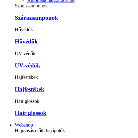
Automata hajgöndörítők
Szárazsamponok
Szárazsamponok
Hővédők
Hővédők
UV-védők
UV-védők
Hajfestékek
Hajfestékek
Hair glossok
Hair glossok
Webshop
Hajmosás előtti hajápolók