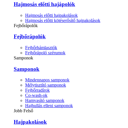
Hajmosás előtti hajápolók
Hajmosás előtti hajpakolások
Hajmosás előtti kötéserősítő hajpakolások
Fejbőrápolók
Fejbőrápolók
Fejbőrhámlasztók
Fejbőrápoló szérumok
Samponok
Samponok
Mindennapos samponok
Mélytisztító samponok
Fejbőrradírok
Co-wash-ok
Hamvasító samponok
Hajhullás elleni samponok
Jobb Felső
Hajpakolások