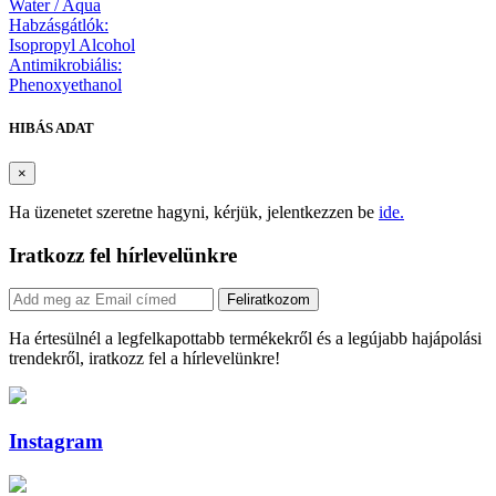
Water / Aqua
Habzásgátlók:
Isopropyl Alcohol
Antimikrobiális:
Phenoxyethanol
HIBÁS ADAT
×
Ha üzenetet szeretne hagyni, kérjük, jelentkezzen be
ide.
Iratkozz fel hírlevelünkre
Feliratkozom
Ha értesülnél a legfelkapottabb termékekről és a legújabb hajápolási
trendekről, iratkozz fel a hírlevelünkre!
Instagram