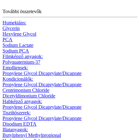
További összetevők
Humektáns:
Glycerin
Hexylene Glycol
PCA
Sodium Lactate
Sodium PCA
Filmképző anyagok:
Polyquaternium-37
Emolliensek:
Propylene Glycol Dicaprylate/Dicaprate
Kondicionálók:
Propylene Glycol Dicaprylate/Dicaprate
Centrimonium Chloride
Dicetyldimonium Chloride
Habképző anyagok:
Propylene Glycol Dicaprylate/Dicaprate
Tisztítószerek:
Propylene Glycol Dicaprylate/Dicaprate
Disodium EDTA
Illatanyagok:
Butylphenyl Methylpropional