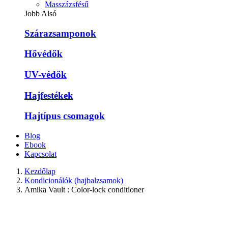
Masszázsfésű
Jobb Alsó
Szárazsamponok
Hővédők
UV-védők
Hajfestékek
Hajtípus csomagok
Blog
Ebook
Kapcsolat
Kezdőlap
Kondicionálók (hajbalzsamok)
Amika Vault : Color-lock conditioner