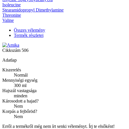
Isoleucine
Stearamidopropyl Dimethylamine
Threonine
Valine
Összes vélemény
Termék részletei
Cikkszám
506
Adatlap
Kiszerelés
Normál
Mennyiségi egység
300 ml
Hajszál vastagsága
minden
Károsodott a hajad?
Nem
Korpás a fejbőröd?
Nem
Erről a termékről még nem írt senki véleményt. Írj te elsőként!