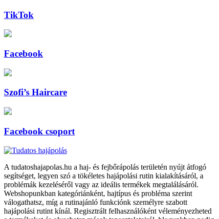
TikTok
Facebook
Szofi’s Haircare
Facebook csoport
A tudatoshajapolas.hu a haj- és fejbőrápolás területén nyújt átfogó
segítséget, legyen szó a tökéletes hajápolási rutin kialakításáról, a
problémák kezeléséről vagy az ideális termékek megtalálásáról.
Webshopunkban kategóriánként, hajtípus és probléma szerint
válogathatsz, míg a rutinajánló funkciónk személyre szabott
hajápolási rutint kínál. Regisztrált felhasználóként véleményezheted