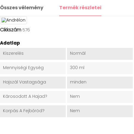
Összes vélemény
Termék részletei
Cikkszám
576
Adatlap
Kiszerelés
Normál
Mennyiségi Egység
300 ml
Hajszál Vastagsága
minden
Károsodott A Hajad?
Nem
Korpás A Fejbőröd?
Nem