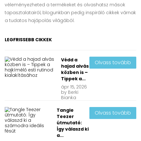
véleményezheted a termékeket és olvashatsz mások
tapasztalatairól, blogunkban pedig inspiráló cikkek várnak
a tudatos hajápolás világából.
LEGFRISSEBB CIKKEK
Védd a
Olvass tovább
hajad alvás
közben is –
Tippek a...
ápr
15, 2026
by
Berki
Bianka
Tangle
Olvass tovább
Teezer
útmutató:
Így válaszd ki
a...