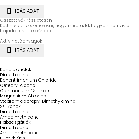

HIBÁS ADAT
Összetevők részletesen
Kattints az összetevőkre, hogy megtudd, hogyan hatnak a
hajadra és a fejbőrödre!
Aktív hatóanyagok

HIBÁS ADAT
Kondicionálók:
Dimethicone
Behentrimonium Chloride
Cetearyl Alcohol
Cetrimonium Chloride
Magnesium Chloride
Stearamidopropyl Dimethylamine
Szilikonok:
Dimethicone
Amodimethicone
Habzásgátlók:
Dimethicone
Amodimethicone
Humektáns: