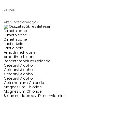
Leírás
Aktív hatóanyagok
Összetevők részletesen
Dimethicone
Dimethicone
Dimethicone
Lactic Acid
Lactic Acid
Amodimethicone
Amodimethicone
Behentrimonium Chloride
Cetearyl Alcohol
Cetearyl Alcohol
Cetearyl Alcohol
Cetearyl Alcohol
Cetrimonium Chloride
Magnesium Chloride
Magnesium Chloride
Stearamidopropyl Dimethylamine