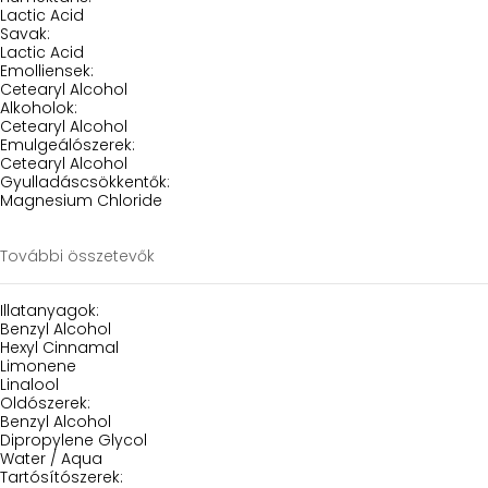
Lactic Acid
Savak:
Lactic Acid
Emolliensek:
Cetearyl Alcohol
Alkoholok:
Cetearyl Alcohol
Emulgeálószerek:
Cetearyl Alcohol
Gyulladáscsökkentők:
Magnesium Chloride
További összetevők
Illatanyagok:
Benzyl Alcohol
Hexyl Cinnamal
Limonene
Linalool
Oldószerek:
Benzyl Alcohol
Dipropylene Glycol
Water / Aqua
Tartósítószerek: