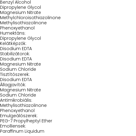
Benzyl Alcohol
Dipropylene Glycol
Magnesium Nitrate
Methylchloroisothiazolinone
Methylisothiazolinone
Phenoxyethanol
Humektáns:
Dipropylene Glycol
Kelátképzők:
Disodium EDTA
Stabilizátorok:
Disodium EDTA
Magnesium Nitrate
Sodium Chloride
Tisztítószerek:
Disodium EDTA
Állagjavítók:
Magnesium Nitrate
Sodium Chloride
Antimikrobiális:
Methylisothiazolinone
Phenoxyethanol
Emulgeálószerek:
PEG-7 Propylheptyl Ether
Emolliensek:
Paraffinum Liquidum