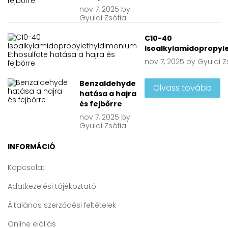
nov
7, 2025
by
Gyulai Zsófia
C10-40
Isoalkylamidopropyle
nov
7, 2025
by
Gyulai Z
Benzaldehyde
Olvass tovább
hatása a hajra
és fejbőrre
nov
7, 2025
by
Gyulai Zsófia
INFORMÁCIÓ
Kapcsolat
Adatkezelési tájékoztató
Általános szerződési feltételek
Online elállás