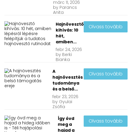
márc
11, 2026
by
Parancs
Anita
Hajnövesztő
Olvass tovább
kihívás: 10
hét,
amiben...
febr
24, 2026
by
Berki
Bianka
A
Olvass tovább
hajnövesztés
tudománya
és a belső...
febr
23, 2026
by
Gyulai
Zsófia
Így óvd
Olvass tovább
meg a
hajad a