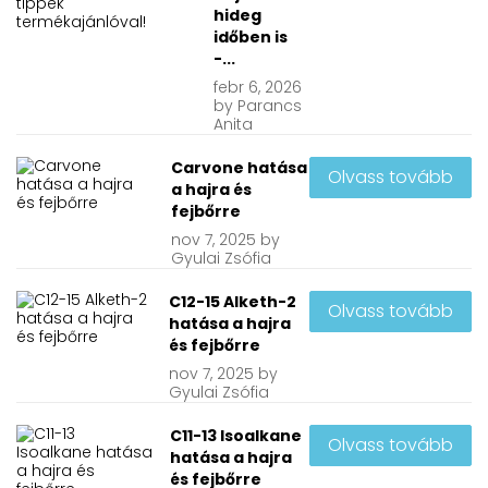
hideg
időben is
-...
febr
6, 2026
by
Parancs
Anita
Carvone hatása
Olvass tovább
a hajra és
fejbőrre
nov
7, 2025
by
Gyulai Zsófia
C12-15 Alketh-2
Olvass tovább
hatása a hajra
és fejbőrre
nov
7, 2025
by
Gyulai Zsófia
C11-13 Isoalkane
Olvass tovább
hatása a hajra
és fejbőrre