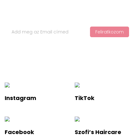
Iratkozz Fel Hírlevelünkre
Feliratkozom
Ha értesülnél a legfelkapottabb termékekről és a legújabb
hajápolási trendekről, iratkozz fel a hírlevelünkre!
Instagram
TikTok
Facebook
Szofi’s Haircare