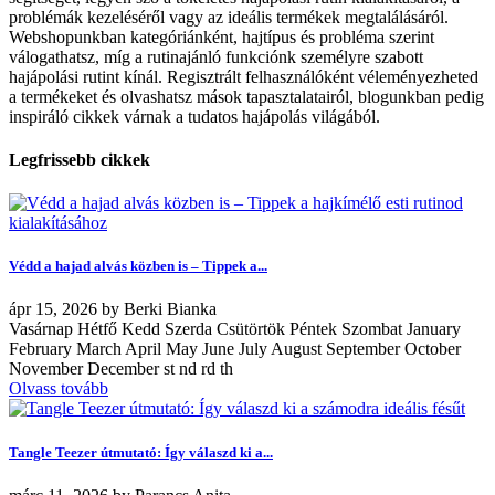
problémák kezeléséről vagy az ideális termékek megtalálásáról.
Webshopunkban kategóriánként, hajtípus és probléma szerint
válogathatsz, míg a rutinajánló funkciónk személyre szabott
hajápolási rutint kínál. Regisztrált felhasználóként véleményezheted
a termékeket és olvashatsz mások tapasztalatairól, blogunkban pedig
inspiráló cikkek várnak a tudatos hajápolás világából.
Legfrissebb cikkek
Védd a hajad alvás közben is – Tippek a...
ápr
15, 2026
by
Berki Bianka
Vasárnap Hétfő Kedd Szerda Csütörtök Péntek Szombat January
February March April May June July August September October
November December st nd rd th
Olvass tovább
Tangle Teezer útmutató: Így válaszd ki a...