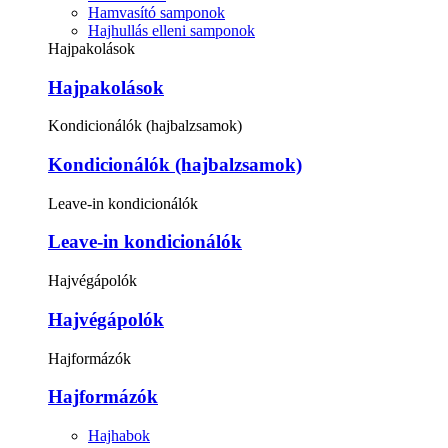
Hamvasító samponok
Hajhullás elleni samponok
Hajpakolások
Hajpakolások
Kondicionálók (hajbalzsamok)
Kondicionálók (hajbalzsamok)
Leave-in kondicionálók
Leave-in kondicionálók
Hajvégápolók
Hajvégápolók
Hajformázók
Hajformázók
Hajhabok