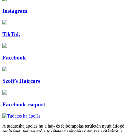
Instagram
TikTok
Facebook
Szofi’s Haircare
Facebook csoport
A tudatoshajapolas.hu a haj- és fejbőrápolás területén nyújt átfogó
segítséget, legyen szó a tökéletes hajápolási rutin kialakításáról, a