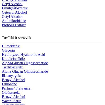
Cetyl Alcohol
Emulgeálószerek:
Cetearyl Alcohol
Cetyl Alcohol
Antimikrobiális:
Propolis Extract
További összetevők
Humektáns:
Glycerin
Hydrolyzed Hyaluronic Acid
Kondicionálók:
Alpha-Glucan Oligosaccharide
Tisztítószerek:
Alpha-Glucan Oligosaccharide
Illatanyagok:
Benzyl Alcohol
Limonene
Parfum / Fragrance
Oldószerek:
Benzyl Alcohol
Water / Aqua