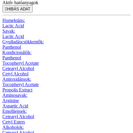
Aktív hatóanyagok

HIBÁS ADAT
Humektáns:
Lactic Acid
Savak:
Lactic Acid
Gyulladáscsökkentők:
Panthenol
Kondicionálók:
Panthenol
Tocopheryl Acetate
Cetearyl Alcohol
Cetyl Alcohol
Antioxidánsok:
Tocopheryl Acetate
Propolis Extract
Aminosavak:
Arginine
Aspartic Acid
Emolliensek:
Cetearyl Alcohol
Cetyl Esters
Alkoholok:
Cetearyl Alcohol