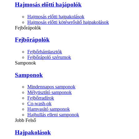
Hajmosás előtti hajápolók
Hajmosás előtti hajpakolások
Hajmosás előtti kötéserősítő hajpakolások
Fejbőrápolók
Fejbőrápolók
Fejbőrhámlasztók
Fejbőrápoló szérumok
Samponok
Samponok
Mindennapos samponok
Mélytisztító samponok
Fejbőrradírok
Co-wash-ok
Hamvasító samponok
Hajhullás elleni samponok
Jobb Felső
Hajpakolások