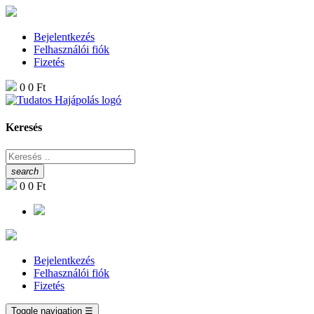
Bejelentkezés
Felhasználói fiók
Fizetés
0
0 Ft
Keresés
search
0
0 Ft
Bejelentkezés
Felhasználói fiók
Fizetés
Toggle navigation
☰