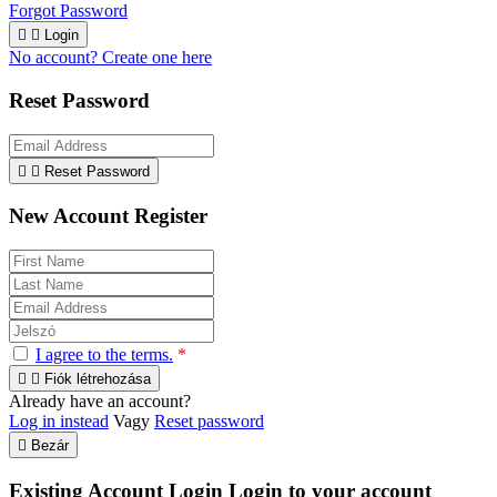
Forgot Password


Login
No account? Create one here
Reset Password


Reset Password
New Account Register
I agree to the terms.
*


Fiók létrehozása
Already have an account?
Log in instead
Vagy
Reset password

Bezár
Existing Account Login
Login to your account