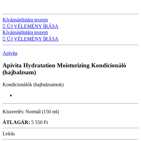
Kívánságlistára teszem

ÚJ VÉLEMÉNY ÍRÁSA
Kívánságlistára teszem

ÚJ VÉLEMÉNY ÍRÁSA
Apivita
Apivita Hydratation Moisturizing
Kondicionáló
(hajbalzsam)
Kondicionálók (hajbalzsamok)
Kiszerelés:
Normál (150 ml)
ÁTLAGÁR:
5 550 Ft
Leírás