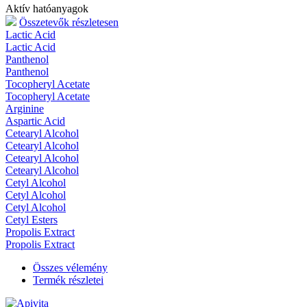
Aktív hatóanyagok
Összetevők részletesen
Lactic Acid
Lactic Acid
Panthenol
Panthenol
Tocopheryl Acetate
Tocopheryl Acetate
Arginine
Aspartic Acid
Cetearyl Alcohol
Cetearyl Alcohol
Cetearyl Alcohol
Cetearyl Alcohol
Cetyl Alcohol
Cetyl Alcohol
Cetyl Alcohol
Cetyl Esters
Propolis Extract
Propolis Extract
Összes vélemény
Termék részletei