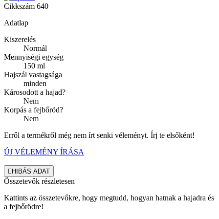
Cikkszám
640
Adatlap
Kiszerelés
Normál
Mennyiségi egység
150 ml
Hajszál vastagsága
minden
Károsodott a hajad?
Nem
Korpás a fejbőröd?
Nem
Erről a termékről még nem írt senki véleményt. Írj te elsőként!
ÚJ VÉLEMÉNY ÍRÁSA

HIBÁS ADAT
Összetevők részletesen
Kattints az összetevőkre, hogy megtudd, hogyan hatnak a hajadra és
a fejbőrödre!