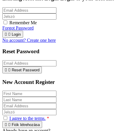
Remember Me
Forgot Password


Login
No account? Create one here
Reset Password


Reset Password
New Account Register
I agree to the terms.
*


Fiók létrehozása
Already have an account?