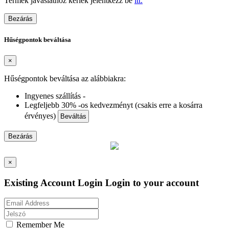
Termék javaslathoz kérlek jelentkezz be
itt.
Bezárás
Hűségpontok beváltása
×
Hűségpontok beváltása az alábbiakra:
Ingyenes szállítás -
Legfeljebb 30% -os kedvezményt (csakis erre a kosárra
érvényes)
Beváltás
Bezárás
×
Existing Account Login
Login to your account
Remember Me