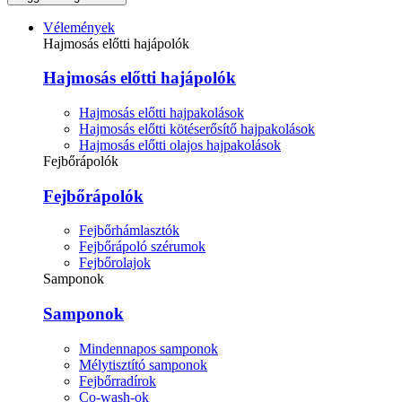
Vélemények
Hajmosás előtti hajápolók
Hajmosás előtti hajápolók
Hajmosás előtti hajpakolások
Hajmosás előtti kötéserősítő hajpakolások
Hajmosás előtti olajos hajpakolások
Fejbőrápolók
Fejbőrápolók
Fejbőrhámlasztók
Fejbőrápoló szérumok
Fejbőrolajok
Samponok
Samponok
Mindennapos samponok
Mélytisztító samponok
Fejbőrradírok
Co-wash-ok