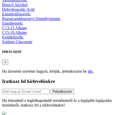
Tartósítószerek:
Benzyl Alcohol
Dehydroacetic Acid
Emulgeálószerek:
Brassicamidopropyl Dimethylamine
Emolliensek:
C13-15 Alkane
C15-19 Alkane
Kelátképzők:
Sodium Gluconate
HIBÁS ADAT
×
Ha üzenetet szeretne hagyni, kérjük, jelentkezzen be
ide.
Iratkozz fel hírlevelünkre
Feliratkozom
Ha értesülnél a legfelkapottabb termékekről és a legújabb hajápolási
trendekről, iratkozz fel a hírlevelünkre!