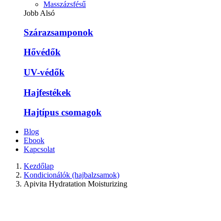
Masszázsfésű
Jobb Alsó
Szárazsamponok
Hővédők
UV-védők
Hajfestékek
Hajtípus csomagok
Blog
Ebook
Kapcsolat
Kezdőlap
Kondicionálók (hajbalzsamok)
Apivita Hydratation Moisturizing