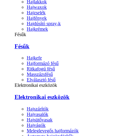
Hajlakkok
Hajwaxok
Hajzselék
Hajfények
Hajdúsító spray-k
Hajkrémek
Fésűk
Fésűk
Hajkefe
Hajformázó fésű
Ritkafogú fésű
Masszázsfésű
Elválasztó fésű
Elektronikai eszközök
Elektronikai eszközök
Hajszárítók
Hajvasalók
Hajsütővasak
Hajvágók
Meleglevegős hajformázók