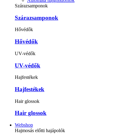
Automata hajgöndörítők
Szárazsamponok
Szárazsamponok
Hővédők
Hővédők
UV-védők
UV-védők
Hajfestékek
Hajfestékek
Hair glossok
Hair glossok
Webshop
Hajmosás előtti hajápolók