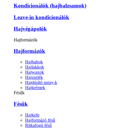
Kondicionálók (hajbalzsamok)
Leave-in kondicionálók
Hajvégápolók
Hajformázók
Hajformázók
Hajhabok
Hajlakkok
Hajwaxok
Hajzselék
Hajdúsító spray-k
Hajkrémek
Fésűk
Fésűk
Hajkefe
Hajformázó fésű
Ritkafogú fésű