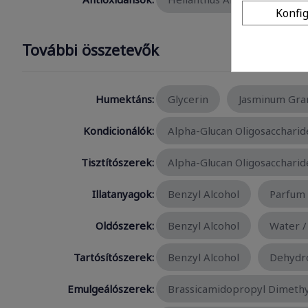
Konfi
További összetevők
Humektáns:
Glycerin
Jasminum Gran
Kondicionálók:
Alpha-Glucan Oligosaccharid
Tisztítószerek:
Alpha-Glucan Oligosaccharid
Illatanyagok:
Benzyl Alcohol
Parfum 
Oldószerek:
Benzyl Alcohol
Water /
Tartósítószerek:
Benzyl Alcohol
Dehydro
Emulgeálószerek:
Brassicamidopropyl Dimeth