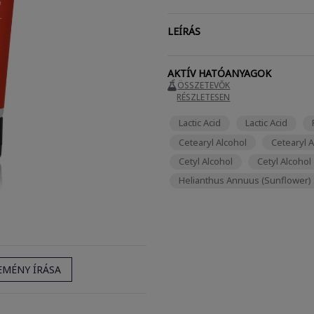
LEÍRÁS
AKTÍV HATÓANYAGOK
ÖSSZETEVŐK
RÉSZLETESEN
Lactic Acid
Lactic Acid
Cetearyl Alcohol
Cetearyl A
Cetyl Alcohol
Cetyl Alcohol
Helianthus Annuus (Sunflower) 
EMÉNY ÍRÁSA