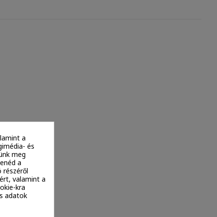
lamint a
gimédia- és
ítünk meg
tenéd a
 részéről
ért, valamint a
okie-kra
es adatok