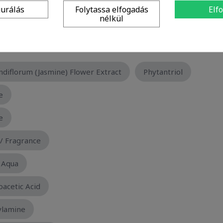
gurálás
Folytassa elfogadás
Elf
nélkül
diflorum (Jasmine) Flower Extract
Phytantriol
e
e
/ Fragrance
 Aqua
acetic Acid
ylamine