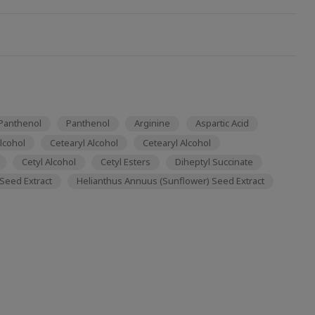
Panthenol
Panthenol
Arginine
Aspartic Acid
lcohol
Cetearyl Alcohol
Cetearyl Alcohol
Cetyl Alcohol
Cetyl Esters
Diheptyl Succinate
Seed Extract
Helianthus Annuus (Sunflower) Seed Extract