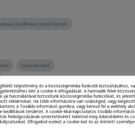
Annuus (Sunflower) Seed Extract
ohol
Cetyl Alcohol
gfelelő teljesítmény és a közösségimédia-funkciók biztosításához, va
jelenítéséhez kéri a cookie-k elfogadását. A harmadik felek közössé
Esters
Diheptyl Succinate
ie-jai használatával biztosítunk közösségimédia-funkciókat, és jelen
ott reklámokat. Ha több információra van szükséged, vagy kiegészí
, kattints a További információ gombra, vagy keresd fel a webhely alsó
Alcohol
e-beállítások területet. A cookie-kkal kapcsolatos további információ
tok feldolgozásának ismertetéséért tekintsd meg Adatvédelmi és co
Alcohol
ályzatunkat. Elfogadod ezeket a cookie-kat és az érintett személy
r) Seed Extract