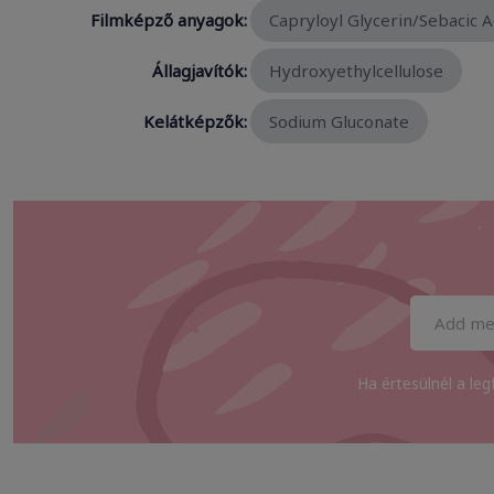
Filmképző anyagok:
Capryloyl Glycerin/Sebacic 
Állagjavítók:
Hydroxyethylcellulose
Kelátképzők:
Sodium Gluconate
Ha értesülnél a leg