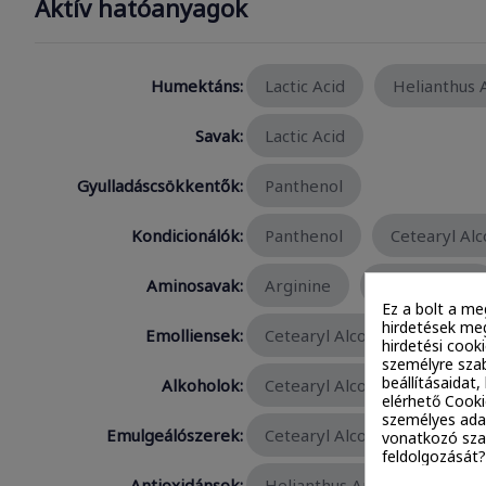
Aktív hatóanyagok
Humektáns:
Lactic Acid
Helianthus 
Savak:
Lactic Acid
Gyulladáscsökkentők:
Panthenol
Kondicionálók:
Panthenol
Cetearyl Alc
Aminosavak:
Arginine
Aspartic Acid
Ez a bolt a me
hirdetések meg
Emolliensek:
Cetearyl Alcohol
Cetyl 
hirdetési cook
személyre szab
beállításaidat
Alkoholok:
Cetearyl Alcohol
Cetyl 
elérhető Cooki
személyes ada
Emulgeálószerek:
Cetearyl Alcohol
Cetyl 
vonatkozó szab
feldolgozását?
Antioxidánsok:
Helianthus Annuus (Sunflowe