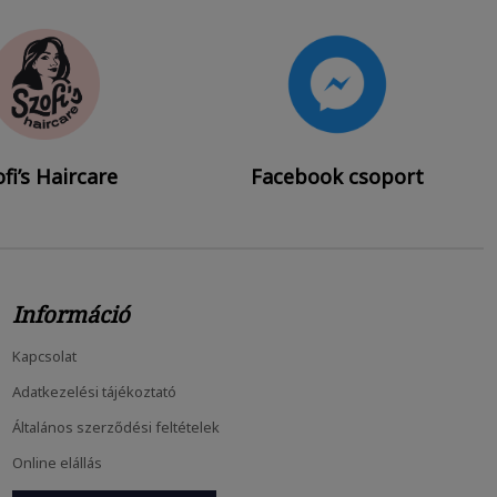
fi’s Haircare
Facebook csoport
Információ
Kapcsolat
Hajnövesztő Kihívás: 10 Hét, Amiben...
Adatkezelési tájékoztató
febr
24, 2026
Általános szerződési feltételek
Online elállás