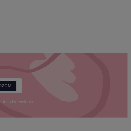
KOZOM
fel a hírlevelünkre!