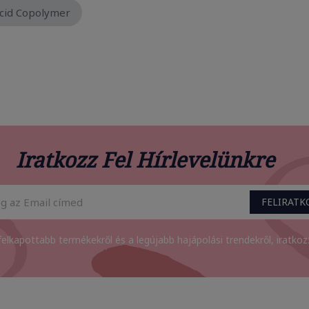
Acid Copolymer
Iratkozz Fel Hírlevelünkre
FELIRAT
felkapottabb termékekről és a legújabb hajápolási trendekről, iratkozz 