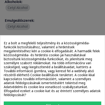
Alkoholok:
Cetyl Alcohol
Emulgeálószerek:
Cetyl Alcohol
Emolliensek:
Ez a bolt a megfelelő teljesítmény és a közösségimédia-
Cetyl Esters
Diheptyl Succinate
funkciók biztosításához, valamint a hirdetések
megjelenítéséhez kéri a cookie-k elfogadását. A harmadik felek
közösségimédia- és hirdetési cookie-jai használatával
Antimikrobiális:
biztosítunk közösségimédia-funkciókat, és jelenítünk meg
személyre szabott reklámokat. Ha több információra van
Citrus Aurantium Dulcis (Orange) Peel Oil
szükséged, vagy kiegészítenéd a beállításaidat, kattints a
További információ gombra, vagy keresd fel a webhely alsó
Citrus Limon (Lemon) Peel Oil
részéről elérhető Cookie-beállítások területet. A cookie-kkal
kapcsolatos további információért, valamint a személyes
adatok feldolgozásának ismertetéséért tekintsd meg
Illatanyagok:
Adatvédelmi és cookie-kra vonatkozó szabályzatunkat.
Elfogadod ezeket a cookie-kat és az érintett személyes adatok
Citrus Aurantium Dulcis (Orange) Peel Oil
feldolgozását?
Citrus Limon (Lemon) Peel Oil