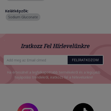
Kelátképzők:
Sodium Gluconate
Iratkozz Fel Hírlevelünkre
FELIRATKOZOM
Ha értesülnél a legfelkapottabb termékekről és a legújabb
hajápolási trendekről, iratkozz fel a hírlevelünkre!