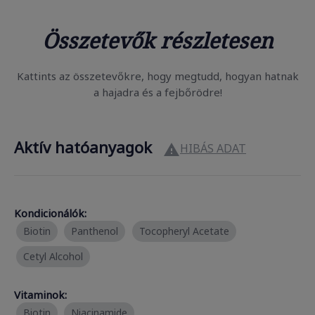
Összetevők részletesen
Kattints az összetevőkre, hogy megtudd, hogyan hatnak
a hajadra és a fejbőrödre!
Aktív hatóanyagok
HIBÁS ADAT

Kondicionálók:
Biotin
Panthenol
Tocopheryl Acetate
Cetyl Alcohol
Vitaminok:
Biotin
Niacinamide