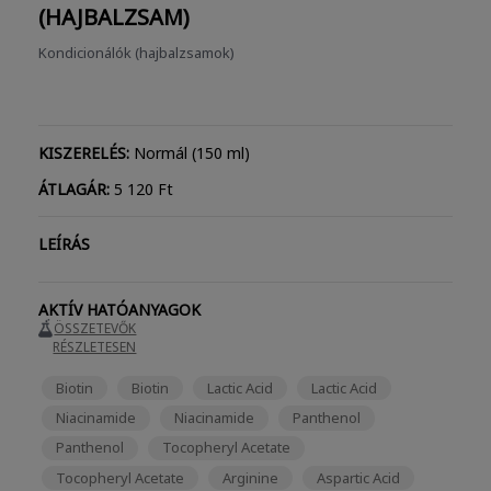
(HAJBALZSAM)
Kondicionálók (hajbalzsamok)
KISZERELÉS:
Normál (150 ml)
ÁTLAGÁR:
5 120 Ft
LEÍRÁS
AKTÍV HATÓANYAGOK
ÖSSZETEVŐK
RÉSZLETESEN
Biotin
Biotin
Lactic Acid
Lactic Acid
Niacinamide
Niacinamide
Panthenol
Panthenol
Tocopheryl Acetate
Tocopheryl Acetate
Arginine
Aspartic Acid