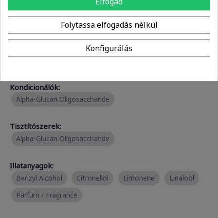
Elfogad
További összetevők
Folytassa elfogadás nélkül
Humektáns:
Konfigurálás
Glycerin
Mel / Honey / Miel
Kondicionálók:
Alpha-Glucan Oligosaccharide
Tisztítószerek:
Alpha-Glucan Oligosaccharide
Illatanyagok:
Benzyl Alcohol
Citronellol
Limonene
Linalool
Parfum / Fragrance