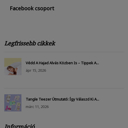
Facebook csoport
Legfrissebb cikkek
Védd A Hajad Alvás Közben Is – Tippek A...
ápr
15, 2026
Tangle Teezer Útmutató: Így Válaszd Ki A...
márc
11, 2026
Információ