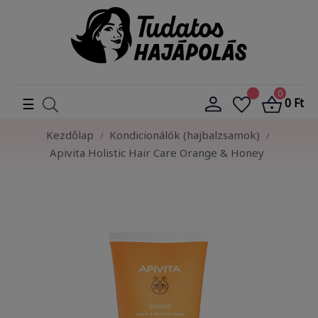
0
Toggle
☰
0 Ft
navigation
Kezdőlap
Kondicionálók (hajbalzsamok)
Apivita Holistic Hair Care Orange & Honey