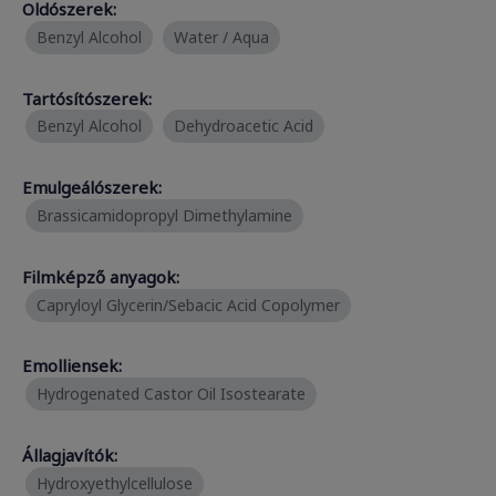
Oldószerek:
Benzyl Alcohol
Water / Aqua
Tartósítószerek:
Benzyl Alcohol
Dehydroacetic Acid
Emulgeálószerek:
Brassicamidopropyl Dimethylamine
Filmképző anyagok:
Capryloyl Glycerin/Sebacic Acid Copolymer
Emolliensek:
Hydrogenated Castor Oil Isostearate
Állagjavítók:
Hydroxyethylcellulose