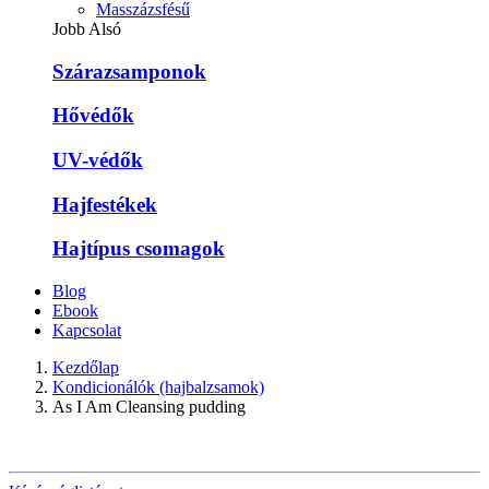
Masszázsfésű
Jobb Alsó
Szárazsamponok
Hővédők
UV-védők
Hajfestékek
Hajtípus csomagok
Blog
Ebook
Kapcsolat
Kezdőlap
Kondicionálók (hajbalzsamok)
As I Am Cleansing pudding