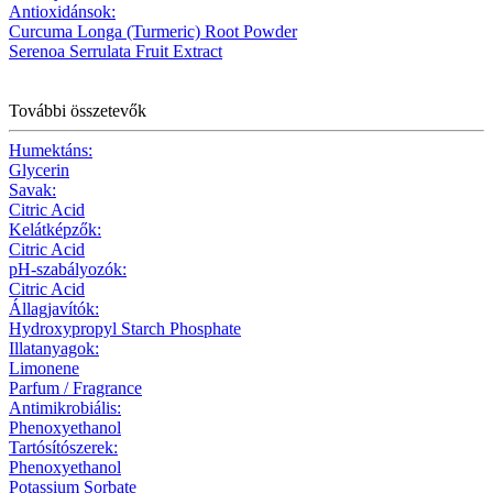
Antioxidánsok:
Curcuma Longa (Turmeric) Root Powder
Serenoa Serrulata Fruit Extract
További összetevők
Humektáns:
Glycerin
Savak:
Citric Acid
Kelátképzők:
Citric Acid
pH-szabályozók:
Citric Acid
Állagjavítók:
Hydroxypropyl Starch Phosphate
Illatanyagok:
Limonene
Parfum / Fragrance
Antimikrobiális:
Phenoxyethanol
Tartósítószerek:
Phenoxyethanol
Potassium Sorbate