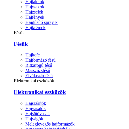
Hajlakkok
Hajwaxok
Hajzselék
Hajfények
Hajdúsító spray-k
Hajkrémek
Fésűk
Fésűk
Hajkefe
Hajformázó fésű
Ritkafogú fésű
Masszázsfésű
Elválasztó fésű
Elektronikai eszközök
Elektronikai eszközök
Hajszárítók
Hajvasalók
Hajsütővasak
Hajvágók
Meleglevegős hajformázók