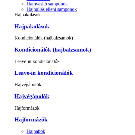
Hamvasító samponok
Hajhullás elleni samponok
Hajpakolások
Hajpakolások
Kondicionálók (hajbalzsamok)
Kondicionálók (hajbalzsamok)
Leave-in kondicionálók
Leave-in kondicionálók
Hajvégápolók
Hajvégápolók
Hajformázók
Hajformázók
Hajhabok