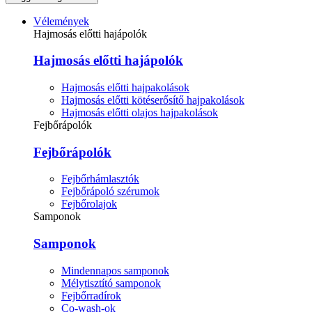
Vélemények
Hajmosás előtti hajápolók
Hajmosás előtti hajápolók
Hajmosás előtti hajpakolások
Hajmosás előtti kötéserősítő hajpakolások
Hajmosás előtti olajos hajpakolások
Fejbőrápolók
Fejbőrápolók
Fejbőrhámlasztók
Fejbőrápoló szérumok
Fejbőrolajok
Samponok
Samponok
Mindennapos samponok
Mélytisztító samponok
Fejbőrradírok
Co-wash-ok