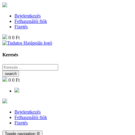
Bejelentkezés
Felhasználói fiók
Fizetés
0
0 Ft
Keresés
search
0
0 Ft
Bejelentkezés
Felhasználói fiók
Fizetés
Toggle navigation
☰