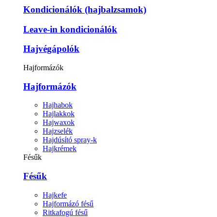
Kondicionálók (hajbalzsamok)
Leave-in kondicionálók
Hajvégápolók
Hajformázók
Hajformázók
Hajhabok
Hajlakkok
Hajwaxok
Hajzselék
Hajdúsító spray-k
Hajkrémek
Fésűk
Fésűk
Hajkefe
Hajformázó fésű
Ritkafogú fésű