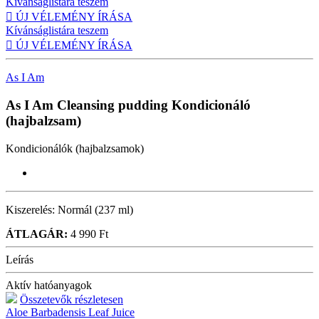
Kívánságlistára teszem

ÚJ VÉLEMÉNY ÍRÁSA
Kívánságlistára teszem

ÚJ VÉLEMÉNY ÍRÁSA
As I Am
As I Am Cleansing pudding
Kondicionáló
(hajbalzsam)
Kondicionálók (hajbalzsamok)
Kiszerelés:
Normál (237 ml)
ÁTLAGÁR:
4 990 Ft
Leírás
Aktív hatóanyagok
Összetevők részletesen
Aloe Barbadensis Leaf Juice