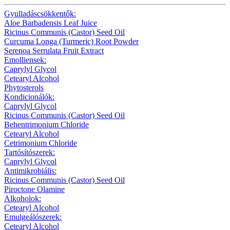
Gyulladáscsökkentők:
Aloe Barbadensis Leaf Juice
Ricinus Communis (Castor) Seed Oil
Curcuma Longa (Turmeric) Root Powder
Serenoa Serrulata Fruit Extract
Emolliensek:
Caprylyl Glycol
Cetearyl Alcohol
Phytosterols
Kondicionálók:
Caprylyl Glycol
Ricinus Communis (Castor) Seed Oil
Behentrimonium Chloride
Cetearyl Alcohol
Cetrimonium Chloride
Tartósítószerek:
Caprylyl Glycol
Antimikrobiális:
Ricinus Communis (Castor) Seed Oil
Piroctone Olamine
Alkoholok:
Cetearyl Alcohol
Emulgeálószerek:
Cetearyl Alcohol