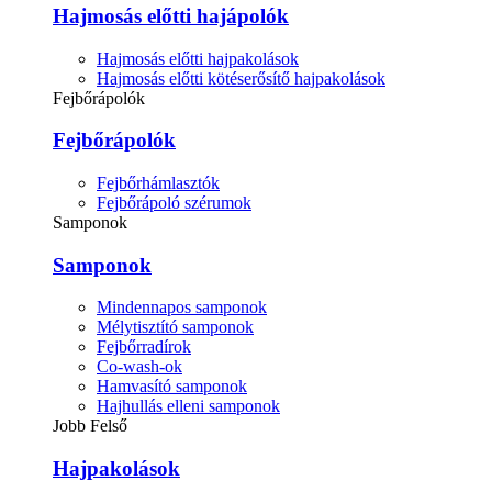
Hajmosás előtti hajápolók
Hajmosás előtti hajpakolások
Hajmosás előtti kötéserősítő hajpakolások
Fejbőrápolók
Fejbőrápolók
Fejbőrhámlasztók
Fejbőrápoló szérumok
Samponok
Samponok
Mindennapos samponok
Mélytisztító samponok
Fejbőrradírok
Co-wash-ok
Hamvasító samponok
Hajhullás elleni samponok
Jobb Felső
Hajpakolások