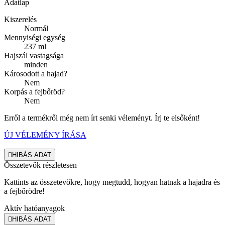
Adatlap
Kiszerelés
Normál
Mennyiségi egység
237 ml
Hajszál vastagsága
minden
Károsodott a hajad?
Nem
Korpás a fejbőröd?
Nem
Erről a termékről még nem írt senki véleményt. Írj te elsőként!
ÚJ VÉLEMÉNY ÍRÁSA

HIBÁS ADAT
Összetevők részletesen
Kattints az összetevőkre, hogy megtudd, hogyan hatnak a hajadra és
a fejbőrödre!
Aktív hatóanyagok

HIBÁS ADAT