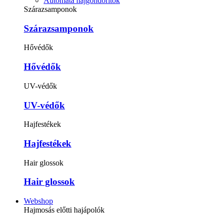
Automata hajgöndörítők
Szárazsamponok
Szárazsamponok
Hővédők
Hővédők
UV-védők
UV-védők
Hajfestékek
Hajfestékek
Hair glossok
Hair glossok
Webshop
Hajmosás előtti hajápolók