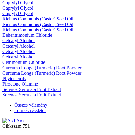
Caprylyl Glycol
Caprylyl Glycol
Caprylyl Glycol
Ricinus Communis (Castor) Seed Oil
Ricinus Communis (Castor) Seed Oil
Ricinus Communis (Castor) Seed Oil
Behentrimonium Chloride
Cetearyl Alcohol
Cetearyl Alcohol
Cetearyl Alcohol
Cetearyl Alcohol
Cetrimonium Chloride
Curcuma Longa (Turmeric) Root Powder
Curcuma Longa (Turmeric) Root Powder
Phytosterols
Piroctone Olamine
Serenoa Serrulata Fruit Extract
Serenoa Serrulata Fruit Extract
Összes vélemény
Termék részletei
Cikkszám
751