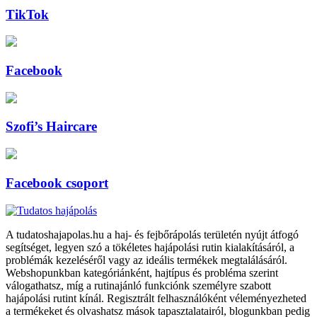
TikTok
Facebook
Szofi’s Haircare
Facebook csoport
A tudatoshajapolas.hu a haj- és fejbőrápolás területén nyújt átfogó
segítséget, legyen szó a tökéletes hajápolási rutin kialakításáról, a
problémák kezeléséről vagy az ideális termékek megtalálásáról.
Webshopunkban kategóriánként, hajtípus és probléma szerint
válogathatsz, míg a rutinajánló funkciónk személyre szabott
hajápolási rutint kínál. Regisztrált felhasználóként véleményezheted
a termékeket és olvashatsz mások tapasztalatairól, blogunkban pedig