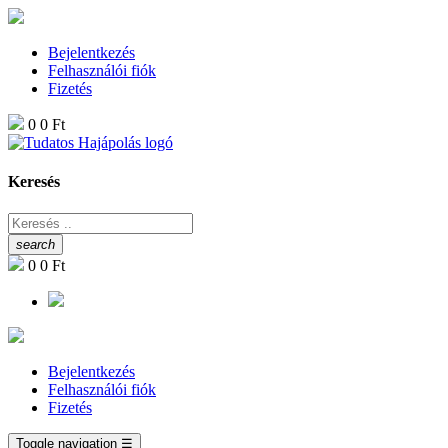
Bejelentkezés
Felhasználói fiók
Fizetés
0
0 Ft
Keresés
search
0
0 Ft
Bejelentkezés
Felhasználói fiók
Fizetés
Toggle navigation
☰