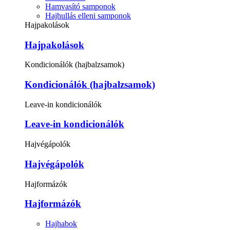
Hamvasító samponok
Hajhullás elleni samponok
Hajpakolások
Hajpakolások
Kondicionálók (hajbalzsamok)
Kondicionálók (hajbalzsamok)
Leave-in kondicionálók
Leave-in kondicionálók
Hajvégápolók
Hajvégápolók
Hajformázók
Hajformázók
Hajhabok