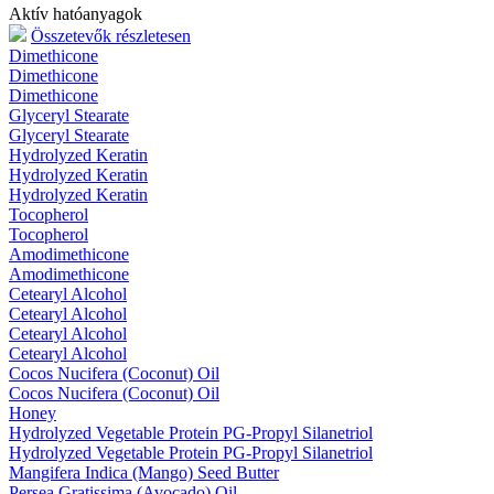
Aktív hatóanyagok
Összetevők részletesen
Dimethicone
Dimethicone
Dimethicone
Glyceryl Stearate
Glyceryl Stearate
Hydrolyzed Keratin
Hydrolyzed Keratin
Hydrolyzed Keratin
Tocopherol
Tocopherol
Amodimethicone
Amodimethicone
Cetearyl Alcohol
Cetearyl Alcohol
Cetearyl Alcohol
Cetearyl Alcohol
Cocos Nucifera (Coconut) Oil
Cocos Nucifera (Coconut) Oil
Honey
Hydrolyzed Vegetable Protein PG-Propyl Silanetriol
Hydrolyzed Vegetable Protein PG-Propyl Silanetriol
Mangifera Indica (Mango) Seed Butter
Persea Gratissima (Avocado) Oil