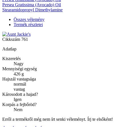
Persea Gratissima (Avocado) Oil
Stearamidopropyl Dimethylamine
Összes vélemény
Termék részletei
Cikkszám
761
Adatlap
Kiszerelés
Nagy
Mennyiségi egység
426 g
Hajszál vastagsága
normál
vastag
Károsodott a hajad?
Igen
Korpás a fejbőröd?
Nem
Erről a termékről még nem írt senki véleményt. Írj te elsőként!