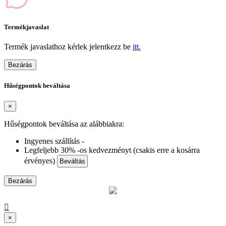
Termékjavaslat
Termék javaslathoz kérlek jelentkezz be
itt.
Bezárás
Hűségpontok beváltása
×
Hűségpontok beváltása az alábbiakra:
Ingyenes szállítás -
Legfeljebb 30% -os kedvezményt (csakis erre a kosárra
érvényes)
Beváltás
Bezárás

×