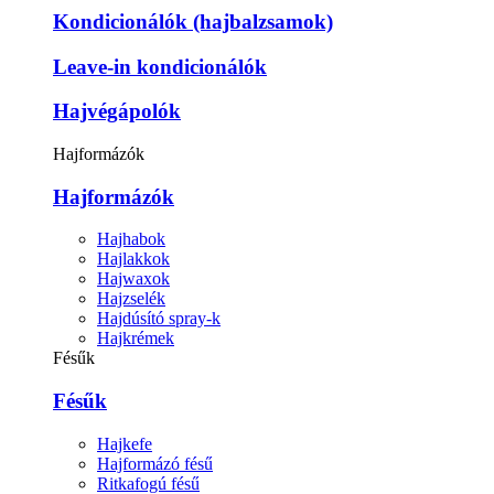
Kondicionálók (hajbalzsamok)
Leave-in kondicionálók
Hajvégápolók
Hajformázók
Hajformázók
Hajhabok
Hajlakkok
Hajwaxok
Hajzselék
Hajdúsító spray-k
Hajkrémek
Fésűk
Fésűk
Hajkefe
Hajformázó fésű
Ritkafogú fésű