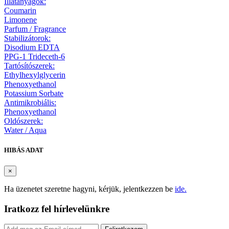
Illatanyagok:
Coumarin
Limonene
Parfum / Fragrance
Stabilizátorok:
Disodium EDTA
PPG-1 Trideceth-6
Tartósítószerek:
Ethylhexylglycerin
Phenoxyethanol
Potassium Sorbate
Antimikrobiális:
Phenoxyethanol
Oldószerek:
Water / Aqua
HIBÁS ADAT
×
Ha üzenetet szeretne hagyni, kérjük, jelentkezzen be
ide.
Iratkozz fel hírlevelünkre