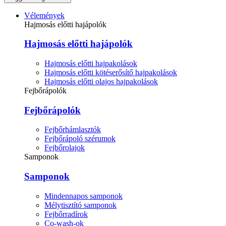
Vélemények
Hajmosás előtti hajápolók
Hajmosás előtti hajápolók
Hajmosás előtti hajpakolások
Hajmosás előtti kötéserősítő hajpakolások
Hajmosás előtti olajos hajpakolások
Fejbőrápolók
Fejbőrápolók
Fejbőrhámlasztók
Fejbőrápoló szérumok
Fejbőrolajok
Samponok
Samponok
Mindennapos samponok
Mélytisztító samponok
Fejbőrradírok
Co-wash-ok