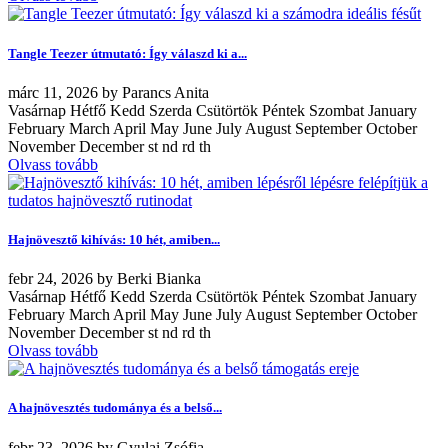
Tangle Teezer útmutató: Így válaszd ki a...
márc
11, 2026
by
Parancs Anita
Vasárnap Hétfő Kedd Szerda Csütörtök Péntek Szombat January
February March April May June July August September October
November December st nd rd th
Olvass tovább
Hajnövesztő kihívás: 10 hét, amiben...
febr
24, 2026
by
Berki Bianka
Vasárnap Hétfő Kedd Szerda Csütörtök Péntek Szombat January
February March April May June July August September October
November December st nd rd th
Olvass tovább
A hajnövesztés tudománya és a belső...
febr
23, 2026
by
Gyulai Zsófia