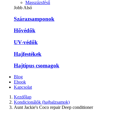
Masszázsfésű
Jobb Alsó
Szárazsamponok
Hővédők
UV-védők
Hajfestékek
Hajtípus csomagok
Blog
Ebook
Kapcsolat
Kezdőlap
Kondicionálók (hajbalzsamok)
Aunt Jackie's Coco repair Deep conditioner