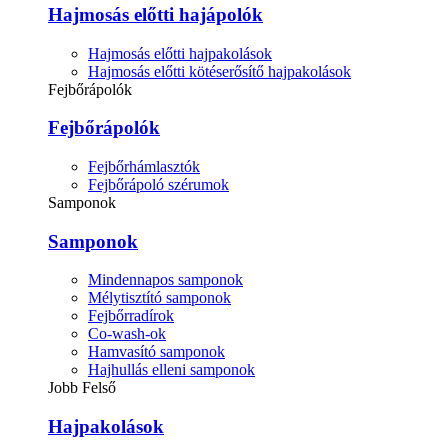
Hajmosás előtti hajápolók
Hajmosás előtti hajpakolások
Hajmosás előtti kötéserősítő hajpakolások
Fejbőrápolók
Fejbőrápolók
Fejbőrhámlasztók
Fejbőrápoló szérumok
Samponok
Samponok
Mindennapos samponok
Mélytisztító samponok
Fejbőrradírok
Co-wash-ok
Hamvasító samponok
Hajhullás elleni samponok
Jobb Felső
Hajpakolások