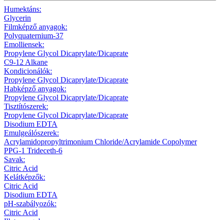
Humektáns:
Glycerin
Filmképző anyagok:
Polyquaternium-37
Emolliensek:
Propylene Glycol Dicaprylate/Dicaprate
C9-12 Alkane
Kondicionálók:
Propylene Glycol Dicaprylate/Dicaprate
Habképző anyagok:
Propylene Glycol Dicaprylate/Dicaprate
Tisztítószerek:
Propylene Glycol Dicaprylate/Dicaprate
Disodium EDTA
Emulgeálószerek:
Acrylamidopropyltrimonium Chloride/Acrylamide Copolymer
PPG-1 Trideceth-6
Savak:
Citric Acid
Kelátképzők:
Citric Acid
Disodium EDTA
pH-szabályozók:
Citric Acid