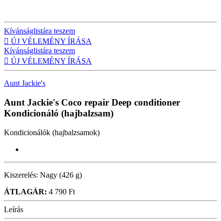
Kívánságlistára teszem

ÚJ VÉLEMÉNY ÍRÁSA
Kívánságlistára teszem

ÚJ VÉLEMÉNY ÍRÁSA
Aunt Jackie's
Aunt Jackie's Coco repair Deep conditioner
Kondicionáló (hajbalzsam)
Kondicionálók (hajbalzsamok)
Kiszerelés:
Nagy (426 g)
ÁTLAGÁR:
4 790 Ft
Leírás