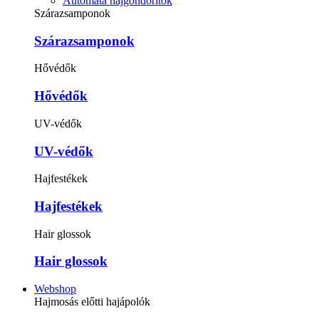
Automata hajgöndörítők
Szárazsamponok
Szárazsamponok
Hővédők
Hővédők
UV-védők
UV-védők
Hajfestékek
Hajfestékek
Hair glossok
Hair glossok
Webshop
Hajmosás előtti hajápolók