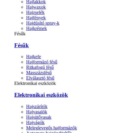
Hajlakkok
Hajwaxok
Hajzselék
Hajfények
Hajdúsító spray-k
Hajkrémek
Fésűk
Fésűk
Hajkefe
Hajformázó fésű
Ritkafogú fésű
Masszázsfésű
Elválasztó fésű
Elektronikai eszközök
Elektronikai eszközök
Hajszárítók
Hajvasalók
Hajsütővasak
Hajvágók
Meleglevegős hajformázók