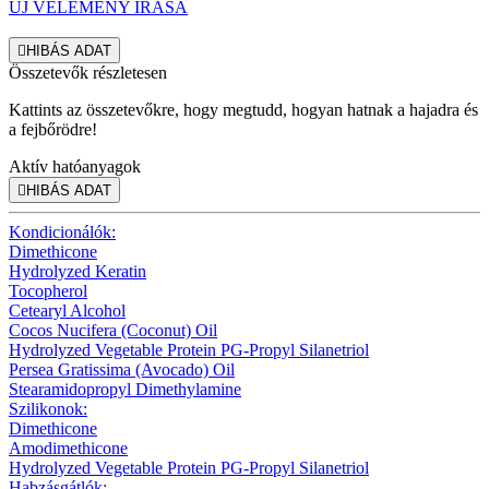
ÚJ VÉLEMÉNY ÍRÁSA

HIBÁS ADAT
Összetevők részletesen
Kattints az összetevőkre, hogy megtudd, hogyan hatnak a hajadra és
a fejbőrödre!
Aktív hatóanyagok

HIBÁS ADAT
Kondicionálók:
Dimethicone
Hydrolyzed Keratin
Tocopherol
Cetearyl Alcohol
Cocos Nucifera (Coconut) Oil
Hydrolyzed Vegetable Protein PG-Propyl Silanetriol
Persea Gratissima (Avocado) Oil
Stearamidopropyl Dimethylamine
Szilikonok:
Dimethicone
Amodimethicone
Hydrolyzed Vegetable Protein PG-Propyl Silanetriol
Habzásgátlók: