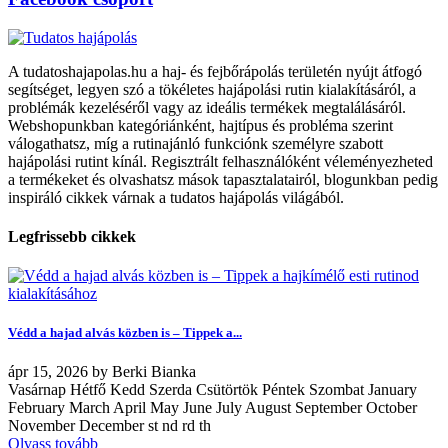
A tudatoshajapolas.hu a haj- és fejbőrápolás területén nyújt átfogó
segítséget, legyen szó a tökéletes hajápolási rutin kialakításáról, a
problémák kezeléséről vagy az ideális termékek megtalálásáról.
Webshopunkban kategóriánként, hajtípus és probléma szerint
válogathatsz, míg a rutinajánló funkciónk személyre szabott
hajápolási rutint kínál. Regisztrált felhasználóként véleményezheted
a termékeket és olvashatsz mások tapasztalatairól, blogunkban pedig
inspiráló cikkek várnak a tudatos hajápolás világából.
Legfrissebb cikkek
Védd a hajad alvás közben is – Tippek a...
ápr
15, 2026
by
Berki Bianka
Vasárnap Hétfő Kedd Szerda Csütörtök Péntek Szombat January
February March April May June July August September October
November December st nd rd th
Olvass tovább