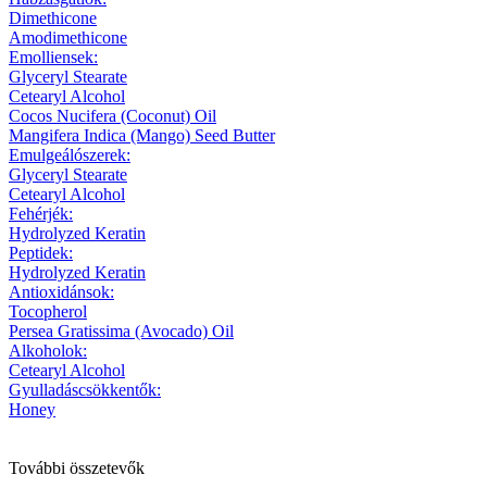
Dimethicone
Amodimethicone
Emolliensek:
Glyceryl Stearate
Cetearyl Alcohol
Cocos Nucifera (Coconut) Oil
Mangifera Indica (Mango) Seed Butter
Emulgeálószerek:
Glyceryl Stearate
Cetearyl Alcohol
Fehérjék:
Hydrolyzed Keratin
Peptidek:
Hydrolyzed Keratin
Antioxidánsok:
Tocopherol
Persea Gratissima (Avocado) Oil
Alkoholok:
Cetearyl Alcohol
Gyulladáscsökkentők:
Honey
További összetevők