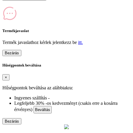
Termékjavaslat
Termék javaslathoz kérlek jelentkezz be
itt.
Bezárás
Hűségpontok beváltása
×
Hűségpontok beváltása az alábbiakra:
Ingyenes szállítás -
Legfeljebb 30% -os kedvezményt (csakis erre a kosárra
érvényes)
Beváltás
Bezárás