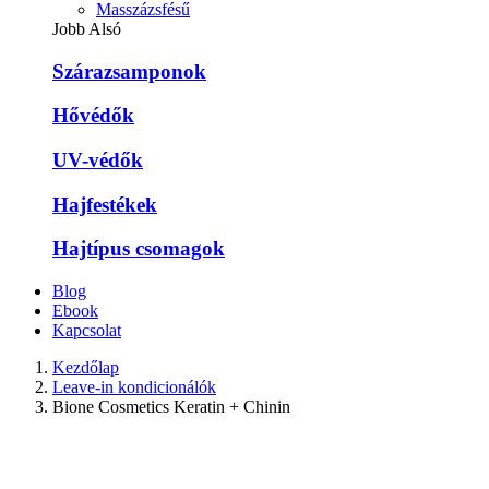
Masszázsfésű
Jobb Alsó
Szárazsamponok
Hővédők
UV-védők
Hajfestékek
Hajtípus csomagok
Blog
Ebook
Kapcsolat
Kezdőlap
Leave-in kondicionálók
Bione Cosmetics Keratin + Chinin