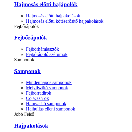
Hajmosás előtti hajápolók
Hajmosás előtti hajpakolások
Hajmosás előtti kötéserősítő hajpakolások
Fejbőrápolók
Fejbőrápolók
Fejbőrhámlasztók
Fejbőrápoló szérumok
Samponok
Samponok
Mindennapos samponok
Mélytisztító samponok
Fejbőrradírok
Co-wash-ok
Hamvasító samponok
Hajhullás elleni samponok
Jobb Felső
Hajpakolások