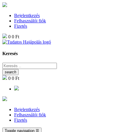
Bejelentkezés
Felhasználói fiók
Fizetés
0
0 Ft
Keresés
search
0
0 Ft
Bejelentkezés
Felhasználói fiók
Fizetés
Toggle navigation
☰