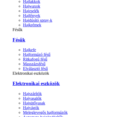
Hajlakkok
Hajwaxok
Hajzselék
Hajfények
Hajdúsító spray-k
Hajkrémek
Fésűk
Fésűk
Hajkefe
Hajformázó fésű
Ritkafogú fésű
Masszázsfésű
Elválasztó fésű
Elektronikai eszközök
Elektronikai eszközök
Hajszárítók
Hajvasalók
Hajsütővasak
Hajvágók
Meleglevegős hajformázók