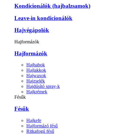
Kondicionálók (hajbalzsamok)
Leave-in kondicionálók
Hajvégápolók
Hajformázók
Hajformázók
Hajhabok
Hajlakkok
Hajwaxok
Hajzselék
Hajdúsító spray-k
Hajkrémek
Fésűk
Fésűk
Hajkefe
Hajformázó fésű
Ritkafogú fésű