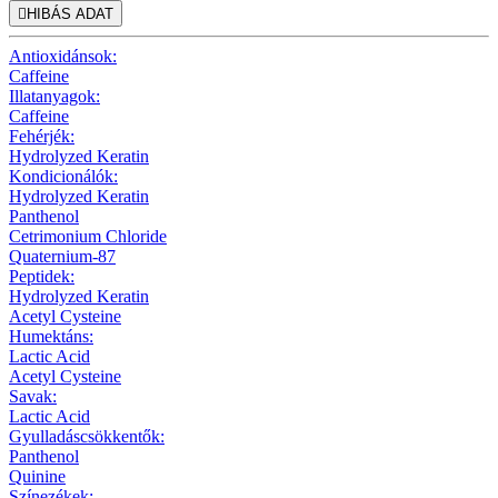

HIBÁS ADAT
Antioxidánsok:
Caffeine
Illatanyagok:
Caffeine
Fehérjék:
Hydrolyzed Keratin
Kondicionálók:
Hydrolyzed Keratin
Panthenol
Cetrimonium Chloride
Quaternium-87
Peptidek:
Hydrolyzed Keratin
Acetyl Cysteine
Humektáns:
Lactic Acid
Acetyl Cysteine
Savak:
Lactic Acid
Gyulladáscsökkentők:
Panthenol
Quinine
Színezékek: