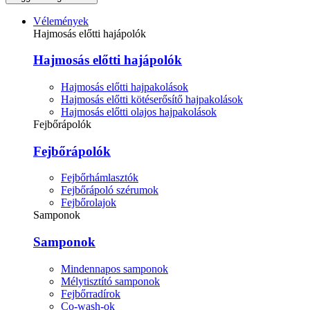
Vélemények
Hajmosás előtti hajápolók
Hajmosás előtti hajápolók
Hajmosás előtti hajpakolások
Hajmosás előtti kötéserősítő hajpakolások
Hajmosás előtti olajos hajpakolások
Fejbőrápolók
Fejbőrápolók
Fejbőrhámlasztók
Fejbőrápoló szérumok
Fejbőrolajok
Samponok
Samponok
Mindennapos samponok
Mélytisztító samponok
Fejbőrradírok
Co-wash-ok