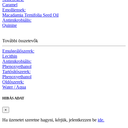
Caramel
Emolliensek:
Macadamia Ternifolia Seed Oil
Antimikrobiális:
Quinine
További összetevők
Emulgeálószerek:
Lecithin
Antimikrobiális:
Phenoxyethanol
Tartósítószerek:
Phenoxyethanol
Oldószerek:
Water / Aqua
HIBÁS ADAT
×
Ha üzenetet szeretne hagyni, kérjük, jelentkezzen be
ide.