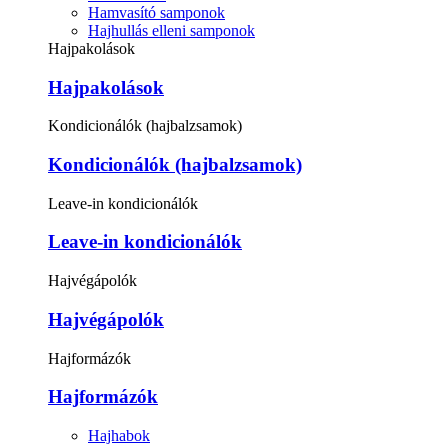
Hamvasító samponok
Hajhullás elleni samponok
Hajpakolások
Hajpakolások
Kondicionálók (hajbalzsamok)
Kondicionálók (hajbalzsamok)
Leave-in kondicionálók
Leave-in kondicionálók
Hajvégápolók
Hajvégápolók
Hajformázók
Hajformázók
Hajhabok