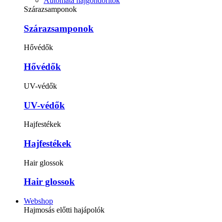
Automata hajgöndörítők
Szárazsamponok
Szárazsamponok
Hővédők
Hővédők
UV-védők
UV-védők
Hajfestékek
Hajfestékek
Hair glossok
Hair glossok
Webshop
Hajmosás előtti hajápolók