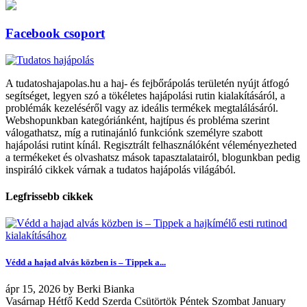
Facebook csoport
A tudatoshajapolas.hu a haj- és fejbőrápolás területén nyújt átfogó
segítséget, legyen szó a tökéletes hajápolási rutin kialakításáról, a
problémák kezeléséről vagy az ideális termékek megtalálásáról.
Webshopunkban kategóriánként, hajtípus és probléma szerint
válogathatsz, míg a rutinajánló funkciónk személyre szabott
hajápolási rutint kínál. Regisztrált felhasználóként véleményezheted
a termékeket és olvashatsz mások tapasztalatairól, blogunkban pedig
inspiráló cikkek várnak a tudatos hajápolás világából.
Legfrissebb cikkek
Védd a hajad alvás közben is – Tippek a...
ápr
15, 2026
by
Berki Bianka
Vasárnap Hétfő Kedd Szerda Csütörtök Péntek Szombat January