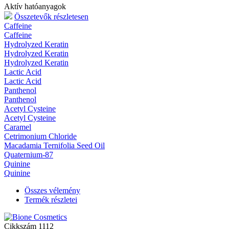
Aktív hatóanyagok
Összetevők részletesen
Caffeine
Caffeine
Hydrolyzed Keratin
Hydrolyzed Keratin
Hydrolyzed Keratin
Lactic Acid
Lactic Acid
Panthenol
Panthenol
Acetyl Cysteine
Acetyl Cysteine
Caramel
Cetrimonium Chloride
Macadamia Ternifolia Seed Oil
Quaternium-87
Quinine
Quinine
Összes vélemény
Termék részletei
Cikkszám
1112