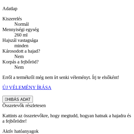
Adatlap
Kiszerelés
Normál
Mennyiségi egység
260 ml
Hajszál vastagsága
minden
Károsodott a hajad?
Nem
Korpás a fejbőröd?
Nem
Erről a termékről még nem írt senki véleményt. Írj te elsőként!
ÚJ VÉLEMÉNY ÍRÁSA

HIBÁS ADAT
Összetevők részletesen
Kattints az összetevőkre, hogy megtudd, hogyan hatnak a hajadra és
a fejbőrödre!
Aktív hatóanyagok