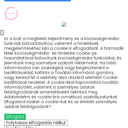

Ez a bolt a megfelelő teljesítmény és a közösségimédia-
funkciók biztosításához, valamint a hirdetések
megjelenítéséhez kéri a cookie-k elfogadását. A harmadik
felek közösségimédia- és hirdetési cookie-jai
használatával biztosítunk közösségimédia-funkciókat, és
jelenítünk meg személyre szabott reklámokat. Ha több
információra van szükséged, vagy kiegészítenéd a
beállításaidat, kattints a További információ gombra,
vagy keresd fel a webhely alsó részéről elérhető Cookie-
beállítások területet. A cookie-kkal kapcsolatos további
információért, valamint a személyes adatok
feldolgozásának ismertetéséért tekintsd meg
Adatvédelmi és cookie-kra vonatkozó szabályzatunkat.
Elfogadod ezeket a cookie-kat és az érintett személyes
adatok feldolgozását?
Elfogad

Folytassa elfogadás nélkül