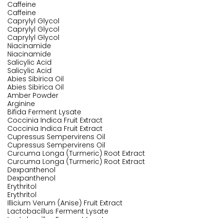
Caffeine
Caffeine
Caprylyl Glycol
Caprylyl Glycol
Caprylyl Glycol
Niacinamide
Niacinamide
Salicylic Acid
Salicylic Acid
Abies Sibirica Oil
Abies Sibirica Oil
Amber Powder
Arginine
Bifida Ferment Lysate
Coccinia Indica Fruit Extract
Coccinia Indica Fruit Extract
Cupressus Sempervirens Oil
Cupressus Sempervirens Oil
Curcuma Longa (Turmeric) Root Extract
Curcuma Longa (Turmeric) Root Extract
Dexpanthenol
Dexpanthenol
Erythritol
Erythritol
Illicium Verum (Anise) Fruit Extract
Lactobacillus Ferment Lysate