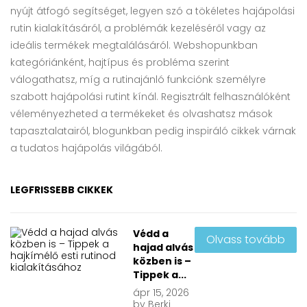
nyújt átfogó segítséget, legyen szó a tökéletes hajápolási
rutin kialakításáról, a problémák kezeléséről vagy az
ideális termékek megtalálásáról. Webshopunkban
kategóriánként, hajtípus és probléma szerint
válogathatsz, míg a rutinajánló funkciónk személyre
szabott hajápolási rutint kínál. Regisztrált felhasználóként
véleményezheted a termékeket és olvashatsz mások
tapasztalatairól, blogunkban pedig inspiráló cikkek várnak
a tudatos hajápolás világából.
LEGFRISSEBB CIKKEK
Védd a
Olvass tovább
hajad alvás
közben is –
Tippek a...
ápr
15, 2026
by
Berki