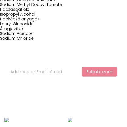
Sodium Methyl Cocoyl Taurate
Habzásgátlók:
Isopropyl Alcohol
Habképző anyagok:
Lauryl Glucoside
Állagjavítók:
Sodium Acetate
Sodium Chloride
Iratkozz Fel Hírlevelünkre
Feliratkozom
Ha értesülnél a legfelkapottabb termékekről és a legújabb
hajápolási trendekről, iratkozz fel a hírlevelünkre!