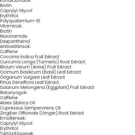
Kondicionálók:
Biotin
Caprylyl Glycol
Erythritol
Polyquaternium-10
Vitaminok:
Biotin
Niacinamide
Dexpanthenol
Antioxidánsok:
Caffeine
Coccinia Indica Fruit Extract
Curcuma Longa (Turmeric) Root Extract
Illicium Verum (Anise) Fruit Extract
Ocimum Basilicum (Basil) Leaf Extract
Origanum Vulgare Leaf Extract
Pinus Densiflora Leaf Extract
Solanum Melongena (Eggplant) Fruit Extract
Illatanyagok:
Caffeine
Abies Sibirica Oil
Cupressus Sempervirens Oil
Zingiber Officinale (Ginger) Root Extract
Emolliensek:
Caprylyl Glycol
Erythritol
Tartósítószerek: