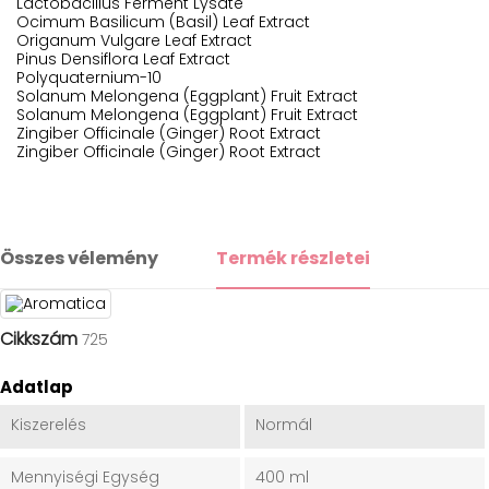
Lactobacillus Ferment Lysate
Ocimum Basilicum (Basil) Leaf Extract
Origanum Vulgare Leaf Extract
Pinus Densiflora Leaf Extract
Polyquaternium-10
Solanum Melongena (Eggplant) Fruit Extract
Solanum Melongena (Eggplant) Fruit Extract
Zingiber Officinale (Ginger) Root Extract
Zingiber Officinale (Ginger) Root Extract
Összes vélemény
Termék részletei
Cikkszám
725
Adatlap
Kiszerelés
Normál
Mennyiségi Egység
400 ml