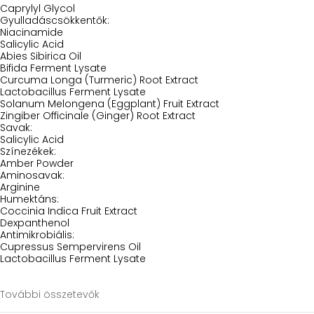
Caprylyl Glycol
Gyulladáscsökkentők:
Niacinamide
Salicylic Acid
Abies Sibirica Oil
Bifida Ferment Lysate
Curcuma Longa (Turmeric) Root Extract
Lactobacillus Ferment Lysate
Solanum Melongena (Eggplant) Fruit Extract
Zingiber Officinale (Ginger) Root Extract
Savak:
Salicylic Acid
Színezékek:
Amber Powder
Aminosavak:
Arginine
Humektáns:
Coccinia Indica Fruit Extract
Dexpanthenol
Antimikrobiális:
Cupressus Sempervirens Oil
Lactobacillus Ferment Lysate
További összetevők