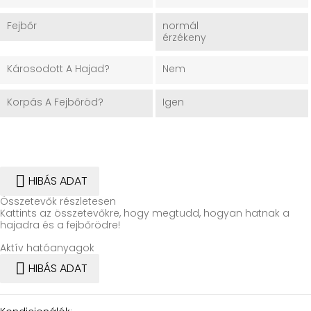
Fejbőr
normál
érzékeny
Károsodott A Hajad?
Nem
Korpás A Fejbőröd?
Igen

HIBÁS ADAT
Összetevők részletesen
Kattints az összetevőkre, hogy megtudd, hogyan hatnak a
hajadra és a fejbőrödre!
Aktív hatóanyagok

HIBÁS ADAT