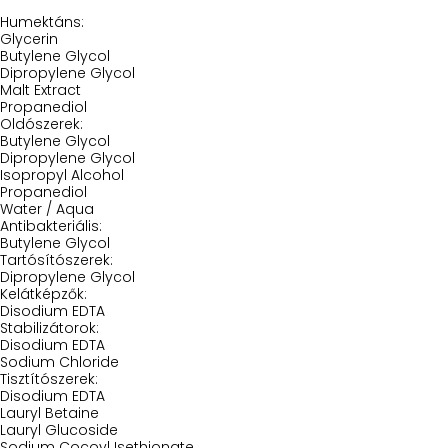
Humektáns:
Glycerin
Butylene Glycol
Dipropylene Glycol
Malt Extract
Propanediol
Oldószerek:
Butylene Glycol
Dipropylene Glycol
Isopropyl Alcohol
Propanediol
Water / Aqua
Antibakteriális:
Butylene Glycol
Tartósítószerek:
Dipropylene Glycol
Kelátképzők:
Disodium EDTA
Stabilizátorok:
Disodium EDTA
Sodium Chloride
Tisztítószerek:
Disodium EDTA
Lauryl Betaine
Lauryl Glucoside
Sodium Cocoyl Isethionate