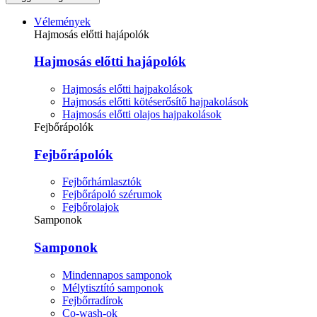
Vélemények
Hajmosás előtti hajápolók
Hajmosás előtti hajápolók
Hajmosás előtti hajpakolások
Hajmosás előtti kötéserősítő hajpakolások
Hajmosás előtti olajos hajpakolások
Fejbőrápolók
Fejbőrápolók
Fejbőrhámlasztók
Fejbőrápoló szérumok
Fejbőrolajok
Samponok
Samponok
Mindennapos samponok
Mélytisztító samponok
Fejbőrradírok
Co-wash-ok