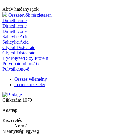
Aktív hatóanyagok
Összetevők részletesen
Dimethicone
Dimethicone
Dimethicone
Salicylic Acid
Salicylic Acid
Glycol Distearate
Glycol Distearate
Hydrolyzed Soy Protein
Polyquaternium-16
Polysilicone-8
Összes vélemény
Termék részletei
Cikkszám
1079
Adatlap
Kiszerelés
Normál
Mennyiségi egység