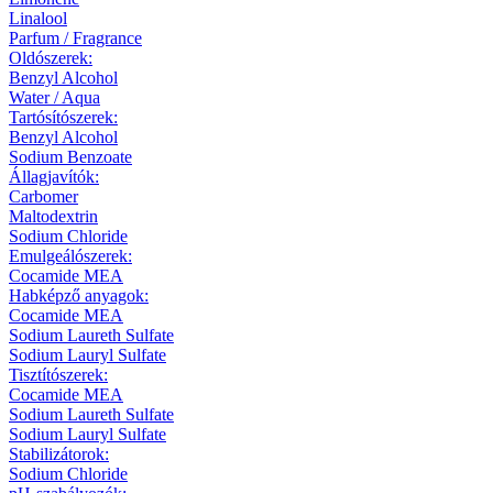
Linalool
Parfum / Fragrance
Oldószerek:
Benzyl Alcohol
Water / Aqua
Tartósítószerek:
Benzyl Alcohol
Sodium Benzoate
Állagjavítók:
Carbomer
Maltodextrin
Sodium Chloride
Emulgeálószerek:
Cocamide MEA
Habképző anyagok:
Cocamide MEA
Sodium Laureth Sulfate
Sodium Lauryl Sulfate
Tisztítószerek:
Cocamide MEA
Sodium Laureth Sulfate
Sodium Lauryl Sulfate
Stabilizátorok:
Sodium Chloride