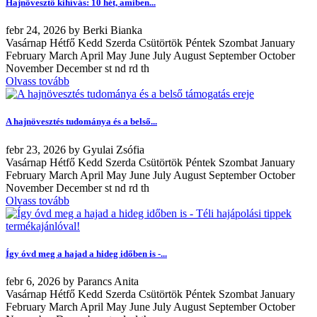
Hajnövesztő kihívás: 10 hét, amiben...
febr
24, 2026
by
Berki Bianka
Vasárnap Hétfő Kedd Szerda Csütörtök Péntek Szombat January
February March April May June July August September October
November December st nd rd th
Olvass tovább
A hajnövesztés tudománya és a belső...
febr
23, 2026
by
Gyulai Zsófia
Vasárnap Hétfő Kedd Szerda Csütörtök Péntek Szombat January
February March April May June July August September October
November December st nd rd th
Olvass tovább
Így óvd meg a hajad a hideg időben is -...
febr
6, 2026
by
Parancs Anita
Vasárnap Hétfő Kedd Szerda Csütörtök Péntek Szombat January
February March April May June July August September October