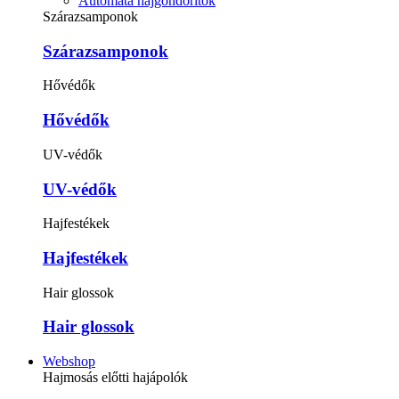
Automata hajgöndörítők
Szárazsamponok
Szárazsamponok
Hővédők
Hővédők
UV-védők
UV-védők
Hajfestékek
Hajfestékek
Hair glossok
Hair glossok
Webshop
Hajmosás előtti hajápolók