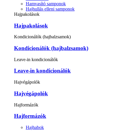
Hamvasító samponok
Hajhullás elleni samponok
Hajpakolások
Hajpakolások
Kondicionálók (hajbalzsamok)
Kondicionálók (hajbalzsamok)
Leave-in kondicionálók
Leave-in kondicionálók
Hajvégápolók
Hajvégápolók
Hajformázók
Hajformázók
Hajhabok