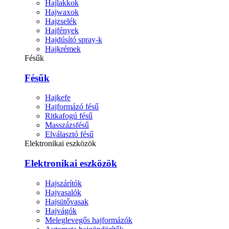
Hajlakkok
Hajwaxok
Hajzselék
Hajfények
Hajdúsító spray-k
Hajkrémek
Fésűk
Fésűk
Hajkefe
Hajformázó fésű
Ritkafogú fésű
Masszázsfésű
Elválasztó fésű
Elektronikai eszközök
Elektronikai eszközök
Hajszárítók
Hajvasalók
Hajsütővasak
Hajvágók
Meleglevegős hajformázók