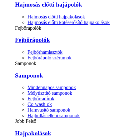
Hajmosás előtti hajápolók
Hajmosás előtti hajpakolások
Hajmosás előtti kötéserősítő hajpakolások
Fejbőrápolók
Fejbőrápolók
Fejbőrhámlasztók
Fejbőrápoló szérumok
Samponok
Samponok
Mindennapos samponok
Mélytisztító samponok
Fejbőrradírok
Co-wash-ok
Hamvasító samponok
Hajhullás elleni samponok
Jobb Felső
Hajpakolások