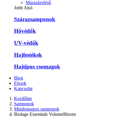
Masszázsfésű
Jobb Alsó
Szárazsamponok
Hővédők
UV-védők
Hajfestékek
Hajtípus csomagok
Blog
Ebook
Kapcsolat
Kezdőlap
Samponok
Mindennapos samponok
Biolage Essentials VolumeBloom