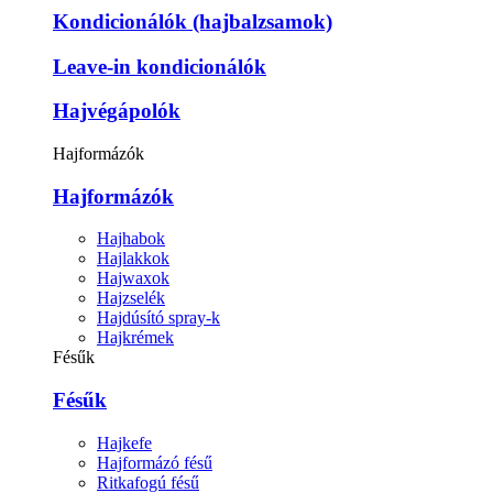
Kondicionálók (hajbalzsamok)
Leave-in kondicionálók
Hajvégápolók
Hajformázók
Hajformázók
Hajhabok
Hajlakkok
Hajwaxok
Hajzselék
Hajdúsító spray-k
Hajkrémek
Fésűk
Fésűk
Hajkefe
Hajformázó fésű
Ritkafogú fésű