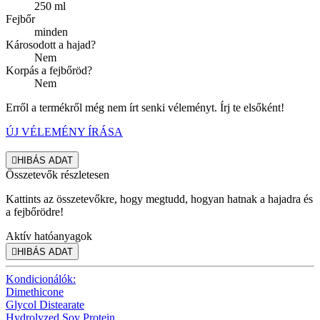
250 ml
Fejbőr
minden
Károsodott a hajad?
Nem
Korpás a fejbőröd?
Nem
Erről a termékről még nem írt senki véleményt. Írj te elsőként!
ÚJ VÉLEMÉNY ÍRÁSA

HIBÁS ADAT
Összetevők részletesen
Kattints az összetevőkre, hogy megtudd, hogyan hatnak a hajadra és
a fejbőrödre!
Aktív hatóanyagok

HIBÁS ADAT
Kondicionálók:
Dimethicone
Glycol Distearate
Hydrolyzed Soy Protein