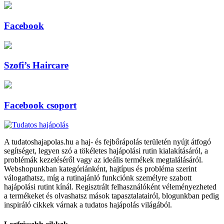
Facebook
Szofi’s Haircare
Facebook csoport
A tudatoshajapolas.hu a haj- és fejbőrápolás területén nyújt átfogó
segítséget, legyen szó a tökéletes hajápolási rutin kialakításáról, a
problémák kezeléséről vagy az ideális termékek megtalálásáról.
Webshopunkban kategóriánként, hajtípus és probléma szerint
válogathatsz, míg a rutinajánló funkciónk személyre szabott
hajápolási rutint kínál. Regisztrált felhasználóként véleményezheted
a termékeket és olvashatsz mások tapasztalatairól, blogunkban pedig
inspiráló cikkek várnak a tudatos hajápolás világából.