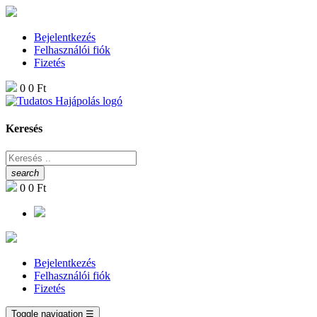
Bejelentkezés
Felhasználói fiók
Fizetés
0
0 Ft
Keresés
search
0
0 Ft
Bejelentkezés
Felhasználói fiók
Fizetés
Toggle navigation
☰