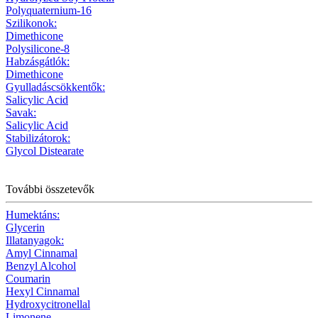
Polyquaternium-16
Szilikonok:
Dimethicone
Polysilicone-8
Habzásgátlók:
Dimethicone
Gyulladáscsökkentők:
Salicylic Acid
Savak:
Salicylic Acid
Stabilizátorok:
Glycol Distearate
További összetevők
Humektáns:
Glycerin
Illatanyagok:
Amyl Cinnamal
Benzyl Alcohol
Coumarin
Hexyl Cinnamal
Hydroxycitronellal
Limonene