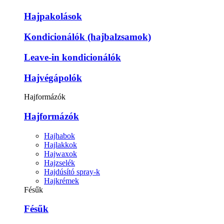
Hajpakolások
Kondicionálók (hajbalzsamok)
Leave-in kondicionálók
Hajvégápolók
Hajformázók
Hajformázók
Hajhabok
Hajlakkok
Hajwaxok
Hajzselék
Hajdúsító spray-k
Hajkrémek
Fésűk
Fésűk