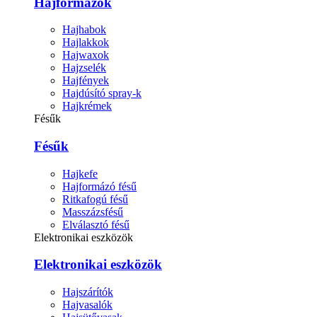
Hajformázók
Hajhabok
Hajlakkok
Hajwaxok
Hajzselék
Hajfények
Hajdúsító spray-k
Hajkrémek
Fésűk
Fésűk
Hajkefe
Hajformázó fésű
Ritkafogú fésű
Masszázsfésű
Elválasztó fésű
Elektronikai eszközök
Elektronikai eszközök
Hajszárítók
Hajvasalók