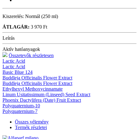
Kiszerelés:
Normál (250 ml)
ÁTLAGÁR:
3 970 Ft
Leírás
Aktív hatóanyagok
Összetevők részletesen
Lactic Acid
Lactic Acid
Basic Blue 124
Buddleja Officinalis Flower Extract
Buddleja Officinalis Flower Extract
Ethylhexyl Methoxycinnamate
Linum Usitatissimum (Linseed) Seed Extract
Phoenix Dactylifera (Date) Fruit Extract
Polyquaternium-10
Polyquaternium-7
Összes vélemény
Termék részletei