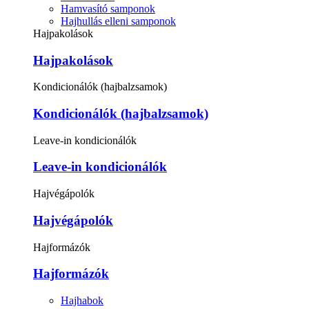
Hamvasító samponok
Hajhullás elleni samponok
Hajpakolások
Hajpakolások
Kondicionálók (hajbalzsamok)
Kondicionálók (hajbalzsamok)
Leave-in kondicionálók
Leave-in kondicionálók
Hajvégápolók
Hajvégápolók
Hajformázók
Hajformázók
Hajhabok