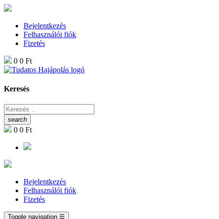
Bejelentkezés
Felhasználói fiók
Fizetés
0
0 Ft
Keresés
search
0
0 Ft
Bejelentkezés
Felhasználói fiók
Fizetés
Toggle navigation
☰