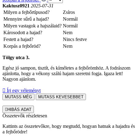
Kaktusz0921
2025-07-31
Milyen a fejbőrtípusod?
Zsíros
Mennyire sűrű a hajad?
Normál
Milyen vastagok a hajszálaid?
Normál
Károsodott a hajad?
Nem
Festett a hajad?
Nincs festve
Korpás a fejbőröd?
Nem
Tölgy utca 3.
Egész jó sampon, tisztít, és kíméletes a fejbőrömhöz. A fodrászom
ajánlotta, hogy a vékony szálú hajam szeretni fogja. Igaza lett!
Nagyon ajánlom.

Írj egy véleményt
MUTASS MÉG
MUTASS KEVESEBBET

HIBÁS ADAT
Összetevők részletesen
Kattints az összetevőkre, hogy megtudd, hogyan hatnak a hajadra és
a fejbőrödre!