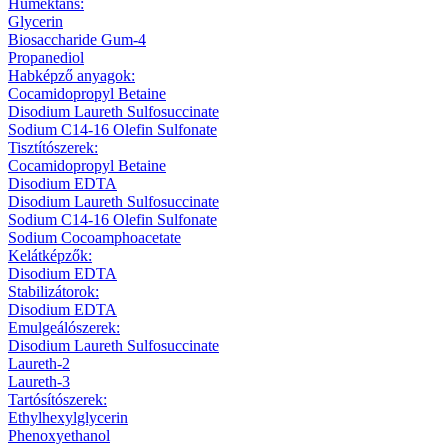
Humektáns:
Glycerin
Biosaccharide Gum-4
Propanediol
Habképző anyagok:
Cocamidopropyl Betaine
Disodium Laureth Sulfosuccinate
Sodium C14-16 Olefin Sulfonate
Tisztítószerek:
Cocamidopropyl Betaine
Disodium EDTA
Disodium Laureth Sulfosuccinate
Sodium C14-16 Olefin Sulfonate
Sodium Cocoamphoacetate
Kelátképzők:
Disodium EDTA
Stabilizátorok:
Disodium EDTA
Emulgeálószerek:
Disodium Laureth Sulfosuccinate
Laureth-2
Laureth-3
Tartósítószerek:
Ethylhexylglycerin
Phenoxyethanol