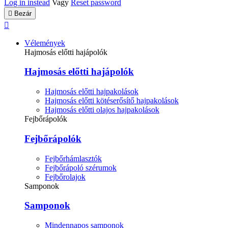
Log in instead
Vagy
Reset password

Bezár

Vélemények
Hajmosás előtti hajápolók
Hajmosás előtti hajápolók
Hajmosás előtti hajpakolások
Hajmosás előtti kötéserősítő hajpakolások
Hajmosás előtti olajos hajpakolások
Fejbőrápolók
Fejbőrápolók
Fejbőrhámlasztók
Fejbőrápoló szérumok
Fejbőrolajok
Samponok
Samponok
Mindennapos samponok