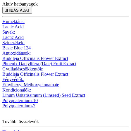
Aktív hatóanyagok

HIBÁS ADAT
Humektáns:
Lactic Acid
Savak:
Lactic Acid
Színezékek:
Basic Blue 124
Antioxidánsok:
Buddleja Officinalis Flower Extract
Phoenix Dactylifera (Date) Fruit Extract
Gyulladáscsökkentők:
Buddleja Officinalis Flower Extract
Fényvédők:
Ethylhexyl Methoxycinnamate
Kondicionálók:
Linum Usitatissimum (Linseed) Seed Extract
Polyquaternium-10
Polyquaternium-7
További összetevők