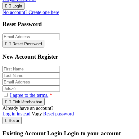


Login
No account? Create one here
Reset Password


Reset Password
New Account Register
I agree to the terms.
*


Fiók létrehozása
Already have an account?
Log in instead
Vagy
Reset password

Bezár
Existing Account Login
Login to your account