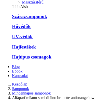
Masszázsfésű
Jobb Alsó
Szárazsamponok
Hővédők
UV-védők
Hajfestékek
Hajtípus csomagok
Blog
Ebook
Kapcsolat
Kezdőlap
Samponok
Mindennapos samponok
Alfaparf milano semi di lino brunette antiorange low