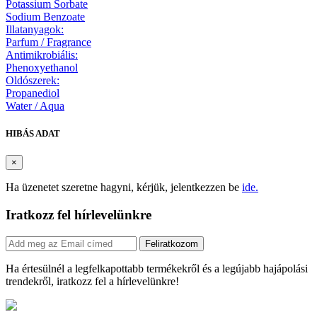
Potassium Sorbate
Sodium Benzoate
Illatanyagok:
Parfum / Fragrance
Antimikrobiális:
Phenoxyethanol
Oldószerek:
Propanediol
Water / Aqua
HIBÁS ADAT
×
Ha üzenetet szeretne hagyni, kérjük, jelentkezzen be
ide.
Iratkozz fel hírlevelünkre
Feliratkozom
Ha értesülnél a legfelkapottabb termékekről és a legújabb hajápolási
trendekről, iratkozz fel a hírlevelünkre!