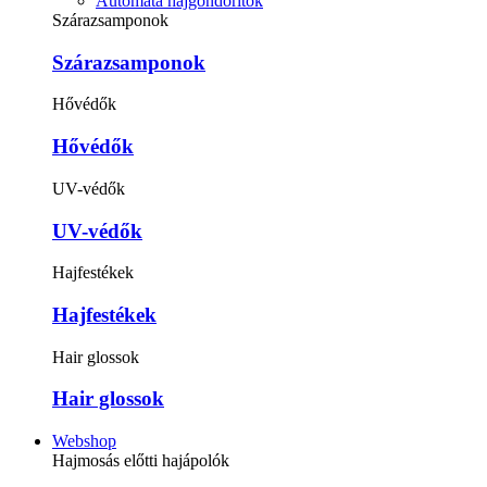
Automata hajgöndörítők
Szárazsamponok
Szárazsamponok
Hővédők
Hővédők
UV-védők
UV-védők
Hajfestékek
Hajfestékek
Hair glossok
Hair glossok
Webshop
Hajmosás előtti hajápolók