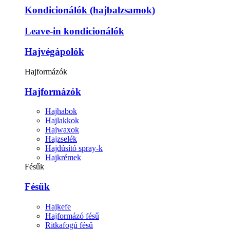
Kondicionálók (hajbalzsamok)
Leave-in kondicionálók
Hajvégápolók
Hajformázók
Hajformázók
Hajhabok
Hajlakkok
Hajwaxok
Hajzselék
Hajdúsító spray-k
Hajkrémek
Fésűk
Fésűk
Hajkefe
Hajformázó fésű
Ritkafogú fésű