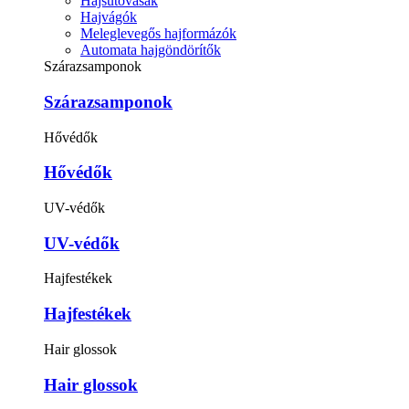
Hajsütővasak
Hajvágók
Meleglevegős hajformázók
Automata hajgöndörítők
Szárazsamponok
Szárazsamponok
Hővédők
Hővédők
UV-védők
UV-védők
Hajfestékek
Hajfestékek
Hair glossok
Hair glossok