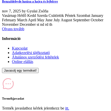
Benzaldehyde hatása a hajra és fejbőrre
nov
7, 2025
by
Gyulai Zsófia
Vasárnap Hétfő Kedd Szerda Csütörtök Péntek Szombat January
February March April May June July August September October
November December st nd rd th
Olvass tovább
Információ
Kapcsolat
Adatkezelési tájékoztató
Általános szerződési feltételek
Online elállás
Javasolj egy terméket!
Termékjavaslat
Termék javaslathoz kérlek jelentkezz be
itt.