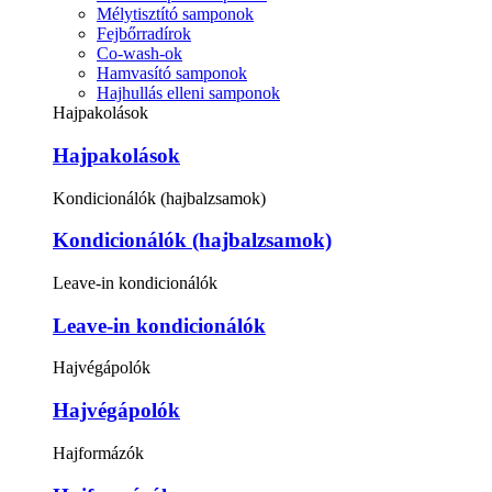
Mélytisztító samponok
Fejbőrradírok
Co-wash-ok
Hamvasító samponok
Hajhullás elleni samponok
Hajpakolások
Hajpakolások
Kondicionálók (hajbalzsamok)
Kondicionálók (hajbalzsamok)
Leave-in kondicionálók
Leave-in kondicionálók
Hajvégápolók
Hajvégápolók
Hajformázók