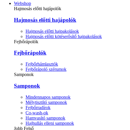
Webshop
Hajmosás előtti hajápolók
Hajmosás előtti hajápolók
Hajmosás előtti hajpakolások
Hajmosás előtti kötéserősítő hajpakolások
Fejbőrápolók
Fejbőrápolók
Fejbőrhámlasztók
Fejbőrápoló szérumok
Samponok
Samponok
Mindennapos samponok
Mélytisztító samponok
Fejbőrradírok
Co-wash-ok
Hamvasító samponok
Hajhullás elleni samponok
Jobb Felső