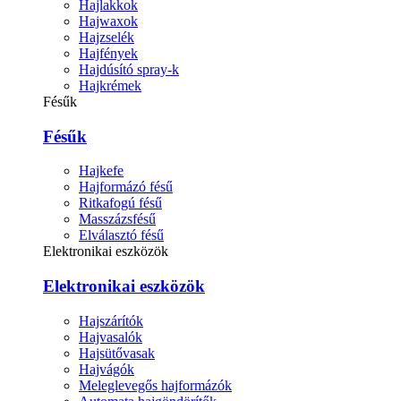
Hajlakkok
Hajwaxok
Hajzselék
Hajfények
Hajdúsító spray-k
Hajkrémek
Fésűk
Fésűk
Hajkefe
Hajformázó fésű
Ritkafogú fésű
Masszázsfésű
Elválasztó fésű
Elektronikai eszközök
Elektronikai eszközök
Hajszárítók
Hajvasalók
Hajsütővasak
Hajvágók
Meleglevegős hajformázók