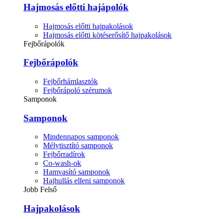
Hajmosás előtti hajápolók
Hajmosás előtti hajpakolások
Hajmosás előtti kötéserősítő hajpakolások
Fejbőrápolók
Fejbőrápolók
Fejbőrhámlasztók
Fejbőrápoló szérumok
Samponok
Samponok
Mindennapos samponok
Mélytisztító samponok
Fejbőrradírok
Co-wash-ok
Hamvasító samponok
Hajhullás elleni samponok
Jobb Felső
Hajpakolások