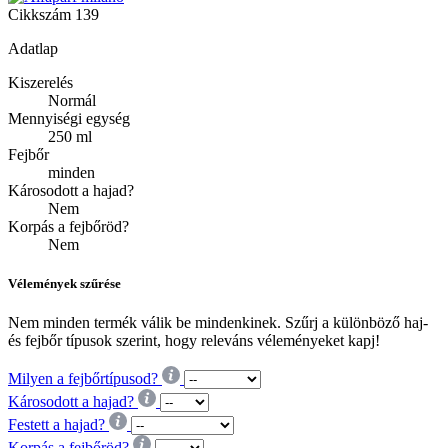
Cikkszám
139
Adatlap
Kiszerelés
Normál
Mennyiségi egység
250 ml
Fejbőr
minden
Károsodott a hajad?
Nem
Korpás a fejbőröd?
Nem
Vélemények szűrése
Nem minden termék válik be mindenkinek. Szűrj a különböző haj-
és fejbőr típusok szerint, hogy releváns véleményeket kapj!
Milyen a fejbőrtípusod?
Károsodott a hajad?
Festett a hajad?
Korpás a fejbőröd?