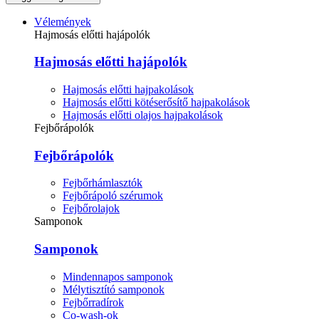
Vélemények
Hajmosás előtti hajápolók
Hajmosás előtti hajápolók
Hajmosás előtti hajpakolások
Hajmosás előtti kötéserősítő hajpakolások
Hajmosás előtti olajos hajpakolások
Fejbőrápolók
Fejbőrápolók
Fejbőrhámlasztók
Fejbőrápoló szérumok
Fejbőrolajok
Samponok
Samponok
Mindennapos samponok
Mélytisztító samponok
Fejbőrradírok
Co-wash-ok