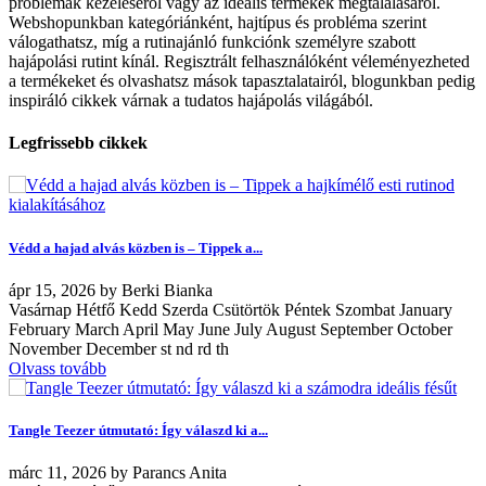
problémák kezeléséről vagy az ideális termékek megtalálásáról.
Webshopunkban kategóriánként, hajtípus és probléma szerint
válogathatsz, míg a rutinajánló funkciónk személyre szabott
hajápolási rutint kínál. Regisztrált felhasználóként véleményezheted
a termékeket és olvashatsz mások tapasztalatairól, blogunkban pedig
inspiráló cikkek várnak a tudatos hajápolás világából.
Legfrissebb cikkek
Védd a hajad alvás közben is – Tippek a...
ápr
15, 2026
by
Berki Bianka
Vasárnap Hétfő Kedd Szerda Csütörtök Péntek Szombat January
February March April May June July August September October
November December st nd rd th
Olvass tovább
Tangle Teezer útmutató: Így válaszd ki a...
márc
11, 2026
by
Parancs Anita