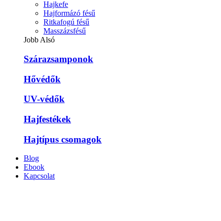
Hajkefe
Hajformázó fésű
Ritkafogú fésű
Masszázsfésű
Jobb Alsó
Szárazsamponok
Hővédők
UV-védők
Hajfestékek
Hajtípus csomagok
Blog
Ebook
Kapcsolat