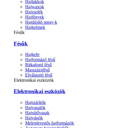
Hajlakkok
Hajwaxok
Hajzselék
Hajfények
Hajdúsító spray-k
Hajkrémek
Fésűk
Fésűk
Hajkefe
Hajformázó fésű
Ritkafogú fésű
Masszázsfésű
Elválasztó fésű
Elektronikai eszközök
Elektronikai eszközök
Hajszárítók
Hajvasalók
Hajsütővasak
Hajvágók
Meleglevegős hajformázók