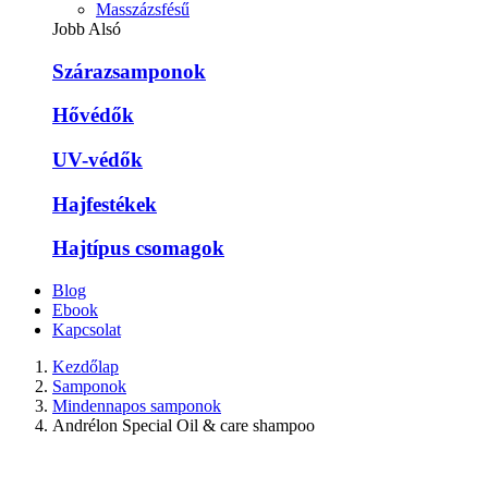
Masszázsfésű
Jobb Alsó
Szárazsamponok
Hővédők
UV-védők
Hajfestékek
Hajtípus csomagok
Blog
Ebook
Kapcsolat
Kezdőlap
Samponok
Mindennapos samponok
Andrélon Special Oil & care shampoo