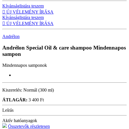
Kívánságlistára teszem

ÚJ VÉLEMÉNY ÍRÁSA
Kívánságlistára teszem

ÚJ VÉLEMÉNY ÍRÁSA
Andrélon
Andrélon Special Oil & care shampoo
Mindennapos
sampon
Mindennapos samponok
Kiszerelés:
Normál (300 ml)
ÁTLAGÁR:
3 400 Ft
Leírás
Aktív hatóanyagok
Összetevők részletesen