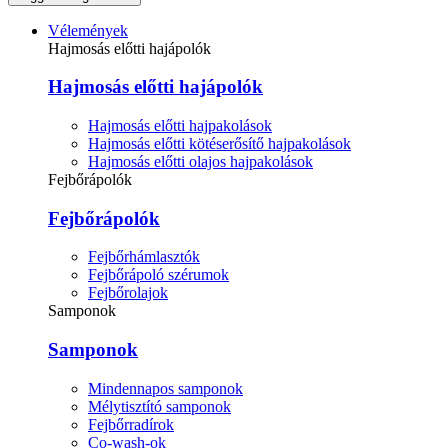
Vélemények
Hajmosás előtti hajápolók
Hajmosás előtti hajápolók
Hajmosás előtti hajpakolások
Hajmosás előtti kötéserősítő hajpakolások
Hajmosás előtti olajos hajpakolások
Fejbőrápolók
Fejbőrápolók
Fejbőrhámlasztók
Fejbőrápoló szérumok
Fejbőrolajok
Samponok
Samponok
Mindennapos samponok
Mélytisztító samponok
Fejbőrradírok
Co-wash-ok