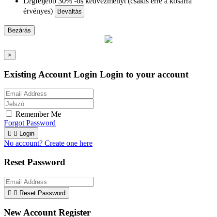
Legfeljebb 30% -os kedvezményt (csakis erre a kosárra
érvényes)
Beváltás
Bezárás
×
Existing Account Login
Login to your account
Remember Me
Forgot Password


Login
No account? Create one here
Reset Password


Reset Password
New Account Register