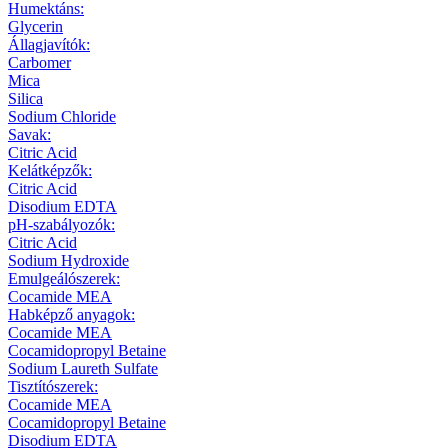
Humektáns:
Glycerin
Állagjavítók:
Carbomer
Mica
Silica
Sodium Chloride
Savak:
Citric Acid
Kelátképzők:
Citric Acid
Disodium EDTA
pH-szabályozók:
Citric Acid
Sodium Hydroxide
Emulgeálószerek:
Cocamide MEA
Habképző anyagok:
Cocamide MEA
Cocamidopropyl Betaine
Sodium Laureth Sulfate
Tisztítószerek:
Cocamide MEA
Cocamidopropyl Betaine
Disodium EDTA