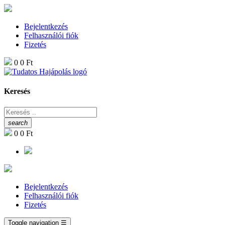
Bejelentkezés
Felhasználói fiók
Fizetés
0
0 Ft
Keresés
search
0
0 Ft
Bejelentkezés
Felhasználói fiók
Fizetés
Toggle navigation
☰