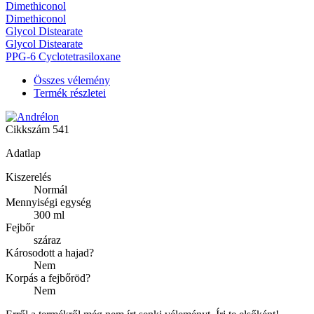
Dimethiconol
Dimethiconol
Glycol Distearate
Glycol Distearate
PPG-6 Cyclotetrasiloxane
Összes vélemény
Termék részletei
Cikkszám
541
Adatlap
Kiszerelés
Normál
Mennyiségi egység
300 ml
Fejbőr
száraz
Károsodott a hajad?
Nem
Korpás a fejbőröd?
Nem