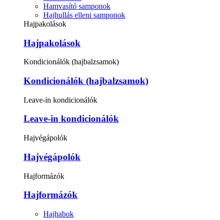
Hamvasító samponok
Hajhullás elleni samponok
Hajpakolások
Hajpakolások
Kondicionálók (hajbalzsamok)
Kondicionálók (hajbalzsamok)
Leave-in kondicionálók
Leave-in kondicionálók
Hajvégápolók
Hajvégápolók
Hajformázók
Hajformázók
Hajhabok