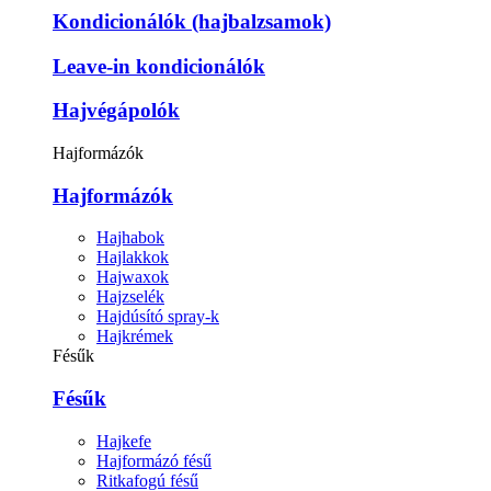
Kondicionálók (hajbalzsamok)
Leave-in kondicionálók
Hajvégápolók
Hajformázók
Hajformázók
Hajhabok
Hajlakkok
Hajwaxok
Hajzselék
Hajdúsító spray-k
Hajkrémek
Fésűk
Fésűk
Hajkefe
Hajformázó fésű
Ritkafogú fésű