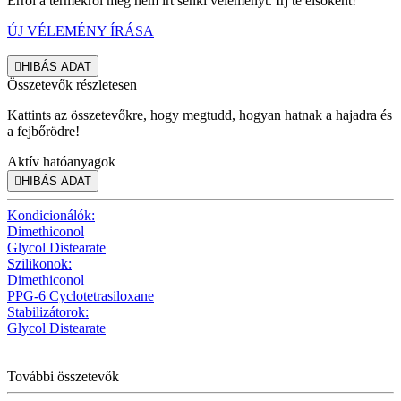
Erről a termékről még nem írt senki véleményt. Írj te elsőként!
ÚJ VÉLEMÉNY ÍRÁSA

HIBÁS ADAT
Összetevők részletesen
Kattints az összetevőkre, hogy megtudd, hogyan hatnak a hajadra és
a fejbőrödre!
Aktív hatóanyagok

HIBÁS ADAT
Kondicionálók:
Dimethiconol
Glycol Distearate
Szilikonok:
Dimethiconol
PPG-6 Cyclotetrasiloxane
Stabilizátorok:
Glycol Distearate
További összetevők