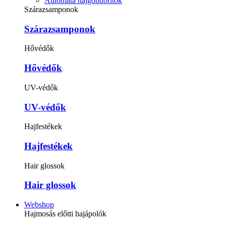
Automata hajgöndörítők
Szárazsamponok
Szárazsamponok
Hővédők
Hővédők
UV-védők
UV-védők
Hajfestékek
Hajfestékek
Hair glossok
Hair glossok
Webshop
Hajmosás előtti hajápolók