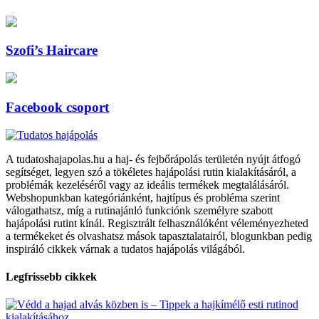
Szofi’s Haircare
Facebook csoport
A tudatoshajapolas.hu a haj- és fejbőrápolás területén nyújt átfogó
segítséget, legyen szó a tökéletes hajápolási rutin kialakításáról, a
problémák kezeléséről vagy az ideális termékek megtalálásáról.
Webshopunkban kategóriánként, hajtípus és probléma szerint
válogathatsz, míg a rutinajánló funkciónk személyre szabott
hajápolási rutint kínál. Regisztrált felhasználóként véleményezheted
a termékeket és olvashatsz mások tapasztalatairól, blogunkban pedig
inspiráló cikkek várnak a tudatos hajápolás világából.
Legfrissebb cikkek