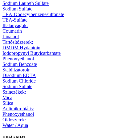
Sodium Laureth Sulfate
Sodium Sulfate
TEA-Dodecylbenzenesulfonate
TEA-Sulfate
Illatanyagok:
Coumarin
Linalool
Tartósítószerek:
DMDM Hydantoin
Iodopropynyl Butylcarbamate
Phenoxyethanol
Sodium Benzoate
Stabilizátorok:
Disodium EDTA
Sodium Chloride
Sodium Sulfate
Színezékek:
Mica
Silica
Antimikrobiális:
Phenoxyethanol
Oldószerek:
Water / Aqua
HIBÁS ADAT