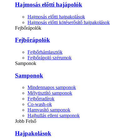
Hajmosás előtti hajápolók
Hajmosás előtti hajpakolások
Hajmosás előtti kötéserősítő hajpakolások
Fejbőrápolók
Fejbőrápolók
Fejbőrhámlasztók
Fejbőrápoló szérumok
Samponok
Samponok
Mindennapos samponok
Mélytisztító samponok
Fejbőrradírok
Co-wash-ok
Hamvasító samponok
Hajhullás elleni samponok
Jobb Felső
Hajpakolások