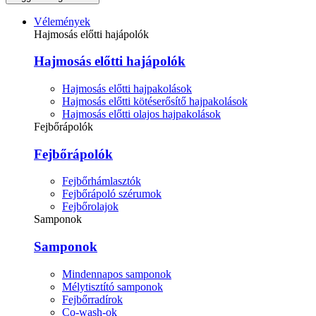
Vélemények
Hajmosás előtti hajápolók
Hajmosás előtti hajápolók
Hajmosás előtti hajpakolások
Hajmosás előtti kötéserősítő hajpakolások
Hajmosás előtti olajos hajpakolások
Fejbőrápolók
Fejbőrápolók
Fejbőrhámlasztók
Fejbőrápoló szérumok
Fejbőrolajok
Samponok
Samponok
Mindennapos samponok
Mélytisztító samponok
Fejbőrradírok
Co-wash-ok