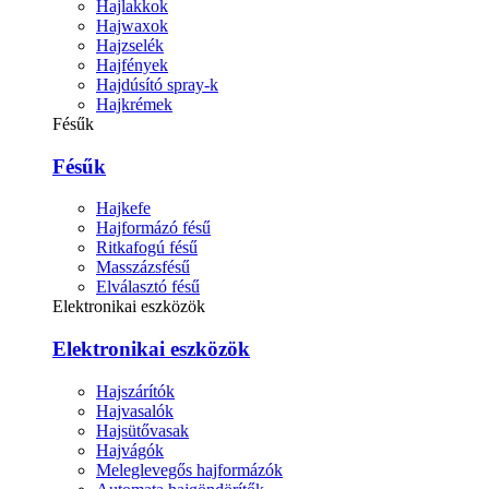
Hajlakkok
Hajwaxok
Hajzselék
Hajfények
Hajdúsító spray-k
Hajkrémek
Fésűk
Fésűk
Hajkefe
Hajformázó fésű
Ritkafogú fésű
Masszázsfésű
Elválasztó fésű
Elektronikai eszközök
Elektronikai eszközök
Hajszárítók
Hajvasalók
Hajsütővasak
Hajvágók
Meleglevegős hajformázók