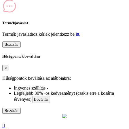
Termékjavaslat
Termék javaslathoz kérlek jelentkezz be
itt.
Bezárás
Hűségpontok beváltása
×
Hűségpontok beváltása az alábbiakra:
Ingyenes szállítás -
Legfeljebb 30% -os kedvezményt (csakis erre a kosárra
érvényes)
Beváltás
Bezárás
