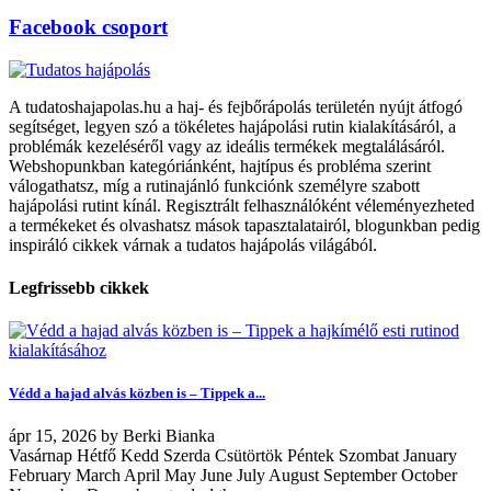
Facebook csoport
A tudatoshajapolas.hu a haj- és fejbőrápolás területén nyújt átfogó
segítséget, legyen szó a tökéletes hajápolási rutin kialakításáról, a
problémák kezeléséről vagy az ideális termékek megtalálásáról.
Webshopunkban kategóriánként, hajtípus és probléma szerint
válogathatsz, míg a rutinajánló funkciónk személyre szabott
hajápolási rutint kínál. Regisztrált felhasználóként véleményezheted
a termékeket és olvashatsz mások tapasztalatairól, blogunkban pedig
inspiráló cikkek várnak a tudatos hajápolás világából.
Legfrissebb cikkek
Védd a hajad alvás közben is – Tippek a...
ápr
15, 2026
by
Berki Bianka
Vasárnap Hétfő Kedd Szerda Csütörtök Péntek Szombat January
February March April May June July August September October