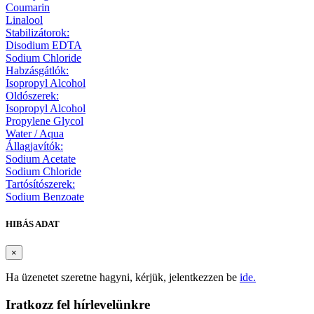
Coumarin
Linalool
Stabilizátorok:
Disodium EDTA
Sodium Chloride
Habzásgátlók:
Isopropyl Alcohol
Oldószerek:
Isopropyl Alcohol
Propylene Glycol
Water / Aqua
Állagjavítók:
Sodium Acetate
Sodium Chloride
Tartósítószerek:
Sodium Benzoate
HIBÁS ADAT
×
Ha üzenetet szeretne hagyni, kérjük, jelentkezzen be
ide.
Iratkozz fel hírlevelünkre