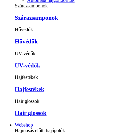
Automata hajgöndörítők
Szárazsamponok
Szárazsamponok
Hővédők
Hővédők
UV-védők
UV-védők
Hajfestékek
Hajfestékek
Hair glossok
Hair glossok
Webshop
Hajmosás előtti hajápolók