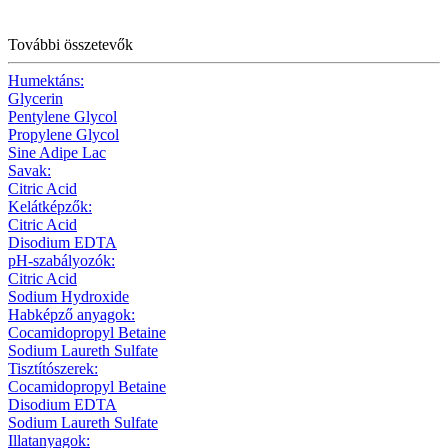
További összetevők
Humektáns:
Glycerin
Pentylene Glycol
Propylene Glycol
Sine Adipe Lac
Savak:
Citric Acid
Kelátképzők:
Citric Acid
Disodium EDTA
pH-szabályozók:
Citric Acid
Sodium Hydroxide
Habképző anyagok:
Cocamidopropyl Betaine
Sodium Laureth Sulfate
Tisztítószerek:
Cocamidopropyl Betaine
Disodium EDTA
Sodium Laureth Sulfate
Illatanyagok: