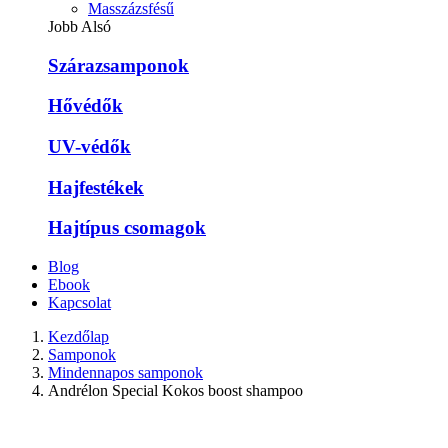
Masszázsfésű
Jobb Alsó
Szárazsamponok
Hővédők
UV-védők
Hajfestékek
Hajtípus csomagok
Blog
Ebook
Kapcsolat
Kezdőlap
Samponok
Mindennapos samponok
Andrélon Special Kokos boost shampoo