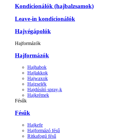
Kondicionálók (hajbalzsamok)
Leave-in kondicionálók
Hajvégápolók
Hajformázók
Hajformázók
Hajhabok
Hajlakkok
Hajwaxok
Hajzselék
Hajdúsító spray-k
Hajkrémek
Fésűk
Fésűk
Hajkefe
Hajformázó fésű
Ritkafogú fésű