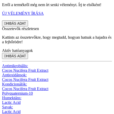
Erről a termékről még nem írt senki véleményt. Írj te elsőként!
ÚJ VÉLEMÉNY ÍRÁSA

HIBÁS ADAT
Összetevők részletesen
Kattints az összetevőkre, hogy megtudd, hogyan hatnak a hajadra és
a fejbőrödre!
Aktív hatóanyagok

HIBÁS ADAT
Antimikrobiális:
Cocos Nucifera Fruit Extract
Antioxidánsok:
Cocos Nucifera Fruit Extract
Kondicionálók:
Cocos Nucifera Fruit Extract
Polyquaternium-10
Humektáns:
Lactic Acid
Savak:
Lactic Acid