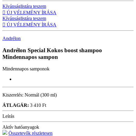
Kívánságlistára teszem

ÚJ VÉLEMÉNY ÍRÁSA
Kívánságlistára teszem

ÚJ VÉLEMÉNY ÍRÁSA
Andrélon
Andrélon Special Kokos boost shampoo
Mindennapos sampon
Mindennapos samponok
Kiszerelés:
Normál (300 ml)
ÁTLAGÁR:
3 410 Ft
Leírás
Aktív hatóanyagok
Összetevők részletesen