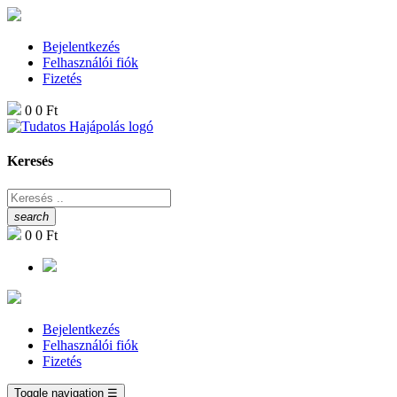
Bejelentkezés
Felhasználói fiók
Fizetés
0
0 Ft
Keresés
search
0
0 Ft
Bejelentkezés
Felhasználói fiók
Fizetés
Toggle navigation
☰