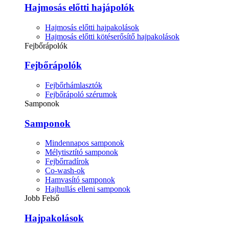
Hajmosás előtti hajápolók
Hajmosás előtti hajpakolások
Hajmosás előtti kötéserősítő hajpakolások
Fejbőrápolók
Fejbőrápolók
Fejbőrhámlasztók
Fejbőrápoló szérumok
Samponok
Samponok
Mindennapos samponok
Mélytisztító samponok
Fejbőrradírok
Co-wash-ok
Hamvasító samponok
Hajhullás elleni samponok
Jobb Felső
Hajpakolások