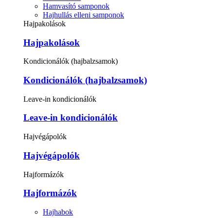
Hamvasító samponok
Hajhullás elleni samponok
Hajpakolások
Hajpakolások
Kondicionálók (hajbalzsamok)
Kondicionálók (hajbalzsamok)
Leave-in kondicionálók
Leave-in kondicionálók
Hajvégápolók
Hajvégápolók
Hajformázók
Hajformázók
Hajhabok