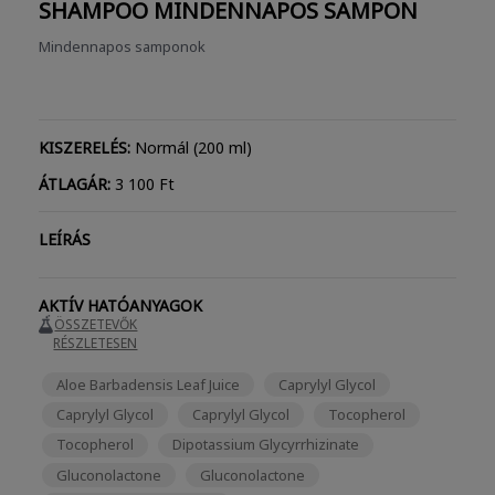
SHAMPOO
MINDENNAPOS SAMPON
Mindennapos samponok
KISZERELÉS:
Normál (200 ml)
ÁTLAGÁR:
3 100 Ft
LEÍRÁS
AKTÍV HATÓANYAGOK
ÖSSZETEVŐK
RÉSZLETESEN
Aloe Barbadensis Leaf Juice
Caprylyl Glycol
Caprylyl Glycol
Caprylyl Glycol
Tocopherol
Tocopherol
Dipotassium Glycyrrhizinate
Gluconolactone
Gluconolactone