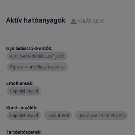
Aktív hatóanyagok
HIBÁS ADAT

Gyulladáscsökkentők:
Aloe Barbadensis Leaf Juice
Dipotassium Glycyrrhizinate
Emolliensek:
Caprylyl Glycol
Kondicionálók:
Caprylyl Glycol
Tocopherol
Hydrolyzed Rice Protein
Tartósítószerek: