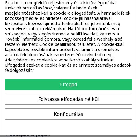
Ez a bolt a megfelelő teljesítmény és a közösségimédia-
funkciók biztosításához, valamint a hirdetések
megjelenítéséhez kéri a cookie-k elfogadását. A harmadik felek
Oldószerek:
közösségimédia- és hirdetési cookie-jai használatával
Benzyl Alcohol
Water / Aqua
biztosítunk közösségimédia-funkciókat, és jelenítünk meg
személyre szabott reklámokat. Ha több információra van
szükséged, vagy kiegészítenéd a beállításaidat, kattints a
Tartósítószerek:
További információ gombra, vagy keresd fel a webhely alsó
részéről elérhető Cookie-beállítások területet. A cookie-kkal
Benzyl Alcohol
Phenethyl Alcohol
Phenoxyethanol
kapcsolatos további információért, valamint a személyes
adatok feldolgozásának ismertetéséért tekintsd meg
Potassium Sorbate
Sodium Benzoate
Adatvédelmi és cookie-kra vonatkozó szabályzatunkat.
Elfogadod ezeket a cookie-kat és az érintett személyes adatok
feldolgozását?
Emolliensek:
Caprylyl Alcohol
Decyl Alcohol
Elfogad
Emulgeálószerek:
Folytassa elfogadás nélkül
Caprylyl Alcohol
Caprylyl/Capryl Glucoside
Konfigurálás
Decyl Alcohol
Decyl Glucoside
Habképző anyagok: