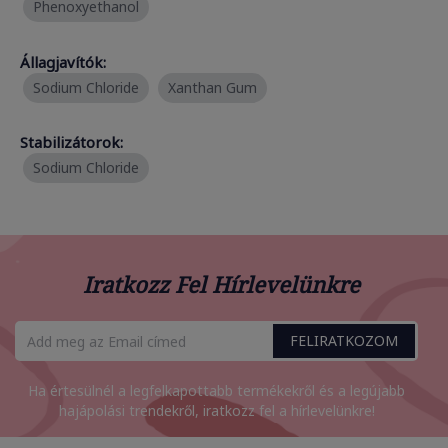
Phenoxyethanol
Állagjavítók:
Sodium Chloride
Xanthan Gum
Stabilizátorok:
Sodium Chloride
Iratkozz Fel Hírlevelünkre
FELIRATKOZOM
Ha értesülnél a legfelkapottabb termékekről és a legújabb
hajápolási trendekről, iratkozz fel a hírlevelünkre!