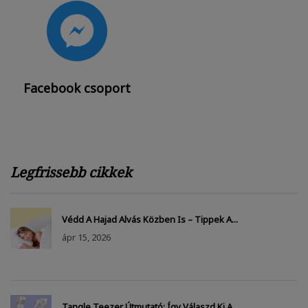
Facebook csoport
Legfrissebb cikkek
Védd A Hajad Alvás Közben Is – Tippek A...
ápr
15, 2026
Tangle Teezer Útmutató: Így Válaszd Ki A...