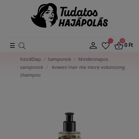
0
Toggle
☰
0 Ft
navigation
Kezdőlap
Samponok
Mindennapos
samponok
Anwen Hair me more volumizing
shampoo