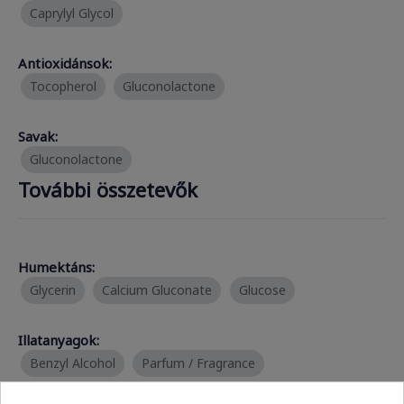
Caprylyl Glycol
Antioxidánsok:
Tocopherol
Gluconolactone
Savak:
Gluconolactone
További összetevők
Humektáns:
Glycerin
Calcium Gluconate
Glucose
Illatanyagok:
Benzyl Alcohol
Parfum / Fragrance
Phenethyl Alcohol