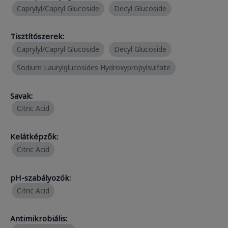
Caprylyl/Capryl Glucoside
Decyl Glucoside
Tisztítószerek:
Caprylyl/Capryl Glucoside
Decyl Glucoside
Sodium Laurylglucosides Hydroxypropylsulfate
Savak:
Citric Acid
Kelátképzők:
Citric Acid
pH-szabályozók:
Citric Acid
Antimikrobiális: