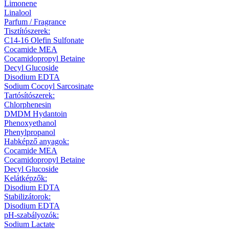
Limonene
Linalool
Parfum / Fragrance
Tisztítószerek:
C14-16 Olefin Sulfonate
Cocamide MEA
Cocamidopropyl Betaine
Decyl Glucoside
Disodium EDTA
Sodium Cocoyl Sarcosinate
Tartósítószerek:
Chlorphenesin
DMDM Hydantoin
Phenoxyethanol
Phenylpropanol
Habképző anyagok:
Cocamide MEA
Cocamidopropyl Betaine
Decyl Glucoside
Kelátképzők:
Disodium EDTA
Stabilizátorok:
Disodium EDTA
pH-szabályozók:
Sodium Lactate