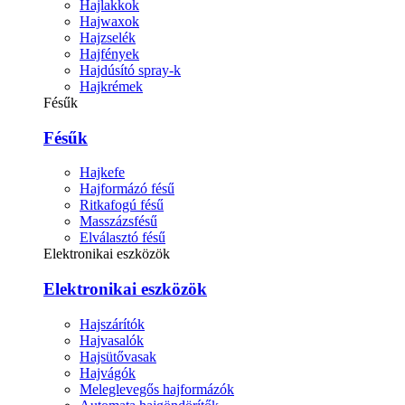
Hajlakkok
Hajwaxok
Hajzselék
Hajfények
Hajdúsító spray-k
Hajkrémek
Fésűk
Fésűk
Hajkefe
Hajformázó fésű
Ritkafogú fésű
Masszázsfésű
Elválasztó fésű
Elektronikai eszközök
Elektronikai eszközök
Hajszárítók
Hajvasalók
Hajsütővasak
Hajvágók
Meleglevegős hajformázók