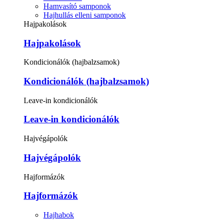
Hamvasító samponok
Hajhullás elleni samponok
Hajpakolások
Hajpakolások
Kondicionálók (hajbalzsamok)
Kondicionálók (hajbalzsamok)
Leave-in kondicionálók
Leave-in kondicionálók
Hajvégápolók
Hajvégápolók
Hajformázók
Hajformázók
Hajhabok