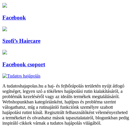
Facebook
Szofi’s Haircare
Facebook csoport
A tudatoshajapolas.hu a haj- és fejbőrápolás területén nyújt átfogó
segítséget, legyen szó a tökéletes hajápolási rutin kialakításáról, a
problémák kezeléséről vagy az ideális termékek megtalálásáról.
Webshopunkban kategóriánként, hajtípus és probléma szerint
válogathatsz, míg a rutinajánló funkciónk személyre szabott
hajápolási rutint kínál. Regisztrált felhasználóként véleményezheted
a termékeket és olvashatsz mások tapasztalatairól, blogunkban pedig
inspiráló cikkek várnak a tudatos hajápolás világából.