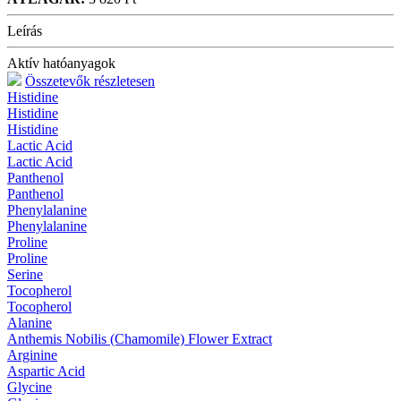
Leírás
Aktív hatóanyagok
Összetevők részletesen
Histidine
Histidine
Histidine
Lactic Acid
Lactic Acid
Panthenol
Panthenol
Phenylalanine
Phenylalanine
Proline
Proline
Serine
Tocopherol
Tocopherol
Alanine
Anthemis Nobilis (Chamomile) Flower Extract
Arginine
Aspartic Acid
Glycine