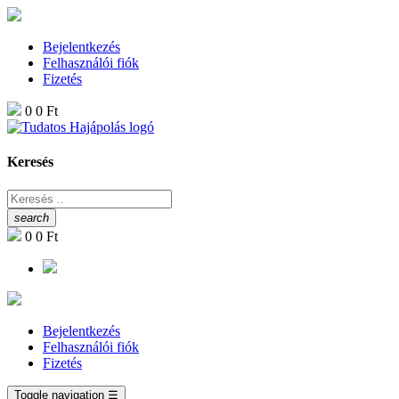
Bejelentkezés
Felhasználói fiók
Fizetés
0
0 Ft
Keresés
search
0
0 Ft
Bejelentkezés
Felhasználói fiók
Fizetés
Toggle navigation
☰