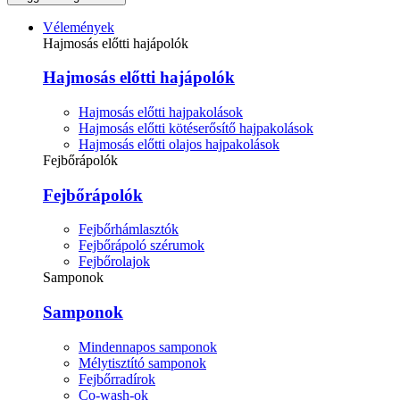
Vélemények
Hajmosás előtti hajápolók
Hajmosás előtti hajápolók
Hajmosás előtti hajpakolások
Hajmosás előtti kötéserősítő hajpakolások
Hajmosás előtti olajos hajpakolások
Fejbőrápolók
Fejbőrápolók
Fejbőrhámlasztók
Fejbőrápoló szérumok
Fejbőrolajok
Samponok
Samponok
Mindennapos samponok
Mélytisztító samponok
Fejbőrradírok
Co-wash-ok