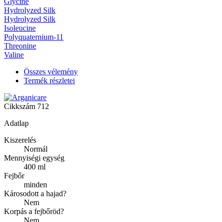
Glycine
Hydrolyzed Silk
Hydrolyzed Silk
Isoleucine
Polyquaternium-11
Threonine
Valine
Összes vélemény
Termék részletei
Cikkszám
712
Adatlap
Kiszerelés
Normál
Mennyiségi egység
400 ml
Fejbőr
minden
Károsodott a hajad?
Nem
Korpás a fejbőröd?
Nem