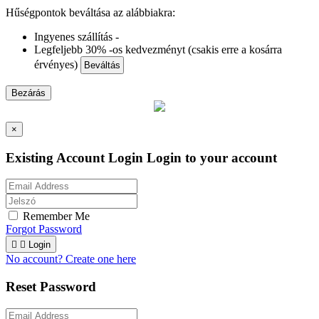
Hűségpontok beváltása az alábbiakra:
Ingyenes szállítás -
Legfeljebb 30% -os kedvezményt (csakis erre a kosárra
érvényes)
Beváltás
Bezárás
×
Existing Account Login
Login to your account
Remember Me
Forgot Password


Login
No account? Create one here
Reset Password