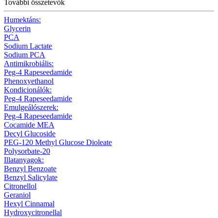
További összetevők
Humektáns:
Glycerin
PCA
Sodium Lactate
Sodium PCA
Antimikrobiális:
Peg-4 Rapeseedamide
Phenoxyethanol
Kondicionálók:
Peg-4 Rapeseedamide
Emulgeálószerek:
Peg-4 Rapeseedamide
Cocamide MEA
Decyl Glucoside
PEG-120 Methyl Glucose Dioleate
Polysorbate-20
Illatanyagok:
Benzyl Benzoate
Benzyl Salicylate
Citronellol
Geraniol
Hexyl Cinnamal
Hydroxycitronellal