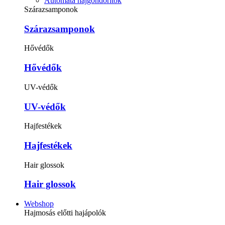
Automata hajgöndörítők
Szárazsamponok
Szárazsamponok
Hővédők
Hővédők
UV-védők
UV-védők
Hajfestékek
Hajfestékek
Hair glossok
Hair glossok
Webshop
Hajmosás előtti hajápolók