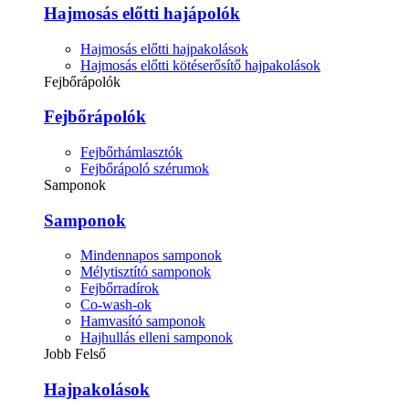
Hajmosás előtti hajápolók
Hajmosás előtti hajpakolások
Hajmosás előtti kötéserősítő hajpakolások
Fejbőrápolók
Fejbőrápolók
Fejbőrhámlasztók
Fejbőrápoló szérumok
Samponok
Samponok
Mindennapos samponok
Mélytisztító samponok
Fejbőrradírok
Co-wash-ok
Hamvasító samponok
Hajhullás elleni samponok
Jobb Felső
Hajpakolások