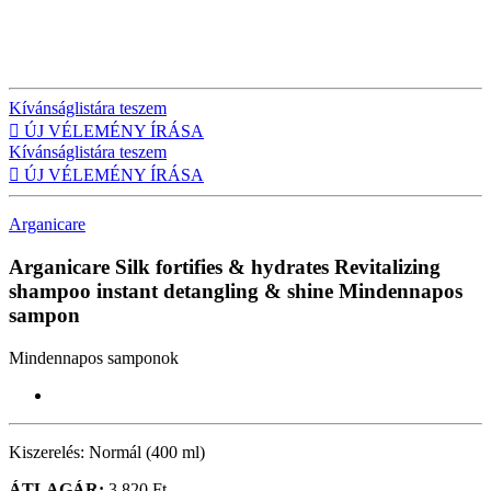
Kívánságlistára teszem

ÚJ VÉLEMÉNY ÍRÁSA
Kívánságlistára teszem

ÚJ VÉLEMÉNY ÍRÁSA
Arganicare
Arganicare Silk fortifies & hydrates Revitalizing
shampoo instant detangling & shine
Mindennapos
sampon
Mindennapos samponok
Kiszerelés:
Normál (400 ml)
ÁTLAGÁR:
3 820 Ft