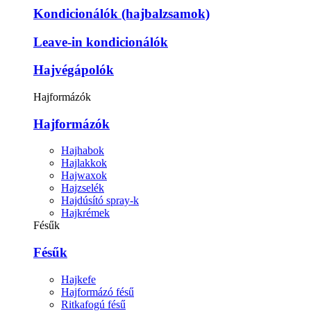
Kondicionálók (hajbalzsamok)
Leave-in kondicionálók
Hajvégápolók
Hajformázók
Hajformázók
Hajhabok
Hajlakkok
Hajwaxok
Hajzselék
Hajdúsító spray-k
Hajkrémek
Fésűk
Fésűk
Hajkefe
Hajformázó fésű
Ritkafogú fésű