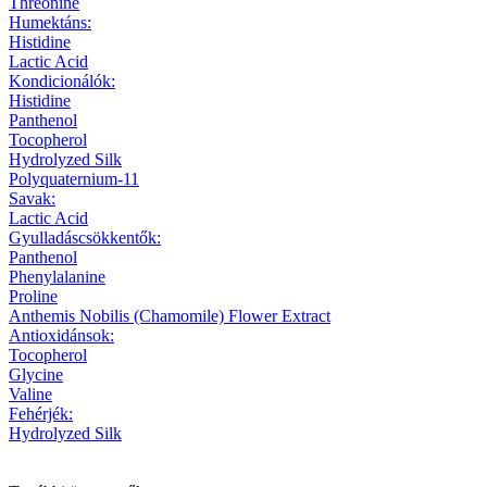
Threonine
Humektáns:
Histidine
Lactic Acid
Kondicionálók:
Histidine
Panthenol
Tocopherol
Hydrolyzed Silk
Polyquaternium-11
Savak:
Lactic Acid
Gyulladáscsökkentők:
Panthenol
Phenylalanine
Proline
Anthemis Nobilis (Chamomile) Flower Extract
Antioxidánsok:
Tocopherol
Glycine
Valine
Fehérjék:
Hydrolyzed Silk