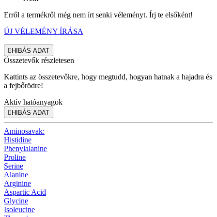
Erről a termékről még nem írt senki véleményt. Írj te elsőként!
ÚJ VÉLEMÉNY ÍRÁSA

HIBÁS ADAT
Összetevők részletesen
Kattints az összetevőkre, hogy megtudd, hogyan hatnak a hajadra és
a fejbőrödre!
Aktív hatóanyagok

HIBÁS ADAT
Aminosavak:
Histidine
Phenylalanine
Proline
Serine
Alanine
Arginine
Aspartic Acid
Glycine
Isoleucine