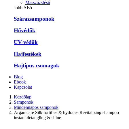
Masszázsfésű
Jobb Alsó
Szárazsamponok
Hővédők
UV-védők
Hajfestékek
Hajtípus csomagok
Blog
Ebook
Kapcsolat
Kezdőlap
Samponok
Mindennapos samponok
Arganicare Silk fortifies & hydrates Revitalizing shampoo
instant detangling & shine