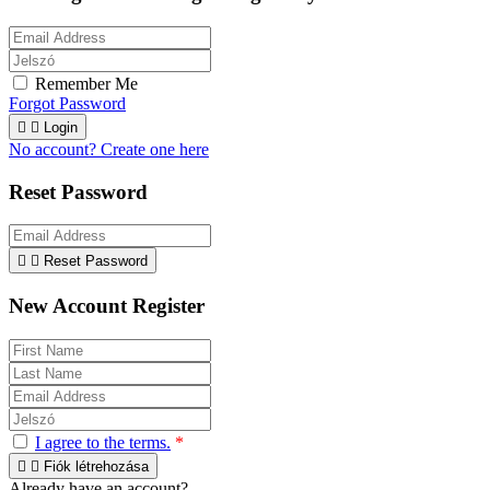
Remember Me
Forgot Password


Login
No account? Create one here
Reset Password


Reset Password
New Account Register
I agree to the terms.
*


Fiók létrehozása
Already have an account?