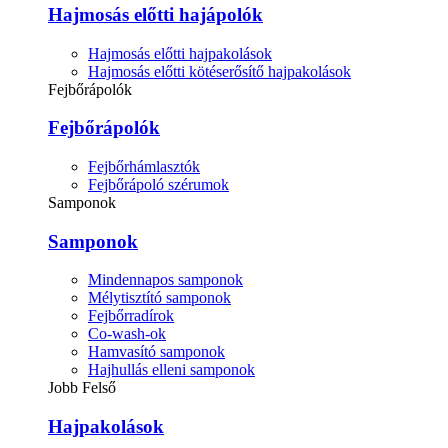
Hajmosás előtti hajápolók
Hajmosás előtti hajpakolások
Hajmosás előtti kötéserősítő hajpakolások
Fejbőrápolók
Fejbőrápolók
Fejbőrhámlasztók
Fejbőrápoló szérumok
Samponok
Samponok
Mindennapos samponok
Mélytisztító samponok
Fejbőrradírok
Co-wash-ok
Hamvasító samponok
Hajhullás elleni samponok
Jobb Felső
Hajpakolások