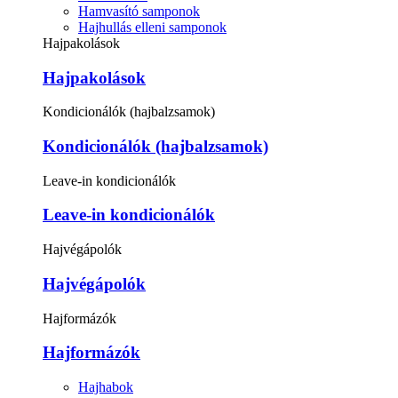
Hamvasító samponok
Hajhullás elleni samponok
Hajpakolások
Hajpakolások
Kondicionálók (hajbalzsamok)
Kondicionálók (hajbalzsamok)
Leave-in kondicionálók
Leave-in kondicionálók
Hajvégápolók
Hajvégápolók
Hajformázók
Hajformázók
Hajhabok