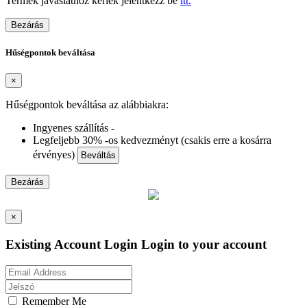
Termék javaslathoz kérlek jelentkezz be
itt.
Bezárás
Hűségpontok beváltása
×
Hűségpontok beváltása az alábbiakra:
Ingyenes szállítás -
Legfeljebb 30% -os kedvezményt (csakis erre a kosárra
érvényes)
Beváltás
Bezárás
×
Existing Account Login
Login to your account
Remember Me