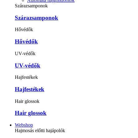
Automata hajgöndörítők
Szárazsamponok
Szárazsamponok
Hővédők
Hővédők
UV-védők
UV-védők
Hajfestékek
Hajfestékek
Hair glossok
Hair glossok
Webshop
Hajmosás előtti hajápolók