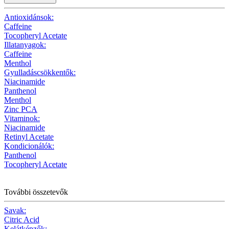
Antioxidánsok:
Caffeine
Tocopheryl Acetate
Illatanyagok:
Caffeine
Menthol
Gyulladáscsökkentők:
Niacinamide
Panthenol
Menthol
Zinc PCA
Vitaminok:
Niacinamide
Retinyl Acetate
Kondicionálók:
Panthenol
Tocopheryl Acetate
További összetevők
Savak:
Citric Acid
Kelátképzők: