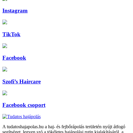
Instagram
TikTok
Facebook
Szofi’s Haircare
Facebook csoport
A tudatoshajapolas.hu a haj- és fejbőrápolás területén nyújt átfogó
segítséget, legyen szó a tökéletes hajápolási rutin kialakításáról, a