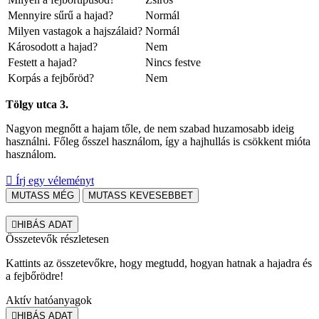
Mennyire sűrű a hajad?
Normál
Milyen vastagok a hajszálaid?
Normál
Károsodott a hajad?
Nem
Festett a hajad?
Nincs festve
Korpás a fejbőröd?
Nem
Tölgy utca 3.
Nagyon megnőtt a hajam tőle, de nem szabad huzamosabb ideig
használni. Főleg ősszel használom, így a hajhullás is csökkent mióta
használom.

Írj egy véleményt
MUTASS MÉG
MUTASS KEVESEBBET

HIBÁS ADAT
Összetevők részletesen
Kattints az összetevőkre, hogy megtudd, hogyan hatnak a hajadra és
a fejbőrödre!
Aktív hatóanyagok

HIBÁS ADAT