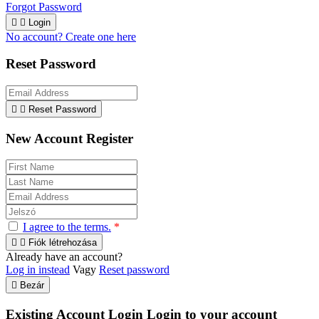
Forgot Password


Login
No account? Create one here
Reset Password


Reset Password
New Account Register
I agree to the terms.
*


Fiók létrehozása
Already have an account?
Log in instead
Vagy
Reset password

Bezár
Existing Account Login
Login to your account