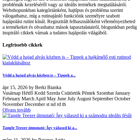
problémák kezeléséről vagy az ideális termékek megtalálásáról.
Webshopunkban kategóriánként, hajtípus és probléma szerint
válogathatsz, míg a rutinajánló funkciónk személyre szabott
hajápolási rutint kínál. Regisztrált felhasználóként véleményezheted
a termékeket és olvashatsz mások tapasztalatairól, blogunkban pedig
inspiráló cikkek várnak a tudatos hajápolás világából.
Legfrissebb cikkek
Védd a hajad alvás közben is – Tippek a...
ápr
15, 2026
by
Berki Bianka
Vasárnap Hétfő Kedd Szerda Csütörtök Péntek Szombat January
February March April May June July August September October
November December st nd rd th
Olvass tovább
Tangle Teezer útmutató: Így válaszd ki a...
márc
11, 2026
by
Parancs Anita