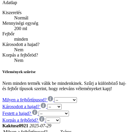
Adatlap
Kiszerelés
Normál
Mennyiségi egység
200 ml
Fejbőr
minden
Károsodott a hajad?
Nem
Korpás a fejbőröd?
Nem
Vélemények szűrése
Nem minden termék válik be mindenkinek. Szűrj a különböző haj-
és fejbőr típusok szerint, hogy releváns véleményeket kapj!
Milyen a fejbőrtípusod?
Károsodott a hajad?
Festett a hajad?
Korpás a fejbőröd?
Kaktusz0921
2025-07-29
Milyen a fejbőrtípusod?
Zsíros