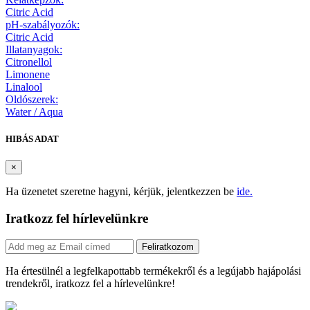
Citric Acid
pH-szabályozók:
Citric Acid
Illatanyagok:
Citronellol
Limonene
Linalool
Oldószerek:
Water / Aqua
HIBÁS ADAT
×
Ha üzenetet szeretne hagyni, kérjük, jelentkezzen be
ide.
Iratkozz fel hírlevelünkre
Feliratkozom
Ha értesülnél a legfelkapottabb termékekről és a legújabb hajápolási
trendekről, iratkozz fel a hírlevelünkre!