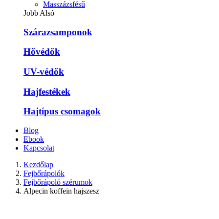
Masszázsfésű
Jobb Alsó
Szárazsamponok
Hővédők
UV-védők
Hajfestékek
Hajtípus csomagok
Blog
Ebook
Kapcsolat
Kezdőlap
Fejbőrápolók
Fejbőrápoló szérumok
Alpecin koffein hajszesz