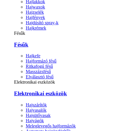
Hajlakkok
Hajwaxok
Hajzselék
Hajfények
Hajdúsító spray-k
Hajkrémek
Fésűk
Fésűk
Hajkefe
Hajformázó fésű
Ritkafogú fésű
Masszázsfésű
Elválasztó fésű
Elektronikai eszközök
Elektronikai eszközök
Hajszárítók
Hajvasalók
Hajsütővasak
Hajvágók
Meleglevegős hajformázók