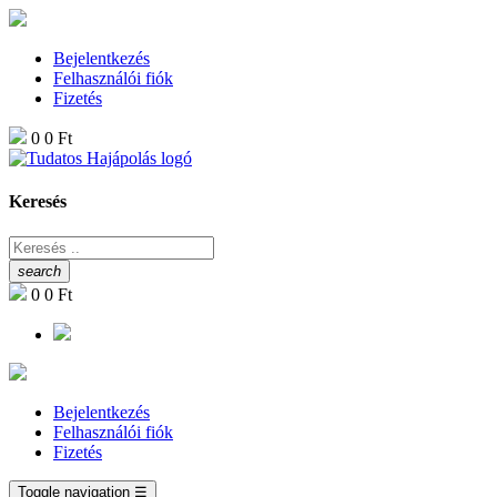
Bejelentkezés
Felhasználói fiók
Fizetés
0
0 Ft
Keresés
search
0
0 Ft
Bejelentkezés
Felhasználói fiók
Fizetés
Toggle navigation
☰