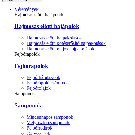
Vélemények
Hajmosás előtti hajápolók
Hajmosás előtti hajápolók
Hajmosás előtti hajpakolások
Hajmosás előtti kötéserősítő hajpakolások
Hajmosás előtti olajos hajpakolások
Fejbőrápolók
Fejbőrápolók
Fejbőrhámlasztók
Fejbőrápoló szérumok
Fejbőrolajok
Samponok
Samponok
Mindennapos samponok
Mélytisztító samponok
Fejbőrradírok
Co-wash-ok