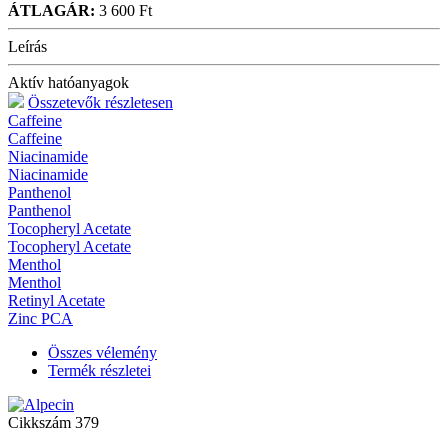
ÁTLAGÁR:
3 600 Ft
Leírás
Aktív hatóanyagok
Összetevők részletesen
Caffeine
Caffeine
Niacinamide
Niacinamide
Panthenol
Panthenol
Tocopheryl Acetate
Tocopheryl Acetate
Menthol
Menthol
Retinyl Acetate
Zinc PCA
Összes vélemény
Termék részletei
Cikkszám
379