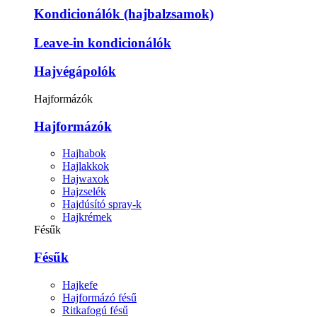
Kondicionálók (hajbalzsamok)
Leave-in kondicionálók
Hajvégápolók
Hajformázók
Hajformázók
Hajhabok
Hajlakkok
Hajwaxok
Hajzselék
Hajdúsító spray-k
Hajkrémek
Fésűk
Fésűk
Hajkefe
Hajformázó fésű
Ritkafogú fésű