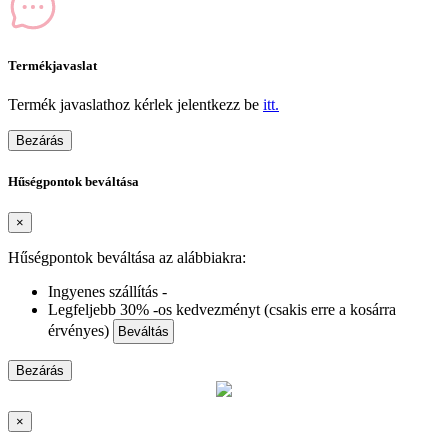
Termékjavaslat
Termék javaslathoz kérlek jelentkezz be
itt.
Bezárás
Hűségpontok beváltása
×
Hűségpontok beváltása az alábbiakra:
Ingyenes szállítás -
Legfeljebb 30% -os kedvezményt (csakis erre a kosárra
érvényes)
Beváltás
Bezárás
×