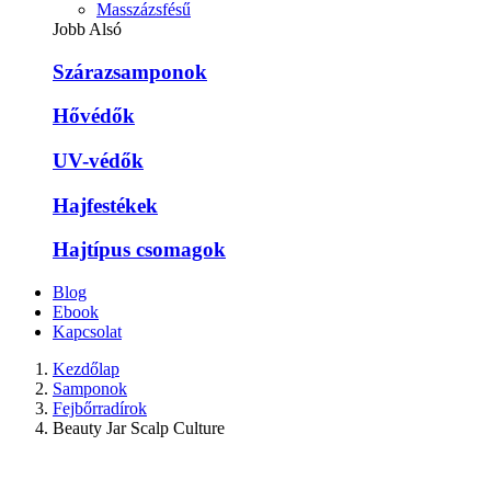
Masszázsfésű
Jobb Alsó
Szárazsamponok
Hővédők
UV-védők
Hajfestékek
Hajtípus csomagok
Blog
Ebook
Kapcsolat
Kezdőlap
Samponok
Fejbőrradírok
Beauty Jar Scalp Culture