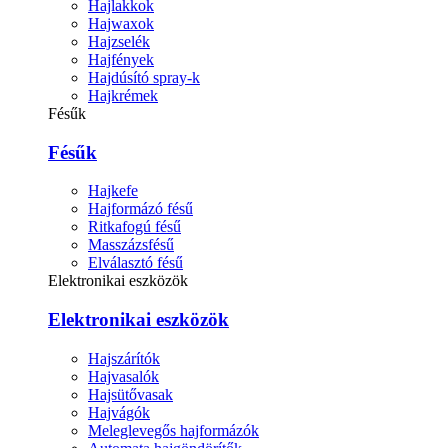
Hajlakkok
Hajwaxok
Hajzselék
Hajfények
Hajdúsító spray-k
Hajkrémek
Fésűk
Fésűk
Hajkefe
Hajformázó fésű
Ritkafogú fésű
Masszázsfésű
Elválasztó fésű
Elektronikai eszközök
Elektronikai eszközök
Hajszárítók
Hajvasalók
Hajsütővasak
Hajvágók
Meleglevegős hajformázók