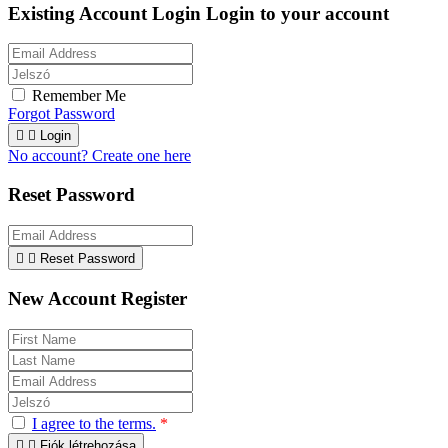
Existing Account Login
Login to your account
Remember Me
Forgot Password


Login
No account? Create one here
Reset Password


Reset Password
New Account Register
I agree to the terms.
*


Fiók létrehozása