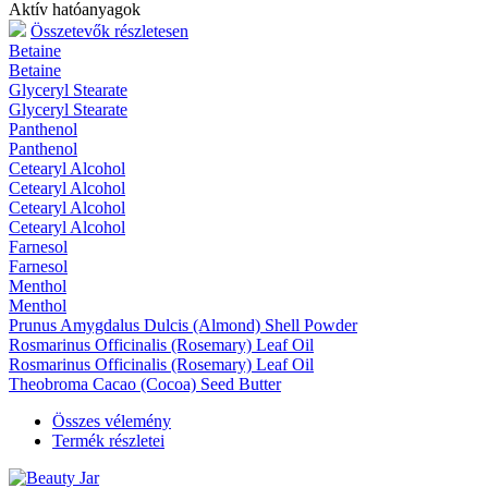
Aktív hatóanyagok
Összetevők részletesen
Betaine
Betaine
Glyceryl Stearate
Glyceryl Stearate
Panthenol
Panthenol
Cetearyl Alcohol
Cetearyl Alcohol
Cetearyl Alcohol
Cetearyl Alcohol
Farnesol
Farnesol
Menthol
Menthol
Prunus Amygdalus Dulcis (Almond) Shell Powder
Rosmarinus Officinalis (Rosemary) Leaf Oil
Rosmarinus Officinalis (Rosemary) Leaf Oil
Theobroma Cacao (Cocoa) Seed Butter
Összes vélemény
Termék részletei