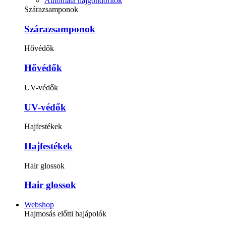
Automata hajgöndörítők
Szárazsamponok
Szárazsamponok
Hővédők
Hővédők
UV-védők
UV-védők
Hajfestékek
Hajfestékek
Hair glossok
Hair glossok
Webshop
Hajmosás előtti hajápolók