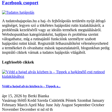
Facebook csoport
A tudatoshajapolas.hu a haj- és fejbőrápolás területén nyújt átfogó
segítséget, legyen szó a tökéletes hajápolási rutin kialakításáról, a
problémák kezeléséről vagy az ideális termékek megtalálásáról.
Webshopunkban kategóriánként, hajtípus és probléma szerint
válogathatsz, míg a rutinajánló funkciónk személyre szabott
hajápolási rutint kínál. Regisztrált felhasználóként véleményezheted
a termékeket és olvashatsz mások tapasztalatairól, blogunkban pedig
inspiráló cikkek várnak a tudatos hajápolás világából.
Legfrissebb cikkek
Védd a hajad alvás közben is – Tippek a...
ápr
15, 2026
by
Berki Bianka
Vasárnap Hétfő Kedd Szerda Csütörtök Péntek Szombat January
February March April May June July August September October
November December st nd rd th