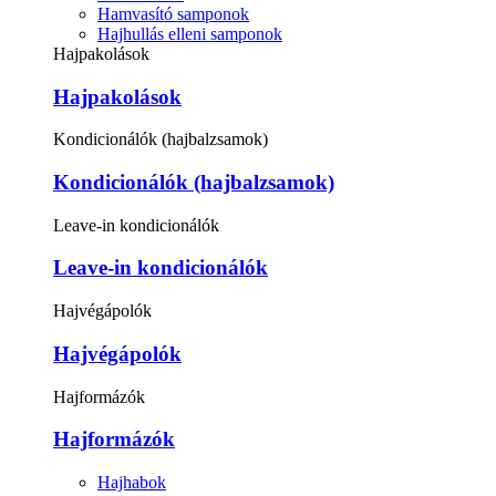
Hamvasító samponok
Hajhullás elleni samponok
Hajpakolások
Hajpakolások
Kondicionálók (hajbalzsamok)
Kondicionálók (hajbalzsamok)
Leave-in kondicionálók
Leave-in kondicionálók
Hajvégápolók
Hajvégápolók
Hajformázók
Hajformázók
Hajhabok