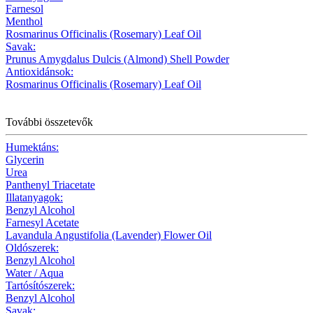
Farnesol
Menthol
Rosmarinus Officinalis (Rosemary) Leaf Oil
Savak:
Prunus Amygdalus Dulcis (Almond) Shell Powder
Antioxidánsok:
Rosmarinus Officinalis (Rosemary) Leaf Oil
További összetevők
Humektáns:
Glycerin
Urea
Panthenyl Triacetate
Illatanyagok:
Benzyl Alcohol
Farnesyl Acetate
Lavandula Angustifolia (Lavender) Flower Oil
Oldószerek:
Benzyl Alcohol
Water / Aqua
Tartósítószerek:
Benzyl Alcohol
Savak: