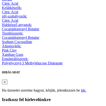
Citric Acid
Kelátképzők:
Citric Acid
pH-szabályozók:
Citric Acid
Habképző anyagok:
Cocamidopropyl Betaine
Tisztítószerek:
Cocamidopropyl Betaine
Sodium Cocosulfate
Állagjavítók:
Pink Clay
Xanthan Gum
Emulgeálószerek:
Polyglyceryl-3 Methylglucose Distearate
HIBÁS ADAT
×
Ha üzenetet szeretne hagyni, kérjük, jelentkezzen be
ide.
Iratkozz fel hírlevelünkre