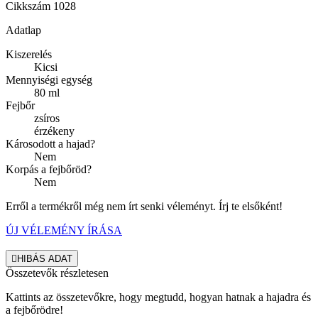
Cikkszám
1028
Adatlap
Kiszerelés
Kicsi
Mennyiségi egység
80 ml
Fejbőr
zsíros
érzékeny
Károsodott a hajad?
Nem
Korpás a fejbőröd?
Nem
Erről a termékről még nem írt senki véleményt. Írj te elsőként!
ÚJ VÉLEMÉNY ÍRÁSA

HIBÁS ADAT
Összetevők részletesen
Kattints az összetevőkre, hogy megtudd, hogyan hatnak a hajadra és
a fejbőrödre!