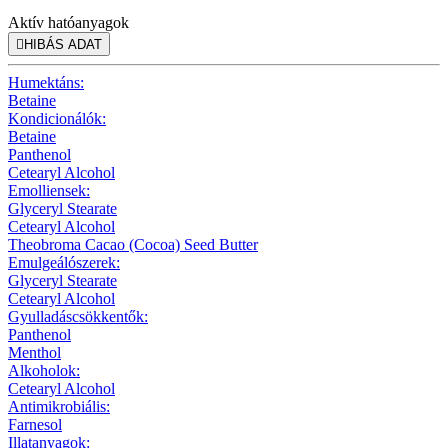
Aktív hatóanyagok

HIBÁS ADAT
Humektáns:
Betaine
Kondicionálók:
Betaine
Panthenol
Cetearyl Alcohol
Emolliensek:
Glyceryl Stearate
Cetearyl Alcohol
Theobroma Cacao (Cocoa) Seed Butter
Emulgeálószerek:
Glyceryl Stearate
Cetearyl Alcohol
Gyulladáscsökkentők:
Panthenol
Menthol
Alkoholok:
Cetearyl Alcohol
Antimikrobiális:
Farnesol
Illatanyagok: