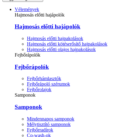
Vélemények
Hajmosás előtti hajápolók
Hajmosás előtti hajápolók
Hajmosás előtti hajpakolások
Hajmosás előtti kötéserősítő hajpakolások
Hajmosás előtti olajos hajpakolások
Fejbőrápolók
Fejbőrápolók
Fejbőrhámlasztók
Fejbőrápoló szérumok
Fejbőrolajok
Samponok
Samponok
Mindennapos samponok
Mélytisztító samponok
Fejbőrradírok
Co-wash-ok