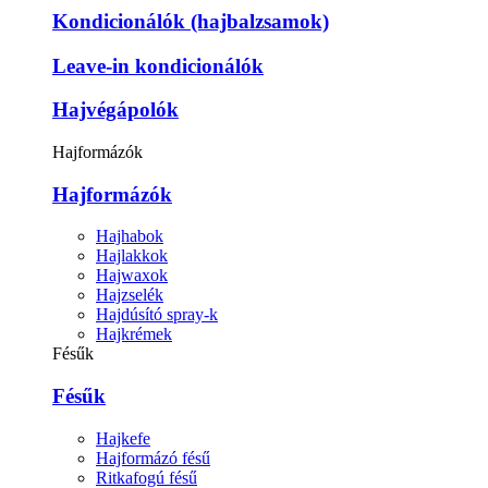
Kondicionálók (hajbalzsamok)
Leave-in kondicionálók
Hajvégápolók
Hajformázók
Hajformázók
Hajhabok
Hajlakkok
Hajwaxok
Hajzselék
Hajdúsító spray-k
Hajkrémek
Fésűk
Fésűk
Hajkefe
Hajformázó fésű
Ritkafogú fésű