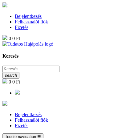
Bejelentkezés
Felhasználói fiók
Fizetés
0
0 Ft
Keresés
search
0
0 Ft
Bejelentkezés
Felhasználói fiók
Fizetés
Toggle navigation
☰