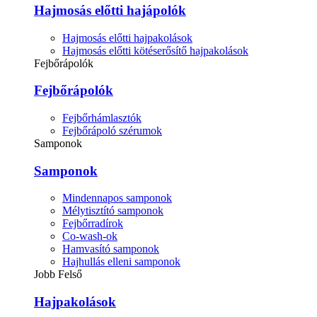
Hajmosás előtti hajápolók
Hajmosás előtti hajpakolások
Hajmosás előtti kötéserősítő hajpakolások
Fejbőrápolók
Fejbőrápolók
Fejbőrhámlasztók
Fejbőrápoló szérumok
Samponok
Samponok
Mindennapos samponok
Mélytisztító samponok
Fejbőrradírok
Co-wash-ok
Hamvasító samponok
Hajhullás elleni samponok
Jobb Felső
Hajpakolások